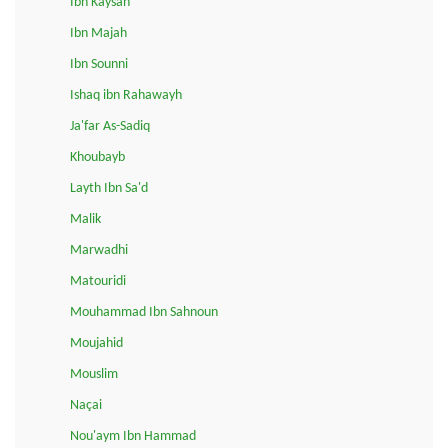
Ibn Kaysan
Ibn Majah
Ibn Sounni
Ishaq ibn Rahawayh
Ja'far As-Sadiq
Khoubayb
Layth Ibn Sa'd
Malik
Marwadhi
Matouridi
Mouhammad Ibn Sahnoun
Moujahid
Mouslim
Naçai
Nou'aym Ibn Hammad