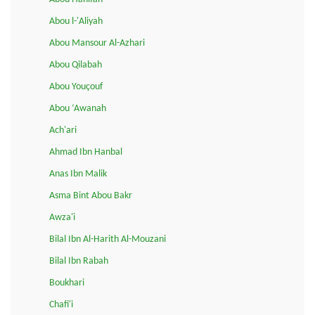
Abou l-'Aliyah
Abou Mansour Al-Azhari
Abou Qilabah
Abou Youçouf
Abou ‘Awanah
Ach'ari
Ahmad Ibn Hanbal
Anas Ibn Malik
Asma Bint Abou Bakr
Awza'i
Bilal Ibn Al-Harith Al-Mouzani
Bilal Ibn Rabah
Boukhari
Chafi'i