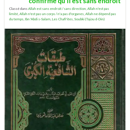
confirme qu’Il est sans endroit
Classé dans
Allah est sans endroit / sans direction
,
Allah n'est pas
limité
,
Allah n'est pas un corps / n'a pas d'organes
,
Allah ne dépend pas
du temps
,
Ibn 'Abdi s-Salam
,
Les Chafi'ites
,
Soubki (Tajou d-Din)