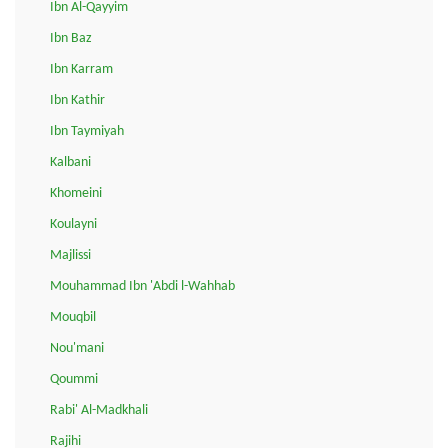
Ibn Al-Qayyim
Ibn Baz
Ibn Karram
Ibn Kathir
Ibn Taymiyah
Kalbani
Khomeini
Koulayni
Majlissi
Mouhammad Ibn 'Abdi l-Wahhab
Mouqbil
Nou'mani
Qoummi
Rabi' Al-Madkhali
Rajihi