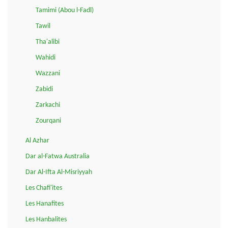
Tamimi (Abou l-Fadl)
Tawil
Tha'alibi
Wahidi
Wazzani
Zabidi
Zarkachi
Zourqani
Al Azhar
Dar al-Fatwa Australia
Dar Al-Ifta Al-Misriyyah
Les Chafi'ites
Les Hanafites
Les Hanbalites