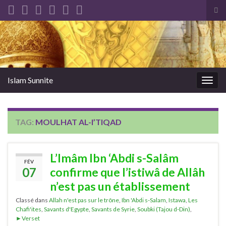
Tog
sea
Search for:
for
Islam Sunnite
Togg
navig
TAG:
MOULHAT AL-I’TIQAD
L’Imâm Ibn ‘Abdi s-Salâm
FÉV
07
confirme que l’istiwâ de Allâh
n’est pas un établissement
Classé dans
Allah n'est pas sur le trône
,
Ibn 'Abdi s-Salam
,
Istawa
,
Les
Chafi'ites
,
Savants d'Egypte
,
Savants de Syrie
,
Soubki (Tajou d-Din)
,
►Verset