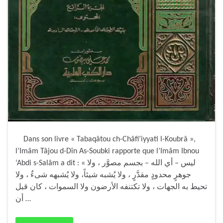
Dans son livre « Tabaqâtou ch-Châfi’iyyati l-Koubrâ »,
l’Imâm Tâjou d-Dîn As-Soubki rapporte que l’Imâm Ibnou
‘Abdi s-Salâm a dit : « ليس – أي الله – بجسم مصوَّر ، ولا
جوهرٍ محدودٍ مقدَّرٍ ، ولا يُشبه شيئاً، ولا يُشبهه شىءٌ ، ولا
تحيط به الجهات ، ولا تكتنفه الأرضون ولا السموات ، كان قبل
أن …