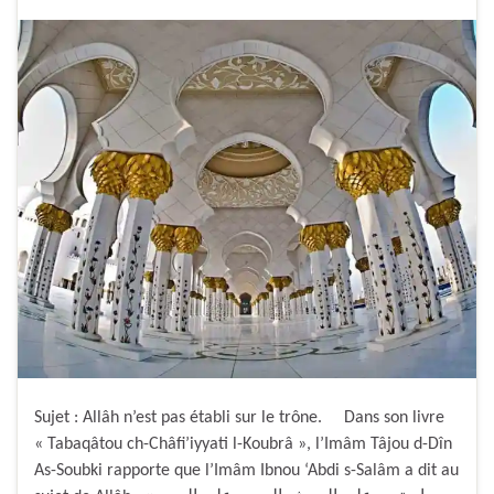
Sujet : Allâh n’est pas établi sur le trône. Dans son livre
« Tabaqâtou ch-Châfi’iyyati l-Koubrâ », l’Imâm Tâjou d-Dîn
As-Soubki rapporte que l’Imâm Ibnou ‘Abdi s-Salâm a dit au