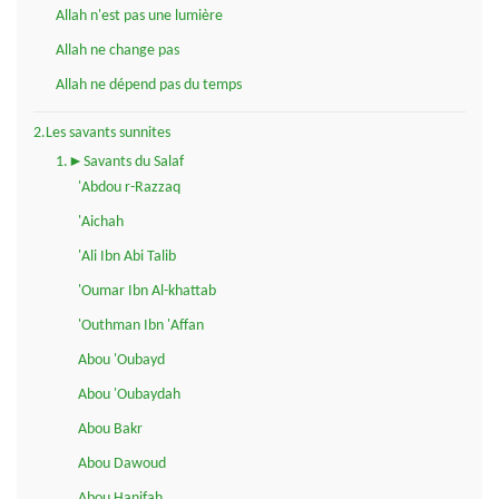
Allah n'est pas une lumière
Allah ne change pas
Allah ne dépend pas du temps
2.Les savants sunnites
1.►Savants du Salaf
'Abdou r-Razzaq
'Aichah
'Ali Ibn Abi Talib
'Oumar Ibn Al-khattab
'Outhman Ibn 'Affan
Abou 'Oubayd
Abou 'Oubaydah
Abou Bakr
Abou Dawoud
Abou Hanifah