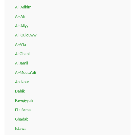
Al-'Adhim
Al-'Ali
Al-'Aliyy
Al-'Oulouww
Al-A'la
Al-Ghani
Al-Jamil
Al-Mouta'ali
An-Nour
Dahik
Fawqiyyah
Fi s-Sama
Ghadab
Istawa