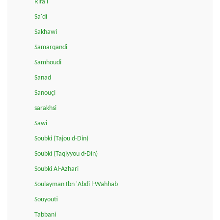
Rifa'i
Sa'di
Sakhawi
Samarqandi
Samhoudi
Sanad
Sanouçi
sarakhsi
Sawi
Soubki (Tajou d-Din)
Soubki (Taqiyyou d-Din)
Soubki Al-Azhari
Soulayman Ibn 'Abdi l-Wahhab
Souyouti
Tabbani