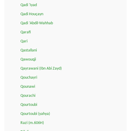
Qadi 'Iyad
Qadi Houçayn
Qadi ‘Abdil-Wahhab
Qarafi
Qari
Qastallani
Qawouqji
Qayrawani (Ibn Abi Zayd)
Qouchayri
Qounawi
Qourachi
Qourtoubi
Qourtoubi (yahya)
Razi (m.606H)