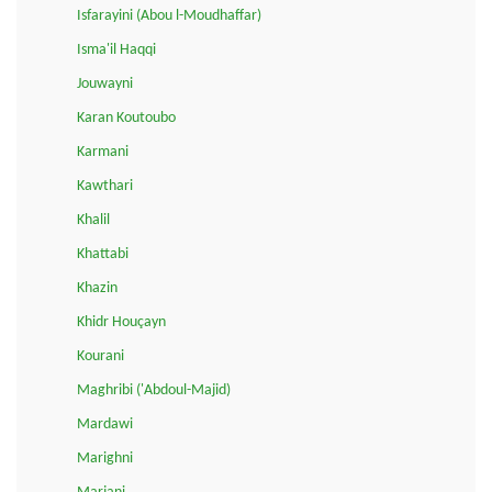
Isfarayini (Abou l-Moudhaffar)
Isma'il Haqqi
Jouwayni
Karan Koutoubo
Karmani
Kawthari
Khalil
Khattabi
Khazin
Khidr Houçayn
Kourani
Maghribi ('Abdoul-Majid)
Mardawi
Marighni