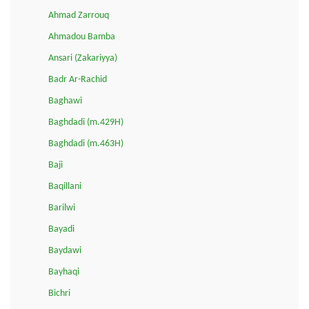
Ahmad Zarrouq
Ahmadou Bamba
Ansari (Zakariyya)
Badr Ar-Rachid
Baghawi
Baghdadi (m.429H)
Baghdadi (m.463H)
Baji
Baqillani
Barilwi
Bayadi
Baydawi
Bayhaqi
Bichri