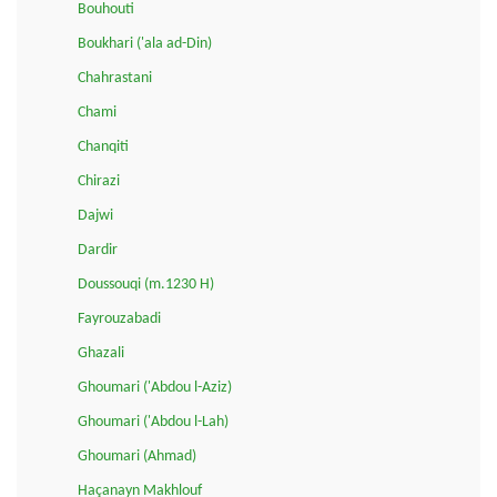
Bouhouti
Boukhari ('ala ad-Din)
Chahrastani
Chami
Chanqiti
Chirazi
Dajwi
Dardir
Doussouqi (m.1230 H)
Fayrouzabadi
Ghazali
Ghoumari ('Abdou l-Aziz)
Ghoumari ('Abdou l-Lah)
Ghoumari (Ahmad)
Haçanayn Makhlouf