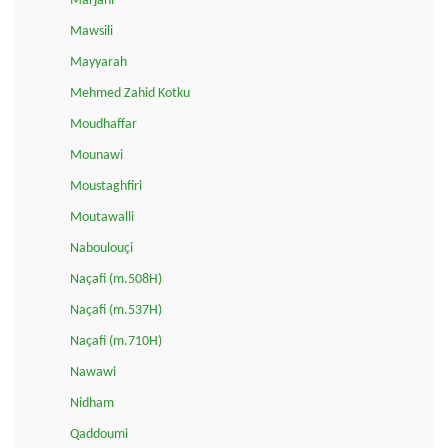
Marjani
Mawsili
Mayyarah
Mehmed Zahid Kotku
Moudhaffar
Mounawi
Moustaghfiri
Moutawalli
Naboulouçi
Naçafi (m.508H)
Naçafi (m.537H)
Naçafi (m.710H)
Nawawi
Nidham
Qaddoumi