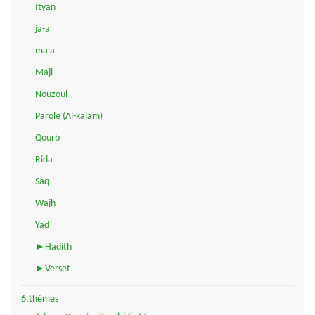
Ityan
ja-a
ma'a
Maji
Nouzoul
Parole (Al-kalam)
Qourb
Rida
Saq
Wajh
Yad
►Hadith
►Verset
6.thèmes