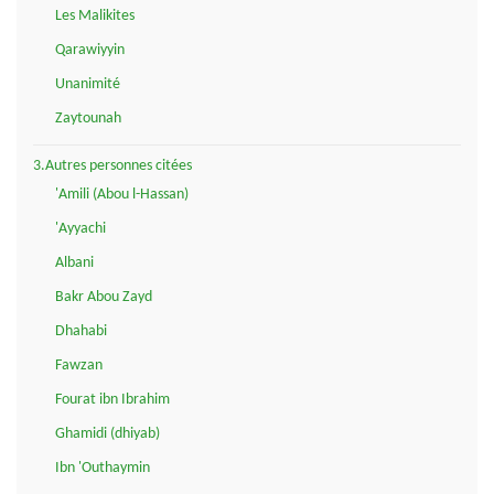
Les Malikites
Qarawiyyin
Unanimité
Zaytounah
3.Autres personnes citées
'Amili (Abou l-Hassan)
'Ayyachi
Albani
Bakr Abou Zayd
Dhahabi
Fawzan
Fourat ibn Ibrahim
Ghamidi (dhiyab)
Ibn 'Outhaymin