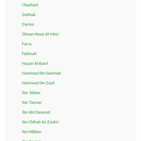
Chaybani
Dahhak
Darimi
Dhoun-Noun Al-Misri
Farra
Fatimah
Haçan Al-Basri
Hammad Ibn Salamah
Hammad Ibn Zayd
Ibn 'Abbas
Ibn 'Oumar
Ibn Abi Dawoud
Ibn Chihab Az-Zouhri
Ibn Hibban