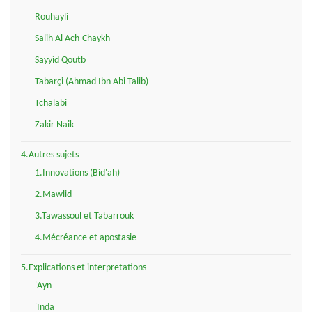
Rouhayli
Salih Al Ach-Chaykh
Sayyid Qoutb
Tabarçi (Ahmad Ibn Abi Talib)
Tchalabi
Zakir Naik
4.Autres sujets
1.Innovations (Bid'ah)
2.Mawlid
3.Tawassoul et Tabarrouk
4.Mécréance et apostasie
5.Explications et interpretations
'Ayn
'Inda