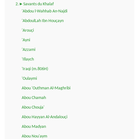
2.►Savants du Khalaf
'Abdou l-Wahhab An-Najdi
'AbdoulLah Ibn Houçayn
'Arouçi
'Ayni
'Azzami
'Illaych
'Iraqi (m.806H)
'Oulaymi
Abou 'Outhman Al-Maghribi
Abou Chamah
Abou Chouja'
Abou Hayyan Al-Andalouçi
Abou Madyan
Abou Nou'aym