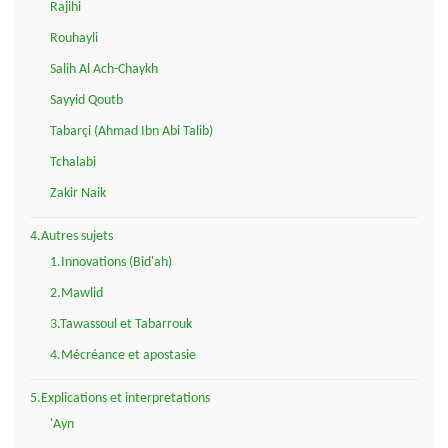
Rajihi
Rouhayli
Salih Al Ach-Chaykh
Sayyid Qoutb
Tabarçi (Ahmad Ibn Abi Talib)
Tchalabi
Zakir Naik
4.Autres sujets
1.Innovations (Bid'ah)
2.Mawlid
3.Tawassoul et Tabarrouk
4.Mécréance et apostasie
5.Explications et interpretations
'Ayn