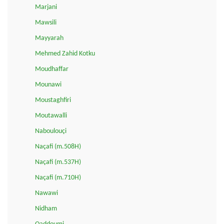
Marjani
Mawsili
Mayyarah
Mehmed Zahid Kotku
Moudhaffar
Mounawi
Moustaghfiri
Moutawalli
Naboulouçi
Naçafi (m.508H)
Naçafi (m.537H)
Naçafi (m.710H)
Nawawi
Nidham