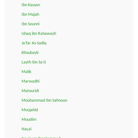
Ibn Kaysan
Ibn Majah
Ibn Sounni
Ishaq ibn Rahawayh
Ja'far As-Sadiq
Khoubayb
Layth Ibn Sa'd
Malik
Marwadhi
Matouridi
Mouhammad Ibn Sahnoun
Moujahid
Mouslim
Naçai