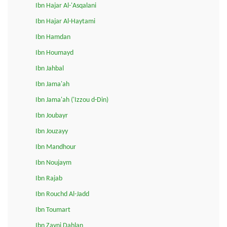
Ibn Hajar Al-'Asqalani
Ibn Hajar Al-Haytami
Ibn Hamdan
Ibn Houmayd
Ibn Jahbal
Ibn Jama'ah
Ibn Jama'ah ('Izzou d-Din)
Ibn Joubayr
Ibn Jouzayy
Ibn Mandhour
Ibn Noujaym
Ibn Rajab
Ibn Rouchd Al-Jadd
Ibn Toumart
Ibn Zayni Dahlan