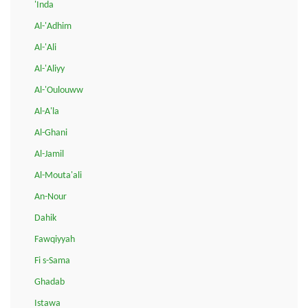
'Inda
Al-'Adhim
Al-'Ali
Al-'Aliyy
Al-'Oulouww
Al-A'la
Al-Ghani
Al-Jamil
Al-Mouta'ali
An-Nour
Dahik
Fawqiyyah
Fi s-Sama
Ghadab
Istawa