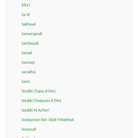
Rifa'i
Sa'di
Sakhawi
Samarqandi
Samhoudi
Sanad
Sanouçi
sarakhsi
Sawi
Soubki (Tajou d-Din)
Soubki (Taqiyyou d-Din)
Soubki Al-Azhari
Soulayman Ibn 'Abdi l-Wahhab
Souyouti