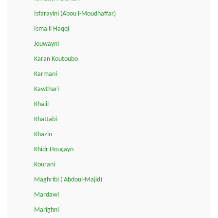
Isfarayini (Abou l-Moudhaffar)
Isma'il Haqqi
Jouwayni
Karan Koutoubo
Karmani
Kawthari
Khalil
Khattabi
Khazin
Khidr Houçayn
Kourani
Maghribi ('Abdoul-Majid)
Mardawi
Marighni