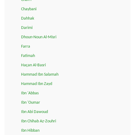
Chaybani
Dahhak
Darimi
Dhoun-Noun Al-Misri
Farra
Fatimah
Haçan Al-Basri
Hammad Ibn Salamah
Hammad Ibn Zayd
Ibn 'Abbas
Ibn 'Oumar
Ibn Abi Dawoud
Ibn Chihab Az-Zouhri
Ibn Hibban