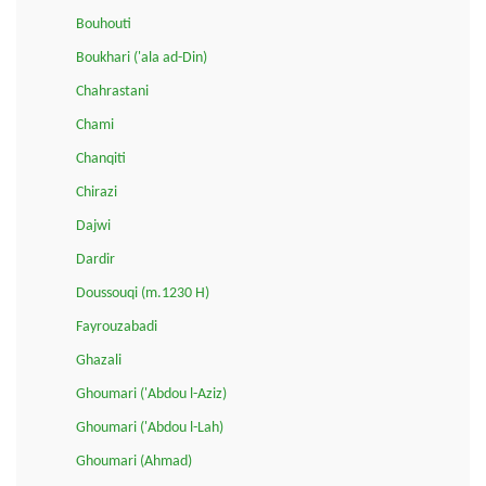
Bouhouti
Boukhari ('ala ad-Din)
Chahrastani
Chami
Chanqiti
Chirazi
Dajwi
Dardir
Doussouqi (m.1230 H)
Fayrouzabadi
Ghazali
Ghoumari ('Abdou l-Aziz)
Ghoumari ('Abdou l-Lah)
Ghoumari (Ahmad)