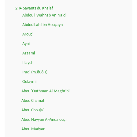
2.►Savants du Khalaf
'Abdou l-Wahhab An-Najdi
'AbdoulLah Ibn Houçayn
'Arouçi
'Ayni
'Azzami
'Illaych
'Iraqi (m.806H)
'Oulaymi
Abou 'Outhman Al-Maghribi
Abou Chamah
Abou Chouja'
Abou Hayyan Al-Andalouçi
Abou Madyan