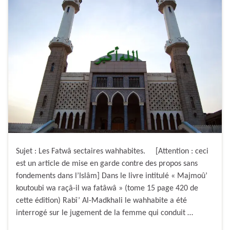
Sujet : Les Fatwâ sectaires wahhabites. [Attention : ceci
est un article de mise en garde contre des propos sans
fondements dans l’Islâm] Dans le livre intitulé « Majmoû’
koutoubi wa raçâ-il wa fatâwâ » (tome 15 page 420 de
cette édition) Rabî’ Al-Madkhali le wahhabite a été
interrogé sur le jugement de la femme qui conduit …