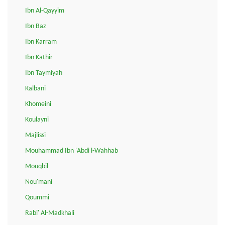
Ibn Al-Qayyim
Ibn Baz
Ibn Karram
Ibn Kathir
Ibn Taymiyah
Kalbani
Khomeini
Koulayni
Majlissi
Mouhammad Ibn 'Abdi l-Wahhab
Mouqbil
Nou'mani
Qoummi
Rabi' Al-Madkhali