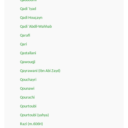
Qaddoumi
Qadi 'Iyad
Qadi Houçayn
Qadi ‘Abdil-Wahhab
Qarafi
Qari
Qastallani
Qawouqji
Qayrawani (Ibn Abi Zayd)
Qouchayri
Qounawi
Qourachi
Qourtoubi
Qourtoubi (yahya)
Razi (m.606H)