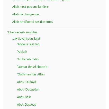
Allah n'est pas une lumière
Allah ne change pas
Allah ne dépend pas du temps
2.Les savants sunnites
1.►Savants du Salaf
'Abdou r-Razzaq
'Aichah
'Ali Ibn Abi Talib
'Oumar Ibn Al-khattab
'Outhman Ibn 'Affan
Abou 'Oubayd
Abou 'Oubaydah
Abou Bakr
Abou Dawoud