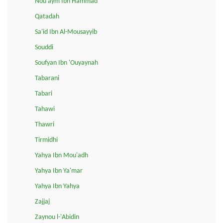
Nou'aym Ibn Hammad
Qatadah
Sa'id Ibn Al-Mousayyib
Souddi
Soufyan Ibn 'Ouyaynah
Tabarani
Tabari
Tahawi
Thawri
Tirmidhi
Yahya Ibn Mou'adh
Yahya Ibn Ya'mar
Yahya Ibn Yahya
Zajjaj
Zaynou l-'Abidin