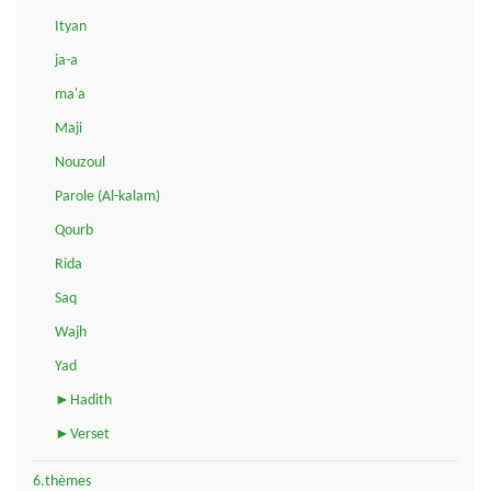
Ityan
ja-a
ma'a
Maji
Nouzoul
Parole (Al-kalam)
Qourb
Rida
Saq
Wajh
Yad
►Hadith
►Verset
6.thèmes