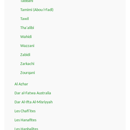
Tabbani
Tamimi (Abou l-Fadl)
Tawil
Tha'alibi
Wahidi
Wazzani
Zabidi
Zarkachi
Zourqani
Al Azhar
Dar al-Fatwa Australia
Dar Al-Ifta Al-Misriyyah
Les Chafi'ites
Les Hanafites
Les Hanbalites