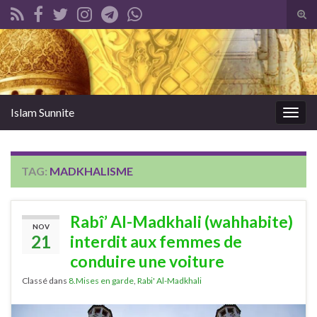
Tog
sear
Search for:
for
Islam Sunnite
Togg
navig
TAG:
MADKHALISME
Rabî’ Al-Madkhali (wahhabite)
NOV
21
interdit aux femmes de
conduire une voiture
Classé dans
8.Mises en garde
,
Rabi' Al-Madkhali