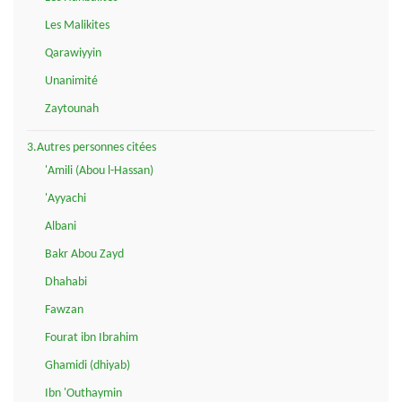
Les Malikites
Qarawiyyin
Unanimité
Zaytounah
3.Autres personnes citées
'Amili (Abou l-Hassan)
'Ayyachi
Albani
Bakr Abou Zayd
Dhahabi
Fawzan
Fourat ibn Ibrahim
Ghamidi (dhiyab)
Ibn 'Outhaymin