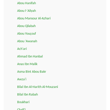
Abou Hanifah
Abou l-'Aliyah
Abou Mansour Al-Azhari
Abou Qilabah
Abou Youçouf
Abou ‘Awanah
Ach'ari
Ahmad Ibn Hanbal
Anas Ibn Malik
Asma Bint Abou Bakr
Awza'i
Bilal Ibn Al-Harith Al-Mouzani
Bilal Ibn Rabah
Boukhari
Chafi'i