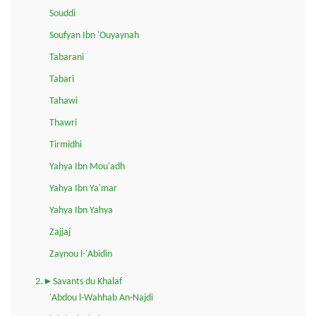
Souddi
Soufyan Ibn 'Ouyaynah
Tabarani
Tabari
Tahawi
Thawri
Tirmidhi
Yahya Ibn Mou'adh
Yahya Ibn Ya'mar
Yahya Ibn Yahya
Zajjaj
Zaynou l-'Abidin
2.►Savants du Khalaf
'Abdou l-Wahhab An-Najdi