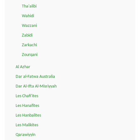
Tha'alibi
Wahidi
Wazzani
Zabidi
Zarkachi
Zourqani
Al Azhar
Dar al-Fatwa Australia
Dar Al-Ifta Al-Misriyyah
Les Chafi'ites
Les Hanafites
Les Hanbalites
Les Malikites
Qarawiyyin