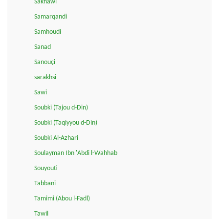
Sakhawi
Samarqandi
Samhoudi
Sanad
Sanouçi
sarakhsi
Sawi
Soubki (Tajou d-Din)
Soubki (Taqiyyou d-Din)
Soubki Al-Azhari
Soulayman Ibn 'Abdi l-Wahhab
Souyouti
Tabbani
Tamimi (Abou l-Fadl)
Tawil