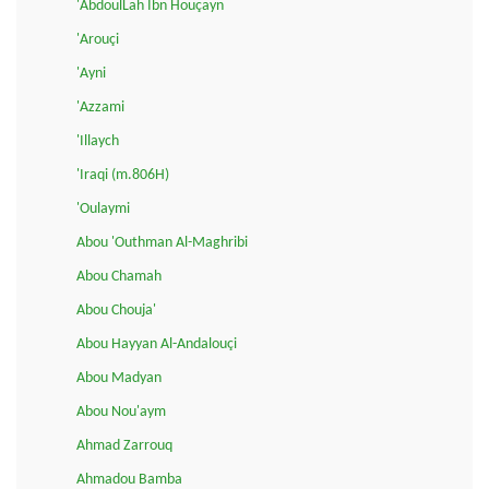
'AbdoulLah Ibn Houçayn
'Arouçi
'Ayni
'Azzami
'Illaych
'Iraqi (m.806H)
'Oulaymi
Abou 'Outhman Al-Maghribi
Abou Chamah
Abou Chouja'
Abou Hayyan Al-Andalouçi
Abou Madyan
Abou Nou'aym
Ahmad Zarrouq
Ahmadou Bamba