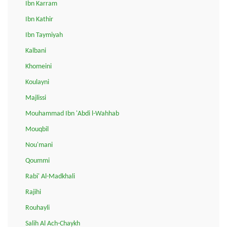
Ibn Karram
Ibn Kathir
Ibn Taymiyah
Kalbani
Khomeini
Koulayni
Majlissi
Mouhammad Ibn 'Abdi l-Wahhab
Mouqbil
Nou'mani
Qoummi
Rabi' Al-Madkhali
Rajihi
Rouhayli
Salih Al Ach-Chaykh