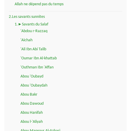
Allah ne dépend pas du temps
2.Les savants sunnites
1.►Savants du Salaf
'Abdou r-Razzaq
'Aichah
'Ali Ibn Abi Talib
'Oumar Ibn Al-khattab
'Outhman Ibn 'Affan
Abou 'Oubayd
Abou 'Oubaydah
Abou Bakr
Abou Dawoud
Abou Hanifah
Abou l-'Aliyah
Abou Mansour Al-Azhari