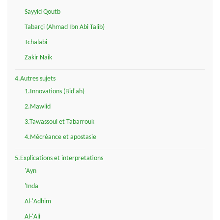
Sayyid Qoutb
Tabarçi (Ahmad Ibn Abi Talib)
Tchalabi
Zakir Naik
4.Autres sujets
1.Innovations (Bid'ah)
2.Mawlid
3.Tawassoul et Tabarrouk
4.Mécréance et apostasie
5.Explications et interpretations
'Ayn
'Inda
Al-'Adhim
Al-'Ali