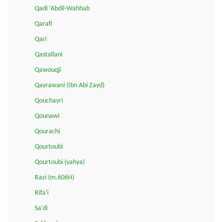
Qadi ‘Abdil-Wahhab
Qarafi
Qari
Qastallani
Qawouqji
Qayrawani (Ibn Abi Zayd)
Qouchayri
Qounawi
Qourachi
Qourtoubi
Qourtoubi (yahya)
Razi (m.606H)
Rifa'i
Sa'di