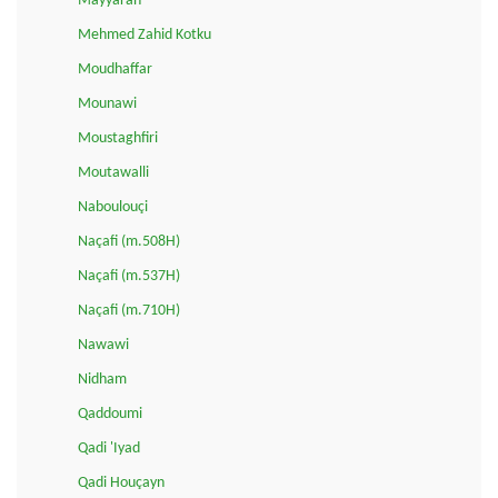
Mayyarah
Mehmed Zahid Kotku
Moudhaffar
Mounawi
Moustaghfiri
Moutawalli
Naboulouçi
Naçafi (m.508H)
Naçafi (m.537H)
Naçafi (m.710H)
Nawawi
Nidham
Qaddoumi
Qadi 'Iyad
Qadi Houçayn