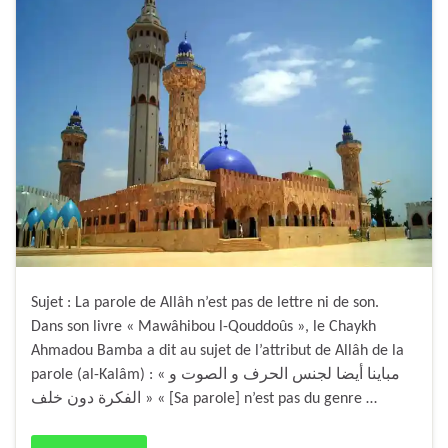
Sujet : La parole de Allâh n’est pas de lettre ni de son.
Dans son livre « Mawâhibou l-Qouddoûs », le Chaykh
Ahmadou Bamba a dit au sujet de l’attribut de Allâh de la
parole (al-Kalâm) : « مباينا أيضا لجنس الحرف و الصوت و
الفكرة دون خلف » « [Sa parole] n’est pas du genre …