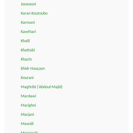
Jouwayni
Karan Koutoubo
Karmani
Kawthari
Khalil
Khattabi
Khazin
Khidr Houçayn
Kourani
Maghribi ('Abdoul-Majid)
Mardawi
Marighni
Marjani
Mawsili