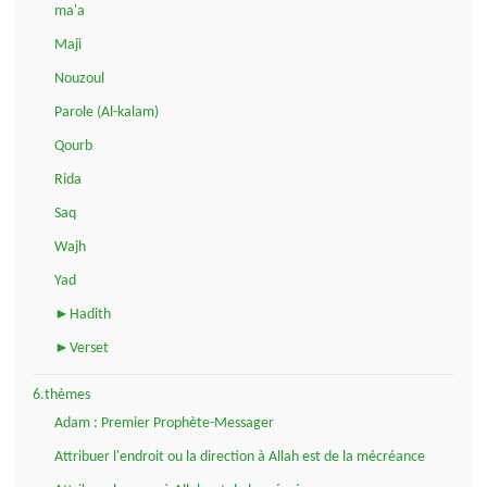
ma'a
Maji
Nouzoul
Parole (Al-kalam)
Qourb
Rida
Saq
Wajh
Yad
►Hadith
►Verset
6.thèmes
Adam : Premier Prophète-Messager
Attribuer l'endroit ou la direction à Allah est de la mécréance