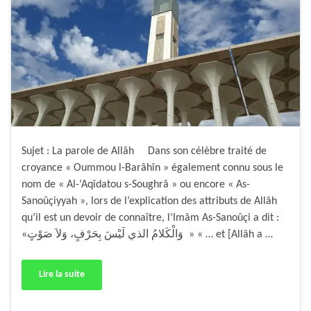
Sujet : La parole de Allâh Dans son célèbre traité de
croyance « Oummou l-Barâhîn » également connu sous le
nom de « Al-‘Aqîdatou s-Soughrâ » ou encore « As-
Sanoûçiyyah », lors de l’explication des attributs de Allâh
qu’il est un devoir de connaître, l’Imâm As-Sanoûçi a dit :
«وَالْكَلامُ الذي لَيْسَ بِحَرْفٍ، وَلاَ صَوْتٍ » « … et [Allâh a …
Lire la suite