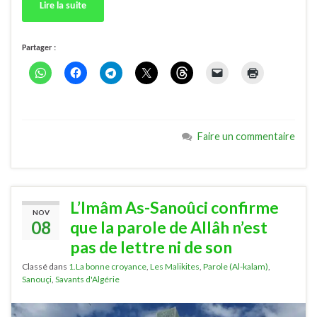
Lire la suite
Partager :
Faire un commentaire
L’Imâm As-Sanoûci confirme
NOV
08
que la parole de Allâh n’est
pas de lettre ni de son
Classé dans
1.La bonne croyance
,
Les Malikites
,
Parole (Al-kalam)
,
Sanouçi
,
Savants d'Algérie