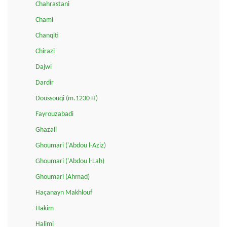
Chahrastani
Chami
Chanqiti
Chirazi
Dajwi
Dardir
Doussouqi (m.1230 H)
Fayrouzabadi
Ghazali
Ghoumari ('Abdou l-Aziz)
Ghoumari ('Abdou l-Lah)
Ghoumari (Ahmad)
Haçanayn Makhlouf
Hakim
Halimi