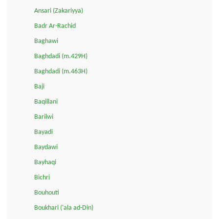
Ansari (Zakariyya)
Badr Ar-Rachid
Baghawi
Baghdadi (m.429H)
Baghdadi (m.463H)
Baji
Baqillani
Barilwi
Bayadi
Baydawi
Bayhaqi
Bichri
Bouhouti
Boukhari ('ala ad-Din)