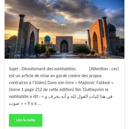
Sujet : Dévoilement des wahhabites. [Attention : ceci
est un article de mise en garde contre des propos
contraires à l’Islâm] Dans son livre « Majmoû’ Fatâwâ »
(tome 1 page 212 de cette édition) Ibn ‘Outhaymîn le
wahhabite a dit : « في هذا إثبات القول لله و أنه بحرف و
صوت » « Il y a …
Lire la suite