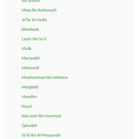
Ibn Sounni
Ishaq ibn Rahawayh
Ja'far As-Sadiq
Khoubayb
Layth Ibn Sa'd
Malik
Marwadhi
Matouridi
Mouhammad Ibn Sahnoun
Moujahid
Mouslim
Naçai
Nou'aym Ibn Hammad
Qatadah
Sa'id Ibn Al-Mousayyib