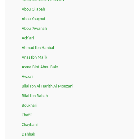
Abou Qilabah
Abou Youçouf
Abou ‘Awanah
Ach'ari
Ahmad Ibn Hanbal
Anas Ibn Malik
Asma Bint Abou Bakr
Awza'i
Bilal Ibn Al-Harith Al-Mouzani
Bilal Ibn Rabah
Boukhari
Chafi'i
Chaybani
Dahhak