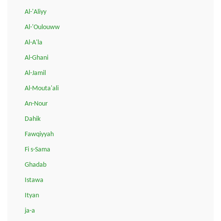
Al-'Aliyy
Al-'Oulouww
Al-A'la
Al-Ghani
Al-Jamil
Al-Mouta'ali
An-Nour
Dahik
Fawqiyyah
Fi s-Sama
Ghadab
Istawa
Ityan
ja-a