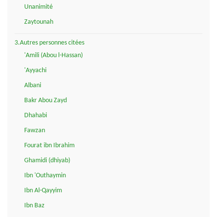
Unanimité
Zaytounah
3.Autres personnes citées
'Amili (Abou l-Hassan)
'Ayyachi
Albani
Bakr Abou Zayd
Dhahabi
Fawzan
Fourat ibn Ibrahim
Ghamidi (dhiyab)
Ibn 'Outhaymin
Ibn Al-Qayyim
Ibn Baz