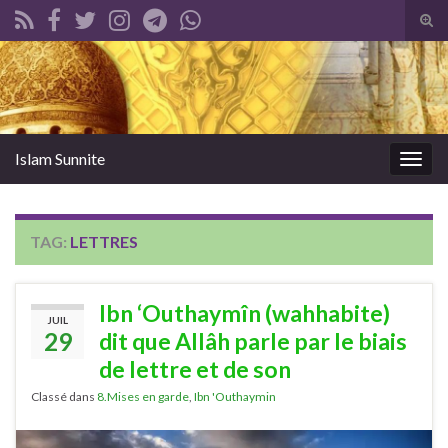
Tog
sear
Search for:
for
Islam Sunnite
Togg
navig
TAG:
LETTRES
Ibn ‘Outhaymîn (wahhabite)
JUIL
29
dit que Allâh parle par le biais
de lettre et de son
Classé dans
8.Mises en garde
,
Ibn 'Outhaymin