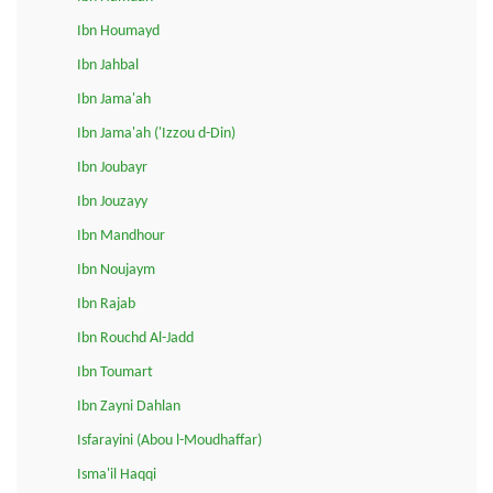
Ibn Houmayd
Ibn Jahbal
Ibn Jama'ah
Ibn Jama'ah ('Izzou d-Din)
Ibn Joubayr
Ibn Jouzayy
Ibn Mandhour
Ibn Noujaym
Ibn Rajab
Ibn Rouchd Al-Jadd
Ibn Toumart
Ibn Zayni Dahlan
Isfarayini (Abou l-Moudhaffar)
Isma'il Haqqi