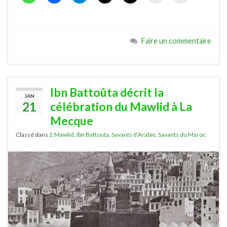
Faire un commentaire
Ibn Battoûta décrit la
JAN
21
célébration du Mawlid à La
Mecque
Classé dans
2.Mawlid
,
Ibn Battouta
,
Savants d'Arabie
,
Savants du Maroc