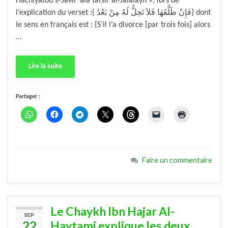
Hâchiyatou s-Sâwi ‘alâ tafsîr al-Jalâlayn », lors de
l’explication du verset :{ فَإِنْ طَلَّقَهَا فَلاَ تَحِلُّ لَهُ مِنْ بَعْدُ} dont
le sens en français est : {S’il l’a divorce [par trois fois] alors
…
Lire la suite
Partager :
Faire un commentaire
Le Chaykh Ibn Hajar Al-
SEP
22
Haytami explique les deux