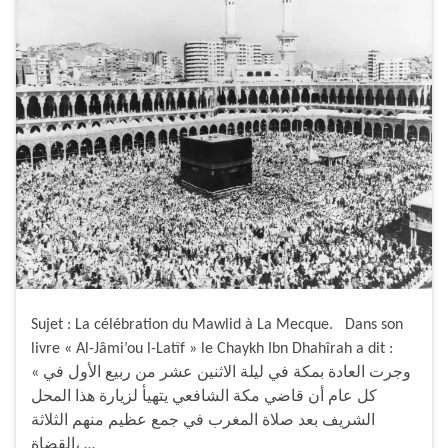
Sujet : La célébration du Mawlid à La Mecque. Dans son
livre « Al-Jâmi’ou l-Latîf » le Chaykh Ibn Dhahîrah a dit :
« وجرت العادة بمكة في ليلة الاثنين عشر من ربيع الأول في
كل عام أن قاضي مكة الشافعي يتهيأ لزيارة هذا المحل
الشريف بعد صلاة المغرب في جمع عظيم منهم الثلاثة
القضاة، …