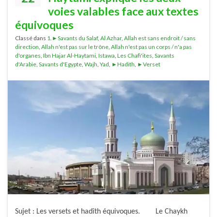
voies valables face aux textes
équivoques
Classé dans
1.►Savants du Salaf
,
Al Azhar
,
Allah est sans endroit / sans
direction
,
Allah n'est pas sur le trône
,
Allah n'est pas un corps / n'a pas
d'organes
,
Ibn Hajar Al-Haytami
,
Istawa
,
Les Chafi'ites
,
Savants
d'Arabie
,
Savants d'Egypte
,
Wajh
,
Yad
,
►Hadith
,
►Verset
Sujet : Les versets et hadîth équivoques. Le Chaykh