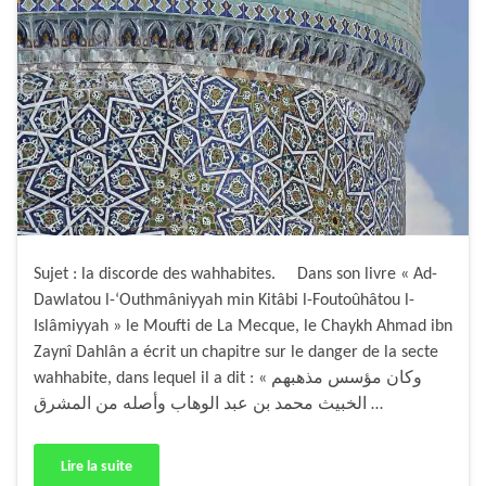
Sujet : la discorde des wahhabites. Dans son livre « Ad-
Dawlatou l-‘Outhmâniyyah min Kitâbi l-Foutoûhâtou l-
Islâmiyyah » le Moufti de La Mecque, le Chaykh Ahmad ibn
Zaynî Dahlân a écrit un chapitre sur le danger de la secte
wahhabite, dans lequel il a dit : « وكان مؤسس مذهبهم
الخبيث محمد بن عبد الوهاب وأصله من المشرق …
Lire la suite