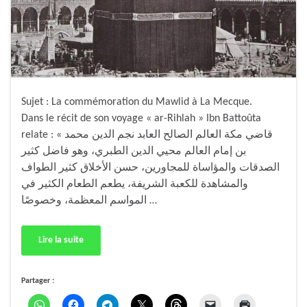
Sujet : La commémoration du Mawlid à La Mecque.
Dans le récit de son voyage « ar-Rihlah » Ibn Battoûta
relate : « قاضي مكة العالم الصالح العابد نجم الدين محمد
بن إمام العالم محيي الدين الطبري، وهو فاضل كثير
الصدقات والمؤاساة للمجاورين، حسن الأخلاق كثير الطواف
والمشاهدة للكعبة الشريفة، يطعم الطعام الكثير في
المواسم المعظمة، وخصوصًا …
Lire la suite
Partager :