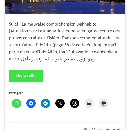
Sujet : La mauvaise compréhension wahhabite
[Attention : ceci est un article de mise en garde contre des
propos contraires à l’Islâm] Dans son commentaire du livre
« Loum’atou l-I’tiqâd » (page 58 de cette édition) lorsqu’il
parle du nouzoûl de Allâh, Ibn ‘Outhaymîn le wahhabite a
dit : « وهو نزول حقيقي يليق بالله. وفسره أهل …
Lire la suite
Partager :
2 Commentaires