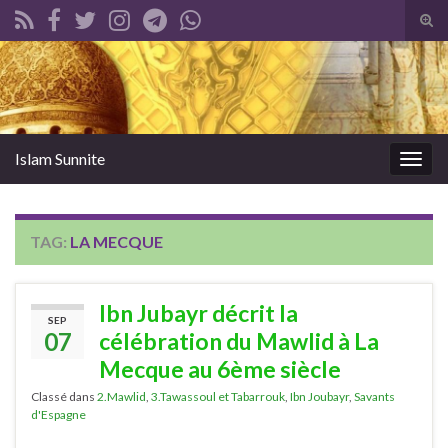
Tog
sear
Search for:
for
Islam Sunnite
Togg
navig
TAG:
LA MECQUE
Ibn Jubayr décrit la
SEP
07
célébration du Mawlid à La
Mecque au 6ème siècle
Classé dans
2.Mawlid
,
3.Tawassoul et Tabarrouk
,
Ibn Joubayr
,
Savants
d'Espagne