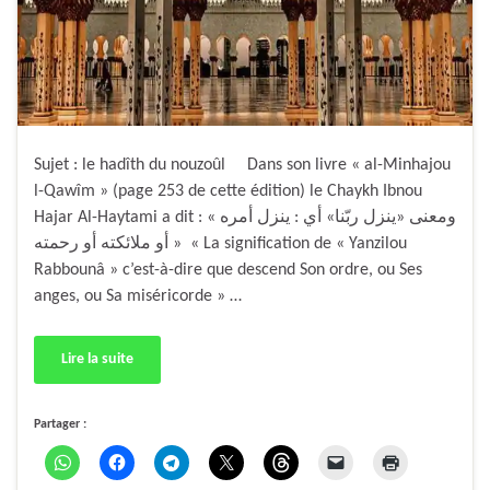
Sujet : le hadîth du nouzoûl Dans son livre « al-Minhajou
l-Qawîm » (page 253 de cette édition) le Chaykh Ibnou
Hajar Al-Haytami a dit : « ومعنى «ينزل ربّنا» أي : ينزل أمره
أو ملائكته أو رحمته » « La signification de « Yanzilou
Rabbounâ » c’est-à-dire que descend Son ordre, ou Ses
anges, ou Sa miséricorde » …
Lire la suite
Partager :