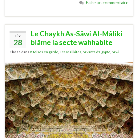
Faire un commentaire
Le Chaykh As-Sâwi Al-Mâliki
FÉV
28
blâme la secte wahhabite
Classé dans
8.Mises en garde
,
Les Malikites
,
Savants d'Egypte
,
Sawi