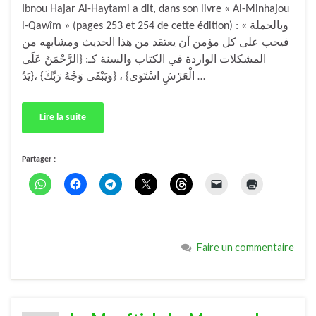
Ibnou Hajar Al-Haytami a dit, dans son livre « Al-Minhajou
l-Qawîm » (pages 253 et 254 de cette édition) : « وبالجملة
فيجب على كل مؤمن أن يعتقد من هذا الحديث ومشابهه من
المشكلات الواردة في الكتاب والسنة كـ: {الرَّحْمَنُ عَلَى
الْعَرْشِ اسْتَوَى} ، {وَيَبْقَى وَجْهُ رَبِّكَ} ،{يَدُ …
Lire la suite
Partager :
Faire un commentaire