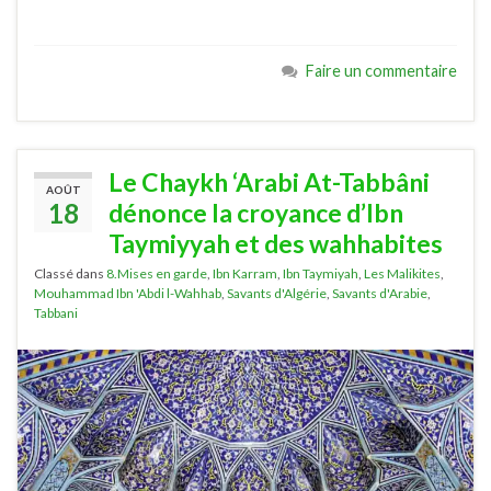
Faire un commentaire
Le Chaykh ‘Arabi At-Tabbâni
AOÛT
18
dénonce la croyance d’Ibn
Taymiyyah et des wahhabites
Classé dans
8.Mises en garde
,
Ibn Karram
,
Ibn Taymiyah
,
Les Malikites
,
Mouhammad Ibn 'Abdi l-Wahhab
,
Savants d'Algérie
,
Savants d'Arabie
,
Tabbani