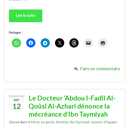
Lire la suite
Partager :
Faire un commentaire
Le Docteur ‘Abdou l-Fadîl Al-
SEP
12
Qoûsi Al-Azhari dénonce la
mécréance d’Ibn Taymiyah
Classé dans
8.Mises en garde
,
Al Azhar
,
Ibn Taymiyah
,
Savants d'Egypte