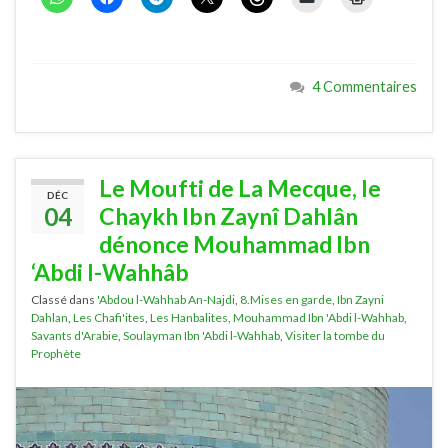
4 Commentaires
Le Moufti de La Mecque, le
DÉC
04
Chaykh Ibn Zaynî Dahlân
dénonce Mouhammad Ibn
‘Abdi l-Wahhâb
Classé dans
'Abdou l-Wahhab An-Najdi
,
8.Mises en garde
,
Ibn Zayni
Dahlan
,
Les Chafi'ites
,
Les Hanbalites
,
Mouhammad Ibn 'Abdi l-Wahhab
,
Savants d'Arabie
,
Soulayman Ibn 'Abdi l-Wahhab
,
Visiter la tombe du
Prophète