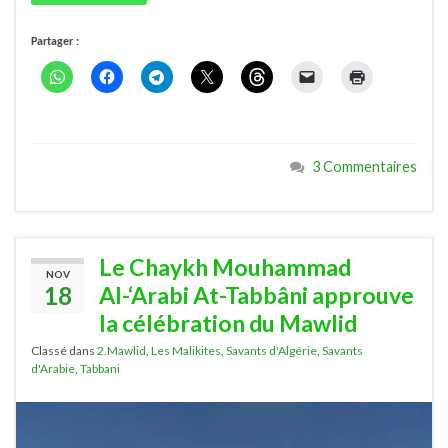
Partager :
3 Commentaires
Le Chaykh Mouhammad
NOV
18
Al-‘Arabi At-Tabbâni approuve
la célébration du Mawlid
Classé dans
2.Mawlid
,
Les Malikites
,
Savants d'Algérie
,
Savants
d'Arabie
,
Tabbani