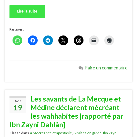
Lire la suite
Partager :
Faire un commentaire
Les savants de La Mecque et
AVR
19
Médine déclarent mécréant
les wahhabites [rapporté par
Ibn Zayni Dahlân]
Classé dans
4.Mécréance et apostasie
,
8.Mises en garde
,
Ibn Zayni