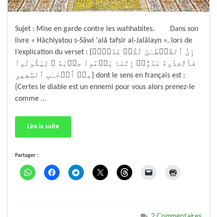
Sujet : Mise en garde contre les wahhabites. Dans son
livre « Hâchiyatou s-Sâwi ‘alâ tafsîr al-Jalâlayn », lors de
l’explication du verset : {إِنَّ ٱلشَّيۡطَـٰنَ لَكُمۡ عَدُوٌّ۬
فَٱتَّخِذُوهُ عَدُوًّاۚ إِنَّمَا يَدۡعُواْ حِزۡبَهُ ۥ لِيَكُونُواْ
مِنۡ أَصۡحَـٰبِ ٱلسَّعِيرِ} dont le sens en français est :
{Certes le diable est un ennemi pour vous alors prenez-le
comme …
Lire la suite
Partager :
2 Commentaires