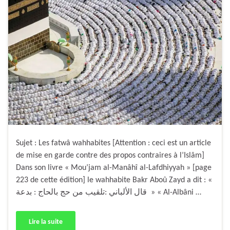
Sujet : Les fatwâ wahhabites [Attention : ceci est un article
de mise en garde contre des propos contraires à l’Islâm]
Dans son livre « Mou’jam al-Manâhî al-Lafdhiyyah » [page
223 de cette édition] le wahhabite Bakr Aboû Zayd a dit : «
قال الألباني :تلقيب من حج بالحاج : بدعة » « Al-Albâni …
Lire la suite