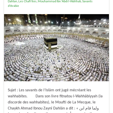
Dahlan
,
Les Chafi'ites
,
Mouhammad Ibn 'Abdi l-Wahhab
,
Savants
d'Arabie
Sujet : Les savants de l’Islâm ont jugé mécréant les
wahhabites. Dans son livre fitnatou l-Wahhâbiyyah (la
discorde des wahhabites), le Moufti de La Mecque, le
Chaykh Ahmad Ibnou Zaynî Dahlân a dit : « ولما قام ابن