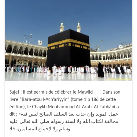
Sujet : Il est permis de célébrer le Mawlid Dans son
livre “Barâ-atou l-Ach’ariyyîn” (tome 1 p 186 de cette
édition), le Chaykh Mouhammad Al-’Arabi At-Tabbâni a
dit : «عمل المولد وإن حدث بعد السلف الصالح ليس فيه
مخالفة لكتاب الله ولا لسنة رسوله صلى الله تعالى عليه
وسلم ولا لإجماع المسلمين، فلا …