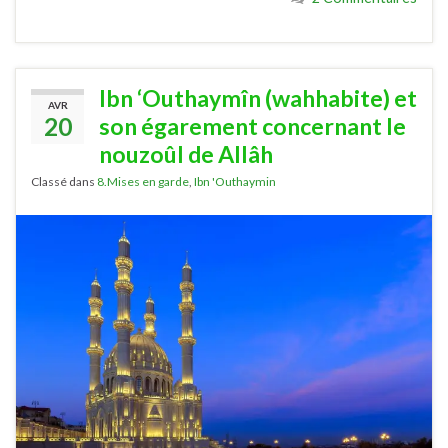
Ibn ‘Outhaymîn (wahhabite) et
AVR
20
son égarement concernant le
nouzoûl de Allâh
Classé dans
8.Mises en garde
,
Ibn 'Outhaymin