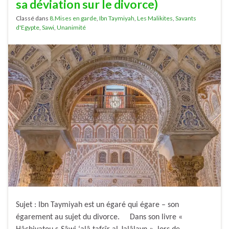
sa déviation sur le divorce)
Classé dans
8.Mises en garde
,
Ibn Taymiyah
,
Les Malikites
,
Savants
d'Egypte
,
Sawi
,
Unanimité
Sujet : Ibn Taymiyah est un égaré qui égare – son
égarement au sujet du divorce. Dans son livre «