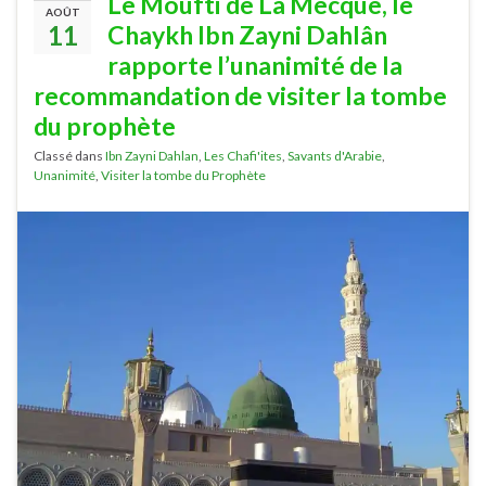
Le Moufti de La Mecque, le
AOÛT
11
Chaykh Ibn Zayni Dahlân
rapporte l’unanimité de la
recommandation de visiter la tombe
du prophète
Classé dans
Ibn Zayni Dahlan
,
Les Chafi'ites
,
Savants d'Arabie
,
Unanimité
,
Visiter la tombe du Prophète