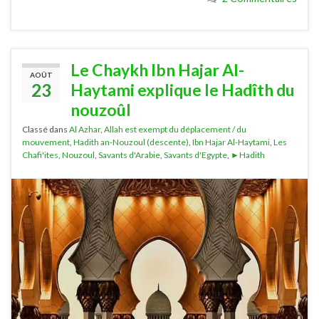
Le Chaykh Ibn Hajar Al-
AOÛT
23
Haytami explique le Hadîth du
nouzoûl
Classé dans
Al Azhar
,
Allah est exempt du déplacement / du
mouvement
,
Hadith an-Nouzoul (descente)
,
Ibn Hajar Al-Haytami
,
Les
Chafi'ites
,
Nouzoul
,
Savants d'Arabie
,
Savants d'Egypte
,
►Hadith