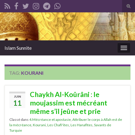
Tog
sear
Search for:
for
Islam Sunnite
Togg
navig
TAG:
KOURANI
Chaykh Al-Koûrâni : le
JUIN
11
moujassim est mécréant
même s’il jeûne et prie
Classé dans
4.Mécréance et apostasie
,
Attribuer le corps à Allah est de
la mécréance
,
Kourani
,
Les Chafi'ites
,
Les Hanafites
,
Savants de
Turquie