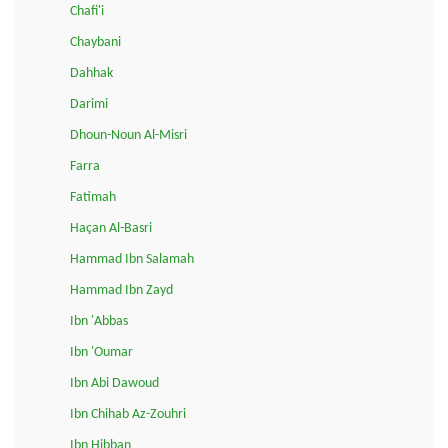
Chafi'i
Chaybani
Dahhak
Darimi
Dhoun-Noun Al-Misri
Farra
Fatimah
Haçan Al-Basri
Hammad Ibn Salamah
Hammad Ibn Zayd
Ibn 'Abbas
Ibn 'Oumar
Ibn Abi Dawoud
Ibn Chihab Az-Zouhri
Ibn Hibban