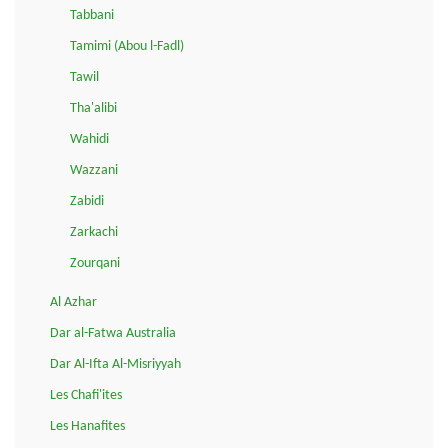
Tabbani
Tamimi (Abou l-Fadl)
Tawil
Tha'alibi
Wahidi
Wazzani
Zabidi
Zarkachi
Zourqani
Al Azhar
Dar al-Fatwa Australia
Dar Al-Ifta Al-Misriyyah
Les Chafi'ites
Les Hanafites