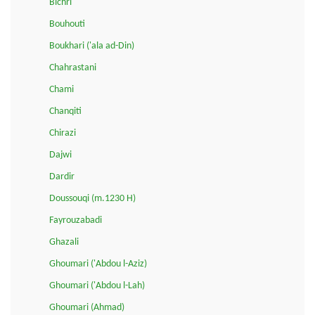
Bichri
Bouhouti
Boukhari ('ala ad-Din)
Chahrastani
Chami
Chanqiti
Chirazi
Dajwi
Dardir
Doussouqi (m.1230 H)
Fayrouzabadi
Ghazali
Ghoumari ('Abdou l-Aziz)
Ghoumari ('Abdou l-Lah)
Ghoumari (Ahmad)