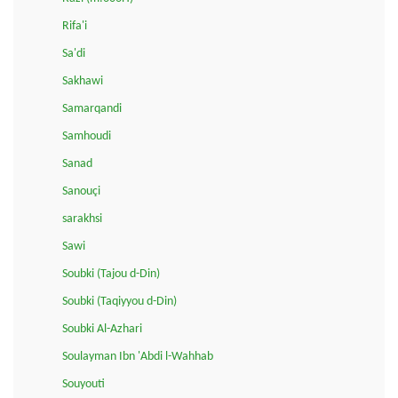
Rifa'i
Sa'di
Sakhawi
Samarqandi
Samhoudi
Sanad
Sanouçi
sarakhsi
Sawi
Soubki (Tajou d-Din)
Soubki (Taqiyyou d-Din)
Soubki Al-Azhari
Soulayman Ibn 'Abdi l-Wahhab
Souyouti