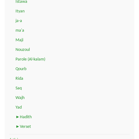
Istawa
Ityan
ja-a
ma'a
Maji
Nouzoul
Parole (Al-kalam)
Qourb
Rida
Saq
Wajh
Yad
►Hadith
►Verset