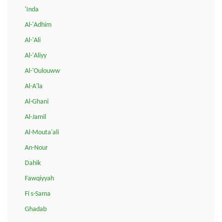
'Inda
Al-'Adhim
Al-'Ali
Al-'Aliyy
Al-'Oulouww
Al-A'la
Al-Ghani
Al-Jamil
Al-Mouta'ali
An-Nour
Dahik
Fawqiyyah
Fi s-Sama
Ghadab