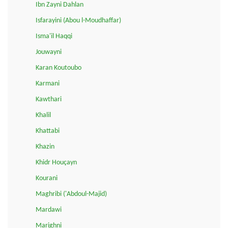
Ibn Zayni Dahlan
Isfarayini (Abou l-Moudhaffar)
Isma'il Haqqi
Jouwayni
Karan Koutoubo
Karmani
Kawthari
Khalil
Khattabi
Khazin
Khidr Houçayn
Kourani
Maghribi ('Abdoul-Majid)
Mardawi
Marighni