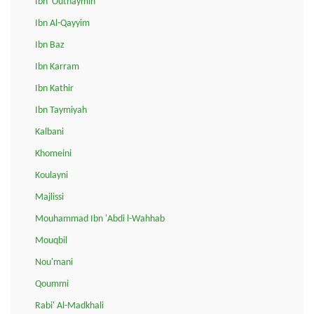
Ibn 'Outhaymin
Ibn Al-Qayyim
Ibn Baz
Ibn Karram
Ibn Kathir
Ibn Taymiyah
Kalbani
Khomeini
Koulayni
Majlissi
Mouhammad Ibn 'Abdi l-Wahhab
Mouqbil
Nou'mani
Qoummi
Rabi' Al-Madkhali