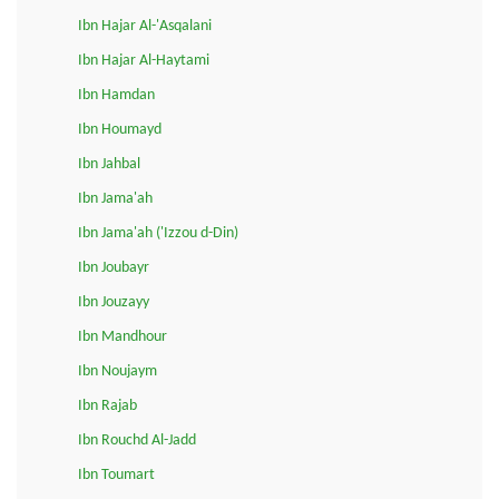
Ibn Hajar Al-'Asqalani
Ibn Hajar Al-Haytami
Ibn Hamdan
Ibn Houmayd
Ibn Jahbal
Ibn Jama'ah
Ibn Jama'ah ('Izzou d-Din)
Ibn Joubayr
Ibn Jouzayy
Ibn Mandhour
Ibn Noujaym
Ibn Rajab
Ibn Rouchd Al-Jadd
Ibn Toumart