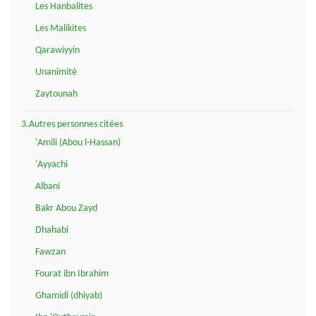
Les Hanbalites
Les Malikites
Qarawiyyin
Unanimité
Zaytounah
3.Autres personnes citées
'Amili (Abou l-Hassan)
'Ayyachi
Albani
Bakr Abou Zayd
Dhahabi
Fawzan
Fourat ibn Ibrahim
Ghamidi (dhiyab)