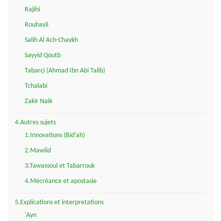
Rajihi
Rouhayli
Salih Al Ach-Chaykh
Sayyid Qoutb
Tabarçi (Ahmad Ibn Abi Talib)
Tchalabi
Zakir Naik
4.Autres sujets
1.Innovations (Bid'ah)
2.Mawlid
3.Tawassoul et Tabarrouk
4.Mécréance et apostasie
5.Explications et interpretations
'Ayn