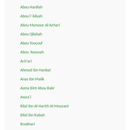
Abou Hanifah
Abou l-'Aliyah
Abou Mansour Al-Azhari
Abou Qilabah
Abou Youçouf
Abou ‘Awanah
Ach'ari
Ahmad Ibn Hanbal
Anas Ibn Malik
Asma Bint Abou Bakr
Awza'i
Bilal Ibn Al-Harith Al-Mouzani
Bilal Ibn Rabah
Boukhari