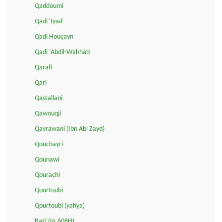
Qaddoumi
Qadi 'Iyad
Qadi Houçayn
Qadi ‘Abdil-Wahhab
Qarafi
Qari
Qastallani
Qawouqji
Qayrawani (Ibn Abi Zayd)
Qouchayri
Qounawi
Qourachi
Qourtoubi
Qourtoubi (yahya)
Razi (m.606H)