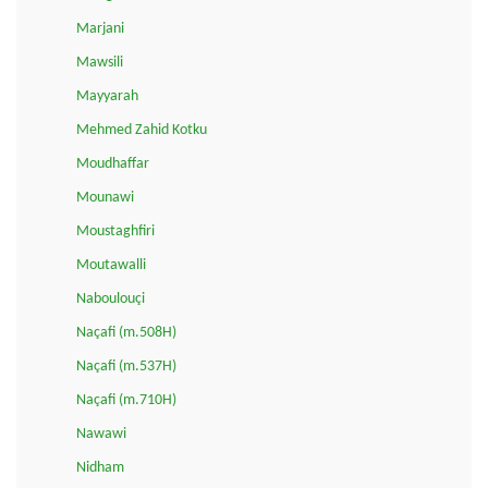
Marjani
Mawsili
Mayyarah
Mehmed Zahid Kotku
Moudhaffar
Mounawi
Moustaghfiri
Moutawalli
Naboulouçi
Naçafi (m.508H)
Naçafi (m.537H)
Naçafi (m.710H)
Nawawi
Nidham