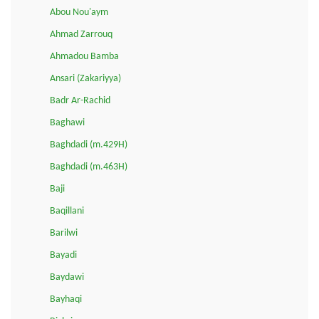
Abou Nou'aym
Ahmad Zarrouq
Ahmadou Bamba
Ansari (Zakariyya)
Badr Ar-Rachid
Baghawi
Baghdadi (m.429H)
Baghdadi (m.463H)
Baji
Baqillani
Barilwi
Bayadi
Baydawi
Bayhaqi