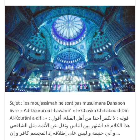
Sujet : les moujassimah ne sont pas musulmans Dans son
livre « Ad-Dourarou l-Lawâmi’ » le Chaykh Chihâbou d-Dîn
Al-Kourâni a dit : « قوله : لا نكفر أحدا من أهل القبلة. أقول :
هذا الكلام قد اشتهر بين الناس ونقل عن الأئمة مثل الشافعي
و أبي حنيفة و ليس على إطلاقه إذ المجسم كافر و إن …