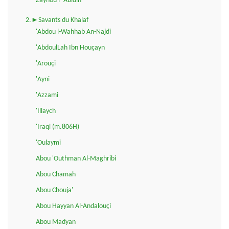
Zaynou l-'Abidin
2.►Savants du Khalaf
'Abdou l-Wahhab An-Najdi
'AbdoulLah Ibn Houçayn
'Arouçi
'Ayni
'Azzami
'Illaych
'Iraqi (m.806H)
'Oulaymi
Abou 'Outhman Al-Maghribi
Abou Chamah
Abou Chouja'
Abou Hayyan Al-Andalouçi
Abou Madyan