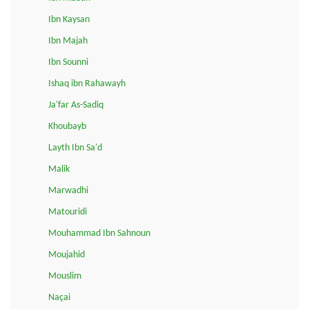
Ibn Kaysan
Ibn Majah
Ibn Sounni
Ishaq ibn Rahawayh
Ja'far As-Sadiq
Khoubayb
Layth Ibn Sa'd
Malik
Marwadhi
Matouridi
Mouhammad Ibn Sahnoun
Moujahid
Mouslim
Naçai