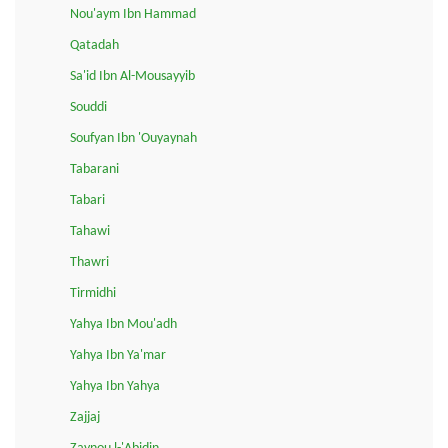
Nou'aym Ibn Hammad
Qatadah
Sa'id Ibn Al-Mousayyib
Souddi
Soufyan Ibn 'Ouyaynah
Tabarani
Tabari
Tahawi
Thawri
Tirmidhi
Yahya Ibn Mou'adh
Yahya Ibn Ya'mar
Yahya Ibn Yahya
Zajjaj