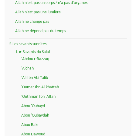
Allah n'est pas un corps / n'a pas d'organes
Allah n'est pas une lumière
Allah ne change pas
Allah ne dépend pas du temps
2.Les savants sunnites
1.►Savants du Salaf
'Abdou r-Razzaq
'Aichah
'Ali Ibn Abi Talib
'Oumar Ibn Al-khattab
'Outhman Ibn 'Affan
Abou 'Oubayd
Abou 'Oubaydah
Abou Bakr
Abou Dawoud