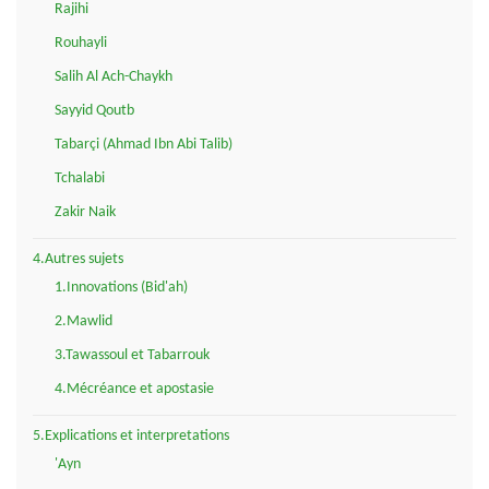
Rajihi
Rouhayli
Salih Al Ach-Chaykh
Sayyid Qoutb
Tabarçi (Ahmad Ibn Abi Talib)
Tchalabi
Zakir Naik
4.Autres sujets
1.Innovations (Bid'ah)
2.Mawlid
3.Tawassoul et Tabarrouk
4.Mécréance et apostasie
5.Explications et interpretations
'Ayn