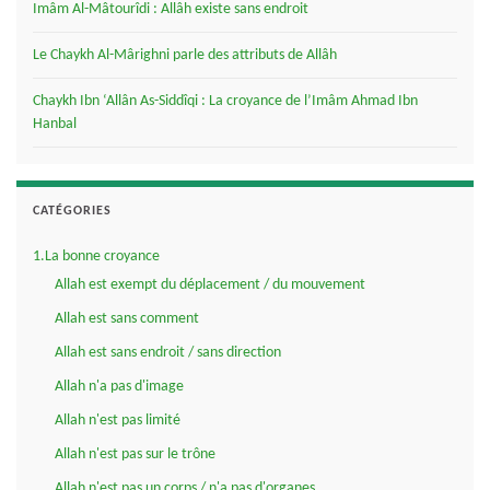
Imâm Al-Mâtourîdi : Allâh existe sans endroit
Le Chaykh Al-Mârighni parle des attributs de Allâh
Chaykh Ibn ‘Allân As-Siddîqi : La croyance de l’Imâm Ahmad Ibn
Hanbal
CATÉGORIES
1.La bonne croyance
Allah est exempt du déplacement / du mouvement
Allah est sans comment
Allah est sans endroit / sans direction
Allah n'a pas d'image
Allah n'est pas limité
Allah n'est pas sur le trône
Allah n'est pas un corps / n'a pas d'organes