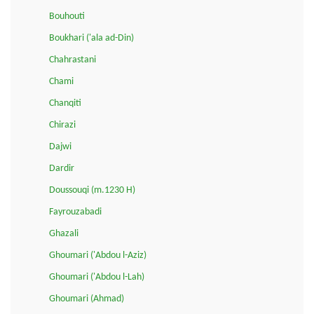
Bouhouti
Boukhari ('ala ad-Din)
Chahrastani
Chami
Chanqiti
Chirazi
Dajwi
Dardir
Doussouqi (m.1230 H)
Fayrouzabadi
Ghazali
Ghoumari ('Abdou l-Aziz)
Ghoumari ('Abdou l-Lah)
Ghoumari (Ahmad)