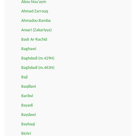
Abou Nou'aym
Ahmad Zarrouq
Ahmadou Bamba
Ansari (Zakariyya)
Badr Ar-Rachid
Baghawi
Baghdadi (m.429H)
Baghdadi (m.463H)
Baji
Baqillani
Barilwi
Bayadi
Baydawi
Bayhaqi
Bichri