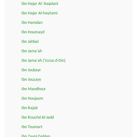
Ibn Hajar Al-'Asqalani
Ibn Hajar Al-Haytami
Ibn Hamdan
Ibn Houmayd
Ibn Jahbal
Ibn Jama'ah
Ibn Jama'ah ('Izzou d-Din)
Ibn Joubayr
Ibn Jouzayy
Ibn Mandhour
Ibn Noujaym
Ibn Rajab
Ibn Rouchd Al-Jadd
Ibn Toumart
Ibn Zayni Dahlan