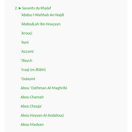
2.►Savants du Khalaf
'Abdou l-Wahhab An-Najdi
'AbdoulLah Ibn Houçayn
'Arouçi
'Ayni
'Azzami
'Illaych
'Iraqi (m.806H)
'Oulaymi
Abou 'Outhman Al-Maghribi
Abou Chamah
Abou Chouja'
Abou Hayyan Al-Andalouçi
Abou Madyan