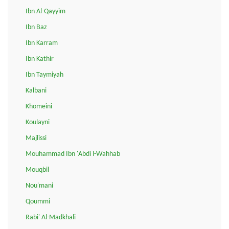
Ibn Al-Qayyim
Ibn Baz
Ibn Karram
Ibn Kathir
Ibn Taymiyah
Kalbani
Khomeini
Koulayni
Majlissi
Mouhammad Ibn 'Abdi l-Wahhab
Mouqbil
Nou'mani
Qoummi
Rabi' Al-Madkhali