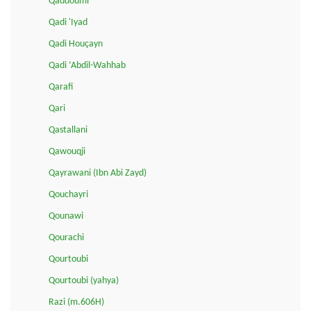
Qaddoumi
Qadi 'Iyad
Qadi Houçayn
Qadi ‘Abdil-Wahhab
Qarafi
Qari
Qastallani
Qawouqji
Qayrawani (Ibn Abi Zayd)
Qouchayri
Qounawi
Qourachi
Qourtoubi
Qourtoubi (yahya)
Razi (m.606H)