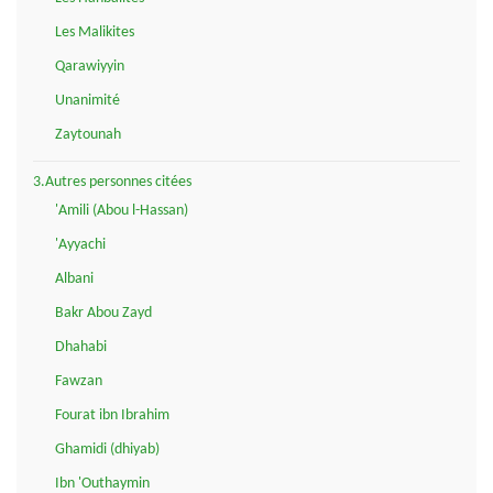
Les Malikites
Qarawiyyin
Unanimité
Zaytounah
3.Autres personnes citées
'Amili (Abou l-Hassan)
'Ayyachi
Albani
Bakr Abou Zayd
Dhahabi
Fawzan
Fourat ibn Ibrahim
Ghamidi (dhiyab)
Ibn 'Outhaymin