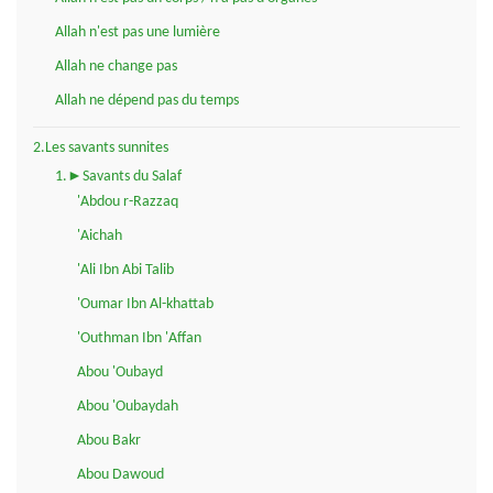
Allah n'est pas une lumière
Allah ne change pas
Allah ne dépend pas du temps
2.Les savants sunnites
1.►Savants du Salaf
'Abdou r-Razzaq
'Aichah
'Ali Ibn Abi Talib
'Oumar Ibn Al-khattab
'Outhman Ibn 'Affan
Abou 'Oubayd
Abou 'Oubaydah
Abou Bakr
Abou Dawoud