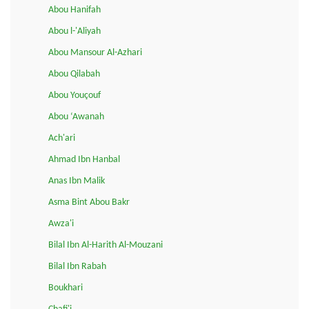
Abou Hanifah
Abou l-'Aliyah
Abou Mansour Al-Azhari
Abou Qilabah
Abou Youçouf
Abou ‘Awanah
Ach'ari
Ahmad Ibn Hanbal
Anas Ibn Malik
Asma Bint Abou Bakr
Awza'i
Bilal Ibn Al-Harith Al-Mouzani
Bilal Ibn Rabah
Boukhari