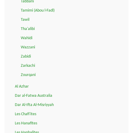
Tabbani
Tamimi (Abou l-Fadl)
Tawil
Tha'alibi
Wahidi
Wazzani
Zabidi
Zarkachi
Zourqani
Al Azhar
Dar al-Fatwa Australia
Dar Al-Ifta Al-Misriyyah
Les Chafi'ites
Les Hanafites
Les Hanbalites