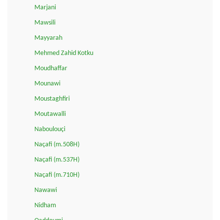
Marjani
Mawsili
Mayyarah
Mehmed Zahid Kotku
Moudhaffar
Mounawi
Moustaghfiri
Moutawalli
Naboulouçi
Naçafi (m.508H)
Naçafi (m.537H)
Naçafi (m.710H)
Nawawi
Nidham