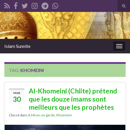
Tog
sear
Search for:
for
Islam Sunnite
Togg
navig
TAG:
KHOMEINI
Al-Khomeini (Chiite) prétend
MAR
30
que les douze imams sont
meilleurs que les prophètes
Classé dans
8.Mises en garde
,
Khomeini