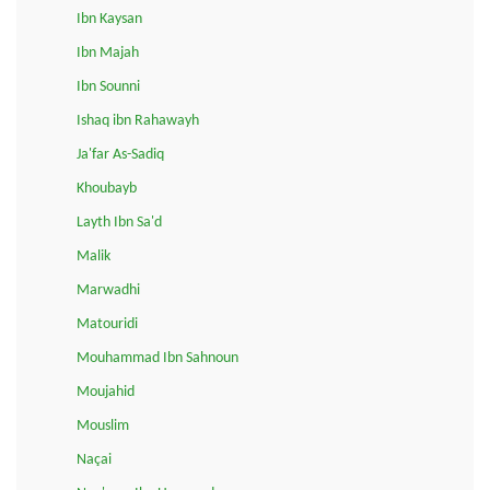
Ibn Kaysan
Ibn Majah
Ibn Sounni
Ishaq ibn Rahawayh
Ja'far As-Sadiq
Khoubayb
Layth Ibn Sa'd
Malik
Marwadhi
Matouridi
Mouhammad Ibn Sahnoun
Moujahid
Mouslim
Naçai