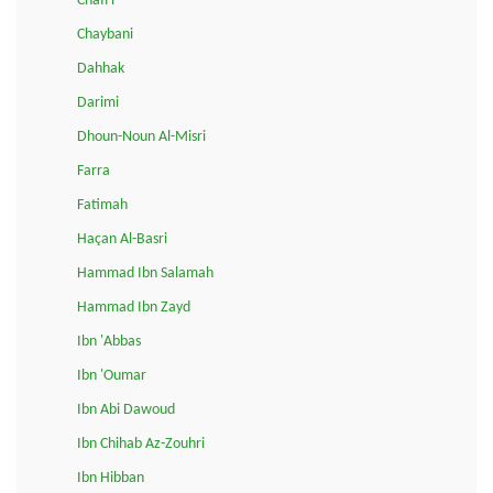
Chafi'i
Chaybani
Dahhak
Darimi
Dhoun-Noun Al-Misri
Farra
Fatimah
Haçan Al-Basri
Hammad Ibn Salamah
Hammad Ibn Zayd
Ibn 'Abbas
Ibn 'Oumar
Ibn Abi Dawoud
Ibn Chihab Az-Zouhri
Ibn Hibban