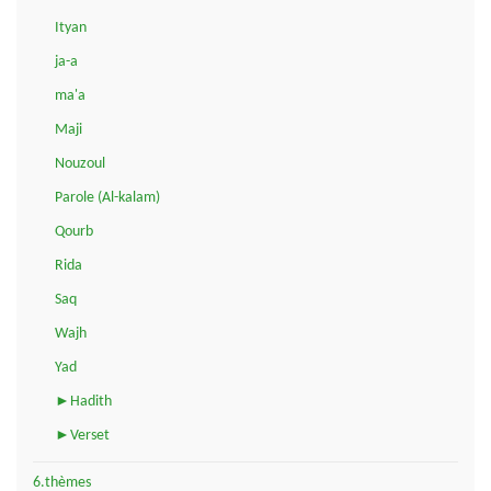
Ityan
ja-a
ma'a
Maji
Nouzoul
Parole (Al-kalam)
Qourb
Rida
Saq
Wajh
Yad
►Hadith
►Verset
6.thèmes