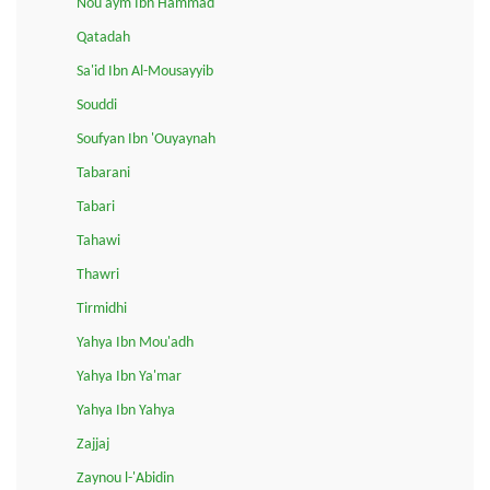
Nou'aym Ibn Hammad
Qatadah
Sa'id Ibn Al-Mousayyib
Souddi
Soufyan Ibn 'Ouyaynah
Tabarani
Tabari
Tahawi
Thawri
Tirmidhi
Yahya Ibn Mou'adh
Yahya Ibn Ya'mar
Yahya Ibn Yahya
Zajjaj
Zaynou l-'Abidin