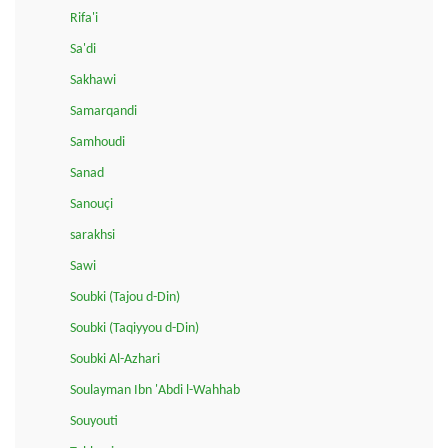
Rifa'i
Sa'di
Sakhawi
Samarqandi
Samhoudi
Sanad
Sanouçi
sarakhsi
Sawi
Soubki (Tajou d-Din)
Soubki (Taqiyyou d-Din)
Soubki Al-Azhari
Soulayman Ibn 'Abdi l-Wahhab
Souyouti