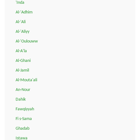
'Inda
Al-'Adhim
Al-'Ali
Al-'Aliyy
Al-'Oulouww
Al-A'la
Al-Ghani
Al-Jamil
Al-Mouta'ali
An-Nour
Dahik
Fawqiyyah
Fi s-Sama
Ghadab
Istawa