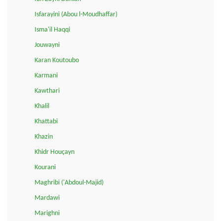
Isfarayini (Abou l-Moudhaffar)
Isma'il Haqqi
Jouwayni
Karan Koutoubo
Karmani
Kawthari
Khalil
Khattabi
Khazin
Khidr Houçayn
Kourani
Maghribi ('Abdoul-Majid)
Mardawi
Marighni