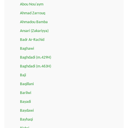
Abou Nou'aym
Ahmad Zarrouq
Ahmadou Bamba
Ansari (Zakariyya)
Badr Ar-Rachid
Baghawi
Baghdadi (m.429H)
Baghdadi (m.463H)
Baji
Baqillani
Barilwi
Bayadi
Baydawi
Bayhaqi