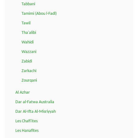
Tabbani
Tamimi (Abou l-Fadl)
Tawil
Tha'alibi
Wahidi
Wazzani
Zabidi
Zarkachi
Zourqani
Al Azhar
Dar al-Fatwa Australia
Dar Al-Ifta Al-Misriyyah
Les Chafi'ites
Les Hanafites