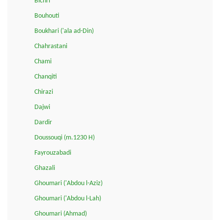
Bichri
Bouhouti
Boukhari ('ala ad-Din)
Chahrastani
Chami
Chanqiti
Chirazi
Dajwi
Dardir
Doussouqi (m.1230 H)
Fayrouzabadi
Ghazali
Ghoumari ('Abdou l-Aziz)
Ghoumari ('Abdou l-Lah)
Ghoumari (Ahmad)