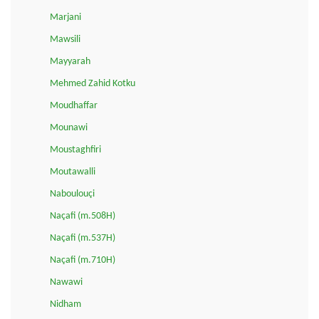
Marjani
Mawsili
Mayyarah
Mehmed Zahid Kotku
Moudhaffar
Mounawi
Moustaghfiri
Moutawalli
Naboulouçi
Naçafi (m.508H)
Naçafi (m.537H)
Naçafi (m.710H)
Nawawi
Nidham