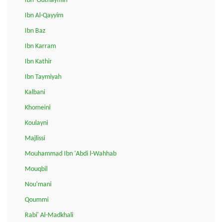
Ibn 'Outhaymin
Ibn Al-Qayyim
Ibn Baz
Ibn Karram
Ibn Kathir
Ibn Taymiyah
Kalbani
Khomeini
Koulayni
Majlissi
Mouhammad Ibn 'Abdi l-Wahhab
Mouqbil
Nou'mani
Qoummi
Rabi' Al-Madkhali