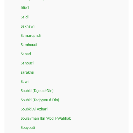
Rifa'i
Sa'di
Sakhawi
Samarqandi
Samhoudi
Sanad
Sanouçi
sarakhsi
Sawi
Soubki (Tajou d-Din)
Soubki (Taqiyyou d-Din)
Soubki Al-Azhari
Soulayman Ibn 'Abdi l-Wahhab
Souyouti