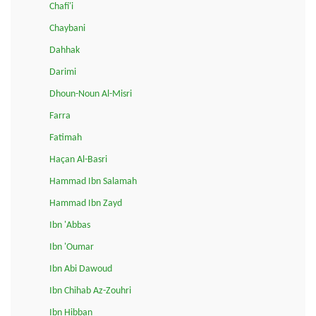
Chafi'i
Chaybani
Dahhak
Darimi
Dhoun-Noun Al-Misri
Farra
Fatimah
Haçan Al-Basri
Hammad Ibn Salamah
Hammad Ibn Zayd
Ibn 'Abbas
Ibn 'Oumar
Ibn Abi Dawoud
Ibn Chihab Az-Zouhri
Ibn Hibban