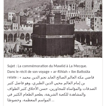
Sujet : La commémoration du Mawlid à La Mecque.
Dans le récit de son voyage « ar-Rihlah » Ibn Battoûta
relate : « قاضي مكة العالم الصالح العابد نجم الدين محمد
بن إمام العالم محيي الدين الطبري، وهو فاضل كثير
الصدقات والمؤاساة للمجاورين، حسن الأخلاق كثير الطواف
والمشاهدة للكعبة الشريفة، يطعم الطعام الكثير في
المواسم المعظمة، وخصوصًا …