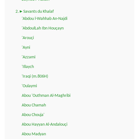
2.►Savants du Khalaf
'Abdou l-Wahhab An-Najdi
'AbdoulLah Ibn Houçayn
'Arouçi
'Ayni
'Azzami
'Illaych
'Iraqi (m.806H)
'Oulaymi
Abou 'Outhman Al-Maghribi
Abou Chamah
Abou Chouja'
Abou Hayyan Al-Andalouçi
Abou Madyan