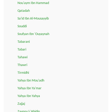
Nou'aym Ibn Hammad
Qatadah
Sa'id Ibn Al-Mousayyib
Souddi
Soufyan Ibn 'Ouyaynah
Tabarani
Tabari
Tahawi
Thawri
Tirmidhi
Yahya Ibn Mou'adh
Yahya Ibn Ya'mar
Yahya Ibn Yahya
Zajjaj
Zaynou l-'Abidin