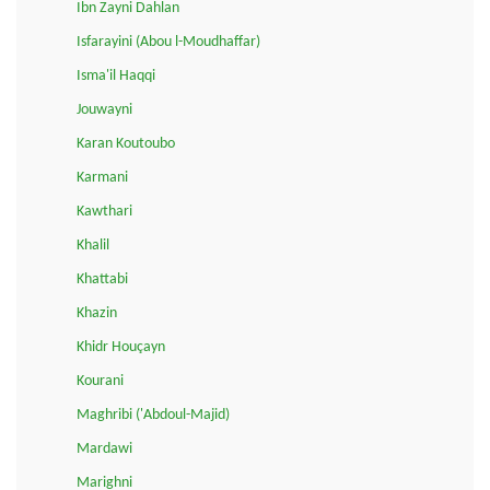
Ibn Zayni Dahlan
Isfarayini (Abou l-Moudhaffar)
Isma'il Haqqi
Jouwayni
Karan Koutoubo
Karmani
Kawthari
Khalil
Khattabi
Khazin
Khidr Houçayn
Kourani
Maghribi ('Abdoul-Majid)
Mardawi
Marighni