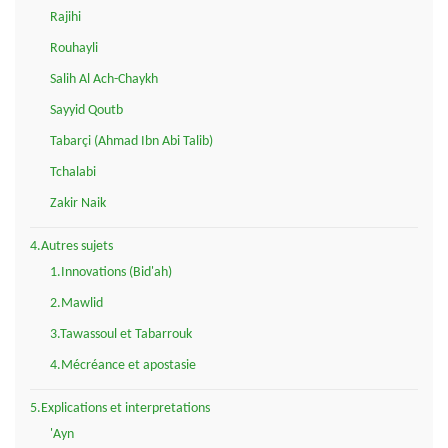
Rajihi
Rouhayli
Salih Al Ach-Chaykh
Sayyid Qoutb
Tabarçi (Ahmad Ibn Abi Talib)
Tchalabi
Zakir Naik
4.Autres sujets
1.Innovations (Bid'ah)
2.Mawlid
3.Tawassoul et Tabarrouk
4.Mécréance et apostasie
5.Explications et interpretations
'Ayn