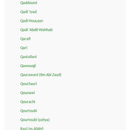
Qaddoumi
Qadi 'Iyad
Qadi Houçayn
Qadi ‘Abdil-Wahhab
Qarafi
Qari
Qastallani
Qawouqji
Qayrawani (Ibn Abi Zayd)
Qouchayri
Qounawi
Qourachi
Qourtoubi
Qourtoubi (yahya)
Razi (m.606H)