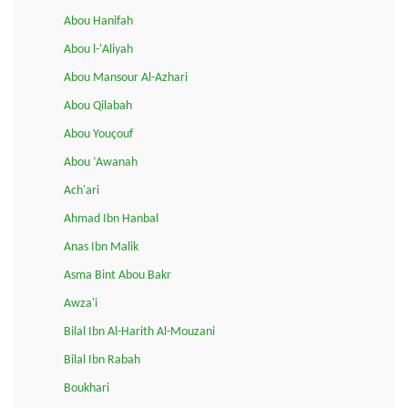
Abou Hanifah
Abou l-'Aliyah
Abou Mansour Al-Azhari
Abou Qilabah
Abou Youçouf
Abou ‘Awanah
Ach'ari
Ahmad Ibn Hanbal
Anas Ibn Malik
Asma Bint Abou Bakr
Awza'i
Bilal Ibn Al-Harith Al-Mouzani
Bilal Ibn Rabah
Boukhari