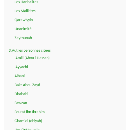
Les Hanbalites
Les Malikites
Qarawiyyin
Unanimité
Zaytounah
3.Autres personnes citées
'Amili (Abou l-Hassan)
'Ayyachi
Albani
Bakr Abou Zayd
Dhahabi
Fawzan
Fourat ibn Ibrahim
Ghamidi (dhiyab)