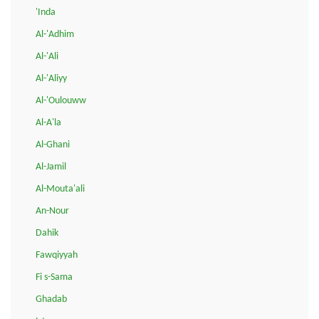
'Inda
Al-'Adhim
Al-'Ali
Al-'Aliyy
Al-'Oulouww
Al-A'la
Al-Ghani
Al-Jamil
Al-Mouta'ali
An-Nour
Dahik
Fawqiyyah
Fi s-Sama
Ghadab