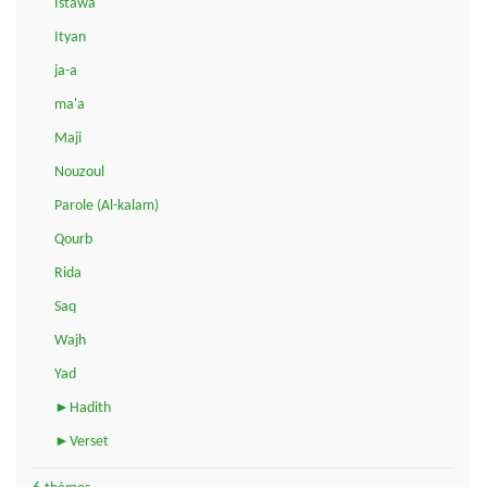
Istawa
Ityan
ja-a
ma'a
Maji
Nouzoul
Parole (Al-kalam)
Qourb
Rida
Saq
Wajh
Yad
►Hadith
►Verset