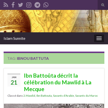
Tog
sear
Search for:
for
Islam Sunnite
Togg
navig
TAG:
IBNOU BATTUTA
Ibn Battoûta décrit la
JAN
21
célébration du Mawlid à La
Mecque
Classé dans
2.Mawlid
,
Ibn Battouta
,
Savants d'Arabie
,
Savants du Maroc