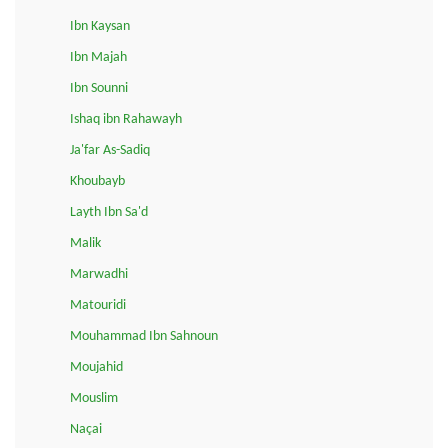
Ibn Kaysan
Ibn Majah
Ibn Sounni
Ishaq ibn Rahawayh
Ja'far As-Sadiq
Khoubayb
Layth Ibn Sa'd
Malik
Marwadhi
Matouridi
Mouhammad Ibn Sahnoun
Moujahid
Mouslim
Naçai