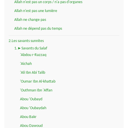
Allah n'est pas un corps / n'a pas d'organes
Allah n'est pas une lumière
Allah ne change pas
Allah ne dépend pas du temps
2.Les savants sunnites
1.►Savants du Salaf
'Abdou r-Razzaq
'Aichah
'Ali Ibn Abi Talib
'Oumar Ibn Al-khattab
'Outhman Ibn 'Affan
Abou 'Oubayd
Abou 'Oubaydah
Abou Bakr
Abou Dawoud