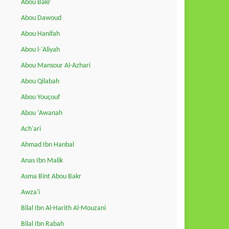
Abou Bakr
Abou Dawoud
Abou Hanifah
Abou l-'Aliyah
Abou Mansour Al-Azhari
Abou Qilabah
Abou Youçouf
Abou ‘Awanah
Ach'ari
Ahmad Ibn Hanbal
Anas Ibn Malik
Asma Bint Abou Bakr
Awza'i
Bilal Ibn Al-Harith Al-Mouzani
Bilal Ibn Rabah