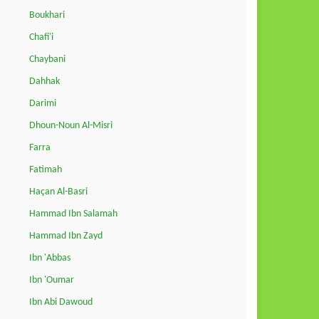
Boukhari
Chafi'i
Chaybani
Dahhak
Darimi
Dhoun-Noun Al-Misri
Farra
Fatimah
Haçan Al-Basri
Hammad Ibn Salamah
Hammad Ibn Zayd
Ibn 'Abbas
Ibn 'Oumar
Ibn Abi Dawoud