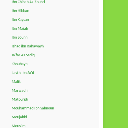
Ibn Chihab Az-Zouhri
Ibn Hibban
Ibn Kaysan
Ibn Majah
Ibn Sounni
Ishaq ibn Rahawayh
Ja'far As-Sadiq
Khoubayb
Layth Ibn Sa'd
Malik
Marwadhi
Matouridi
Mouhammad Ibn Sahnoun
Moujahid
Mouslim