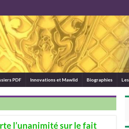
siers PDF
Innovations et Mawlid
Biographies
Les
te l’unanimité sur le fait