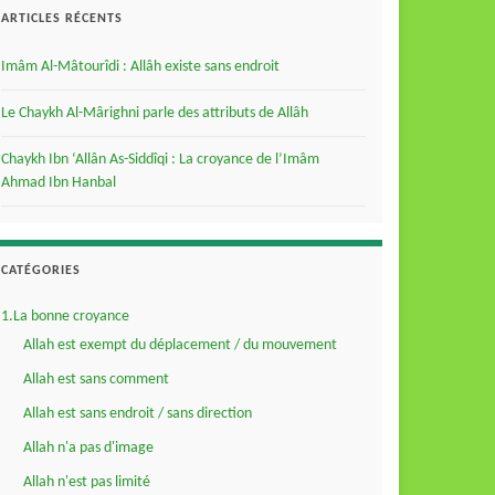
ARTICLES RÉCENTS
Imâm Al-Mâtourîdi : Allâh existe sans endroit
Le Chaykh Al-Mârighni parle des attributs de Allâh
Chaykh Ibn ‘Allân As-Siddîqi : La croyance de l’Imâm
Ahmad Ibn Hanbal
CATÉGORIES
1.La bonne croyance
Allah est exempt du déplacement / du mouvement
Allah est sans comment
Allah est sans endroit / sans direction
Allah n'a pas d'image
Allah n'est pas limité