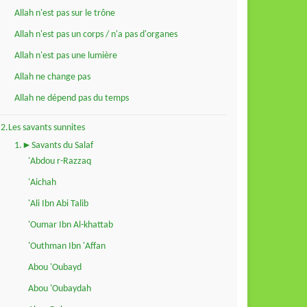
Allah n'est pas sur le trône
Allah n'est pas un corps / n'a pas d'organes
Allah n'est pas une lumière
Allah ne change pas
Allah ne dépend pas du temps
2.Les savants sunnites
1.►Savants du Salaf
'Abdou r-Razzaq
'Aichah
'Ali Ibn Abi Talib
'Oumar Ibn Al-khattab
'Outhman Ibn 'Affan
Abou 'Oubayd
Abou 'Oubaydah