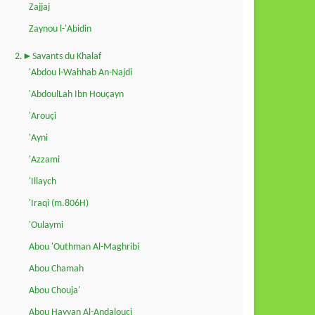
Zajjaj
Zaynou l-'Abidin
2.►Savants du Khalaf
'Abdou l-Wahhab An-Najdi
'AbdoulLah Ibn Houçayn
'Arouçi
'Ayni
'Azzami
'Illaych
'Iraqi (m.806H)
'Oulaymi
Abou 'Outhman Al-Maghribi
Abou Chamah
Abou Chouja'
Abou Hayyan Al-Andalouçi