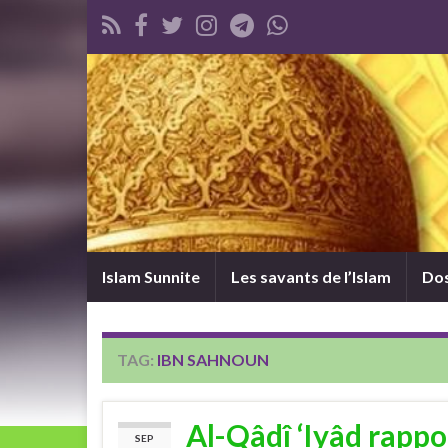
Islam Sunnite
Les savants de l’Islam
Dos
TAG:
IBN SAHNOUN
Al-Qâdî ‘Iyâd rappor
SEP