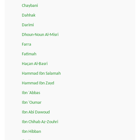
Chaybani
Dahhak
Darimi
Dhoun-Noun Al-Misri
Farra
Fatimah
Haçan Al-Basri
Hammad Ibn Salamah
Hammad Ibn Zayd
Ibn 'Abbas
Ibn 'Oumar
Ibn Abi Dawoud
Ibn Chihab Az-Zouhri
Ibn Hibban