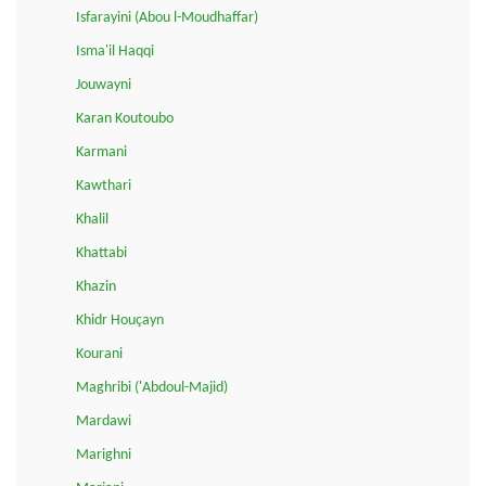
Isfarayini (Abou l-Moudhaffar)
Isma'il Haqqi
Jouwayni
Karan Koutoubo
Karmani
Kawthari
Khalil
Khattabi
Khazin
Khidr Houçayn
Kourani
Maghribi ('Abdoul-Majid)
Mardawi
Marighni