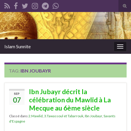
Tog
sear
Search for:
for
Islam Sunnite
Togg
navig
TAG:
IBN JOUBAYR
Ibn Jubayr décrit la
SEP
07
célébration du Mawlid à La
Mecque au 6ème siècle
Classé dans
2.Mawlid
,
3.Tawassoul et Tabarrouk
,
Ibn Joubayr
,
Savants
d'Espagne