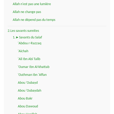
Allah n'est pas une lumière
Allah ne change pas
Allah ne dépend pas du temps
2.Les savants sunnites
1.►Savants du Salaf
'Abdou r-Razzaq
'Aichah
'Ali Ibn Abi Talib
'Oumar Ibn Al-khattab
'Outhman Ibn 'Affan
Abou 'Oubayd
Abou 'Oubaydah
Abou Bakr
Abou Dawoud