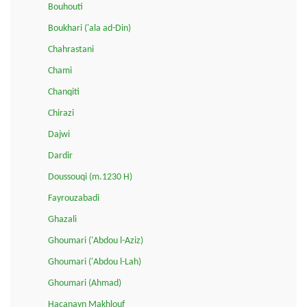
Bouhouti
Boukhari ('ala ad-Din)
Chahrastani
Chami
Chanqiti
Chirazi
Dajwi
Dardir
Doussouqi (m.1230 H)
Fayrouzabadi
Ghazali
Ghoumari ('Abdou l-Aziz)
Ghoumari ('Abdou l-Lah)
Ghoumari (Ahmad)
Haçanayn Makhlouf