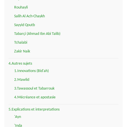
Rouhayli
Salih Al Ach-Chaykh
Sayyid Qoutb
Tabarçi (Ahmad Ibn Abi Talib)
Tchalabi
Zakir Naik
4.Autres sujets
1.Innovations (Bid'ah)
2.Mawlid
3.Tawassoul et Tabarrouk
4.Mécréance et apostasie
5.Explications et interpretations
'Ayn
'Inda