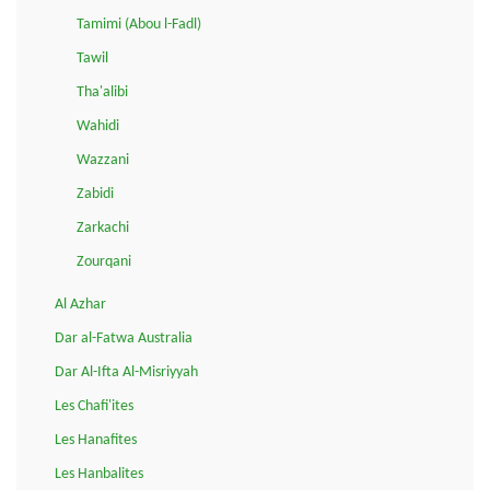
Tamimi (Abou l-Fadl)
Tawil
Tha'alibi
Wahidi
Wazzani
Zabidi
Zarkachi
Zourqani
Al Azhar
Dar al-Fatwa Australia
Dar Al-Ifta Al-Misriyyah
Les Chafi'ites
Les Hanafites
Les Hanbalites