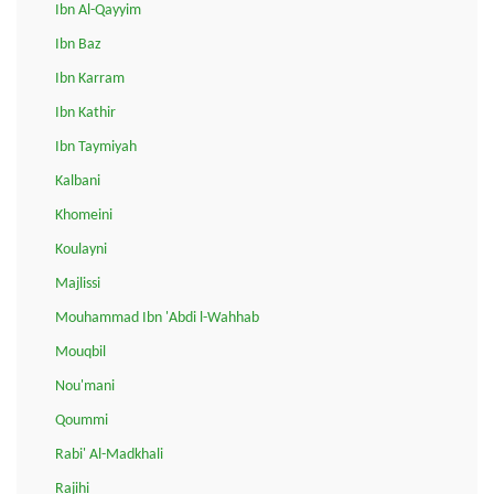
Ibn Al-Qayyim
Ibn Baz
Ibn Karram
Ibn Kathir
Ibn Taymiyah
Kalbani
Khomeini
Koulayni
Majlissi
Mouhammad Ibn 'Abdi l-Wahhab
Mouqbil
Nou'mani
Qoummi
Rabi' Al-Madkhali
Rajihi