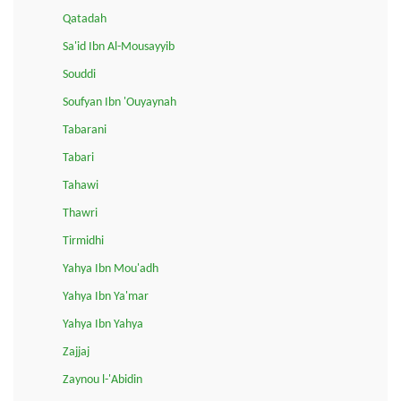
Qatadah
Sa'id Ibn Al-Mousayyib
Souddi
Soufyan Ibn 'Ouyaynah
Tabarani
Tabari
Tahawi
Thawri
Tirmidhi
Yahya Ibn Mou'adh
Yahya Ibn Ya'mar
Yahya Ibn Yahya
Zajjaj
Zaynou l-'Abidin