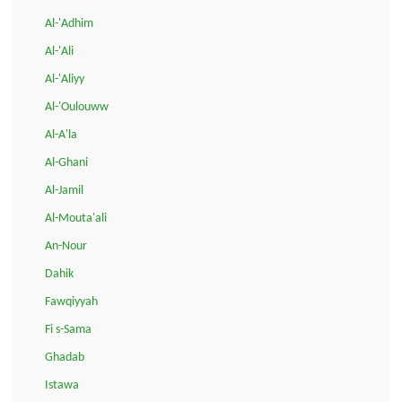
Al-'Adhim
Al-'Ali
Al-'Aliyy
Al-'Oulouww
Al-A'la
Al-Ghani
Al-Jamil
Al-Mouta'ali
An-Nour
Dahik
Fawqiyyah
Fi s-Sama
Ghadab
Istawa