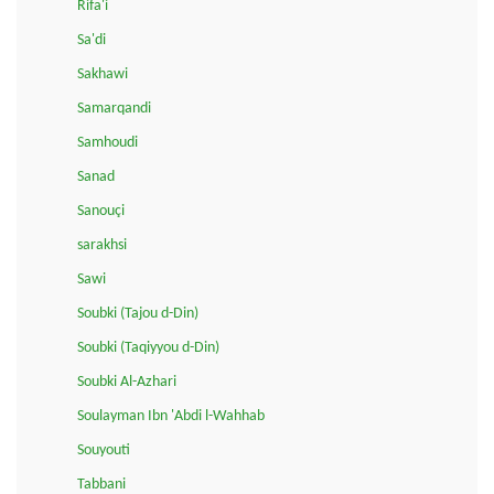
Rifa'i
Sa'di
Sakhawi
Samarqandi
Samhoudi
Sanad
Sanouçi
sarakhsi
Sawi
Soubki (Tajou d-Din)
Soubki (Taqiyyou d-Din)
Soubki Al-Azhari
Soulayman Ibn 'Abdi l-Wahhab
Souyouti
Tabbani