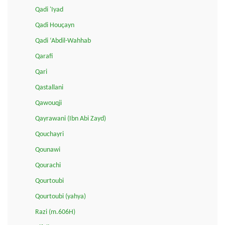
Qadi 'Iyad
Qadi Houçayn
Qadi ‘Abdil-Wahhab
Qarafi
Qari
Qastallani
Qawouqji
Qayrawani (Ibn Abi Zayd)
Qouchayri
Qounawi
Qourachi
Qourtoubi
Qourtoubi (yahya)
Razi (m.606H)