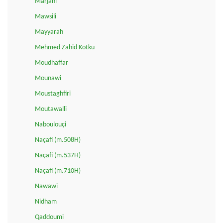
Marjani
Mawsili
Mayyarah
Mehmed Zahid Kotku
Moudhaffar
Mounawi
Moustaghfiri
Moutawalli
Naboulouçi
Naçafi (m.508H)
Naçafi (m.537H)
Naçafi (m.710H)
Nawawi
Nidham
Qaddoumi