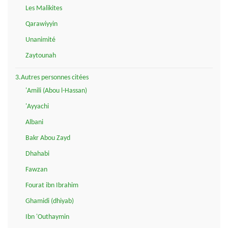
Les Malikites
Qarawiyyin
Unanimité
Zaytounah
3.Autres personnes citées
'Amili (Abou l-Hassan)
'Ayyachi
Albani
Bakr Abou Zayd
Dhahabi
Fawzan
Fourat ibn Ibrahim
Ghamidi (dhiyab)
Ibn 'Outhaymin