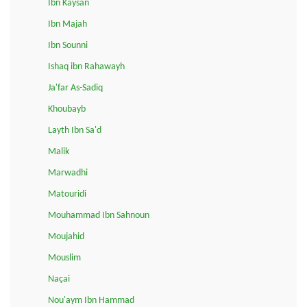
Ibn Kaysan
Ibn Majah
Ibn Sounni
Ishaq ibn Rahawayh
Ja'far As-Sadiq
Khoubayb
Layth Ibn Sa'd
Malik
Marwadhi
Matouridi
Mouhammad Ibn Sahnoun
Moujahid
Mouslim
Naçai
Nou'aym Ibn Hammad