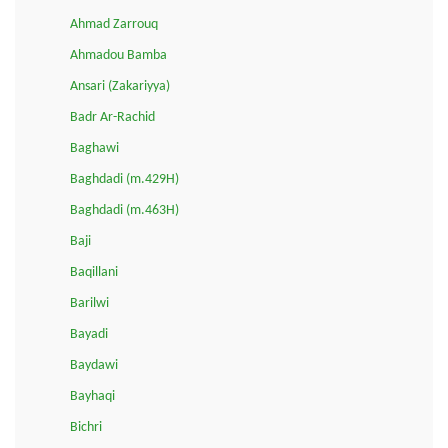
Ahmad Zarrouq
Ahmadou Bamba
Ansari (Zakariyya)
Badr Ar-Rachid
Baghawi
Baghdadi (m.429H)
Baghdadi (m.463H)
Baji
Baqillani
Barilwi
Bayadi
Baydawi
Bayhaqi
Bichri