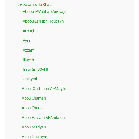
2.►Savants du Khalaf
'Abdou l-Wahhab An-Najdi
'AbdoulLah Ibn Houçayn
'Arouçi
'Ayni
'Azzami
'Illaych
'Iraqi (m.806H)
'Oulaymi
Abou 'Outhman Al-Maghribi
Abou Chamah
Abou Chouja'
Abou Hayyan Al-Andalouçi
Abou Madyan
Abou Nou'aym