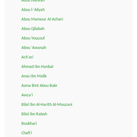
Abou Hanifah
Abou l-'Aliyah
Abou Mansour Al-Azhari
Abou Qilabah
Abou Youçouf
Abou ‘Awanah
Ach'ari
Ahmad Ibn Hanbal
Anas Ibn Malik
Asma Bint Abou Bakr
Awza'i
Bilal Ibn Al-Harith Al-Mouzani
Bilal Ibn Rabah
Boukhari
Chafi'i