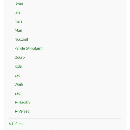
Ityan
ja-a
ma'a
Maji
Nouzoul
Parole (Al-kalam)
Qourb
Rida
Saq
Wajh
Yad
►Hadith
►Verset
6.thèmes