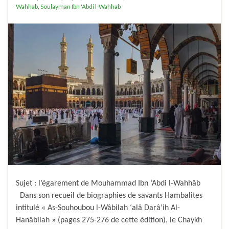
Wahhab
,
Soulayman Ibn 'Abdi l-Wahhab
Sujet : l’égarement de Mouhammad Ibn ‘Abdi l-Wahhâb
Dans son recueil de biographies de savants Hambalites
intitulé « As-Souhoubou l-Wâbilah ‘alâ Darâ’ih Al-
Hanâbilah » (pages 275-276 de cette édition), le Chaykh