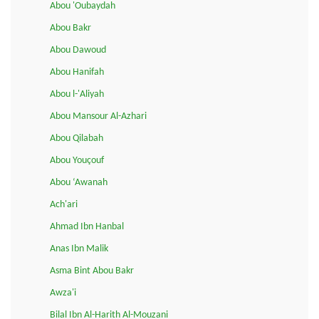
Abou 'Oubaydah
Abou Bakr
Abou Dawoud
Abou Hanifah
Abou l-'Aliyah
Abou Mansour Al-Azhari
Abou Qilabah
Abou Youçouf
Abou ‘Awanah
Ach'ari
Ahmad Ibn Hanbal
Anas Ibn Malik
Asma Bint Abou Bakr
Awza'i
Bilal Ibn Al-Harith Al-Mouzani