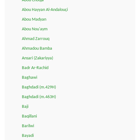
Abou Chouja'
Abou Hayyan Al-Andalouçi
Abou Madyan
Abou Nou'aym
Ahmad Zarrouq
Ahmadou Bamba
Ansari (Zakariyya)
Badr Ar-Rachid
Baghawi
Baghdadi (m.429H)
Baghdadi (m.463H)
Baji
Baqillani
Barilwi
Bayadi