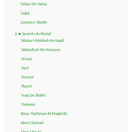
Yahya Ibn Yahya
Zajjaj
Zaynou l-'Abidin
2.►Savants du Khalaf
'Abdou l-Wahhab An-Najdi
'AbdoulLah Ibn Houçayn
'Arouçi
'Ayni
'Azzami
'Illaych
'Iraqi (m.806H)
'Oulaymi
Abou 'Outhman Al-Maghribi
Abou Chamah