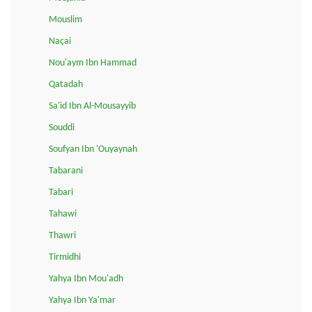
Mouslim
Naçai
Nou'aym Ibn Hammad
Qatadah
Sa'id Ibn Al-Mousayyib
Souddi
Soufyan Ibn 'Ouyaynah
Tabarani
Tabari
Tahawi
Thawri
Tirmidhi
Yahya Ibn Mou'adh
Yahya Ibn Ya'mar