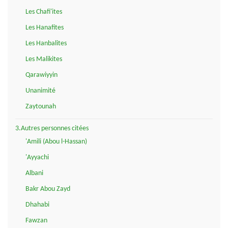
Les Chafi'ites
Les Hanafites
Les Hanbalites
Les Malikites
Qarawiyyin
Unanimité
Zaytounah
3.Autres personnes citées
'Amili (Abou l-Hassan)
'Ayyachi
Albani
Bakr Abou Zayd
Dhahabi
Fawzan