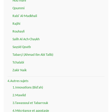
Nou'mani
Qoummi
Rabi' Al-Madkhali
Rajihi
Rouhayli
Salih Al Ach-Chaykh
Sayyid Qoutb
Tabarçi (Ahmad Ibn Abi Talib)
Tchalabi
Zakir Naik
4.Autres sujets
1.Innovations (Bid'ah)
2.Mawlid
3.Tawassoul et Tabarrouk
4.Mécréance et apostasie