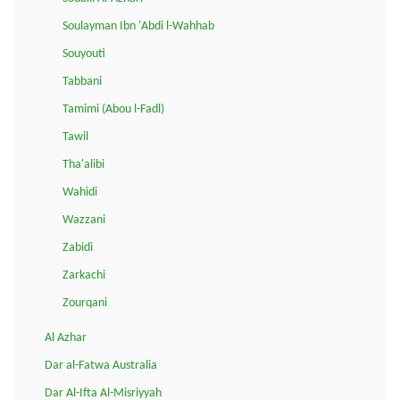
Soulayman Ibn 'Abdi l-Wahhab
Souyouti
Tabbani
Tamimi (Abou l-Fadl)
Tawil
Tha'alibi
Wahidi
Wazzani
Zabidi
Zarkachi
Zourqani
Al Azhar
Dar al-Fatwa Australia
Dar Al-Ifta Al-Misriyyah