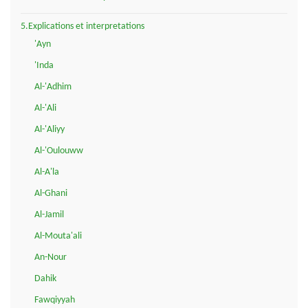
5.Explications et interpretations
'Ayn
'Inda
Al-'Adhim
Al-'Ali
Al-'Aliyy
Al-'Oulouww
Al-A'la
Al-Ghani
Al-Jamil
Al-Mouta'ali
An-Nour
Dahik
Fawqiyyah