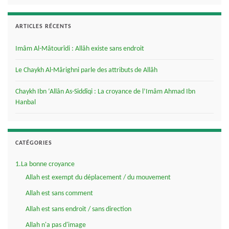
ARTICLES RÉCENTS
Imâm Al-Mâtourîdi : Allâh existe sans endroit
Le Chaykh Al-Mârighni parle des attributs de Allâh
Chaykh Ibn ‘Allân As-Siddîqi : La croyance de l’Imâm Ahmad Ibn
Hanbal
CATÉGORIES
1.La bonne croyance
Allah est exempt du déplacement / du mouvement
Allah est sans comment
Allah est sans endroit / sans direction
Allah n'a pas d'image