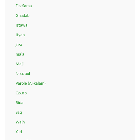
Fi s-Sama
Ghadab
Istawa
Ityan
ja-a
ma'a
Maji
Nouzoul
Parole (Al-kalam)
Qourb
Rida
Saq
Wajh
Yad