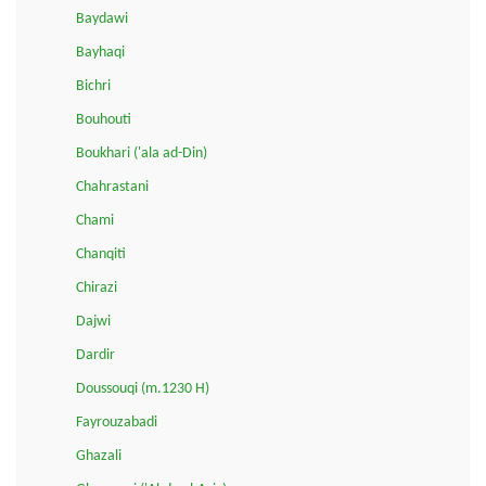
Baydawi
Bayhaqi
Bichri
Bouhouti
Boukhari ('ala ad-Din)
Chahrastani
Chami
Chanqiti
Chirazi
Dajwi
Dardir
Doussouqi (m.1230 H)
Fayrouzabadi
Ghazali