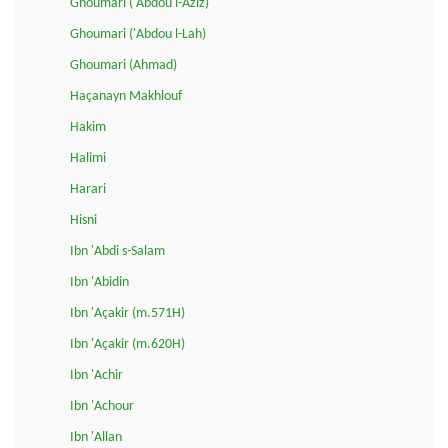
Ghoumari ('Abdou l-Aziz)
Ghoumari ('Abdou l-Lah)
Ghoumari (Ahmad)
Haçanayn Makhlouf
Hakim
Halimi
Harari
Hisni
Ibn 'Abdi s-Salam
Ibn 'Abidin
Ibn 'Açakir (m.571H)
Ibn 'Açakir (m.620H)
Ibn 'Achir
Ibn 'Achour
Ibn 'Allan