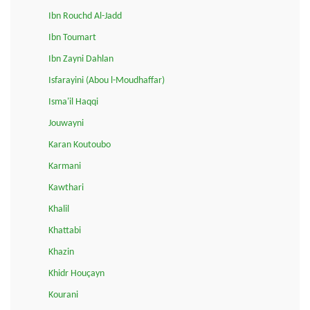
Ibn Rouchd Al-Jadd
Ibn Toumart
Ibn Zayni Dahlan
Isfarayini (Abou l-Moudhaffar)
Isma'il Haqqi
Jouwayni
Karan Koutoubo
Karmani
Kawthari
Khalil
Khattabi
Khazin
Khidr Houçayn
Kourani