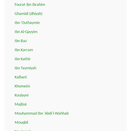
Fourat ibn Ibrahim
Ghamidi (dhiyab)
Ibn 'Outhaymin
Ibn Al-Qayyim
Ibn Baz
Ibn Karram
Ibn Kathir
Ibn Taymiyah
Kalbani
Khomeini
Koulayni
Majlissi
Mouhammad Ibn 'Abdi l-Wahhab
Mouqbil