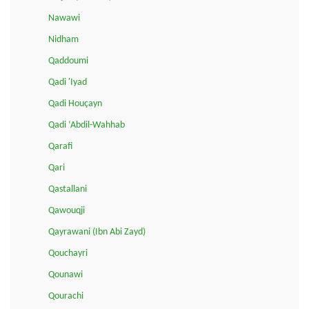
Nawawi
Nidham
Qaddoumi
Qadi 'Iyad
Qadi Houçayn
Qadi ‘Abdil-Wahhab
Qarafi
Qari
Qastallani
Qawouqji
Qayrawani (Ibn Abi Zayd)
Qouchayri
Qounawi
Qourachi