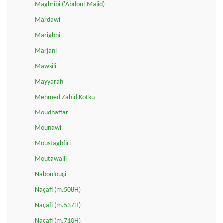
Maghribi ('Abdoul-Majid)
Mardawi
Marighni
Marjani
Mawsili
Mayyarah
Mehmed Zahid Kotku
Moudhaffar
Mounawi
Moustaghfiri
Moutawalli
Naboulouçi
Naçafi (m.508H)
Naçafi (m.537H)
Naçafi (m.710H)