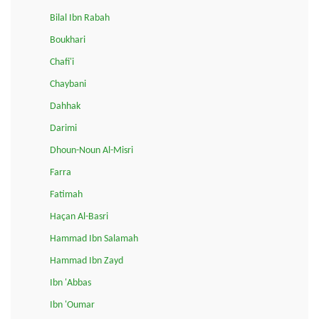
Bilal Ibn Rabah
Boukhari
Chafi'i
Chaybani
Dahhak
Darimi
Dhoun-Noun Al-Misri
Farra
Fatimah
Haçan Al-Basri
Hammad Ibn Salamah
Hammad Ibn Zayd
Ibn 'Abbas
Ibn 'Oumar