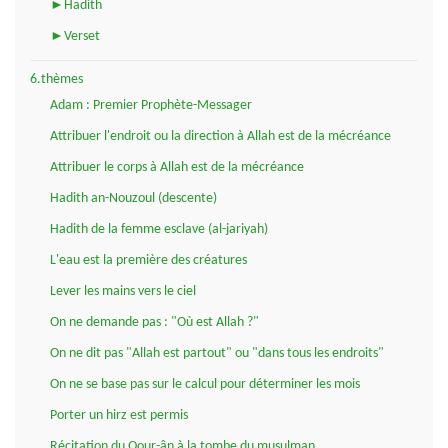
►Hadith
►Verset
6.thèmes
Adam : Premier Prophète-Messager
Attribuer l'endroit ou la direction à Allah est de la mécréance
Attribuer le corps à Allah est de la mécréance
Hadith an-Nouzoul (descente)
Hadith de la femme esclave (al-jariyah)
L'eau est la première des créatures
Lever les mains vers le ciel
On ne demande pas : "Où est Allah ?"
On ne dit pas "Allah est partout" ou "dans tous les endroits"
On ne se base pas sur le calcul pour déterminer les mois
Porter un hirz est permis
Récitation du Qour-ân à la tombe du musulman