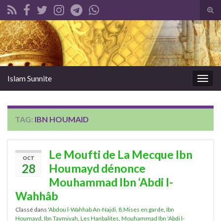
Tog
sear
Search for:
for
Islam Sunnite
Togg
navig
TAG:
IBN HOUMAID
Le Moufti de La Mecque Ibn
OCT
28
Houmayd dénonce
Mouhammad Ibn ‘Abdi l-
Wahhâb
Classé dans
'Abdou l-Wahhab An-Najdi
,
8.Mises en garde
,
Ibn
Houmayd
,
Ibn Taymiyah
,
Les Hanbalites
,
Mouhammad Ibn 'Abdi l-