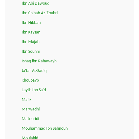
Ibn Abi Dawoud
Ibn Chihab Az-Zouhri
Ibn Hibban
Ibn Kaysan
Ibn Majah
Ibn Sounni
Ishaq ibn Rahawayh
Ja'far As-Sadiq
Khoubayb
Layth Ibn Sa'd
Malik
Marwadhi
Matouridi
Mouhammad Ibn Sahnoun
Moujahid