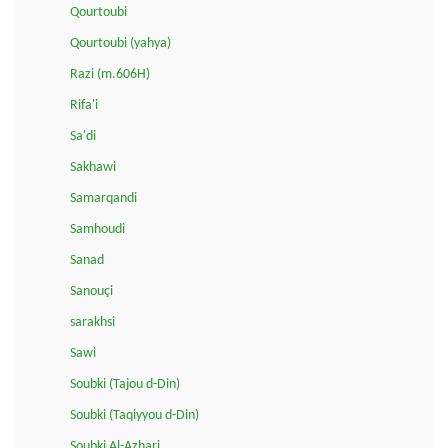
Qourtoubi
Qourtoubi (yahya)
Razi (m.606H)
Rifa'i
Sa'di
Sakhawi
Samarqandi
Samhoudi
Sanad
Sanouçi
sarakhsi
Sawi
Soubki (Tajou d-Din)
Soubki (Taqiyyou d-Din)
Soubki Al-Azhari