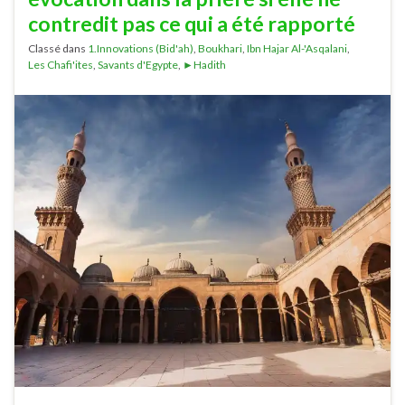
contredit pas ce qui a été rapporté
Classé dans
1.Innovations (Bid'ah)
,
Boukhari
,
Ibn Hajar Al-'Asqalani
,
Les Chafi'ites
,
Savants d'Egypte
,
►Hadith