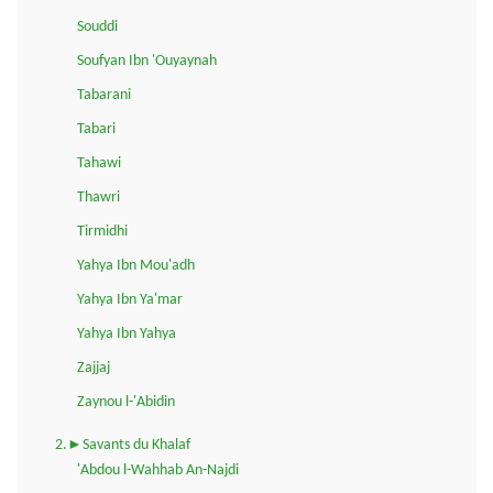
Souddi
Soufyan Ibn 'Ouyaynah
Tabarani
Tabari
Tahawi
Thawri
Tirmidhi
Yahya Ibn Mou'adh
Yahya Ibn Ya'mar
Yahya Ibn Yahya
Zajjaj
Zaynou l-'Abidin
2.►Savants du Khalaf
'Abdou l-Wahhab An-Najdi