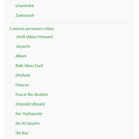
Unanimité
Zaytounah
3.Autres personnes citées
'Amili (Abou l-Hassan)
'Ayyachi
Albani
Bakr Abou Zayd
Dhahabi
Fawzan
Fourat ibn Ibrahim
Ghamidi (dhiyab)
Ibn 'Outhaymin
Ibn Al-Qayyim
Ibn Baz