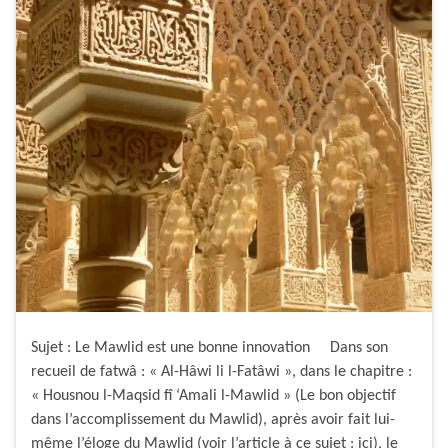
Sujet : Le Mawlid est une bonne innovation Dans son
recueil de fatwâ : « Al-Hâwi li l-Fatâwi », dans le chapitre :
« Housnou l-Maqsid fî ‘Amali l-Mawlid » (Le bon objectif
dans l’accomplissement du Mawlid), après avoir fait lui-
même l’éloge du Mawlid (voir l’article à ce sujet : ici), le