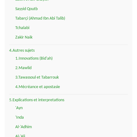
Sayyid Qoutb
Tabarçi (Ahmad Ibn Abi Talib)
Tchalabi
Zakir Naik
4.Autres sujets
1.Innovations (Bid'ah)
2.Mawlid
3.Tawassoul et Tabarrouk
4.Mécréance et apostasie
5.Explications et interpretations
'Ayn
'Inda
Al-'Adhim
Al-'Ali