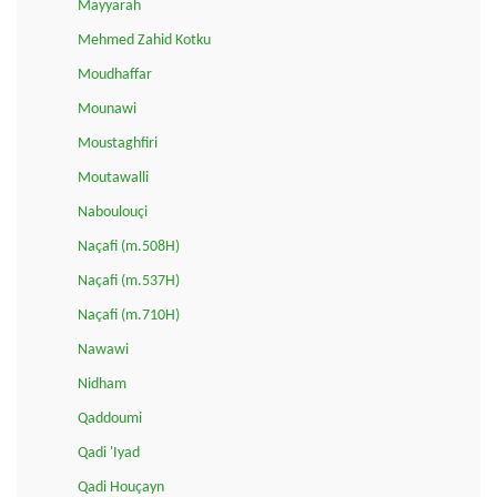
Mayyarah
Mehmed Zahid Kotku
Moudhaffar
Mounawi
Moustaghfiri
Moutawalli
Naboulouçi
Naçafi (m.508H)
Naçafi (m.537H)
Naçafi (m.710H)
Nawawi
Nidham
Qaddoumi
Qadi 'Iyad
Qadi Houçayn