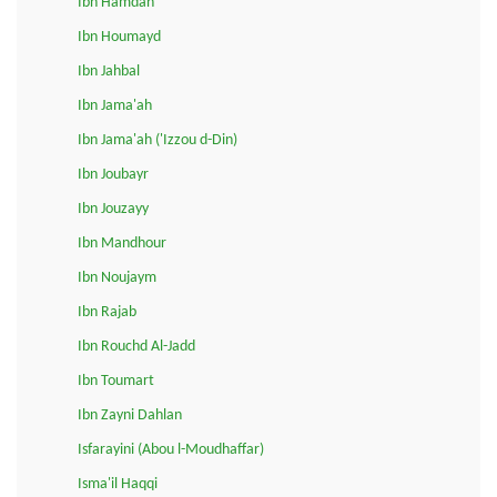
Ibn Hamdan
Ibn Houmayd
Ibn Jahbal
Ibn Jama'ah
Ibn Jama'ah ('Izzou d-Din)
Ibn Joubayr
Ibn Jouzayy
Ibn Mandhour
Ibn Noujaym
Ibn Rajab
Ibn Rouchd Al-Jadd
Ibn Toumart
Ibn Zayni Dahlan
Isfarayini (Abou l-Moudhaffar)
Isma'il Haqqi