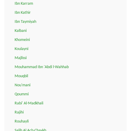
Ibn Karram
Ibn Kathir
Ibn Taymiyah
Kalbani
Khomeini
Koulayni
Majlissi
Mouhammad Ibn 'Abdi l-Wahhab
Mouqbil
Nou'mani
Qoummi
Rabi' Al-Madkhali
Rajihi
Rouhayli
Salih Al Ach-Chaykh