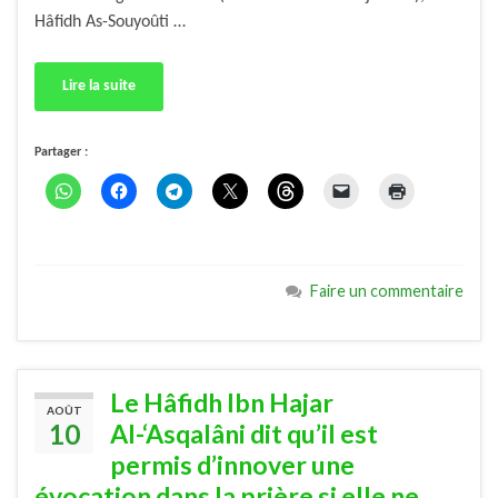
Hâfidh As-Souyoûti …
Lire la suite
Partager :
Faire un commentaire
Le Hâfidh Ibn Hajar
AOÛT
10
Al-‘Asqalâni dit qu’il est
permis d’innover une
évocation dans la prière si elle ne