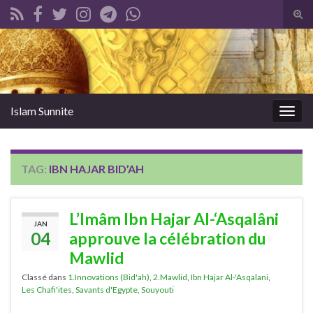
Tog
sear
Search for:
for
Islam Sunnite
Togg
navig
TAG:
IBN HAJAR BID’AH
L’Imâm Ibn Hajar Al-‘Asqalâni
JAN
04
approuve la célébration du
Mawlid
Classé dans
1.Innovations (Bid'ah)
,
2.Mawlid
,
Ibn Hajar Al-'Asqalani
,
Les Chafi'ites
,
Savants d'Egypte
,
Souyouti