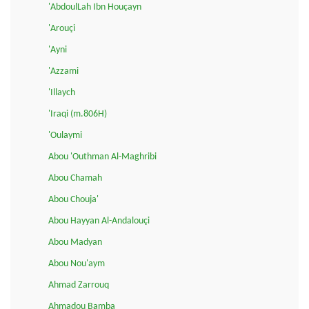
'AbdoulLah Ibn Houçayn
'Arouçi
'Ayni
'Azzami
'Illaych
'Iraqi (m.806H)
'Oulaymi
Abou 'Outhman Al-Maghribi
Abou Chamah
Abou Chouja'
Abou Hayyan Al-Andalouçi
Abou Madyan
Abou Nou'aym
Ahmad Zarrouq
Ahmadou Bamba