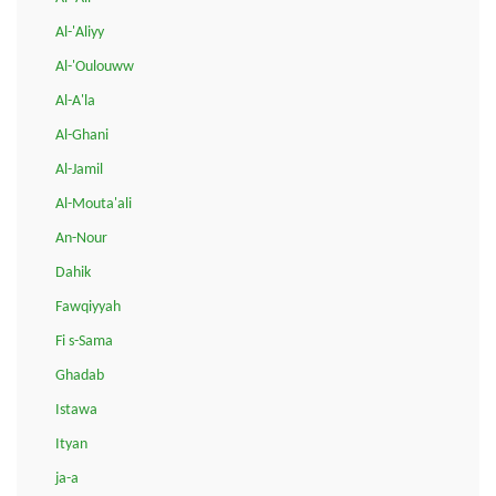
Al-'Aliyy
Al-'Oulouww
Al-A'la
Al-Ghani
Al-Jamil
Al-Mouta'ali
An-Nour
Dahik
Fawqiyyah
Fi s-Sama
Ghadab
Istawa
Ityan
ja-a