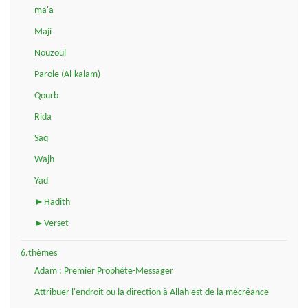
ma'a
Maji
Nouzoul
Parole (Al-kalam)
Qourb
Rida
Saq
Wajh
Yad
►Hadith
►Verset
6.thèmes
Adam : Premier Prophète-Messager
Attribuer l'endroit ou la direction à Allah est de la mécréance