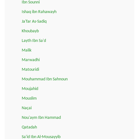
Ibn Sounni
Ishaq ibn Rahawayh
Ja'far As-Sadiq
Khoubayb
Layth Ibn Sa'd
Malik
Marwadhi
Matouridi
Mouhammad Ibn Sahnoun
Moujahid
Mouslim
Naçai
Nou'aym Ibn Hammad
Qatadah
Sa'id Ibn Al-Mousayyib