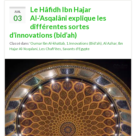
Le Hâfidh Ibn Hajar
JUIL
03
Al-‘Asqalâni explique les
différentes sortes
d’innovations (bid’ah)
Classé dans
'Oumar Ibn Al-khattab
,
1.Innovations (Bid'ah)
,
Al Azhar
,
Ibn
Hajar Al-'Asqalani
,
Les Chafi'ites
,
Savants d'Egypte