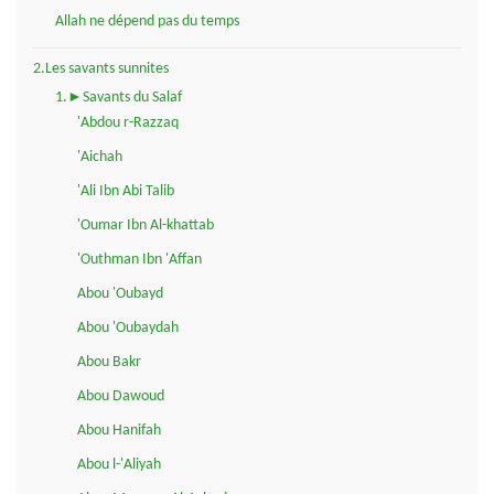
Allah ne dépend pas du temps
2.Les savants sunnites
1.►Savants du Salaf
'Abdou r-Razzaq
'Aichah
'Ali Ibn Abi Talib
'Oumar Ibn Al-khattab
'Outhman Ibn 'Affan
Abou 'Oubayd
Abou 'Oubaydah
Abou Bakr
Abou Dawoud
Abou Hanifah
Abou l-'Aliyah