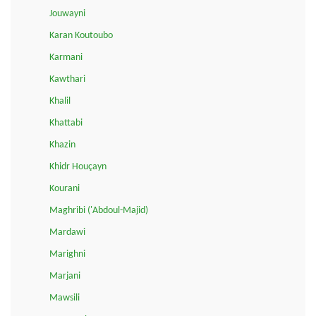
Jouwayni
Karan Koutoubo
Karmani
Kawthari
Khalil
Khattabi
Khazin
Khidr Houçayn
Kourani
Maghribi ('Abdoul-Majid)
Mardawi
Marighni
Marjani
Mawsili