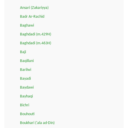
Ansari (Zakariyya)
Badr Ar-Rachid
Baghawi
Baghdadi (m.429H)
Baghdadi (m.463H)
Baji
Baqillani
Barilwi
Bayadi
Baydawi
Bayhaqi
Bichri
Bouhouti
Boukhari ('ala ad-Din)