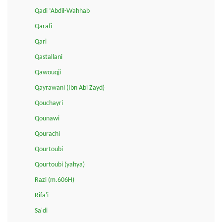
Qadi ‘Abdil-Wahhab
Qarafi
Qari
Qastallani
Qawouqji
Qayrawani (Ibn Abi Zayd)
Qouchayri
Qounawi
Qourachi
Qourtoubi
Qourtoubi (yahya)
Razi (m.606H)
Rifa'i
Sa'di