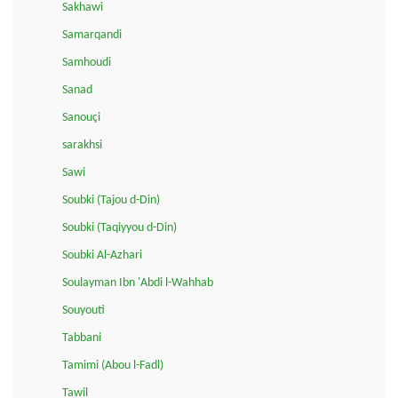
Sakhawi
Samarqandi
Samhoudi
Sanad
Sanouçi
sarakhsi
Sawi
Soubki (Tajou d-Din)
Soubki (Taqiyyou d-Din)
Soubki Al-Azhari
Soulayman Ibn 'Abdi l-Wahhab
Souyouti
Tabbani
Tamimi (Abou l-Fadl)
Tawil