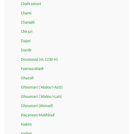
Chahrastani
Chami
Chanqiti
Chirazi
Dajwi
Dardir
Doussouqi (m.1230 H)
Fayrouzabadi
Ghazali
Ghoumari ('Abdou l-Aziz)
Ghoumari ('Abdou l-Lah)
Ghoumari (Ahmad)
Haçanayn Makhlouf
Hakim
Halimi