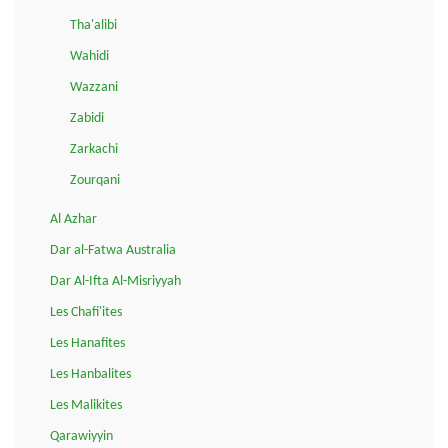
Tha'alibi
Wahidi
Wazzani
Zabidi
Zarkachi
Zourqani
Al Azhar
Dar al-Fatwa Australia
Dar Al-Ifta Al-Misriyyah
Les Chafi'ites
Les Hanafites
Les Hanbalites
Les Malikites
Qarawiyyin