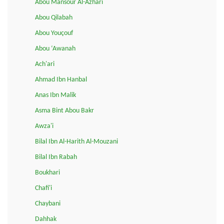
Abou Mansour Al-Azhari
Abou Qilabah
Abou Youçouf
Abou ‘Awanah
Ach'ari
Ahmad Ibn Hanbal
Anas Ibn Malik
Asma Bint Abou Bakr
Awza'i
Bilal Ibn Al-Harith Al-Mouzani
Bilal Ibn Rabah
Boukhari
Chafi'i
Chaybani
Dahhak