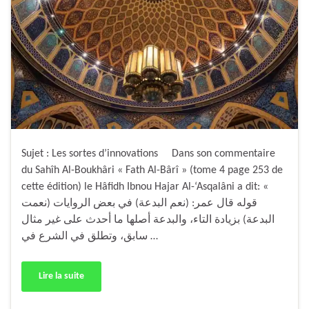
Sujet : Les sortes d’innovations Dans son commentaire
du Sahîh Al-Boukhâri « Fath Al-Bârî » (tome 4 page 253 de
cette édition) le Hâfidh Ibnou Hajar Al-‘Asqalâni a dit: «
قوله قال عمر: (نعم البدعة) في بعض الروايات (نعمت
البدعة) بزيادة التاء، والبدعة أصلها ما أحدث على غير مثال
سابق، وتطلق في الشرع في …
Lire la suite