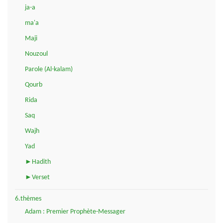
ja-a
ma'a
Maji
Nouzoul
Parole (Al-kalam)
Qourb
Rida
Saq
Wajh
Yad
►Hadith
►Verset
6.thèmes
Adam : Premier Prophète-Messager