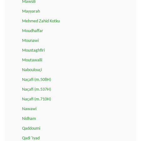
Mawsili
Mayyarah
Mehmed Zahid Kotku
Moudhaffar
Mounawi
Moustaghfiri
Moutawalli
Naboulouçi
Naçafi (m.508H)
Naçafi (m.537H)
Naçafi (m.710H)
Nawawi
Nidham
Qaddoumi
Qadi 'Iyad