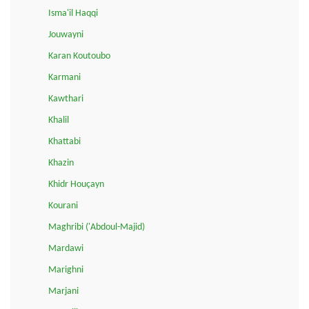
Isma'il Haqqi
Jouwayni
Karan Koutoubo
Karmani
Kawthari
Khalil
Khattabi
Khazin
Khidr Houçayn
Kourani
Maghribi ('Abdoul-Majid)
Mardawi
Marighni
Marjani