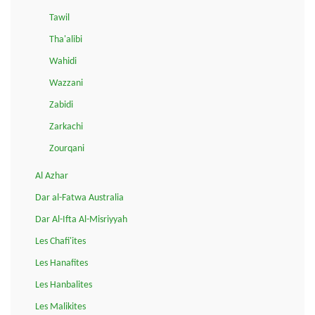
Tawil
Tha'alibi
Wahidi
Wazzani
Zabidi
Zarkachi
Zourqani
Al Azhar
Dar al-Fatwa Australia
Dar Al-Ifta Al-Misriyyah
Les Chafi'ites
Les Hanafites
Les Hanbalites
Les Malikites