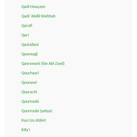
Qadi Houçayn
Qadi ‘Abdil-Wahhab
Qarafi
Qari
Qastallani
Qawouqji
Qayrawani (Ibn Abi Zayd)
Qouchayri
Qounawi
Qourachi
Qourtoubi
Qourtoubi (yahya)
Razi (m.606H)
Rifa'i