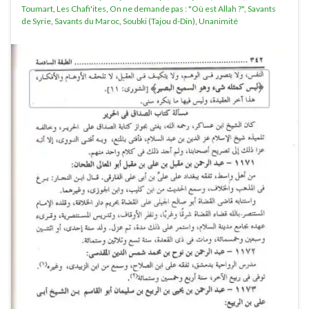
Toumart
,
Les Chafi'ites
,
On ne demande pas : "Où est Allah ?"
,
Savants
de Syrie
,
Savants du Maroc
,
Soubki (Tajou d-Din)
,
Unanimité