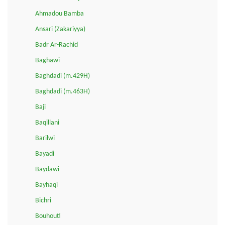
Ahmadou Bamba
Ansari (Zakariyya)
Badr Ar-Rachid
Baghawi
Baghdadi (m.429H)
Baghdadi (m.463H)
Baji
Baqillani
Barilwi
Bayadi
Baydawi
Bayhaqi
Bichri
Bouhouti