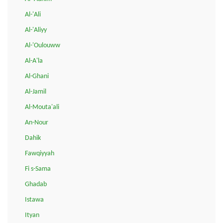
Al-'Ali
Al-'Aliyy
Al-'Oulouww
Al-A'la
Al-Ghani
Al-Jamil
Al-Mouta'ali
An-Nour
Dahik
Fawqiyyah
Fi s-Sama
Ghadab
Istawa
Ityan