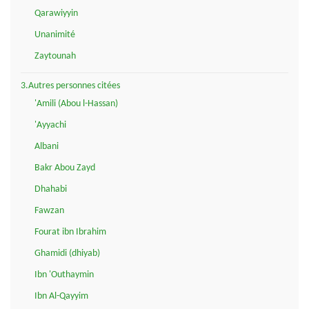
Qarawiyyin
Unanimité
Zaytounah
3.Autres personnes citées
'Amili (Abou l-Hassan)
'Ayyachi
Albani
Bakr Abou Zayd
Dhahabi
Fawzan
Fourat ibn Ibrahim
Ghamidi (dhiyab)
Ibn 'Outhaymin
Ibn Al-Qayyim