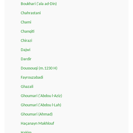
Boukhari ('ala ad-Din)
Chahrastani
Chami
Chanqiti
Chirazi
Dajwi
Dardir
Doussouqi (m.1230 H)
Fayrouzabadi
Ghazali
Ghoumari ('Abdou l-Aziz)
Ghoumari ('Abdou l-Lah)
Ghoumari (Ahmad)
Haçanayn Makhlouf
Hakim