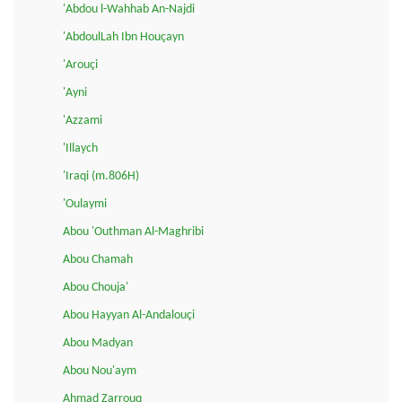
'Abdou l-Wahhab An-Najdi
'AbdoulLah Ibn Houçayn
'Arouçi
'Ayni
'Azzami
'Illaych
'Iraqi (m.806H)
'Oulaymi
Abou 'Outhman Al-Maghribi
Abou Chamah
Abou Chouja'
Abou Hayyan Al-Andalouçi
Abou Madyan
Abou Nou'aym
Ahmad Zarrouq