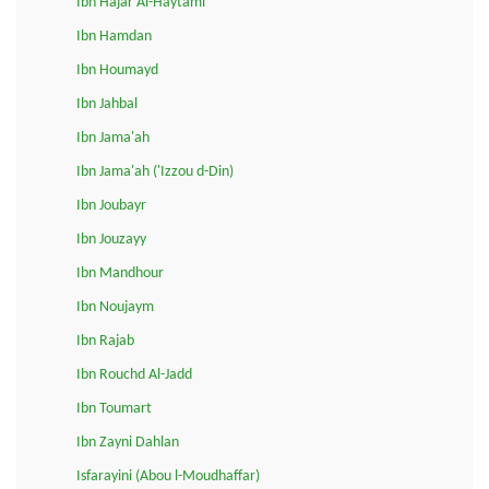
Ibn Hajar Al-Haytami
Ibn Hamdan
Ibn Houmayd
Ibn Jahbal
Ibn Jama'ah
Ibn Jama'ah ('Izzou d-Din)
Ibn Joubayr
Ibn Jouzayy
Ibn Mandhour
Ibn Noujaym
Ibn Rajab
Ibn Rouchd Al-Jadd
Ibn Toumart
Ibn Zayni Dahlan
Isfarayini (Abou l-Moudhaffar)