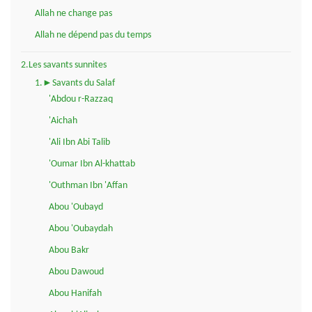
Allah ne change pas
Allah ne dépend pas du temps
2.Les savants sunnites
1.►Savants du Salaf
'Abdou r-Razzaq
'Aichah
'Ali Ibn Abi Talib
'Oumar Ibn Al-khattab
'Outhman Ibn 'Affan
Abou 'Oubayd
Abou 'Oubaydah
Abou Bakr
Abou Dawoud
Abou Hanifah