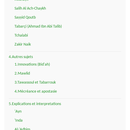
Salih Al Ach-Chaykh
Sayyid Qoutb
Tabarçi (Ahmad Ibn Abi Talib)
Tchalabi
Zakir Naik
4.Autres sujets
1.Innovations (Bid'ah)
2.Mawlid
3.Tawassoul et Tabarrouk
4.Mécréance et apostasie
5.Explications et interpretations
'Ayn
'Inda
Al-'Adhim