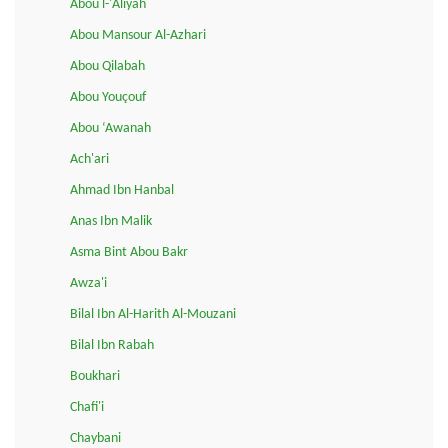
Abou l-'Aliyah
Abou Mansour Al-Azhari
Abou Qilabah
Abou Youçouf
Abou ‘Awanah
Ach'ari
Ahmad Ibn Hanbal
Anas Ibn Malik
Asma Bint Abou Bakr
Awza'i
Bilal Ibn Al-Harith Al-Mouzani
Bilal Ibn Rabah
Boukhari
Chafi'i
Chaybani