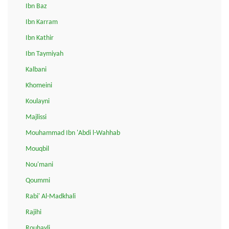
Ibn Baz
Ibn Karram
Ibn Kathir
Ibn Taymiyah
Kalbani
Khomeini
Koulayni
Majlissi
Mouhammad Ibn 'Abdi l-Wahhab
Mouqbil
Nou'mani
Qoummi
Rabi' Al-Madkhali
Rajihi
Rouhayli