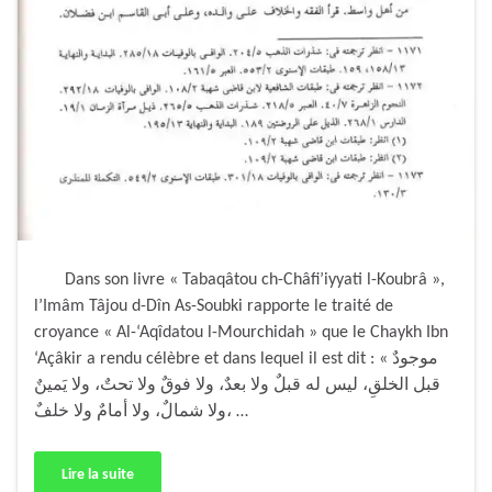
Dans son livre « Tabaqâtou ch-Châfi’iyyati l-Koubrâ »,
l’Imâm Tâjou d-Dîn As-Soubki rapporte le traité de
croyance « Al-‘Aqîdatou l-Mourchidah » que le Chaykh Ibn
‘Açâkir a rendu célèbre et dans lequel il est dit : « موجودٌ
قبل الخلقِ، ليس له قبلٌ ولا بعدٌ، ولا فوقٌ ولا تحتٌ، ولا يَمينٌ
ولا شمالٌ، ولا أمامٌ ولا خلفٌ، …
Lire la suite