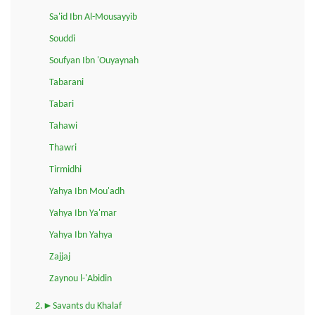
Sa'id Ibn Al-Mousayyib
Souddi
Soufyan Ibn 'Ouyaynah
Tabarani
Tabari
Tahawi
Thawri
Tirmidhi
Yahya Ibn Mou'adh
Yahya Ibn Ya'mar
Yahya Ibn Yahya
Zajjaj
Zaynou l-'Abidin
2.►Savants du Khalaf