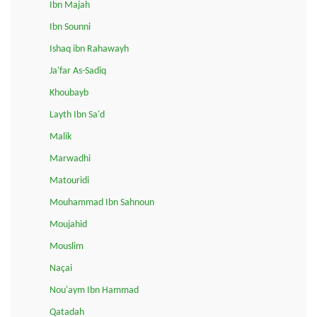
Ibn Majah
Ibn Sounni
Ishaq ibn Rahawayh
Ja'far As-Sadiq
Khoubayb
Layth Ibn Sa'd
Malik
Marwadhi
Matouridi
Mouhammad Ibn Sahnoun
Moujahid
Mouslim
Naçai
Nou'aym Ibn Hammad
Qatadah