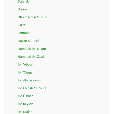
Dahhak
Darimi
Dhoun-Noun Al-Misri
Farra
Fatimah
Haçan Al-Basri
Hammad Ibn Salamah
Hammad Ibn Zayd
Ibn 'Abbas
Ibn 'Oumar
Ibn Abi Dawoud
Ibn Chihab Az-Zouhri
Ibn Hibban
Ibn Kaysan
Ibn Majah