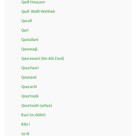
Qadi Houçayn
Qadi ‘Abdil-Wahhab
Qarafi
Qari
Qastallani
Qawouqji
Qayrawani (Ibn Abi Zayd)
Qouchayri
Qounawi
Qourachi
Qourtoubi
Qourtoubi (yahya)
Razi (m.606H)
Rifa'i
Sa'di