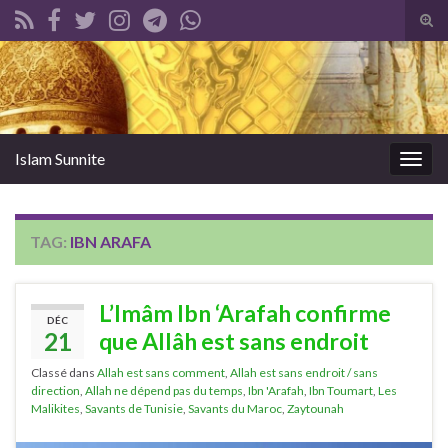
Tog
sear
Search for:
for
Islam Sunnite
Togg
navig
TAG:
IBN ARAFA
L’Imâm Ibn ‘Arafah confirme
DÉC
21
que Allâh est sans endroit
Classé dans
Allah est sans comment
,
Allah est sans endroit / sans
direction
,
Allah ne dépend pas du temps
,
Ibn 'Arafah
,
Ibn Toumart
,
Les
Malikites
,
Savants de Tunisie
,
Savants du Maroc
,
Zaytounah