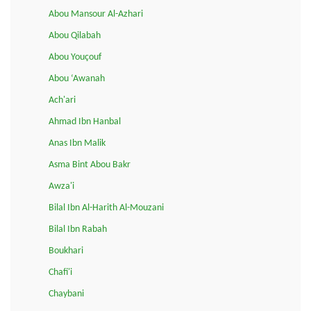
Abou Mansour Al-Azhari
Abou Qilabah
Abou Youçouf
Abou ‘Awanah
Ach'ari
Ahmad Ibn Hanbal
Anas Ibn Malik
Asma Bint Abou Bakr
Awza'i
Bilal Ibn Al-Harith Al-Mouzani
Bilal Ibn Rabah
Boukhari
Chafi'i
Chaybani