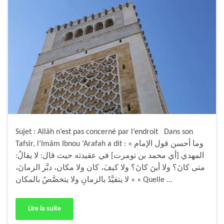
Sujet : Allâh n’est pas concerné par l’endroit Dans son
Tafsîr, l’Imâm Ibnou ‘Arafah a dit : « وما أحسن قول الإمام
المهدي [أي محمد بن تومرت] في عقيدته حيث قال: لا يقالُ:
متى كانَ؟ ولا أينَ كانَ؟ ولا كيفَ، كان ولا مكان، دبَّر الزمانَ،
لا يتقيَّدُ بالزمانِ ولا يتخصَّصُ بالمكان » « Quelle …
Lire la suite