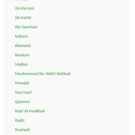
Ibn Karram
Ibn Kathir
Ibn Taymiyah
Kalbani
Khomeini
Koulayni
Majlissi
Mouhammad Ibn 'Abdi l-Wahhab
Mouqbil
Nou'mani
Qoummi
Rabi' Al-Madkhali
Rajihi
Rouhayli