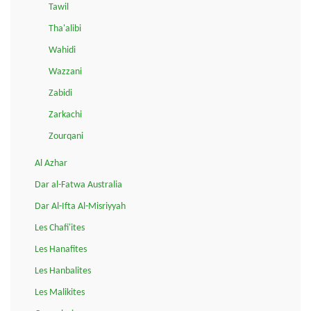
Tawil
Tha'alibi
Wahidi
Wazzani
Zabidi
Zarkachi
Zourqani
Al Azhar
Dar al-Fatwa Australia
Dar Al-Ifta Al-Misriyyah
Les Chafi'ites
Les Hanafites
Les Hanbalites
Les Malikites