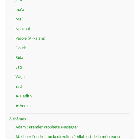
ja-a
ma'a
Maji
Nouzoul
Parole (Al-kalam)
Qourb
Rida
Saq
Wajh
Yad
►Hadith
►Verset
6.thèmes
Adam : Premier Prophète-Messager
Attribuer l'endroit ou la direction à Allah est de la mécréance