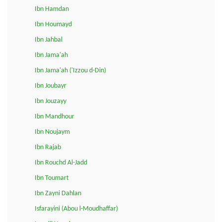
Ibn Hamdan
Ibn Houmayd
Ibn Jahbal
Ibn Jama'ah
Ibn Jama'ah ('Izzou d-Din)
Ibn Joubayr
Ibn Jouzayy
Ibn Mandhour
Ibn Noujaym
Ibn Rajab
Ibn Rouchd Al-Jadd
Ibn Toumart
Ibn Zayni Dahlan
Isfarayini (Abou l-Moudhaffar)