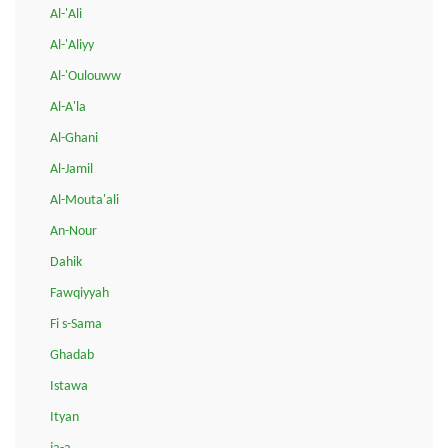
Al-'Ali
Al-'Aliyy
Al-'Oulouww
Al-A'la
Al-Ghani
Al-Jamil
Al-Mouta'ali
An-Nour
Dahik
Fawqiyyah
Fi s-Sama
Ghadab
Istawa
Ityan