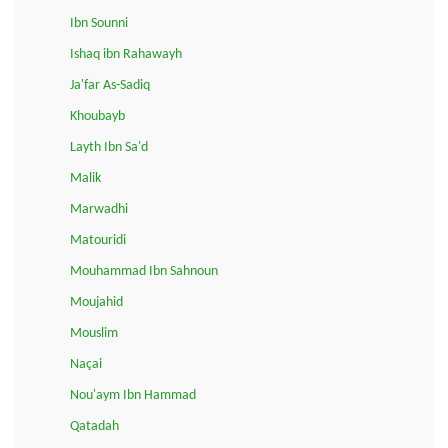
Ibn Sounni
Ishaq ibn Rahawayh
Ja'far As-Sadiq
Khoubayb
Layth Ibn Sa'd
Malik
Marwadhi
Matouridi
Mouhammad Ibn Sahnoun
Moujahid
Mouslim
Naçai
Nou'aym Ibn Hammad
Qatadah