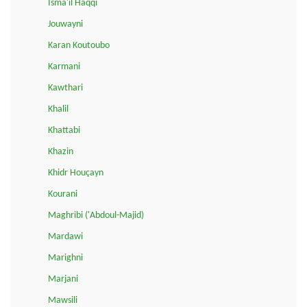
Isma'il Haqqi
Jouwayni
Karan Koutoubo
Karmani
Kawthari
Khalil
Khattabi
Khazin
Khidr Houçayn
Kourani
Maghribi ('Abdoul-Majid)
Mardawi
Marighni
Marjani
Mawsili