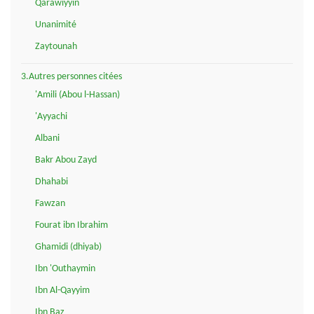
Qarawiyyin
Unanimité
Zaytounah
3.Autres personnes citées
'Amili (Abou l-Hassan)
'Ayyachi
Albani
Bakr Abou Zayd
Dhahabi
Fawzan
Fourat ibn Ibrahim
Ghamidi (dhiyab)
Ibn 'Outhaymin
Ibn Al-Qayyim
Ibn Baz