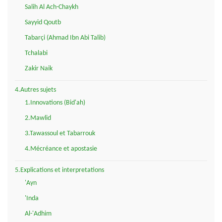
Salih Al Ach-Chaykh
Sayyid Qoutb
Tabarçi (Ahmad Ibn Abi Talib)
Tchalabi
Zakir Naik
4.Autres sujets
1.Innovations (Bid'ah)
2.Mawlid
3.Tawassoul et Tabarrouk
4.Mécréance et apostasie
5.Explications et interpretations
'Ayn
'Inda
Al-'Adhim