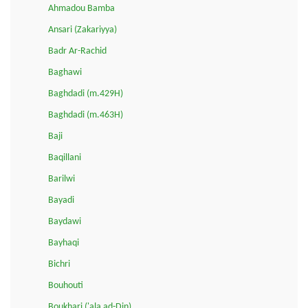
Ahmadou Bamba
Ansari (Zakariyya)
Badr Ar-Rachid
Baghawi
Baghdadi (m.429H)
Baghdadi (m.463H)
Baji
Baqillani
Barilwi
Bayadi
Baydawi
Bayhaqi
Bichri
Bouhouti
Boukhari ('ala ad-Din)