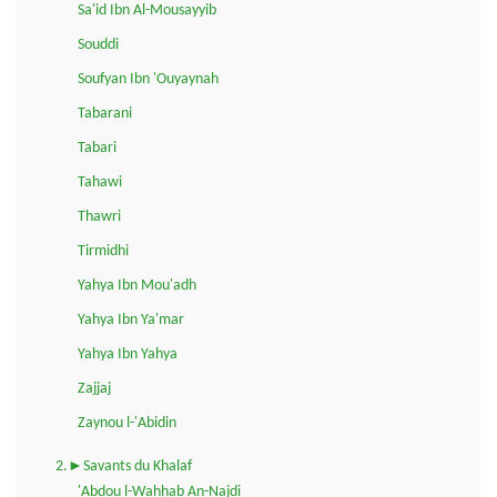
Sa'id Ibn Al-Mousayyib
Souddi
Soufyan Ibn 'Ouyaynah
Tabarani
Tabari
Tahawi
Thawri
Tirmidhi
Yahya Ibn Mou'adh
Yahya Ibn Ya'mar
Yahya Ibn Yahya
Zajjaj
Zaynou l-'Abidin
2.►Savants du Khalaf
'Abdou l-Wahhab An-Najdi