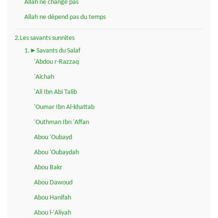
Allah ne change pas
Allah ne dépend pas du temps
2.Les savants sunnites
1.►Savants du Salaf
'Abdou r-Razzaq
'Aichah
'Ali Ibn Abi Talib
'Oumar Ibn Al-khattab
'Outhman Ibn 'Affan
Abou 'Oubayd
Abou 'Oubaydah
Abou Bakr
Abou Dawoud
Abou Hanifah
Abou l-'Aliyah