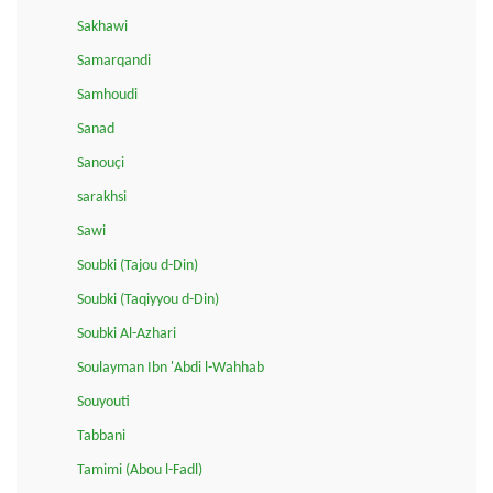
Sakhawi
Samarqandi
Samhoudi
Sanad
Sanouçi
sarakhsi
Sawi
Soubki (Tajou d-Din)
Soubki (Taqiyyou d-Din)
Soubki Al-Azhari
Soulayman Ibn 'Abdi l-Wahhab
Souyouti
Tabbani
Tamimi (Abou l-Fadl)