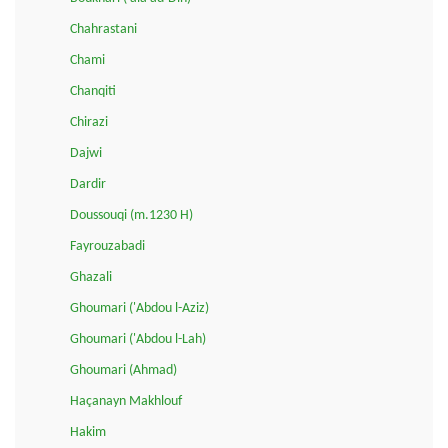
Chahrastani
Chami
Chanqiti
Chirazi
Dajwi
Dardir
Doussouqi (m.1230 H)
Fayrouzabadi
Ghazali
Ghoumari ('Abdou l-Aziz)
Ghoumari ('Abdou l-Lah)
Ghoumari (Ahmad)
Haçanayn Makhlouf
Hakim