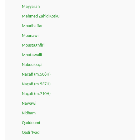
Mayyarah
Mehmed Zahid Kotku
Moudhaffar
Mounawi
Moustaghfiri
Moutawalli
Naboulouçi
Naçafi (m.508H)
Naçafi (m.537H)
Naçafi (m.710H)
Nawawi
Nidham
Qaddoumi
Qadi 'Iyad