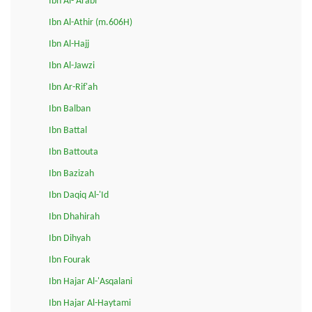
Ibn Al-'Arabi
Ibn Al-Athir (m.606H)
Ibn Al-Hajj
Ibn Al-Jawzi
Ibn Ar-Rif'ah
Ibn Balban
Ibn Battal
Ibn Battouta
Ibn Bazizah
Ibn Daqiq Al-'Id
Ibn Dhahirah
Ibn Dihyah
Ibn Fourak
Ibn Hajar Al-'Asqalani
Ibn Hajar Al-Haytami