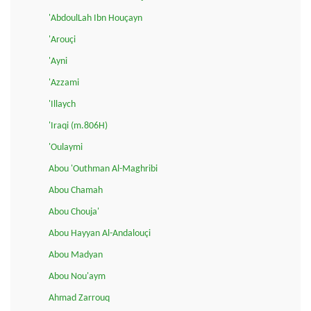
'AbdoulLah Ibn Houçayn
'Arouçi
'Ayni
'Azzami
'Illaych
'Iraqi (m.806H)
'Oulaymi
Abou 'Outhman Al-Maghribi
Abou Chamah
Abou Chouja'
Abou Hayyan Al-Andalouçi
Abou Madyan
Abou Nou'aym
Ahmad Zarrouq