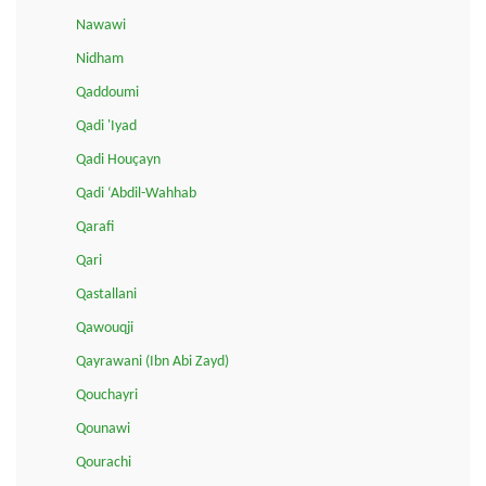
Nawawi
Nidham
Qaddoumi
Qadi 'Iyad
Qadi Houçayn
Qadi ‘Abdil-Wahhab
Qarafi
Qari
Qastallani
Qawouqji
Qayrawani (Ibn Abi Zayd)
Qouchayri
Qounawi
Qourachi