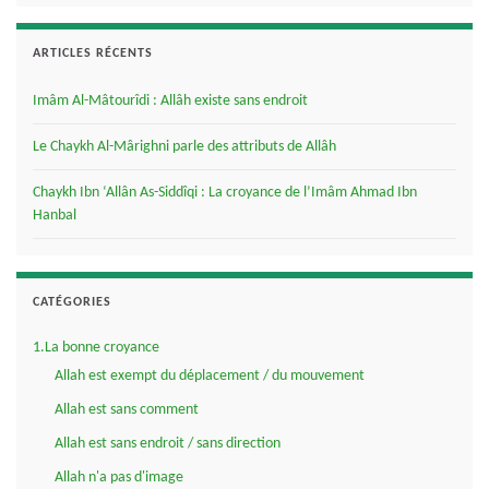
ARTICLES RÉCENTS
Imâm Al-Mâtourîdi : Allâh existe sans endroit
Le Chaykh Al-Mârighni parle des attributs de Allâh
Chaykh Ibn ‘Allân As-Siddîqi : La croyance de l’Imâm Ahmad Ibn
Hanbal
CATÉGORIES
1.La bonne croyance
Allah est exempt du déplacement / du mouvement
Allah est sans comment
Allah est sans endroit / sans direction
Allah n'a pas d'image