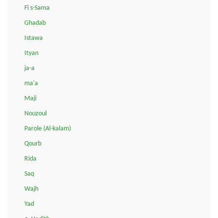
Fi s-Sama
Ghadab
Istawa
Ityan
ja-a
ma'a
Maji
Nouzoul
Parole (Al-kalam)
Qourb
Rida
Saq
Wajh
Yad