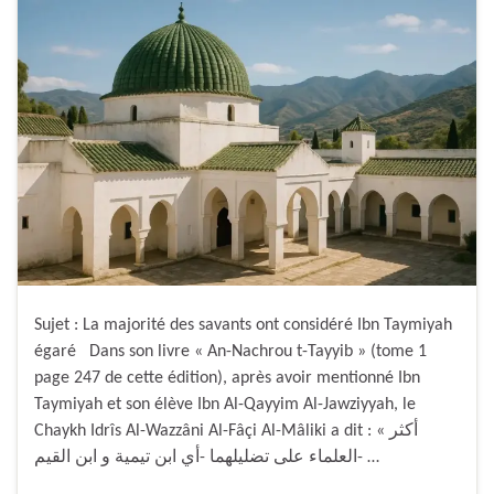
Sujet : La majorité des savants ont considéré Ibn Taymiyah
égaré Dans son livre « An-Nachrou t-Tayyib » (tome 1
page 247 de cette édition), après avoir mentionné Ibn
Taymiyah et son élève Ibn Al-Qayyim Al-Jawziyyah, le
Chaykh Idrîs Al-Wazzâni Al-Fâçi Al-Mâliki a dit : « أكثر
العلماء على تضليلهما -أي ابن تيمية و ابن القيم- …