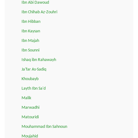
Ibn Abi Dawoud
Ibn Chihab Az-Zouhri
Ibn Hibban
Ibn Kaysan
Ibn Majah
Ibn Sounni
Ishaq ibn Rahawayh
Ja'far As-Sadiq
Khoubayb
Layth Ibn Sa'd
Malik
Marwadhi
Matouridi
Mouhammad Ibn Sahnoun
Moujahid