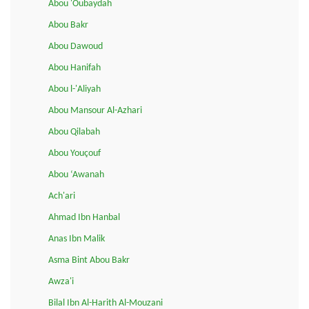
Abou 'Oubaydah
Abou Bakr
Abou Dawoud
Abou Hanifah
Abou l-'Aliyah
Abou Mansour Al-Azhari
Abou Qilabah
Abou Youçouf
Abou ‘Awanah
Ach'ari
Ahmad Ibn Hanbal
Anas Ibn Malik
Asma Bint Abou Bakr
Awza'i
Bilal Ibn Al-Harith Al-Mouzani