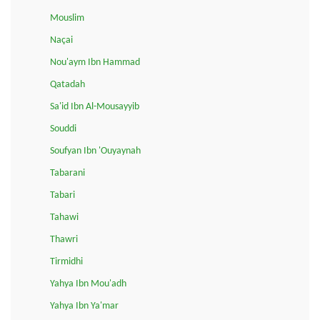
Mouslim
Naçai
Nou'aym Ibn Hammad
Qatadah
Sa'id Ibn Al-Mousayyib
Souddi
Soufyan Ibn 'Ouyaynah
Tabarani
Tabari
Tahawi
Thawri
Tirmidhi
Yahya Ibn Mou'adh
Yahya Ibn Ya'mar