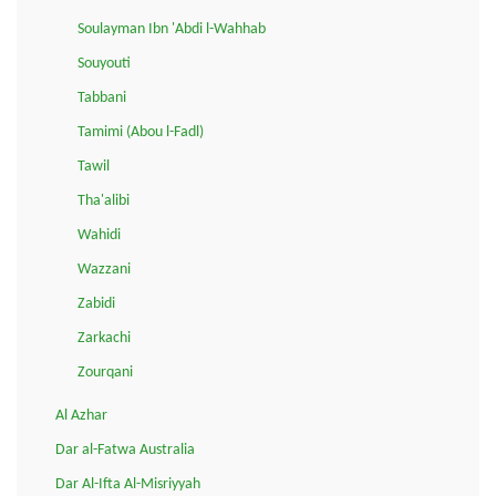
Soulayman Ibn 'Abdi l-Wahhab
Souyouti
Tabbani
Tamimi (Abou l-Fadl)
Tawil
Tha'alibi
Wahidi
Wazzani
Zabidi
Zarkachi
Zourqani
Al Azhar
Dar al-Fatwa Australia
Dar Al-Ifta Al-Misriyyah