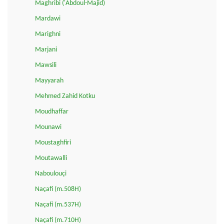
Maghribi ('Abdoul-Majid)
Mardawi
Marighni
Marjani
Mawsili
Mayyarah
Mehmed Zahid Kotku
Moudhaffar
Mounawi
Moustaghfiri
Moutawalli
Naboulouçi
Naçafi (m.508H)
Naçafi (m.537H)
Naçafi (m.710H)