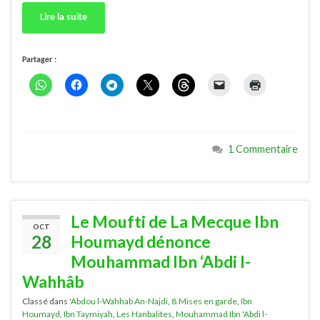
Lire la suite
Partager :
1 Commentaire
Le Moufti de La Mecque Ibn
OCT
28
Houmayd dénonce
Mouhammad Ibn ‘Abdi l-
Wahhâb
Classé dans
'Abdou l-Wahhab An-Najdi
,
8.Mises en garde
,
Ibn
Houmayd
,
Ibn Taymiyah
,
Les Hanbalites
,
Mouhammad Ibn 'Abdi l-