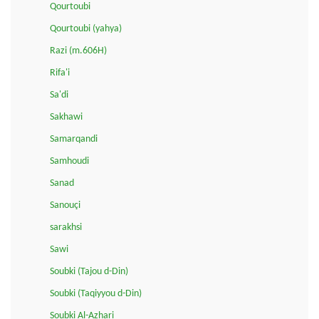
Qourtoubi
Qourtoubi (yahya)
Razi (m.606H)
Rifa'i
Sa'di
Sakhawi
Samarqandi
Samhoudi
Sanad
Sanouçi
sarakhsi
Sawi
Soubki (Tajou d-Din)
Soubki (Taqiyyou d-Din)
Soubki Al-Azhari