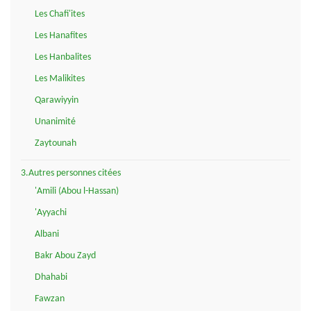
Les Chafi'ites
Les Hanafites
Les Hanbalites
Les Malikites
Qarawiyyin
Unanimité
Zaytounah
3.Autres personnes citées
'Amili (Abou l-Hassan)
'Ayyachi
Albani
Bakr Abou Zayd
Dhahabi
Fawzan