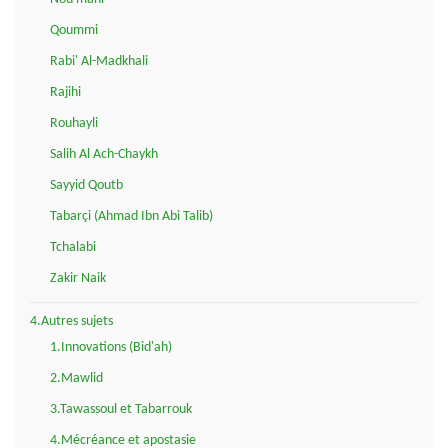
Qoummi
Rabi' Al-Madkhali
Rajihi
Rouhayli
Salih Al Ach-Chaykh
Sayyid Qoutb
Tabarçi (Ahmad Ibn Abi Talib)
Tchalabi
Zakir Naik
4.Autres sujets
1.Innovations (Bid'ah)
2.Mawlid
3.Tawassoul et Tabarrouk
4.Mécréance et apostasie