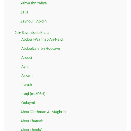
Yahya Ibn Yahya
Zajjaj
Zaynou l-'Abidin
2.►Savants du Khalaf
'Abdou l-Wahhab An-Najdi
'AbdoulLah Ibn Houçayn
'Arouçi
'Ayni
'Azzami
'Illaych
'Iraqi (m.806H)
'Oulaymi
Abou 'Outhman Al-Maghribi
Abou Chamah
Abou Chouja'