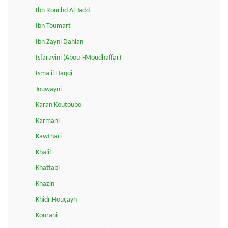
Ibn Rouchd Al-Jadd
Ibn Toumart
Ibn Zayni Dahlan
Isfarayini (Abou l-Moudhaffar)
Isma'il Haqqi
Jouwayni
Karan Koutoubo
Karmani
Kawthari
Khalil
Khattabi
Khazin
Khidr Houçayn
Kourani