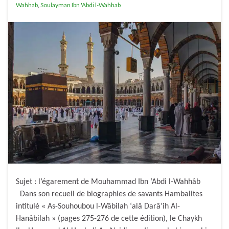
Wahhab
,
Soulayman Ibn 'Abdi l-Wahhab
Sujet : l’égarement de Mouhammad Ibn ‘Abdi l-Wahhâb
Dans son recueil de biographies de savants Hambalites
intitulé « As-Souhoubou l-Wâbilah ‘alâ Darâ’ih Al-
Hanâbilah » (pages 275-276 de cette édition), le Chaykh