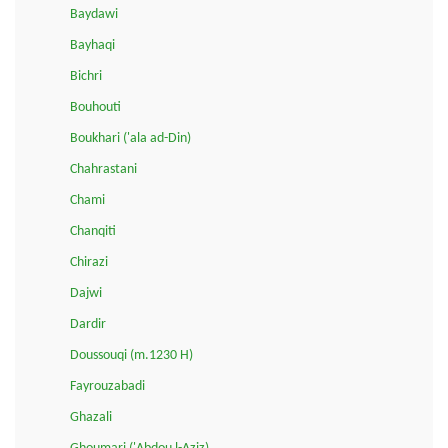
Baydawi
Bayhaqi
Bichri
Bouhouti
Boukhari ('ala ad-Din)
Chahrastani
Chami
Chanqiti
Chirazi
Dajwi
Dardir
Doussouqi (m.1230 H)
Fayrouzabadi
Ghazali