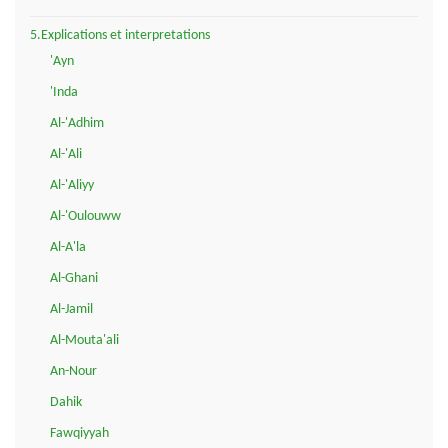
5.Explications et interpretations
'Ayn
'Inda
Al-'Adhim
Al-'Ali
Al-'Aliyy
Al-'Oulouww
Al-A'la
Al-Ghani
Al-Jamil
Al-Mouta'ali
An-Nour
Dahik
Fawqiyyah