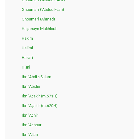
Ghoumari ('Abdou l-Aziz)
Ghoumari ('Abdou l-Lah)
Ghoumari (Ahmad)
Haçanayn Makhlouf
Hakim
Halimi
Harari
Hisni
Ibn 'Abdi s-Salam
Ibn 'Abidin
Ibn 'Açakir (m.571H)
Ibn 'Açakir (m.620H)
Ibn 'Achir
Ibn 'Achour
Ibn 'Allan