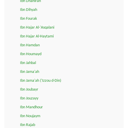
Ibn Dhahirah
Ibn Dihyah
Ibn Fourak
Ibn Hajar Al-'Asqalani
Ibn Hajar Al-Haytami
Ibn Hamdan
Ibn Houmayd
Ibn Jahbal
Ibn Jama'ah
Ibn Jama'ah ('Izzou d-Din)
Ibn Joubayr
Ibn Jouzayy
Ibn Mandhour
Ibn Noujaym
Ibn Rajab