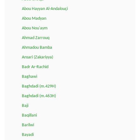
Abou Hayyan Al-Andalouçi
Abou Madyan
Abou Nou'aym
Ahmad Zarrouq
Ahmadou Bamba
Ansari (Zakariyya)
Badr Ar-Rachid
Baghawi
Baghdadi (m.429H)
Baghdadi (m.463H)
Baji
Baqillani
Barilwi
Bayadi