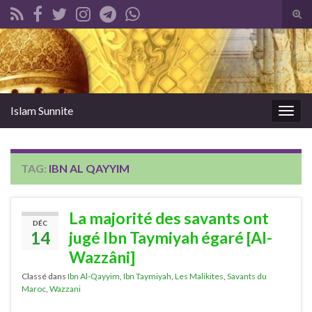
Tog
sear
Search for:
for
Islam Sunnite
Togg
navig
TAG:
IBN AL QAYYIM
La majorité des savants ont
DÉC
14
jugé Ibn Taymiyah égaré [Al-
Wazzâni]
Classé dans
Ibn Al-Qayyim
,
Ibn Taymiyah
,
Les Malikites
,
Savants du
Maroc
,
Wazzani