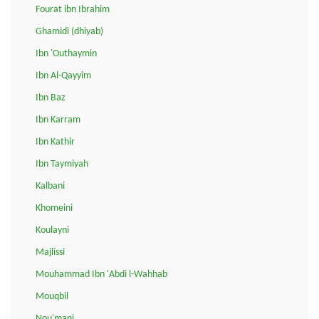
Fourat ibn Ibrahim
Ghamidi (dhiyab)
Ibn 'Outhaymin
Ibn Al-Qayyim
Ibn Baz
Ibn Karram
Ibn Kathir
Ibn Taymiyah
Kalbani
Khomeini
Koulayni
Majlissi
Mouhammad Ibn 'Abdi l-Wahhab
Mouqbil
Nou'mani