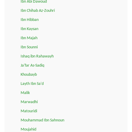
Ibn Abi Dawoud
Ibn Chihab Az-Zouhri
Ibn Hibban
Ibn Kaysan
Ibn Majah
Ibn Sounni
Ishaq ibn Rahawayh
Ja'far As-Sadiq
Khoubayb
Layth Ibn Sa'd
Malik
Marwadhi
Matouridi
Mouhammad Ibn Sahnoun
Moujahid