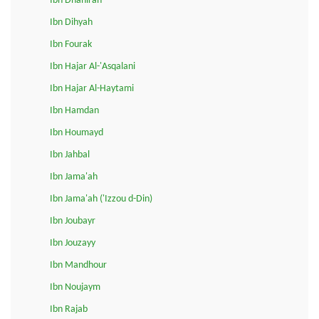
Ibn Dhahirah
Ibn Dihyah
Ibn Fourak
Ibn Hajar Al-'Asqalani
Ibn Hajar Al-Haytami
Ibn Hamdan
Ibn Houmayd
Ibn Jahbal
Ibn Jama'ah
Ibn Jama'ah ('Izzou d-Din)
Ibn Joubayr
Ibn Jouzayy
Ibn Mandhour
Ibn Noujaym
Ibn Rajab