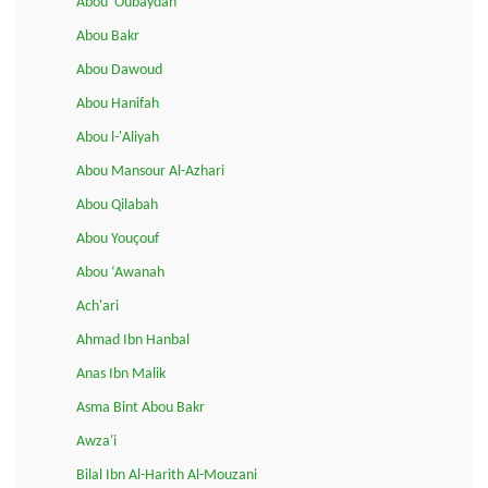
Abou 'Oubaydah
Abou Bakr
Abou Dawoud
Abou Hanifah
Abou l-'Aliyah
Abou Mansour Al-Azhari
Abou Qilabah
Abou Youçouf
Abou ‘Awanah
Ach'ari
Ahmad Ibn Hanbal
Anas Ibn Malik
Asma Bint Abou Bakr
Awza'i
Bilal Ibn Al-Harith Al-Mouzani