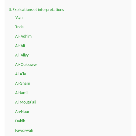
5.Explications et interpretations
'Ayn
'Inda
Al-'Adhim
Al-'Ali
Al-'Aliyy
Al-'Oulouww
Al-A'la
Al-Ghani
Al-Jamil
Al-Mouta'ali
An-Nour
Dahik
Fawqiyyah