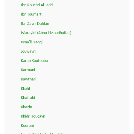
Ibn Rouchd Al-Jadd
Ibn Toumart
Ibn Zayni Dahlan
Isfarayini (Abou l-Moudhaffar)
Isma'il Haqqi
Jouwayni
Karan Koutoubo
Karmani
Kawthari
Khalil
Khattabi
Khazin
Khidr Houçayn
Kourani