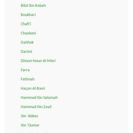
Bilal Ibn Rabah
Boukhari
Chafi'i
Chaybani
Dahhak
Darimi
Dhoun-Noun Al-Misri
Farra
Fatimah
Haçan Al-Basri
Hammad Ibn Salamah
Hammad Ibn Zayd
Ibn 'Abbas
Ibn 'Oumar