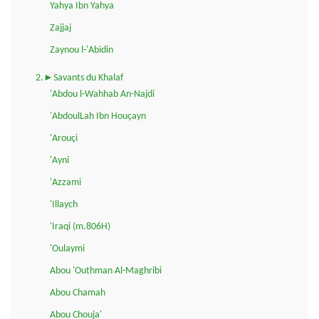
Yahya Ibn Yahya
Zajjaj
Zaynou l-'Abidin
2.►Savants du Khalaf
'Abdou l-Wahhab An-Najdi
'AbdoulLah Ibn Houçayn
'Arouçi
'Ayni
'Azzami
'Illaych
'Iraqi (m.806H)
'Oulaymi
Abou 'Outhman Al-Maghribi
Abou Chamah
Abou Chouja'