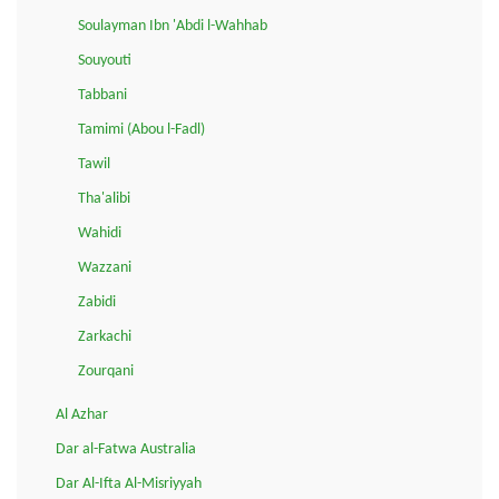
Soulayman Ibn 'Abdi l-Wahhab
Souyouti
Tabbani
Tamimi (Abou l-Fadl)
Tawil
Tha'alibi
Wahidi
Wazzani
Zabidi
Zarkachi
Zourqani
Al Azhar
Dar al-Fatwa Australia
Dar Al-Ifta Al-Misriyyah