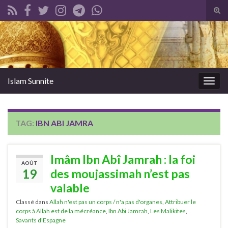
Tog
sear
Search for:
for
Islam Sunnite
Togg
navig
TAG:
IBN ABI JAMRA
Imâm Ibn Abî Jamrah : la foi
AOÛT
19
des moujassimah n’est pas
valable
Classé dans
Allah n'est pas un corps / n'a pas d'organes
,
Attribuer le
corps à Allah est de la mécréance
,
Ibn Abi Jamrah
,
Les Malikites
,
Savants d'Espagne