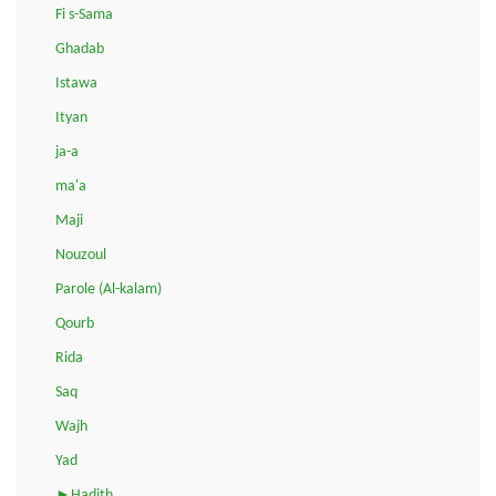
Fi s-Sama
Ghadab
Istawa
Ityan
ja-a
ma'a
Maji
Nouzoul
Parole (Al-kalam)
Qourb
Rida
Saq
Wajh
Yad
►Hadith