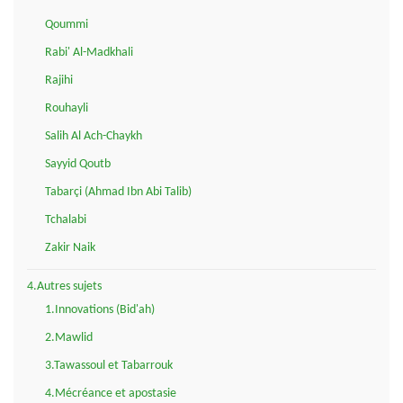
Qoummi
Rabi' Al-Madkhali
Rajihi
Rouhayli
Salih Al Ach-Chaykh
Sayyid Qoutb
Tabarçi (Ahmad Ibn Abi Talib)
Tchalabi
Zakir Naik
4.Autres sujets
1.Innovations (Bid'ah)
2.Mawlid
3.Tawassoul et Tabarrouk
4.Mécréance et apostasie