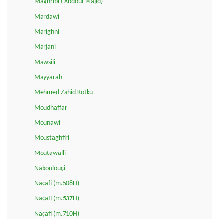
Maghribi ('Abdoul-Majid)
Mardawi
Marighni
Marjani
Mawsili
Mayyarah
Mehmed Zahid Kotku
Moudhaffar
Mounawi
Moustaghfiri
Moutawalli
Naboulouçi
Naçafi (m.508H)
Naçafi (m.537H)
Naçafi (m.710H)