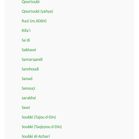
Qourtoubi
Qourtoubi (yahya)
Razi (m.606H)
Rifa'i
Sa'di
Sakhawi
Samarqandi
Samhoudi
Sanad
Sanouçi
sarakhsi
Sawi
Soubki (Tajou d-Din)
Soubki (Taqiyyou d-Din)
Soubki Al-Azhari