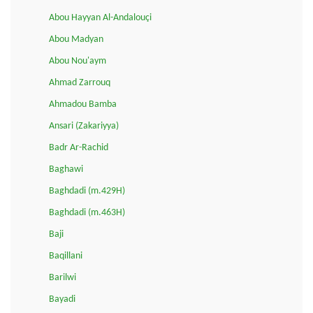
Abou Hayyan Al-Andalouçi
Abou Madyan
Abou Nou'aym
Ahmad Zarrouq
Ahmadou Bamba
Ansari (Zakariyya)
Badr Ar-Rachid
Baghawi
Baghdadi (m.429H)
Baghdadi (m.463H)
Baji
Baqillani
Barilwi
Bayadi