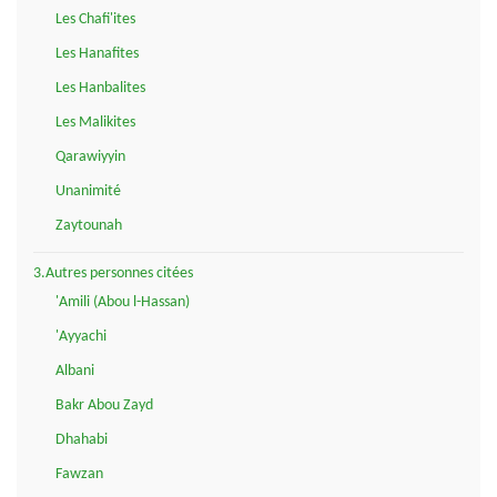
Les Chafi'ites
Les Hanafites
Les Hanbalites
Les Malikites
Qarawiyyin
Unanimité
Zaytounah
3.Autres personnes citées
'Amili (Abou l-Hassan)
'Ayyachi
Albani
Bakr Abou Zayd
Dhahabi
Fawzan