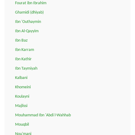
Fourat ibn Ibrahim
Ghamidi (dhiyab)
Ibn 'Outhaymin
Ibn Al-Qayyim
Ibn Baz
Ibn Karram
Ibn Kathir
Ibn Taymiyah
Kalbani
Khomeini
Koulayni
Majlissi
Mouhammad Ibn 'Abdi l-Wahhab
Mouqbil
Nou'mani