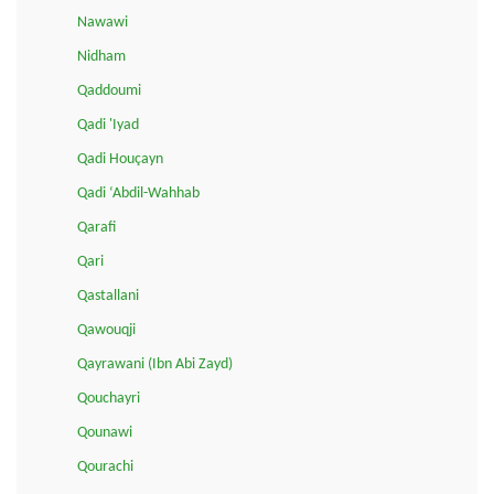
Nawawi
Nidham
Qaddoumi
Qadi 'Iyad
Qadi Houçayn
Qadi ‘Abdil-Wahhab
Qarafi
Qari
Qastallani
Qawouqji
Qayrawani (Ibn Abi Zayd)
Qouchayri
Qounawi
Qourachi