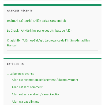
ARTICLES RÉCENTS
Imâm Al-Mâtourîdi : Allâh existe sans endroit
Le Chaykh Al-Mârighni parle des attributs de Allâh
Chaykh Ibn ‘Allân As-Siddîqi : La croyance de l’Imâm Ahmad Ibn
Hanbal
CATÉGORIES
1.La bonne croyance
Allah est exempt du déplacement / du mouvement
Allah est sans comment
Allah est sans endroit / sans direction
Allah n'a pas d'image