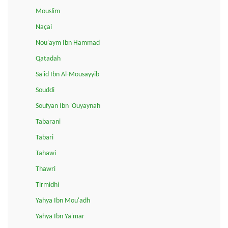
Mouslim
Naçai
Nou'aym Ibn Hammad
Qatadah
Sa'id Ibn Al-Mousayyib
Souddi
Soufyan Ibn 'Ouyaynah
Tabarani
Tabari
Tahawi
Thawri
Tirmidhi
Yahya Ibn Mou'adh
Yahya Ibn Ya'mar