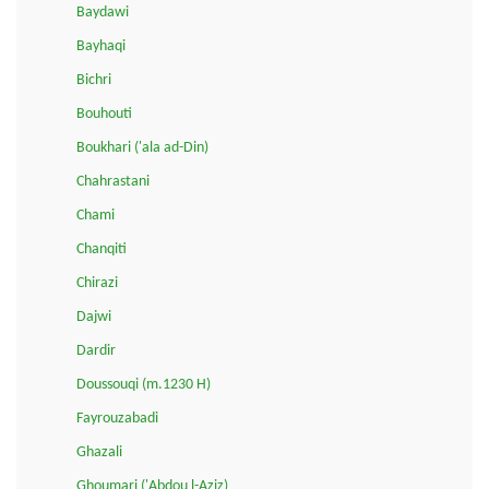
Baydawi
Bayhaqi
Bichri
Bouhouti
Boukhari ('ala ad-Din)
Chahrastani
Chami
Chanqiti
Chirazi
Dajwi
Dardir
Doussouqi (m.1230 H)
Fayrouzabadi
Ghazali
Ghoumari ('Abdou l-Aziz)