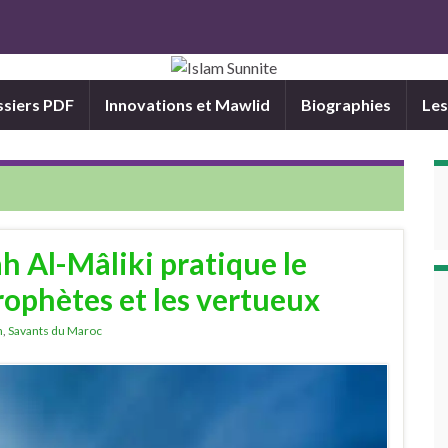
siers PDF
Innovations et Mawlid
Biographies
Les
 Al-Mâliki pratique le
rophètes et les vertueux
h
,
Savants du Maroc