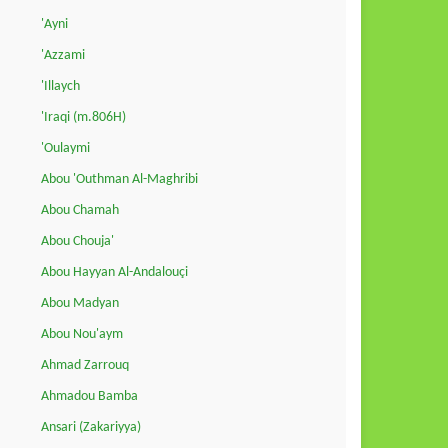
'Ayni
'Azzami
'Illaych
'Iraqi (m.806H)
'Oulaymi
Abou 'Outhman Al-Maghribi
Abou Chamah
Abou Chouja'
Abou Hayyan Al-Andalouçi
Abou Madyan
Abou Nou'aym
Ahmad Zarrouq
Ahmadou Bamba
Ansari (Zakariyya)