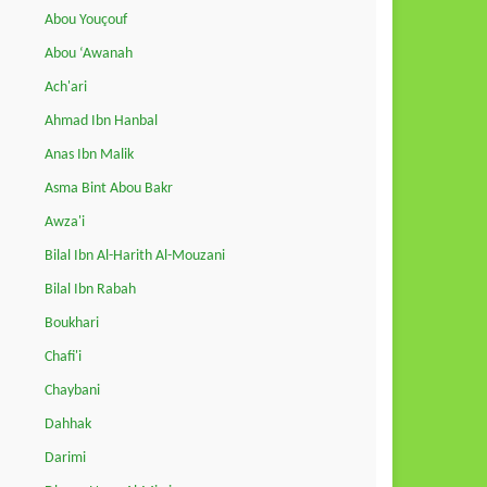
Abou Youçouf
Abou ‘Awanah
Ach'ari
Ahmad Ibn Hanbal
Anas Ibn Malik
Asma Bint Abou Bakr
Awza'i
Bilal Ibn Al-Harith Al-Mouzani
Bilal Ibn Rabah
Boukhari
Chafi'i
Chaybani
Dahhak
Darimi