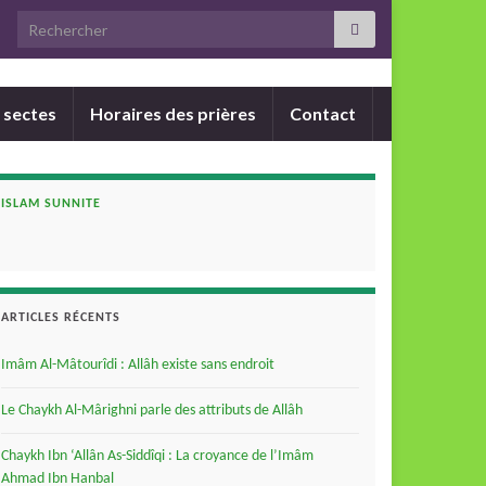
Search for:
 sectes
Horaires des prières
Contact
ISLAM SUNNITE
ARTICLES RÉCENTS
Imâm Al-Mâtourîdi : Allâh existe sans endroit
Le Chaykh Al-Mârighni parle des attributs de Allâh
Chaykh Ibn ‘Allân As-Siddîqi : La croyance de l’Imâm
Ahmad Ibn Hanbal