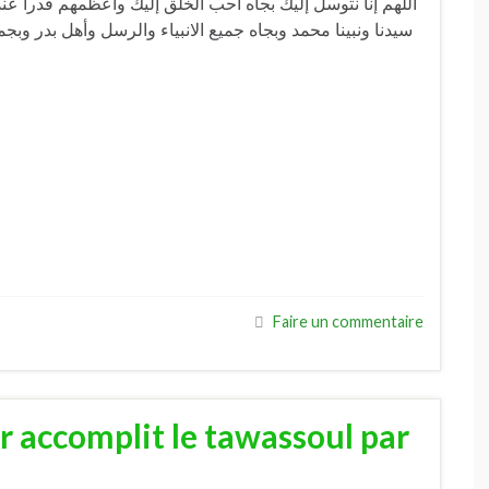
سيدنا ونبينا محمد وبجاه جميع الانبياء والرسل وأهل بدر وبجم
Faire un commentaire
r accomplit le tawassoul par