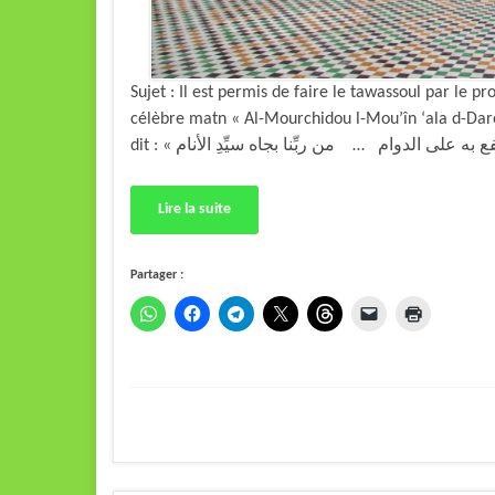
Sujet : Il est permis de faire le tawassoul par le
célèbre matn « Al-Mourchidou l-Mou’în ‘ala d-Daro
Lire la suite
Partager :