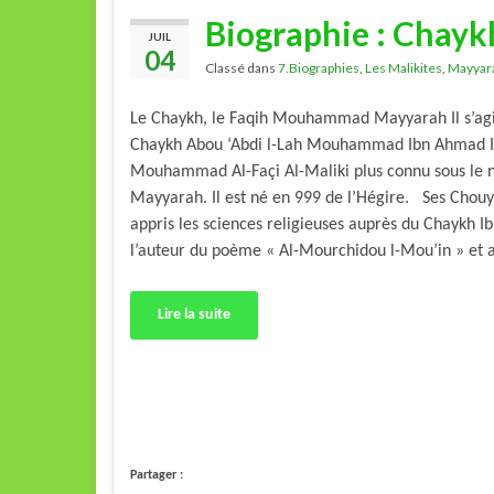
Biographie : Chayk
JUIL
04
Classé dans
7.Biographies
,
Les Malikites
,
Mayyar
Le Chaykh, le Faqih Mouhammad Mayyarah Il s’agi
Chaykh Abou ‘Abdi l-Lah Mouhammad Ibn Ahmad 
Mouhammad Al-Façi Al-Maliki plus connu sous le
Mayyarah. Il est né en 999 de l’Hégire. Ses Chouy
appris les sciences religieuses auprès du Chaykh Ib
l’auteur du poème « Al-Mourchidou l-Mou’in » et 
Lire la suite
Partager :