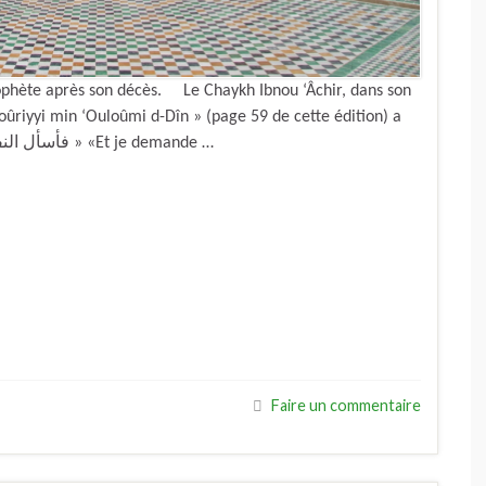
 prophète après son décès. Le Chaykh Ibnou ‘Âchir, dans son
ûriyyi min ‘Ouloûmi d-Dîn » (page 59 de cette édition) a
dit : « فأسأل النفع به على الدوام … من ربِّنا بجاه سيِّدِ الأنام » «Et je demande …
Faire un commentaire