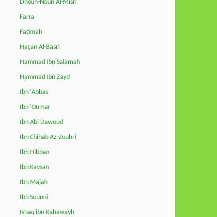
Dhoun-Noun Al-Misri
Farra
Fatimah
Haçan Al-Basri
Hammad Ibn Salamah
Hammad Ibn Zayd
Ibn 'Abbas
Ibn 'Oumar
Ibn Abi Dawoud
Ibn Chihab Az-Zouhri
Ibn Hibban
Ibn Kaysan
Ibn Majah
Ibn Sounni
Ishaq ibn Rahawayh