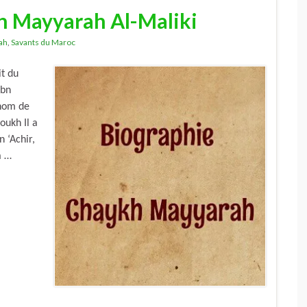
h Mayyarah Al-Maliki
ah
,
Savants du Maroc
t du
Ibn
 nom de
oukh Il a
n ‘Achir,
a …