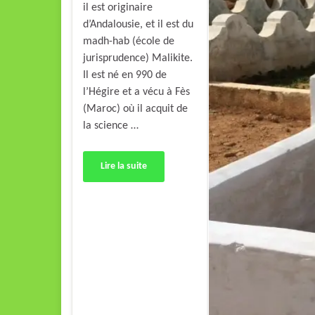
il est originaire
d’Andalousie, et il est du
madh-hab (école de
jurisprudence) Malikite.
Il est né en 990 de
l’Hégire et a vécu à Fès
(Maroc) où il acquit de
la science …
Lire la suite