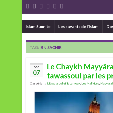
Islam Sunnite
Les savants de l’Islam
Dos
TAG:
IBN 3ACHIR
Le Chaykh Mayyârah
DÉC
07
tawassoul par les p
Classé dans
3.Tawassoul et Tabarrouk
,
Les Malikites
,
Mayyara