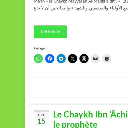
Ma’în » le Chaykh Mayyârah Al-Mâliki a dit : « اللهم إنا نتوسل إليك بجاه أحب الخلق إليك وأعظمهم قدراً عندك
يع الأولياء والصديقين والشهداء والصالحين أن لا تدع
…
Lire la suite
Partager :
Le Chaykh Ibn ‘Âchi
OCT
15
le prophète