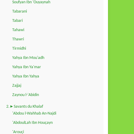
Soufyan Ibn 'Ouyaynah
Tabarani
Tabari
Tahawi
Thawri
Tirmidhi
Yahya Ibn Mou'adh
Yahya Ibn Ya'mar
Yahya Ibn Yahya
Zajjaj
Zaynou l-'Abidin
2.►Savants du Khalaf
'Abdou l-Wahhab An-Najdi
'AbdoulLah Ibn Houçayn
'Arouçi