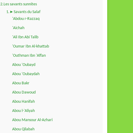
2.Les savants sunnites
1.►Savants du Salaf
'Abdou r-Razzaq
'Aichah
'Ali Ibn Abi Talib
'Oumar Ibn Al-khattab
'Outhman Ibn 'Affan
Abou 'Oubayd
Abou 'Oubaydah
Abou Bakr
Abou Dawoud
Abou Hanifah
Abou l-'Aliyah
Abou Mansour Al-Azhari
Abou Qilabah