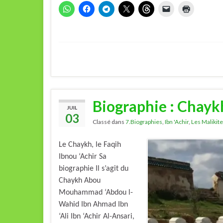
Biographie : Chaykh
JUIL
03
Classé dans
7.Biographies
,
Ibn 'Achir
,
Les Malikit
Le Chaykh, le Faqih
Ibnou ‘Achir Sa
biographie Il s’agit du
Chaykh Abou
Mouhammad ‘Abdou l-
Wahid Ibn Ahmad Ibn
‘Ali Ibn ‘Achir Al-Ansari,