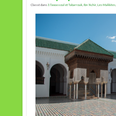
Classé dans
3.Tawassoul et Tabarrouk
,
Ibn 'Achir
,
Les Malikites