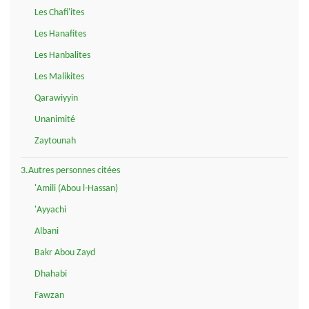
Les Chafi'ites
Les Hanafites
Les Hanbalites
Les Malikites
Qarawiyyin
Unanimité
Zaytounah
3.Autres personnes citées
'Amili (Abou l-Hassan)
'Ayyachi
Albani
Bakr Abou Zayd
Dhahabi
Fawzan