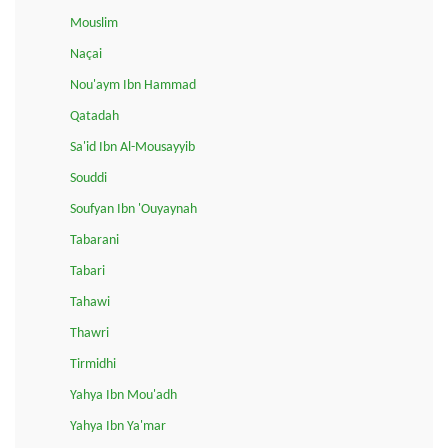
Mouslim
Naçai
Nou'aym Ibn Hammad
Qatadah
Sa'id Ibn Al-Mousayyib
Souddi
Soufyan Ibn 'Ouyaynah
Tabarani
Tabari
Tahawi
Thawri
Tirmidhi
Yahya Ibn Mou'adh
Yahya Ibn Ya'mar