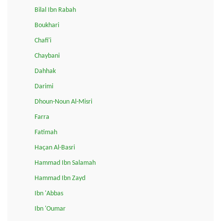
Bilal Ibn Rabah
Boukhari
Chafi'i
Chaybani
Dahhak
Darimi
Dhoun-Noun Al-Misri
Farra
Fatimah
Haçan Al-Basri
Hammad Ibn Salamah
Hammad Ibn Zayd
Ibn 'Abbas
Ibn 'Oumar