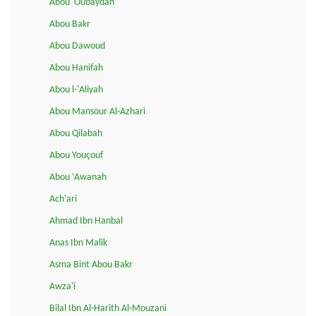
Abou 'Oubaydah
Abou Bakr
Abou Dawoud
Abou Hanifah
Abou l-'Aliyah
Abou Mansour Al-Azhari
Abou Qilabah
Abou Youçouf
Abou ‘Awanah
Ach'ari
Ahmad Ibn Hanbal
Anas Ibn Malik
Asma Bint Abou Bakr
Awza'i
Bilal Ibn Al-Harith Al-Mouzani