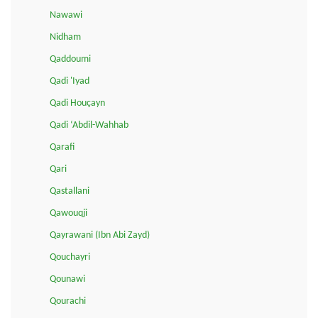
Nawawi
Nidham
Qaddoumi
Qadi 'Iyad
Qadi Houçayn
Qadi ‘Abdil-Wahhab
Qarafi
Qari
Qastallani
Qawouqji
Qayrawani (Ibn Abi Zayd)
Qouchayri
Qounawi
Qourachi