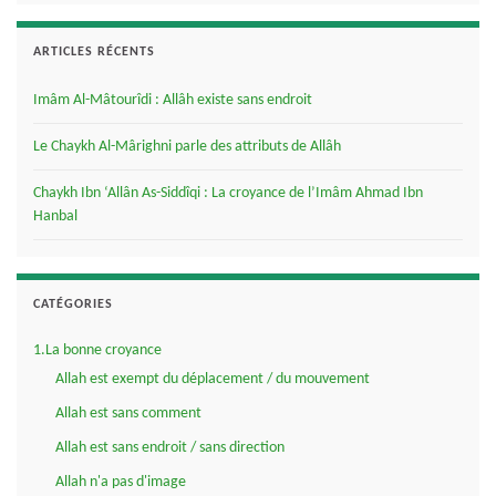
ARTICLES RÉCENTS
Imâm Al-Mâtourîdi : Allâh existe sans endroit
Le Chaykh Al-Mârighni parle des attributs de Allâh
Chaykh Ibn ‘Allân As-Siddîqi : La croyance de l’Imâm Ahmad Ibn
Hanbal
CATÉGORIES
1.La bonne croyance
Allah est exempt du déplacement / du mouvement
Allah est sans comment
Allah est sans endroit / sans direction
Allah n'a pas d'image