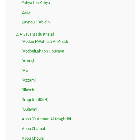
Yahya Ibn Yahya
Zajjaj
Zaynou l-'Abidin
2.►Savants du Khalaf
'Abdou l-Wahhab An-Najdi
'AbdoulLah Ibn Houçayn
'Arouçi
'Ayni
'Azzami
'Illaych
'Iraqi (m.806H)
'Oulaymi
Abou 'Outhman Al-Maghribi
Abou Chamah
Abou Chouja'