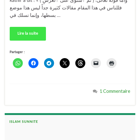
Kathîr a dit : « وأما قوله تعالى: { ثُمَّ ٱسْتَوَىٰ عَلَى ٱلْعَرْشِ }
فللناس في هذا المقام مقالات كثيرة جداً ليس هذا موضع
بسطها، وإنما نسلك في …
Lire la suite
Partager :
1 Commentaire
ISLAM SUNNITE