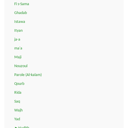
Fi s-Sama
Ghadab
Istawa
Ityan
ja-a
ma'a
Maji
Nouzoul
Parole (Al-kalam)
Qourb
Rida
Saq
Wajh
Yad