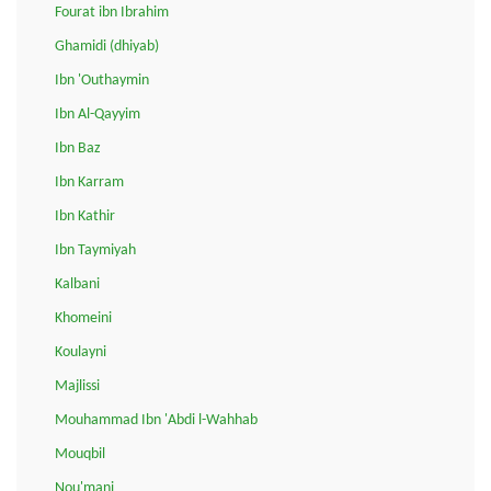
Fourat ibn Ibrahim
Ghamidi (dhiyab)
Ibn 'Outhaymin
Ibn Al-Qayyim
Ibn Baz
Ibn Karram
Ibn Kathir
Ibn Taymiyah
Kalbani
Khomeini
Koulayni
Majlissi
Mouhammad Ibn 'Abdi l-Wahhab
Mouqbil
Nou'mani