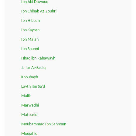
Ibn Abi Dawoud
Ibn Chihab Az-Zouhri
Ibn Hibban
Ibn Kaysan
Ibn Majah
Ibn Sounni
Ishaq ibn Rahawayh
Ja'far As-Sadiq
Khoubayb
Layth Ibn Sa'd
Malik
Marwadhi
Matouridi
Mouhammad Ibn Sahnoun
Moujahid