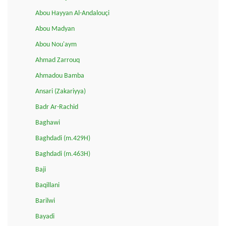
Abou Hayyan Al-Andalouçi
Abou Madyan
Abou Nou'aym
Ahmad Zarrouq
Ahmadou Bamba
Ansari (Zakariyya)
Badr Ar-Rachid
Baghawi
Baghdadi (m.429H)
Baghdadi (m.463H)
Baji
Baqillani
Barilwi
Bayadi