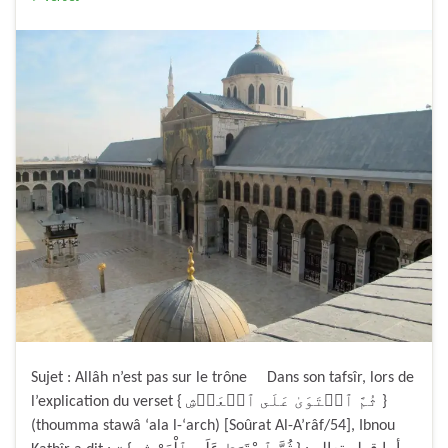
Sujet : Allâh n’est pas sur le trône Dans son tafsîr, lors de
l’explication du verset { ثُمَّ ٱسۡتَوَىٰ عَلَى ٱلۡعَرۡشِ }
(thoumma stawâ ‘ala l-‘arch) [Soûrat Al-A’râf/54], Ibnou