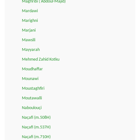
Maghribi ('Abdoul-Majid)
Mardawi
Marighni
Marjani
Mawsili
Mayyarah
Mehmed Zahid Kotku
Moudhaffar
Mounawi
Moustaghfiri
Moutawalli
Naboulouçi
Naçafi (m.508H)
Naçafi (m.537H)
Naçafi (m.710H)