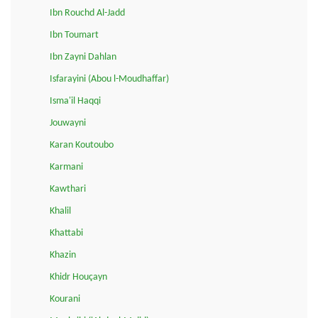
Ibn Rouchd Al-Jadd
Ibn Toumart
Ibn Zayni Dahlan
Isfarayini (Abou l-Moudhaffar)
Isma'il Haqqi
Jouwayni
Karan Koutoubo
Karmani
Kawthari
Khalil
Khattabi
Khazin
Khidr Houçayn
Kourani