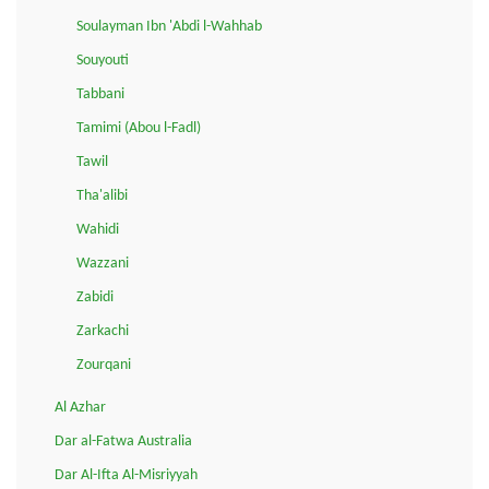
Soulayman Ibn 'Abdi l-Wahhab
Souyouti
Tabbani
Tamimi (Abou l-Fadl)
Tawil
Tha'alibi
Wahidi
Wazzani
Zabidi
Zarkachi
Zourqani
Al Azhar
Dar al-Fatwa Australia
Dar Al-Ifta Al-Misriyyah