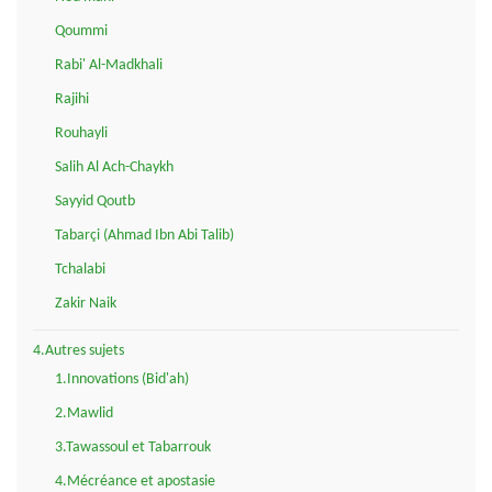
Qoummi
Rabi' Al-Madkhali
Rajihi
Rouhayli
Salih Al Ach-Chaykh
Sayyid Qoutb
Tabarçi (Ahmad Ibn Abi Talib)
Tchalabi
Zakir Naik
4.Autres sujets
1.Innovations (Bid'ah)
2.Mawlid
3.Tawassoul et Tabarrouk
4.Mécréance et apostasie