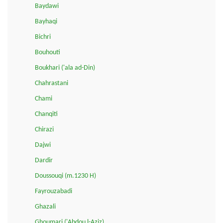
Baydawi
Bayhaqi
Bichri
Bouhouti
Boukhari ('ala ad-Din)
Chahrastani
Chami
Chanqiti
Chirazi
Dajwi
Dardir
Doussouqi (m.1230 H)
Fayrouzabadi
Ghazali
Ghoumari ('Abdou l-Aziz)