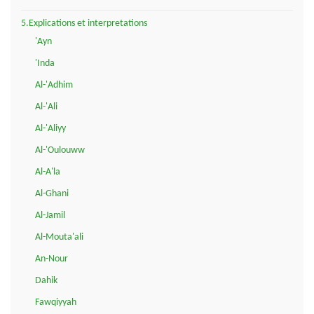
5.Explications et interpretations
'Ayn
'Inda
Al-'Adhim
Al-'Ali
Al-'Aliyy
Al-'Oulouww
Al-A'la
Al-Ghani
Al-Jamil
Al-Mouta'ali
An-Nour
Dahik
Fawqiyyah