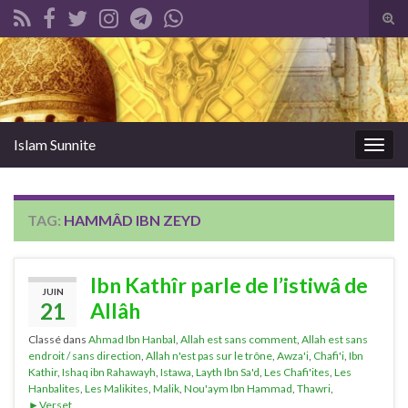
Tog
sear
Search for:
for
Islam Sunnite
Togg
navig
TAG:
HAMMÂD IBN ZEYD
Ibn Kathîr parle de l’istiwâ de
JUIN
21
Allâh
Classé dans
Ahmad Ibn Hanbal
,
Allah est sans comment
,
Allah est sans
endroit / sans direction
,
Allah n'est pas sur le trône
,
Awza'i
,
Chafi'i
,
Ibn
Kathir
,
Ishaq ibn Rahawayh
,
Istawa
,
Layth Ibn Sa'd
,
Les Chafi'ites
,
Les
Hanbalites
,
Les Malikites
,
Malik
,
Nou'aym Ibn Hammad
,
Thawri
,
►Verset