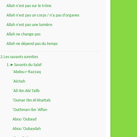
Allah n'est pas sur le trône
Allah n'est pas un corps / n'a pas d'organes
Allah n'est pas une lumière
Allah ne change pas
Allah ne dépend pas du temps
2.Les savants sunnites
1.►Savants du Salaf
'Abdou r-Razzaq
'Aichah
'Ali Ibn Abi Talib
'Oumar Ibn Al-khattab
'Outhman Ibn 'Affan
Abou 'Oubayd
Abou 'Oubaydah