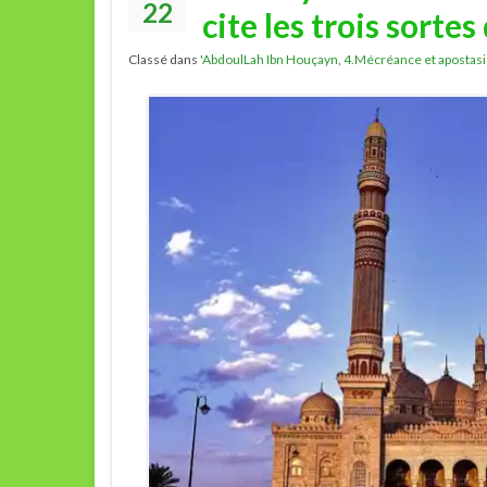
22
cite les trois sortes
Classé dans
'AbdoulLah Ibn Houçayn
,
4.Mécréance et apostas