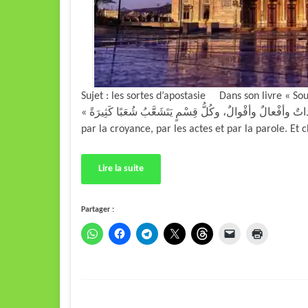
Sujet : les sortes d’apostasie Dans son livre « So
« والرِّدَّةُ ثَلاثَةُ أقْسامٍ: اعْتِقاداتٌ وأفْعالٌ وأقْوالٌ، وكُلُّ قِسْمٍ يَتَشَعَّبُ شُعَبًا كَثِيرَةً » « L’apostasie est de trois sortes :
par la croyance, par les actes et par la parole. E
Lire la suite
Partager :