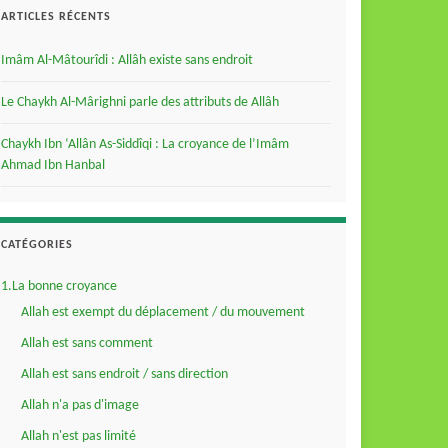
ARTICLES RÉCENTS
Imâm Al-Mâtourîdi : Allâh existe sans endroit
Le Chaykh Al-Mârighni parle des attributs de Allâh
Chaykh Ibn ‘Allân As-Siddîqi : La croyance de l’Imâm
Ahmad Ibn Hanbal
CATÉGORIES
1.La bonne croyance
Allah est exempt du déplacement / du mouvement
Allah est sans comment
Allah est sans endroit / sans direction
Allah n'a pas d'image
Allah n'est pas limité