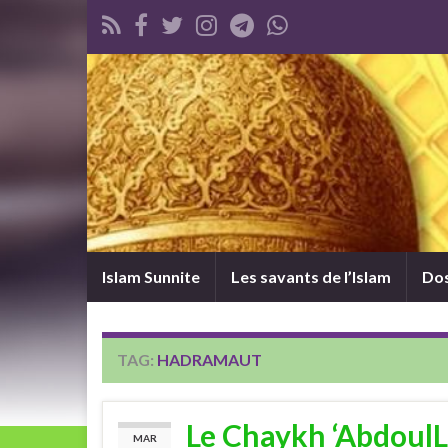
Islam Sunnite
Les savants de l’Islam
Dos
TAG:
HADRAMAUT
Le Chaykh ‘AbdoulL
MAR