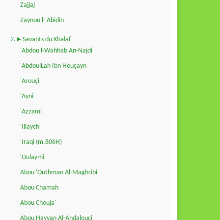
Zajjaj
Zaynou l-'Abidin
2.►Savants du Khalaf
'Abdou l-Wahhab An-Najdi
'AbdoulLah Ibn Houçayn
'Arouçi
'Ayni
'Azzami
'Illaych
'Iraqi (m.806H)
'Oulaymi
Abou 'Outhman Al-Maghribi
Abou Chamah
Abou Chouja'
Abou Hayyan Al-Andalouçi