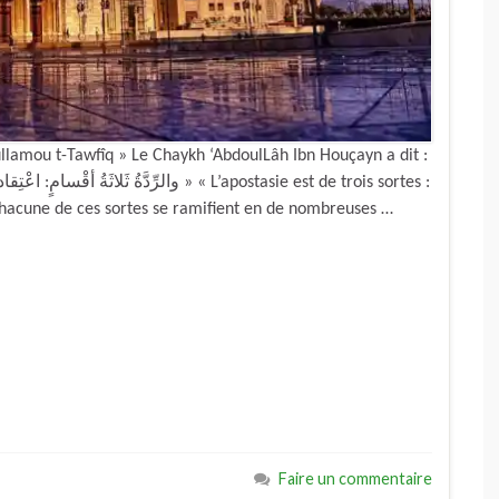
ullamou t-Tawfîq » Le Chaykh ‘AbdoulLâh Ibn Houçayn a dit :
t chacune de ces sortes se ramifient en de nombreuses …
Faire un commentaire