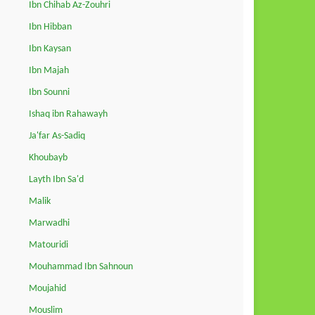
Ibn Chihab Az-Zouhri
Ibn Hibban
Ibn Kaysan
Ibn Majah
Ibn Sounni
Ishaq ibn Rahawayh
Ja'far As-Sadiq
Khoubayb
Layth Ibn Sa'd
Malik
Marwadhi
Matouridi
Mouhammad Ibn Sahnoun
Moujahid
Mouslim