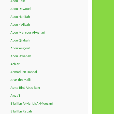
Abou Bakr
Abou Dawoud
Abou Hanifah
Abou l-'Aliyah
Abou Mansour Al-Azhari
Abou Qilabah
Abou Youçouf
Abou ‘Awanah
Ach'ari
Ahmad Ibn Hanbal
Anas Ibn Malik
Asma Bint Abou Bakr
Awza'i
Bilal Ibn Al-Harith Al-Mouzani
Bilal Ibn Rabah