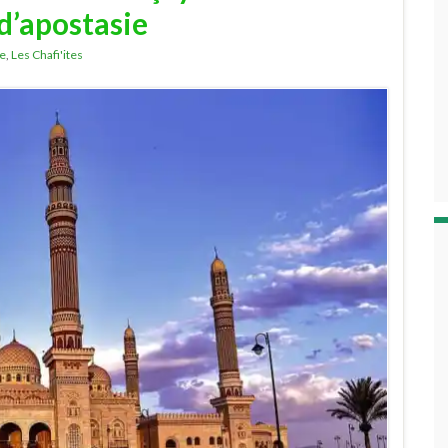
 d’apostasie
ie
,
Les Chafi'ites