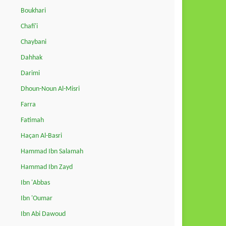
Boukhari
Chafi'i
Chaybani
Dahhak
Darimi
Dhoun-Noun Al-Misri
Farra
Fatimah
Haçan Al-Basri
Hammad Ibn Salamah
Hammad Ibn Zayd
Ibn 'Abbas
Ibn 'Oumar
Ibn Abi Dawoud