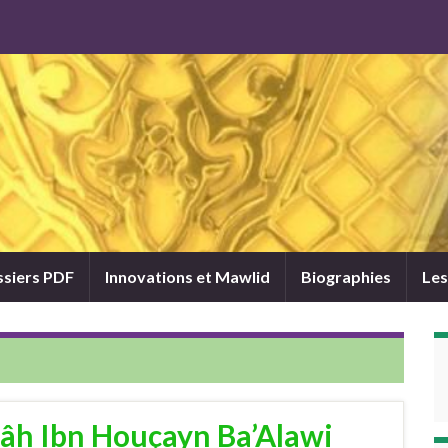
siers PDF
Innovations et Mawlid
Biographies
Les
âh Ibn Houçayn Ba’Alawi