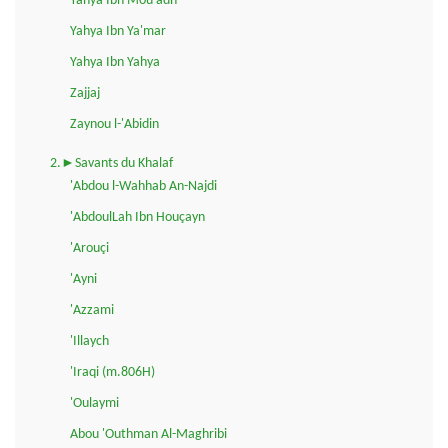
Yahya Ibn Mou'adh
Yahya Ibn Ya'mar
Yahya Ibn Yahya
Zajjaj
Zaynou l-'Abidin
2.►Savants du Khalaf
'Abdou l-Wahhab An-Najdi
'AbdoulLah Ibn Houçayn
'Arouçi
'Ayni
'Azzami
'Illaych
'Iraqi (m.806H)
'Oulaymi
Abou 'Outhman Al-Maghribi