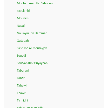
Mouhammad Ibn Sahnoun
Moujahid
Mouslim
Naçai
Nou'aym Ibn Hammad
Qatadah
Sa'id Ibn Al-Mousayyib
Souddi
Soufyan Ibn 'Ouyaynah
Tabarani
Tabari
Tahawi
Thawri
Tirmidhi