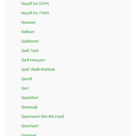
Naçafi (m.537H)
Naçafi (m.710H)
Nawawi
Nidham
Qaddoumi
Qadi 'Iyad
Qadi Houçayn
Qadi ‘Abdil-Wahhab
Qarafi
Qari
Qastallani
Qawouqji
Qayrawani (Ibn Abi Zayd)
Qouchayri
Qounawi