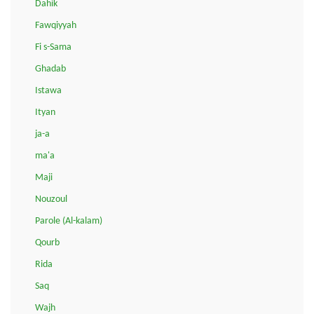
Dahik
Fawqiyyah
Fi s-Sama
Ghadab
Istawa
Ityan
ja-a
ma'a
Maji
Nouzoul
Parole (Al-kalam)
Qourb
Rida
Saq
Wajh