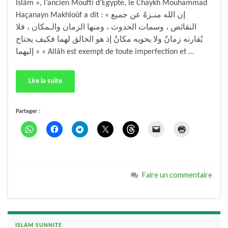
Islâm », l’ancien Moufti d’Egypte, le Chaykh Mouhammad
Haçanayn Makhloûf a dit : « إن الله منـزهٌ عن جميع
النقائص ، وسمات الحدوث ، ومنها الزمان والـمكان ، فلا
يُقارنه زمانٌ ولا يحويه مكانٌ إذ هو الخالق لهما فكيف يحتاج
إليهما » « Allâh est exempt de toute imperfection et …
Lire la suite
Partager :
Faire un commentaire
ISLAM SUNNITE