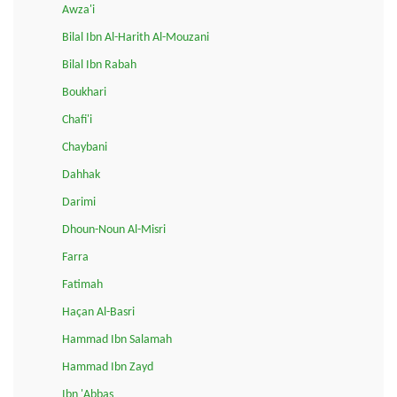
Awza'i
Bilal Ibn Al-Harith Al-Mouzani
Bilal Ibn Rabah
Boukhari
Chafi'i
Chaybani
Dahhak
Darimi
Dhoun-Noun Al-Misri
Farra
Fatimah
Haçan Al-Basri
Hammad Ibn Salamah
Hammad Ibn Zayd
Ibn 'Abbas