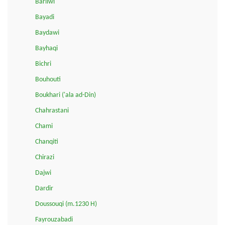
Barilwi
Bayadi
Baydawi
Bayhaqi
Bichri
Bouhouti
Boukhari ('ala ad-Din)
Chahrastani
Chami
Chanqiti
Chirazi
Dajwi
Dardir
Doussouqi (m.1230 H)
Fayrouzabadi