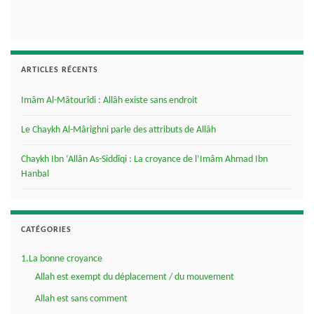
ARTICLES RÉCENTS
Imâm Al-Mâtourîdi : Allâh existe sans endroit
Le Chaykh Al-Mârighni parle des attributs de Allâh
Chaykh Ibn ‘Allân As-Siddîqi : La croyance de l’Imâm Ahmad Ibn
Hanbal
CATÉGORIES
1.La bonne croyance
Allah est exempt du déplacement / du mouvement
Allah est sans comment