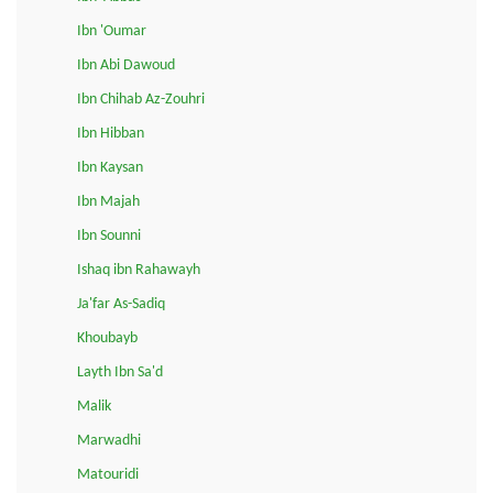
Ibn 'Oumar
Ibn Abi Dawoud
Ibn Chihab Az-Zouhri
Ibn Hibban
Ibn Kaysan
Ibn Majah
Ibn Sounni
Ishaq ibn Rahawayh
Ja'far As-Sadiq
Khoubayb
Layth Ibn Sa'd
Malik
Marwadhi
Matouridi