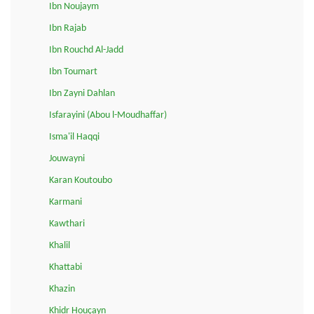
Ibn Noujaym
Ibn Rajab
Ibn Rouchd Al-Jadd
Ibn Toumart
Ibn Zayni Dahlan
Isfarayini (Abou l-Moudhaffar)
Isma'il Haqqi
Jouwayni
Karan Koutoubo
Karmani
Kawthari
Khalil
Khattabi
Khazin
Khidr Houçayn