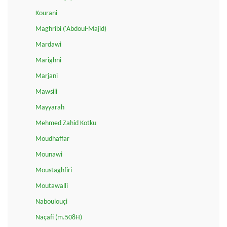
Kourani
Maghribi ('Abdoul-Majid)
Mardawi
Marighni
Marjani
Mawsili
Mayyarah
Mehmed Zahid Kotku
Moudhaffar
Mounawi
Moustaghfiri
Moutawalli
Naboulouçi
Naçafi (m.508H)