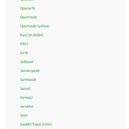
Qourachi
Qourtoubi
Qourtoubi (yahya)
Razi (m.606H)
Rifa'i
Sa'di
Sakhawi
Samarqandi
Samhoudi
Sanad
Sanouçi
sarakhsi
Sawi
Soubki (Tajou d-Din)