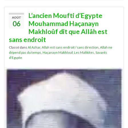
L’ancien Moufti d’Egypte
AOÛT
06
Mouhammad Haçanayn
Makhloûf dit que Allâh est
sans endroit
Classé dans
Al Azhar
,
Allah est sans endroit / sans direction
,
Allah ne
dépend pas du temps
,
Haçanayn Makhlouf
,
Les Malikites
,
Savants
d'Egypte