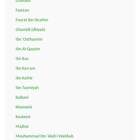
Dhahabi
Fawzan
Fourat ibn Ibrahim
Ghamidi (dhiyab)
Ibn 'Outhaymin
Ibn Al-Qayyim
Ibn Baz
Ibn Karram
Ibn Kathir
Ibn Taymiyah
Kalbani
Khomeini
Koulayni
Majlissi
Mouhammad Ibn 'Abdi l-Wahhab