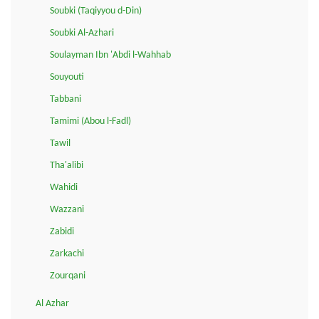
Soubki (Taqiyyou d-Din)
Soubki Al-Azhari
Soulayman Ibn 'Abdi l-Wahhab
Souyouti
Tabbani
Tamimi (Abou l-Fadl)
Tawil
Tha'alibi
Wahidi
Wazzani
Zabidi
Zarkachi
Zourqani
Al Azhar