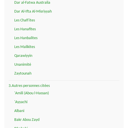
Dar al-Fatwa Australia
Dar Al-Ifta Al-Misriyyah
Les Chafi'ites
Les Hanafites
Les Hanbalites
Les Malikites
Qarawiyyin
Unanimité
Zaytounah
3.Autres personnes citées
'Amili (Abou l-Hassan)
'Ayyachi
Albani
Bakr Abou Zayd