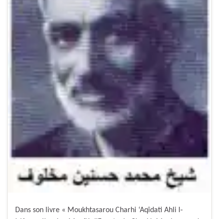
Dans son livre « Moukhtasarou Charhi ‘Aqîdati Ahli l-