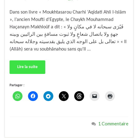
Dans son livre « Moukhtasarou Charhi ‘Aqîdati Ahli l-Islâm
», l’ancien Moufti d’Egypte, le Chaykh Mouhammad
Haçanayn Makhloûf a dit : « فَيُرَى سبحانه لا في مكانٍ ولا
جهةٍ ولا باتصال شعاعٍ ولا ثبوت مسافةٍ بين الرائيين وبينه
تعالى بل على الوجه الذي يليق بقدسيته وجلاله سبحانه » « Il
(Allâh) sera vu soubhânahou sans qu’Il …
Lire la suite
Partager :
1 Commentaire