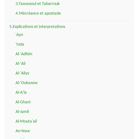
3.Tawassoul et Tabarrouk
4.Mécréance et apostasie
5.Explications et interpretations
'Ayn
'Inda
Al-'Adhim
Al-'Ali
Al-'Aliyy
Al-'Oulouww
Al-A'la
Al-Ghani
Al-Jamil
Al-Mouta'ali
An-Nour