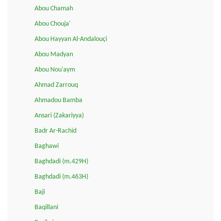
Abou Chamah
Abou Chouja'
Abou Hayyan Al-Andalouçi
Abou Madyan
Abou Nou'aym
Ahmad Zarrouq
Ahmadou Bamba
Ansari (Zakariyya)
Badr Ar-Rachid
Baghawi
Baghdadi (m.429H)
Baghdadi (m.463H)
Baji
Baqillani