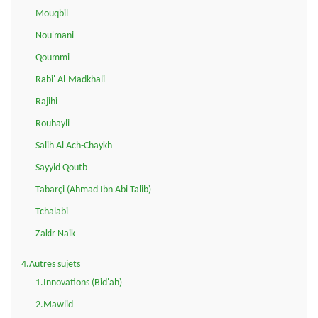
Mouqbil
Nou'mani
Qoummi
Rabi' Al-Madkhali
Rajihi
Rouhayli
Salih Al Ach-Chaykh
Sayyid Qoutb
Tabarçi (Ahmad Ibn Abi Talib)
Tchalabi
Zakir Naik
4.Autres sujets
1.Innovations (Bid'ah)
2.Mawlid