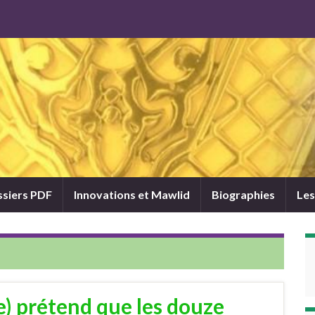
siers PDF
Innovations et Mawlid
Biographies
Les
e) prétend que les douze