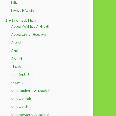
Zajjaj
Zaynou l-'Abidin
2.►Savants du Khalaf
'Abdou l-Wahhab An-Najdi
'AbdoulLah Ibn Houçayn
'Arouçi
'Ayni
'Azzami
'Illaych
'Iraqi (m.806H)
'Oulaymi
Abou 'Outhman Al-Maghribi
Abou Chamah
Abou Chouja'
Abou Hayyan Al-Andalouçi