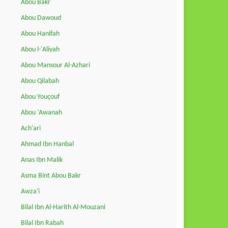
Abou Bakr
Abou Dawoud
Abou Hanifah
Abou l-'Aliyah
Abou Mansour Al-Azhari
Abou Qilabah
Abou Youçouf
Abou ‘Awanah
Ach'ari
Ahmad Ibn Hanbal
Anas Ibn Malik
Asma Bint Abou Bakr
Awza'i
Bilal Ibn Al-Harith Al-Mouzani
Bilal Ibn Rabah