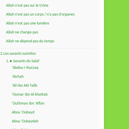
Allah n'est pas sur le trône
Allah n'est pas un corps / n'a pas d'organes
Allah n'est pas une lumière
Allah ne change pas
Allah ne dépend pas du temps
2.Les savants sunnites
1.►Savants du Salaf
'Abdou r-Razzaq
'Aichah
'Ali Ibn Abi Talib
'Oumar Ibn Al-khattab
'Outhman Ibn 'Affan
Abou 'Oubayd
Abou 'Oubaydah