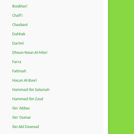
Boukhari
Chafi'i
Chaybani
Dahhak
Darimi
Dhoun-Noun Al-Misri
Farra
Fatimah
Haçan Al-Basri
Hammad Ibn Salamah
Hammad Ibn Zayd
Ibn 'Abbas
Ibn 'Oumar
Ibn Abi Dawoud