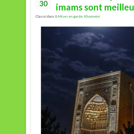
30
imams sont meilleu
Classé dans
8.Mises en garde
,
Khomeini