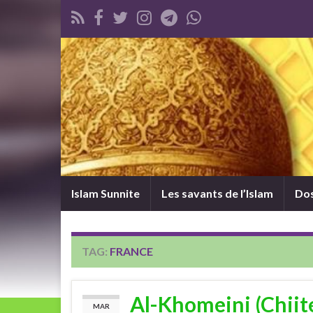
Islam Sunnite
Les savants de l’Islam
Dos
TAG:
FRANCE
Al-Khomeini (Chiit
MAR