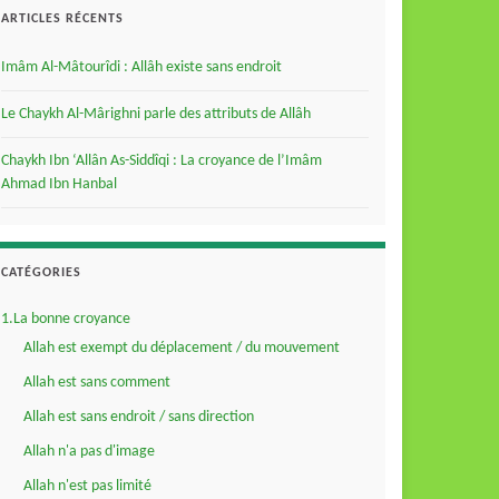
ARTICLES RÉCENTS
Imâm Al-Mâtourîdi : Allâh existe sans endroit
Le Chaykh Al-Mârighni parle des attributs de Allâh
Chaykh Ibn ‘Allân As-Siddîqi : La croyance de l’Imâm
Ahmad Ibn Hanbal
CATÉGORIES
1.La bonne croyance
Allah est exempt du déplacement / du mouvement
Allah est sans comment
Allah est sans endroit / sans direction
Allah n'a pas d'image
Allah n'est pas limité