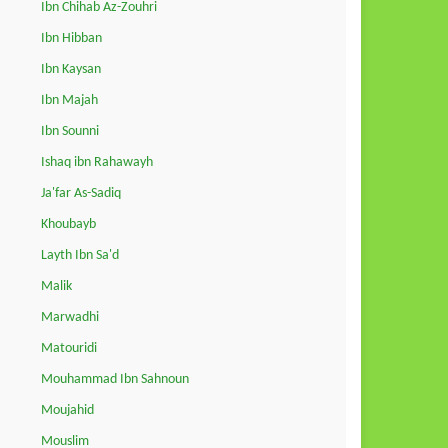
Ibn Chihab Az-Zouhri
Ibn Hibban
Ibn Kaysan
Ibn Majah
Ibn Sounni
Ishaq ibn Rahawayh
Ja'far As-Sadiq
Khoubayb
Layth Ibn Sa'd
Malik
Marwadhi
Matouridi
Mouhammad Ibn Sahnoun
Moujahid
Mouslim