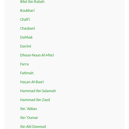
Bilal Ibn Rabah
Boukhari
Chafi'i
Chaybani
Dahhak
Darimi
Dhoun-Noun Al-Misri
Farra
Fatimah
Haçan Al-Basri
Hammad Ibn Salamah
Hammad Ibn Zayd
Ibn 'Abbas
Ibn 'Oumar
Ibn Abi Dawoud