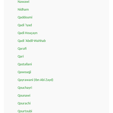
Nawawi
Nidham
Qaddoumi
Qadi 'Iyad
Qadi Houçayn
Qadi ‘Abdil-Wahhab
Qarafi
Qari
Qastallani
Qawouqji
Qayrawani (Ibn Abi Zayd)
Qouchayri
Qounawi
Qourachi
Qourtoubi