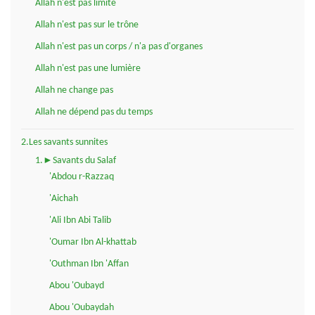
Allah n'est pas limité
Allah n'est pas sur le trône
Allah n'est pas un corps / n'a pas d'organes
Allah n'est pas une lumière
Allah ne change pas
Allah ne dépend pas du temps
2.Les savants sunnites
1.►Savants du Salaf
'Abdou r-Razzaq
'Aichah
'Ali Ibn Abi Talib
'Oumar Ibn Al-khattab
'Outhman Ibn 'Affan
Abou 'Oubayd
Abou 'Oubaydah