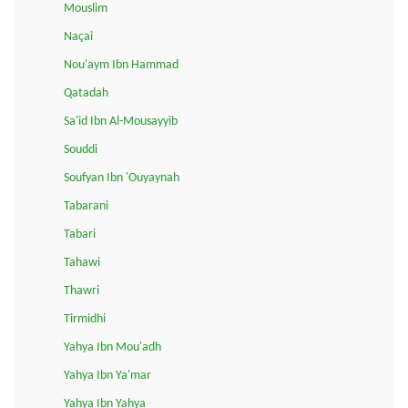
Mouslim
Naçai
Nou'aym Ibn Hammad
Qatadah
Sa'id Ibn Al-Mousayyib
Souddi
Soufyan Ibn 'Ouyaynah
Tabarani
Tabari
Tahawi
Thawri
Tirmidhi
Yahya Ibn Mou'adh
Yahya Ibn Ya'mar
Yahya Ibn Yahya