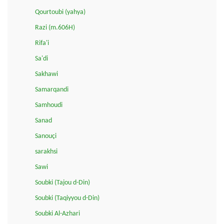
Qourtoubi (yahya)
Razi (m.606H)
Rifa'i
Sa'di
Sakhawi
Samarqandi
Samhoudi
Sanad
Sanouçi
sarakhsi
Sawi
Soubki (Tajou d-Din)
Soubki (Taqiyyou d-Din)
Soubki Al-Azhari