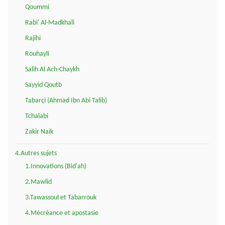
Qoummi
Rabi' Al-Madkhali
Rajihi
Rouhayli
Salih Al Ach-Chaykh
Sayyid Qoutb
Tabarçi (Ahmad Ibn Abi Talib)
Tchalabi
Zakir Naik
4.Autres sujets
1.Innovations (Bid'ah)
2.Mawlid
3.Tawassoul et Tabarrouk
4.Mécréance et apostasie