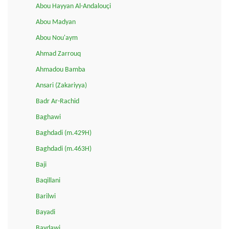
Abou Hayyan Al-Andalouçi
Abou Madyan
Abou Nou'aym
Ahmad Zarrouq
Ahmadou Bamba
Ansari (Zakariyya)
Badr Ar-Rachid
Baghawi
Baghdadi (m.429H)
Baghdadi (m.463H)
Baji
Baqillani
Barilwi
Bayadi
Baydawi