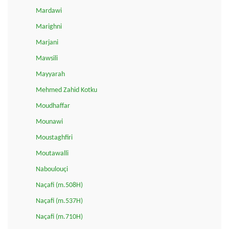
Mardawi
Marighni
Marjani
Mawsili
Mayyarah
Mehmed Zahid Kotku
Moudhaffar
Mounawi
Moustaghfiri
Moutawalli
Naboulouçi
Naçafi (m.508H)
Naçafi (m.537H)
Naçafi (m.710H)