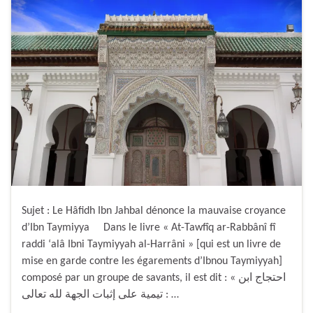
Sujet : Le Hâfidh Ibn Jahbal dénonce la mauvaise croyance
d’Ibn Taymiyya Dans le livre « At-Tawfîq ar-Rabbânî fî
raddi ‘alâ Ibni Taymiyyah al-Harrâni » [qui est un livre de
mise en garde contre les égarements d’Ibnou Taymiyyah]
composé par un groupe de savants, il est dit : « احتجاج ابن
تيمية على إثبات الجهة لله تعالى : …