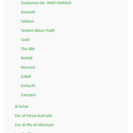
Soulayman Ibn 'Abdi l-Wahhab
Souyouti
Tabbani
Tamimi (Abou l-Fadl)
Tawil
Tha'alibi
Wahidi
Wazzani
Zabidi
Zarkachi
Zourqani
Al Azhar
Dar al-Fatwa Australia
Dar Al-Ifta Al-Misriyyah