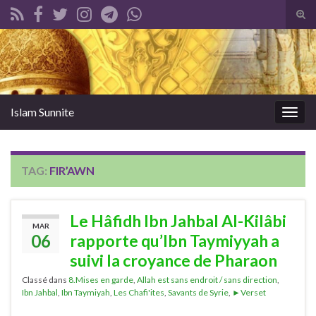
Tog
sear
Search for:
for
Islam Sunnite
Togg
navig
TAG:
FIR’AWN
Le Hâfidh Ibn Jahbal Al-Kilâbi
MAR
06
rapporte qu’Ibn Taymiyyah a
suivi la croyance de Pharaon
Classé dans
8.Mises en garde
,
Allah est sans endroit / sans direction
,
Ibn Jahbal
,
Ibn Taymiyah
,
Les Chafi'ites
,
Savants de Syrie
,
►Verset