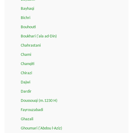
Bayhaqi
Bichri
Bouhouti
Boukhari ('ala ad-Din)
Chahrastani
Chami
Chanqiti
Chirazi
Dajwi
Dardir
Doussouqi (m.1230 H)
Fayrouzabadi
Ghazali
Ghoumari ('Abdou l-Aziz)