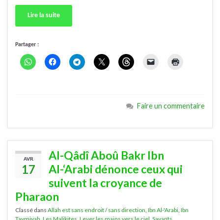
Lire la suite
Partager :
Faire un commentaire
Al-Qâdî Aboû Bakr Ibn
AVR
17
Al-‘Arabi dénonce ceux qui
suivent la croyance de
Pharaon
Classé dans
Allah est sans endroit / sans direction
,
Ibn Al-'Arabi
,
Ibn
Taymiyah
,
Les Malikites
,
Lever les mains vers le ciel
,
Savants