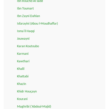
Ibn Rouchd Al-Jadd
Ibn Toumart
Ibn Zayni Dahlan
Isfarayini (Abou l-Moudhaffar)
Isma'il Haqqi
Jouwayni
Karan Koutoubo
Karmani
Kawthari
Khalil
Khattabi
Khazin
Khidr Houçayn
Kourani
Maghribi ('Abdoul-Majid)