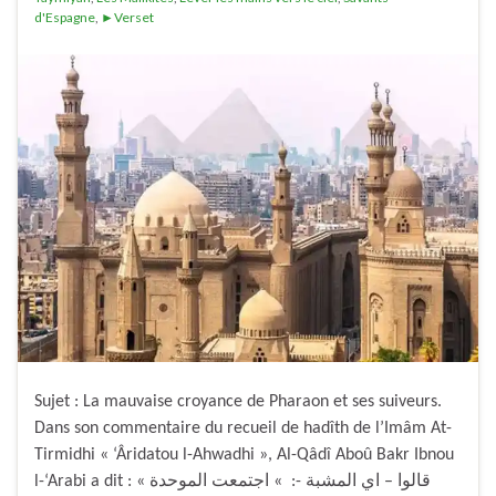
d'Espagne
,
►Verset
Sujet : La mauvaise croyance de Pharaon et ses suiveurs.
Dans son commentaire du recueil de hadîth de l’Imâm At-
Tirmidhi « ‘Âridatou l-Ahwadhi », Al-Qâdî Aboû Bakr Ibnou
l-‘Arabi a dit : « قالوا – اي المشبة -: » اجتمعت الموحدة