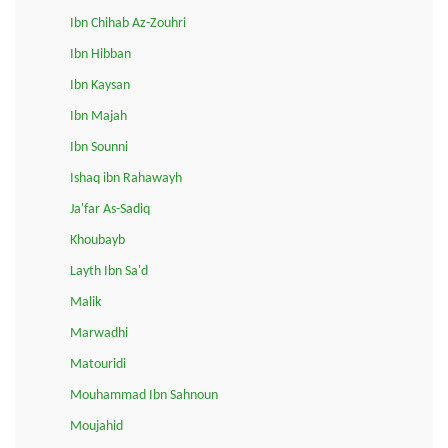
Ibn Chihab Az-Zouhri
Ibn Hibban
Ibn Kaysan
Ibn Majah
Ibn Sounni
Ishaq ibn Rahawayh
Ja'far As-Sadiq
Khoubayb
Layth Ibn Sa'd
Malik
Marwadhi
Matouridi
Mouhammad Ibn Sahnoun
Moujahid