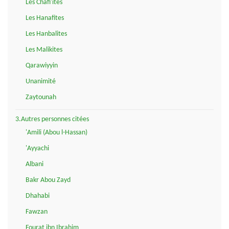
Les Chafi'ites
Les Hanafites
Les Hanbalites
Les Malikites
Qarawiyyin
Unanimité
Zaytounah
3.Autres personnes citées
'Amili (Abou l-Hassan)
'Ayyachi
Albani
Bakr Abou Zayd
Dhahabi
Fawzan
Fourat ibn Ibrahim