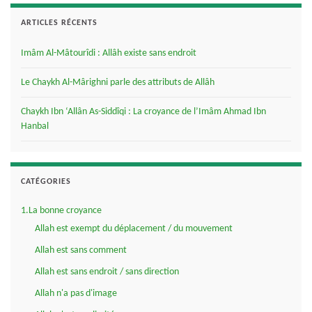
ARTICLES RÉCENTS
Imâm Al-Mâtourîdi : Allâh existe sans endroit
Le Chaykh Al-Mârighni parle des attributs de Allâh
Chaykh Ibn ‘Allân As-Siddîqi : La croyance de l’Imâm Ahmad Ibn
Hanbal
CATÉGORIES
1.La bonne croyance
Allah est exempt du déplacement / du mouvement
Allah est sans comment
Allah est sans endroit / sans direction
Allah n'a pas d'image