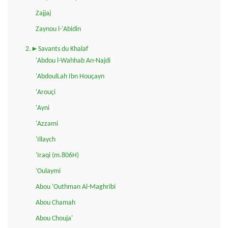
Zajjaj
Zaynou l-'Abidin
2.►Savants du Khalaf
'Abdou l-Wahhab An-Najdi
'AbdoulLah Ibn Houçayn
'Arouçi
'Ayni
'Azzami
'Illaych
'Iraqi (m.806H)
'Oulaymi
Abou 'Outhman Al-Maghribi
Abou Chamah
Abou Chouja'