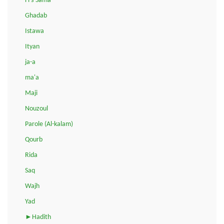
Fi s-Sama
Ghadab
Istawa
Ityan
ja-a
ma'a
Maji
Nouzoul
Parole (Al-kalam)
Qourb
Rida
Saq
Wajh
Yad
►Hadith