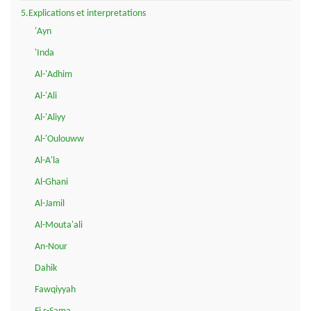
5.Explications et interpretations
'Ayn
'Inda
Al-'Adhim
Al-'Ali
Al-'Aliyy
Al-'Oulouww
Al-A'la
Al-Ghani
Al-Jamil
Al-Mouta'ali
An-Nour
Dahik
Fawqiyyah