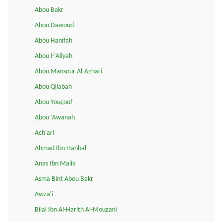
Abou Bakr
Abou Dawoud
Abou Hanifah
Abou l-'Aliyah
Abou Mansour Al-Azhari
Abou Qilabah
Abou Youçouf
Abou ‘Awanah
Ach'ari
Ahmad Ibn Hanbal
Anas Ibn Malik
Asma Bint Abou Bakr
Awza'i
Bilal Ibn Al-Harith Al-Mouzani