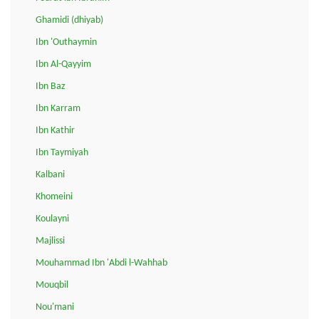
Ghamidi (dhiyab)
Ibn 'Outhaymin
Ibn Al-Qayyim
Ibn Baz
Ibn Karram
Ibn Kathir
Ibn Taymiyah
Kalbani
Khomeini
Koulayni
Majlissi
Mouhammad Ibn 'Abdi l-Wahhab
Mouqbil
Nou'mani