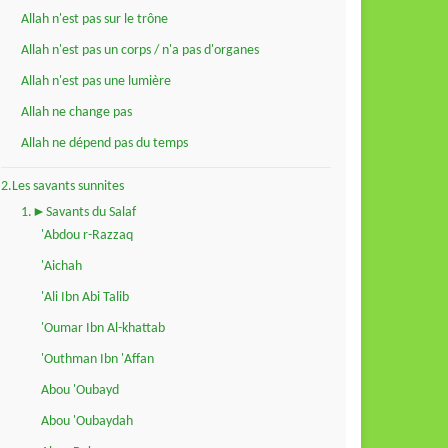
Allah n'est pas sur le trône
Allah n'est pas un corps / n'a pas d'organes
Allah n'est pas une lumière
Allah ne change pas
Allah ne dépend pas du temps
2.Les savants sunnites
1.►Savants du Salaf
'Abdou r-Razzaq
'Aichah
'Ali Ibn Abi Talib
'Oumar Ibn Al-khattab
'Outhman Ibn 'Affan
Abou 'Oubayd
Abou 'Oubaydah