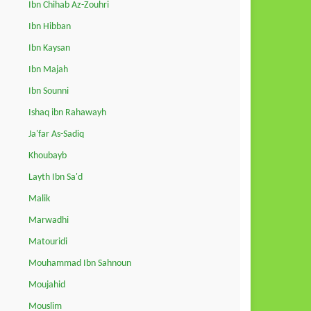
Ibn Chihab Az-Zouhri
Ibn Hibban
Ibn Kaysan
Ibn Majah
Ibn Sounni
Ishaq ibn Rahawayh
Ja'far As-Sadiq
Khoubayb
Layth Ibn Sa'd
Malik
Marwadhi
Matouridi
Mouhammad Ibn Sahnoun
Moujahid
Mouslim