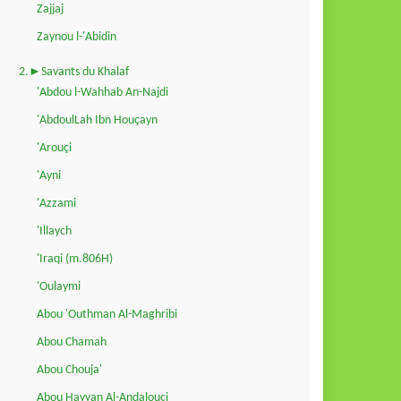
Zajjaj
Zaynou l-'Abidin
2.►Savants du Khalaf
'Abdou l-Wahhab An-Najdi
'AbdoulLah Ibn Houçayn
'Arouçi
'Ayni
'Azzami
'Illaych
'Iraqi (m.806H)
'Oulaymi
Abou 'Outhman Al-Maghribi
Abou Chamah
Abou Chouja'
Abou Hayyan Al-Andalouçi