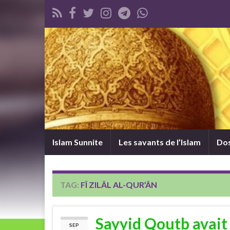
Islam Sunnite
Les savants de l’Islam
Dos
TAG:
FÎ ZILÂL AL-QUR’ÂN
Sayyid Qoutb avait
SEP