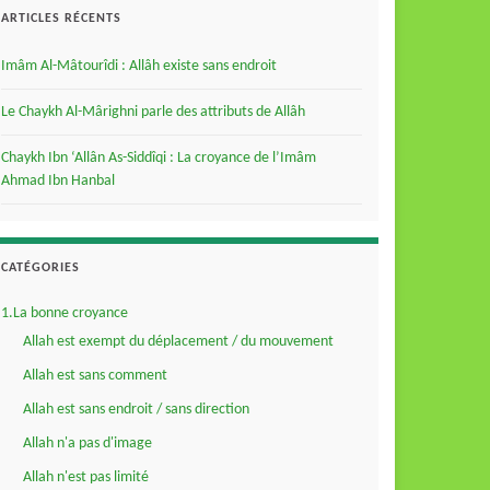
ARTICLES RÉCENTS
Imâm Al-Mâtourîdi : Allâh existe sans endroit
Le Chaykh Al-Mârighni parle des attributs de Allâh
Chaykh Ibn ‘Allân As-Siddîqi : La croyance de l’Imâm
Ahmad Ibn Hanbal
CATÉGORIES
1.La bonne croyance
Allah est exempt du déplacement / du mouvement
Allah est sans comment
Allah est sans endroit / sans direction
Allah n'a pas d'image
Allah n'est pas limité