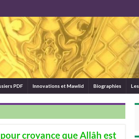
siers PDF
Innovations et Mawlid
Biographies
Les
 pour croyance que Allâh est