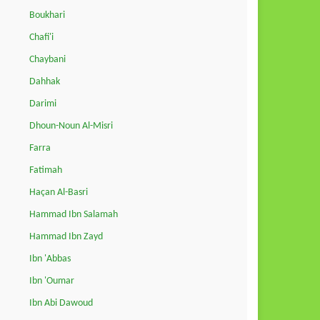
Boukhari
Chafi'i
Chaybani
Dahhak
Darimi
Dhoun-Noun Al-Misri
Farra
Fatimah
Haçan Al-Basri
Hammad Ibn Salamah
Hammad Ibn Zayd
Ibn 'Abbas
Ibn 'Oumar
Ibn Abi Dawoud