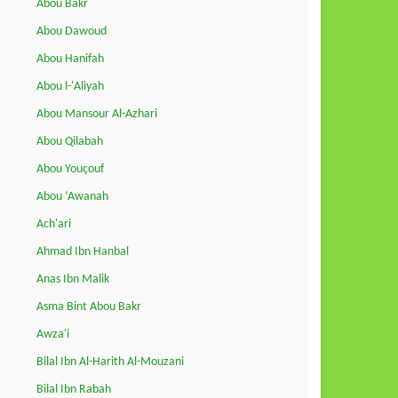
Abou Bakr
Abou Dawoud
Abou Hanifah
Abou l-'Aliyah
Abou Mansour Al-Azhari
Abou Qilabah
Abou Youçouf
Abou ‘Awanah
Ach'ari
Ahmad Ibn Hanbal
Anas Ibn Malik
Asma Bint Abou Bakr
Awza'i
Bilal Ibn Al-Harith Al-Mouzani
Bilal Ibn Rabah