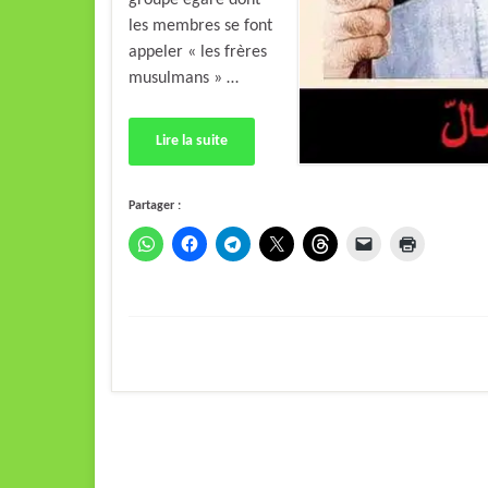
groupe égaré dont
les membres se font
appeler « les frères
musulmans » …
Lire la suite
Partager :