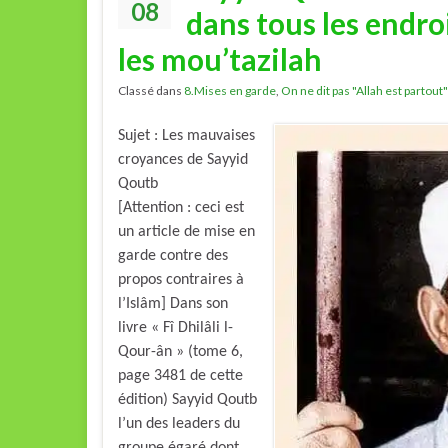
08
dans tous les endr
les mou’tazilah
Classé dans
8.Mises en garde
,
On ne dit pas "Allah est partout
Sujet : Les mauvaises
croyances de Sayyid
Qoutb
[Attention : ceci est
un article de mise en
garde contre des
propos contraires à
l’Islâm] Dans son
livre « Fî Dhilâli l-
Qour-ân » (tome 6,
page 3481 de cette
édition) Sayyid Qoutb
l’un des leaders du