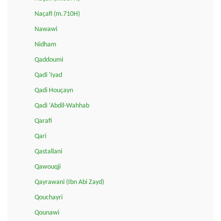
Naçafi (m.710H)
Nawawi
Nidham
Qaddoumi
Qadi 'Iyad
Qadi Houçayn
Qadi ‘Abdil-Wahhab
Qarafi
Qari
Qastallani
Qawouqji
Qayrawani (Ibn Abi Zayd)
Qouchayri
Qounawi