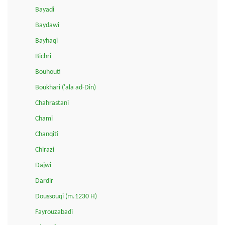
Bayadi
Baydawi
Bayhaqi
Bichri
Bouhouti
Boukhari ('ala ad-Din)
Chahrastani
Chami
Chanqiti
Chirazi
Dajwi
Dardir
Doussouqi (m.1230 H)
Fayrouzabadi