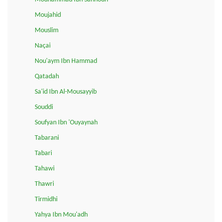
Moujahid
Mouslim
Naçai
Nou'aym Ibn Hammad
Qatadah
Sa'id Ibn Al-Mousayyib
Souddi
Soufyan Ibn 'Ouyaynah
Tabarani
Tabari
Tahawi
Thawri
Tirmidhi
Yahya Ibn Mou'adh