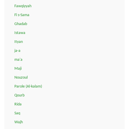
Fawqiyyah
Fi s-Sama
Ghadab
Istawa
Ityan
ja-a
ma'a
Maji
Nouzoul
Parole (Al-kalam)
Qourb
Rida
Saq
Wajh