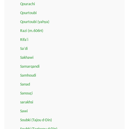
Qourachi
Qourtoubi
Qourtoubi (yahya)
Razi (m.606H)
Rifa'i
Sa'di
Sakhawi
Samarqandi
Samhoudi
Sanad
Sanouçi
sarakhsi
Sawi
Soubki (Tajou d-Din)