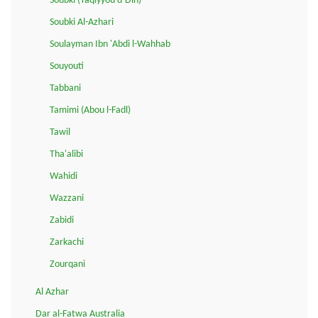
Soubki (Taqiyyou d-Din)
Soubki Al-Azhari
Soulayman Ibn 'Abdi l-Wahhab
Souyouti
Tabbani
Tamimi (Abou l-Fadl)
Tawil
Tha'alibi
Wahidi
Wazzani
Zabidi
Zarkachi
Zourqani
Al Azhar
Dar al-Fatwa Australia