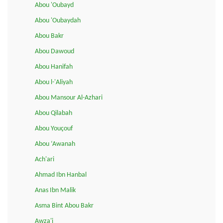
Abou 'Oubayd
Abou 'Oubaydah
Abou Bakr
Abou Dawoud
Abou Hanifah
Abou l-'Aliyah
Abou Mansour Al-Azhari
Abou Qilabah
Abou Youçouf
Abou ‘Awanah
Ach'ari
Ahmad Ibn Hanbal
Anas Ibn Malik
Asma Bint Abou Bakr
Awza'i