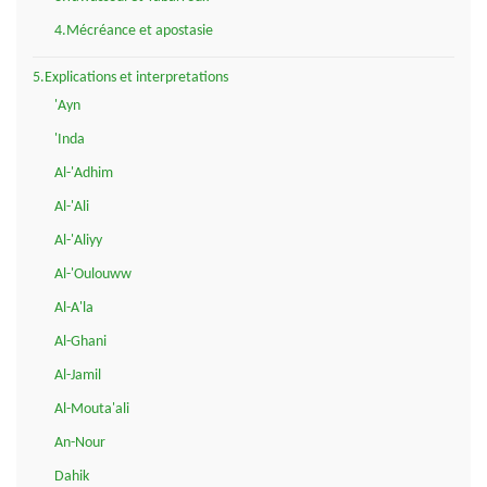
4.Mécréance et apostasie
5.Explications et interpretations
'Ayn
'Inda
Al-'Adhim
Al-'Ali
Al-'Aliyy
Al-'Oulouww
Al-A'la
Al-Ghani
Al-Jamil
Al-Mouta'ali
An-Nour
Dahik