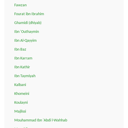
Fawzan
Fourat ibn Ibrahim
Ghamidi (dhiyab)
Ibn 'Outhaymin
Ibn Al-Qayyim
Ibn Baz
Ibn Karram
Ibn Kathir
Ibn Taymiyah
Kalbani
Khomeini
Koulayni
Majlissi
Mouhammad Ibn 'Abdi l-Wahhab