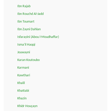
Ibn Rajab
Ibn Rouchd Al-Jadd
Ibn Toumart
Ibn Zayni Dahlan
Isfarayini (Abou l-Moudhaffar)
Isma'il Haqqi
Jouwayni
Karan Koutoubo
Karmani
Kawthari
Khalil
Khattabi
Khazin
Khidr Houçayn