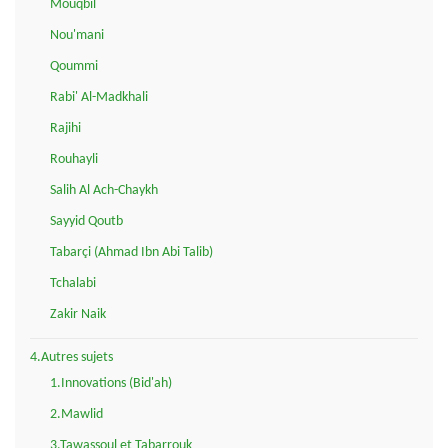
Mouqbil
Nou'mani
Qoummi
Rabi' Al-Madkhali
Rajihi
Rouhayli
Salih Al Ach-Chaykh
Sayyid Qoutb
Tabarçi (Ahmad Ibn Abi Talib)
Tchalabi
Zakir Naik
4.Autres sujets
1.Innovations (Bid'ah)
2.Mawlid
3.Tawassoul et Tabarrouk