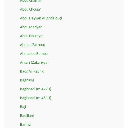
Abou Chamah
Abou Chouja'
Abou Hayyan Al-Andalouçi
Abou Madyan
Abou Nou'aym
Ahmad Zarrouq
Ahmadou Bamba
Ansari (Zakariyya)
Badr Ar-Rachid
Baghawi
Baghdadi (m.429H)
Baghdadi (m.463H)
Baji
Baqillani
Barilwi