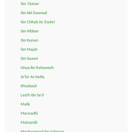
Ibn 'Oumar
Ibn Abi Dawoud
Ibn Chihab Az-Zouhri
Ibn Hibban
Ibn Kaysan
Ibn Majah
Ibn Sounni
Ishaq ibn Rahawayh
Ja'far As-Sadiq
Khoubayb
Layth Ibn Sa'd
Malik
Marwadhi
Matouridi
Mouhammad Ibn Sahnoun