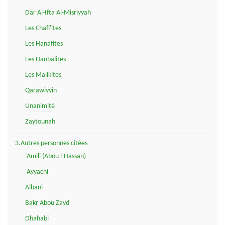
Dar Al-Ifta Al-Misriyyah
Les Chafi'ites
Les Hanafites
Les Hanbalites
Les Malikites
Qarawiyyin
Unanimité
Zaytounah
3.Autres personnes citées
'Amili (Abou l-Hassan)
'Ayyachi
Albani
Bakr Abou Zayd
Dhahabi