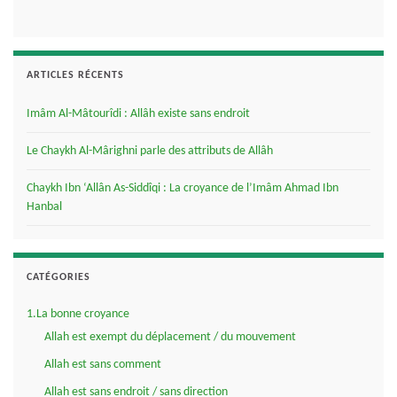
ARTICLES RÉCENTS
Imâm Al-Mâtourîdi : Allâh existe sans endroit
Le Chaykh Al-Mârighni parle des attributs de Allâh
Chaykh Ibn ‘Allân As-Siddîqi : La croyance de l’Imâm Ahmad Ibn
Hanbal
CATÉGORIES
1.La bonne croyance
Allah est exempt du déplacement / du mouvement
Allah est sans comment
Allah est sans endroit / sans direction