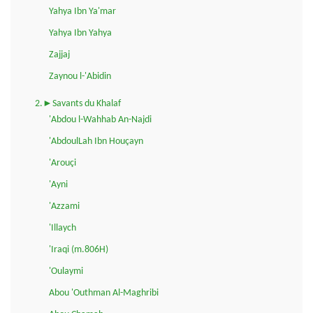
Yahya Ibn Ya'mar
Yahya Ibn Yahya
Zajjaj
Zaynou l-'Abidin
2.►Savants du Khalaf
'Abdou l-Wahhab An-Najdi
'AbdoulLah Ibn Houçayn
'Arouçi
'Ayni
'Azzami
'Illaych
'Iraqi (m.806H)
'Oulaymi
Abou 'Outhman Al-Maghribi