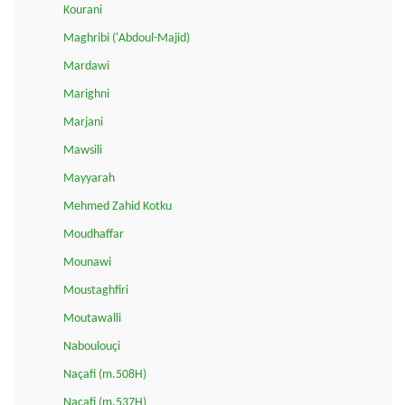
Kourani
Maghribi ('Abdoul-Majid)
Mardawi
Marighni
Marjani
Mawsili
Mayyarah
Mehmed Zahid Kotku
Moudhaffar
Mounawi
Moustaghfiri
Moutawalli
Naboulouçi
Naçafi (m.508H)
Naçafi (m.537H)