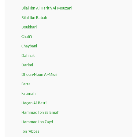
Bilal Ibn Al-Harith Al-Mouzani
Bilal Ibn Rabah
Boukhari
Chafi'i
Chaybani
Dahhak
Darimi
Dhoun-Noun Al-Misri
Farra
Fatimah
Haçan Al-Basri
Hammad Ibn Salamah
Hammad Ibn Zayd
Ibn 'Abbas