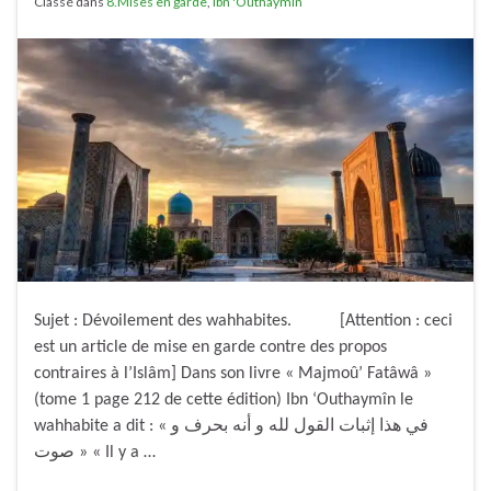
Classé dans
8.Mises en garde
,
Ibn 'Outhaymin
Sujet : Dévoilement des wahhabites. [Attention : ceci
est un article de mise en garde contre des propos
contraires à l’Islâm] Dans son livre « Majmoû’ Fatâwâ »
(tome 1 page 212 de cette édition) Ibn ‘Outhaymîn le
wahhabite a dit : « في هذا إثبات القول لله و أنه بحرف و
صوت » « Il y a …