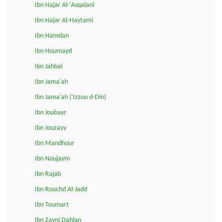
Ibn Hajar Al-'Asqalani
Ibn Hajar Al-Haytami
Ibn Hamdan
Ibn Houmayd
Ibn Jahbal
Ibn Jama'ah
Ibn Jama'ah ('Izzou d-Din)
Ibn Joubayr
Ibn Jouzayy
Ibn Mandhour
Ibn Noujaym
Ibn Rajab
Ibn Rouchd Al-Jadd
Ibn Toumart
Ibn Zayni Dahlan