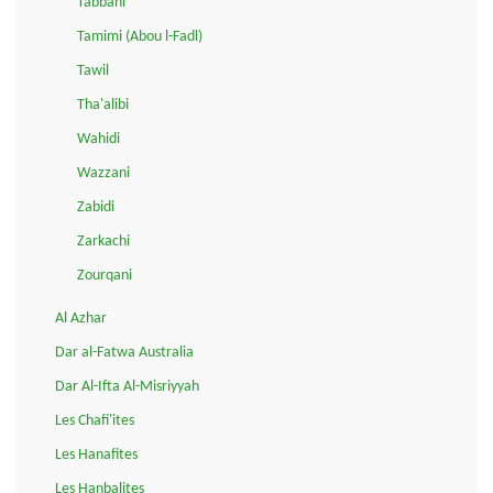
Tabbani
Tamimi (Abou l-Fadl)
Tawil
Tha'alibi
Wahidi
Wazzani
Zabidi
Zarkachi
Zourqani
Al Azhar
Dar al-Fatwa Australia
Dar Al-Ifta Al-Misriyyah
Les Chafi'ites
Les Hanafites
Les Hanbalites