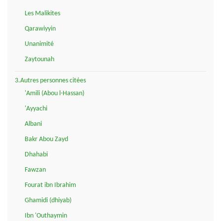
Les Malikites
Qarawiyyin
Unanimité
Zaytounah
3.Autres personnes citées
'Amili (Abou l-Hassan)
'Ayyachi
Albani
Bakr Abou Zayd
Dhahabi
Fawzan
Fourat ibn Ibrahim
Ghamidi (dhiyab)
Ibn 'Outhaymin