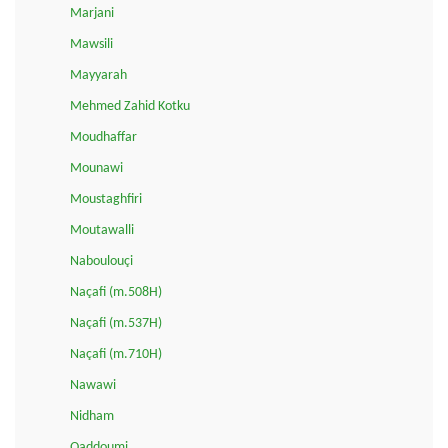
Marjani
Mawsili
Mayyarah
Mehmed Zahid Kotku
Moudhaffar
Mounawi
Moustaghfiri
Moutawalli
Naboulouçi
Naçafi (m.508H)
Naçafi (m.537H)
Naçafi (m.710H)
Nawawi
Nidham
Qaddoumi