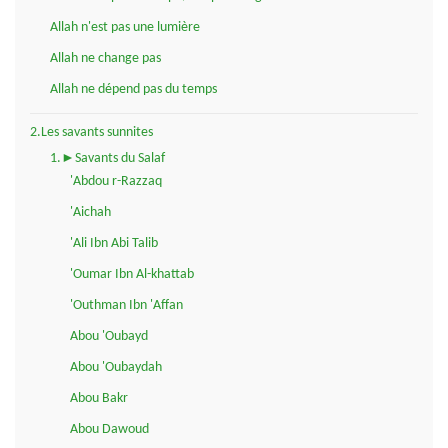
Allah n'est pas une lumière
Allah ne change pas
Allah ne dépend pas du temps
2.Les savants sunnites
1.►Savants du Salaf
'Abdou r-Razzaq
'Aichah
'Ali Ibn Abi Talib
'Oumar Ibn Al-khattab
'Outhman Ibn 'Affan
Abou 'Oubayd
Abou 'Oubaydah
Abou Bakr
Abou Dawoud