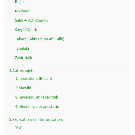
Rajihi
Rouhayli
Salih Al Ach-Chaykh
Sayyid Qoutb
Tabarçi (Ahmad Ibn Abi Talib)
Tchalabi
Zakir Naik
4.Autres sujets
1.Innovations (Bid'ah)
2.Mawlid
3.Tawassoul et Tabarrouk
4.Mécréance et apostasie
5.Explications et interpretations
'Ayn