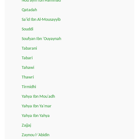
Nou'aym Ibn Hammad
Qatadah
Sa'id Ibn Al-Mousayyib
Souddi
Soufyan Ibn 'Ouyaynah
Tabarani
Tabari
Tahawi
Thawri
Tirmidhi
Yahya Ibn Mou'adh
Yahya Ibn Ya'mar
Yahya Ibn Yahya
Zajjaj
Zaynou l-'Abidin