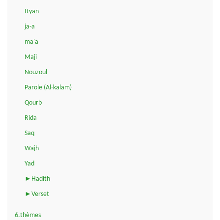
Ityan
ja-a
ma'a
Maji
Nouzoul
Parole (Al-kalam)
Qourb
Rida
Saq
Wajh
Yad
►Hadith
►Verset
6.thèmes