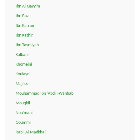
Ibn Al-Qayyim
Ibn Baz
Ibn Karram
Ibn Kathir
Ibn Taymiyah
Kalbani
Khomeini
Koulayni
Majlissi
Mouhammad Ibn 'Abdi l-Wahhab
Mouqbil
Nou'mani
Qoummi
Rabi' Al-Madkhali