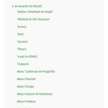
2.►Savants du Khalaf
'Abdou l-Wahhab An-Najdi
'AbdoulLah Ibn Houçayn
'Arouçi
'Ayni
'Azzami
'Illaych
'Iraqi (m.806H)
'Oulaymi
Abou 'Outhman Al-Maghribi
Abou Chamah
Abou Chouja'
Abou Hayyan Al-Andalouçi
Abou Madyan