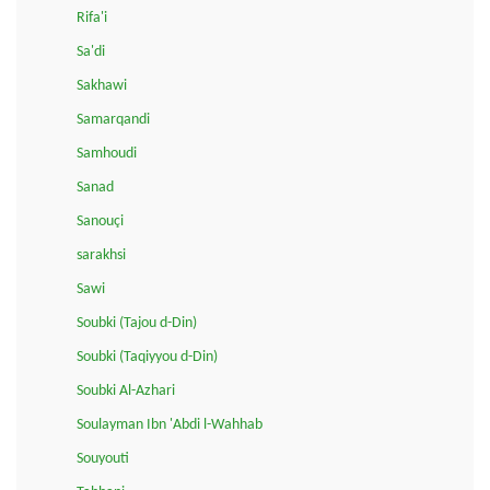
Rifa'i
Sa'di
Sakhawi
Samarqandi
Samhoudi
Sanad
Sanouçi
sarakhsi
Sawi
Soubki (Tajou d-Din)
Soubki (Taqiyyou d-Din)
Soubki Al-Azhari
Soulayman Ibn 'Abdi l-Wahhab
Souyouti