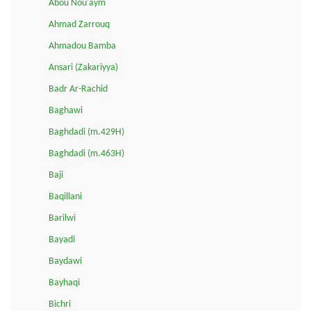
Abou Nou'aym
Ahmad Zarrouq
Ahmadou Bamba
Ansari (Zakariyya)
Badr Ar-Rachid
Baghawi
Baghdadi (m.429H)
Baghdadi (m.463H)
Baji
Baqillani
Barilwi
Bayadi
Baydawi
Bayhaqi
Bichri