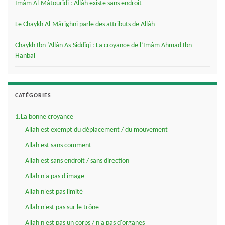
Imâm Al-Mâtourîdi : Allâh existe sans endroit
Le Chaykh Al-Mârighni parle des attributs de Allâh
Chaykh Ibn ‘Allân As-Siddîqi : La croyance de l’Imâm Ahmad Ibn
Hanbal
CATÉGORIES
1.La bonne croyance
Allah est exempt du déplacement / du mouvement
Allah est sans comment
Allah est sans endroit / sans direction
Allah n'a pas d'image
Allah n'est pas limité
Allah n'est pas sur le trône
Allah n'est pas un corps / n'a pas d'organes