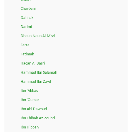
Chaybani
Dahhak
Darimi
Dhoun-Noun Al-Misri
Farra
Fatimah
Haçan Al-Basri
Hammad Ibn Salamah
Hammad Ibn Zayd
Ibn 'Abbas
Ibn 'Oumar
Ibn Abi Dawoud
Ibn Chihab Az-Zouhri
Ibn Hibban