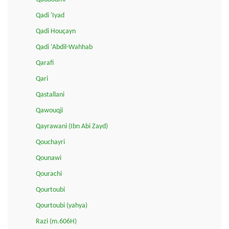
Qadi 'Iyad
Qadi Houçayn
Qadi ‘Abdil-Wahhab
Qarafi
Qari
Qastallani
Qawouqji
Qayrawani (Ibn Abi Zayd)
Qouchayri
Qounawi
Qourachi
Qourtoubi
Qourtoubi (yahya)
Razi (m.606H)