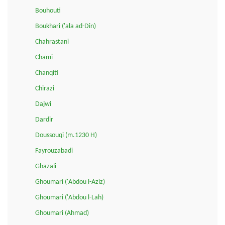
Bouhouti
Boukhari ('ala ad-Din)
Chahrastani
Chami
Chanqiti
Chirazi
Dajwi
Dardir
Doussouqi (m.1230 H)
Fayrouzabadi
Ghazali
Ghoumari ('Abdou l-Aziz)
Ghoumari ('Abdou l-Lah)
Ghoumari (Ahmad)