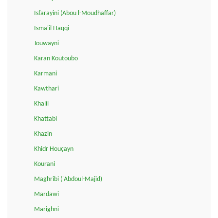
Isfarayini (Abou l-Moudhaffar)
Isma'il Haqqi
Jouwayni
Karan Koutoubo
Karmani
Kawthari
Khalil
Khattabi
Khazin
Khidr Houçayn
Kourani
Maghribi ('Abdoul-Majid)
Mardawi
Marighni