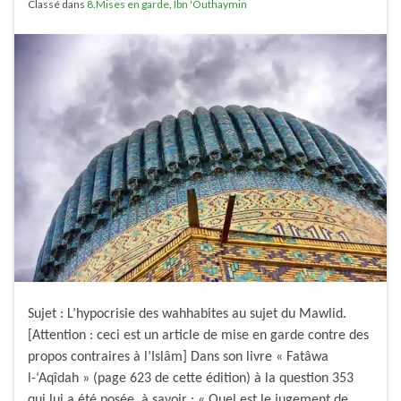
Classé dans
8.Mises en garde
,
Ibn 'Outhaymin
Sujet : L’hypocrisie des wahhabites au sujet du Mawlid.
[Attention : ceci est un article de mise en garde contre des
propos contraires à l’Islâm] Dans son livre « Fatâwa
l-‘Aqîdah » (page 623 de cette édition) à la question 353
qui lui a été posée, à savoir : « Quel est le jugement de