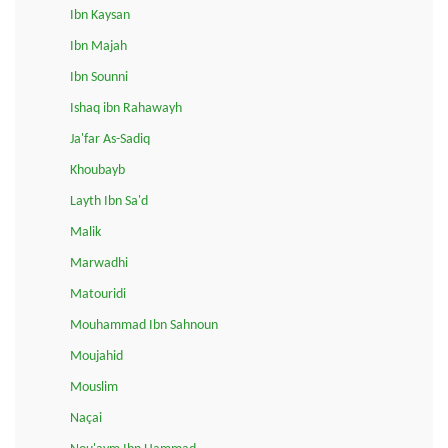
Ibn Kaysan
Ibn Majah
Ibn Sounni
Ishaq ibn Rahawayh
Ja'far As-Sadiq
Khoubayb
Layth Ibn Sa'd
Malik
Marwadhi
Matouridi
Mouhammad Ibn Sahnoun
Moujahid
Mouslim
Naçai