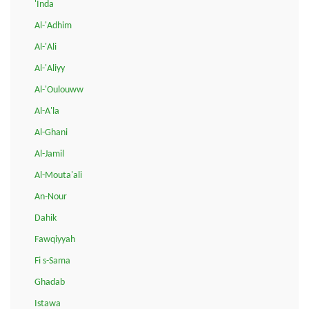
'Inda
Al-'Adhim
Al-'Ali
Al-'Aliyy
Al-'Oulouww
Al-A'la
Al-Ghani
Al-Jamil
Al-Mouta'ali
An-Nour
Dahik
Fawqiyyah
Fi s-Sama
Ghadab
Istawa