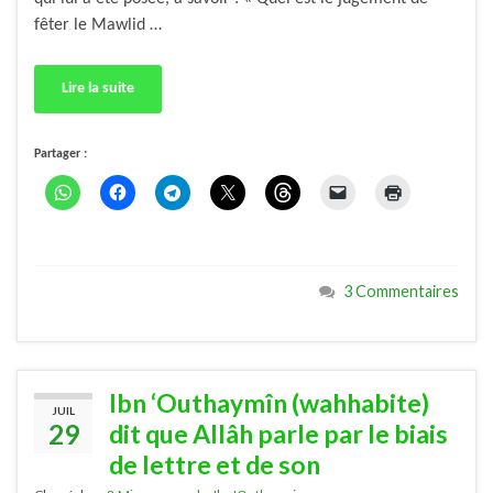
fêter le Mawlid …
Lire la suite
Partager :
3 Commentaires
Ibn ‘Outhaymîn (wahhabite)
JUIL
29
dit que Allâh parle par le biais
de lettre et de son