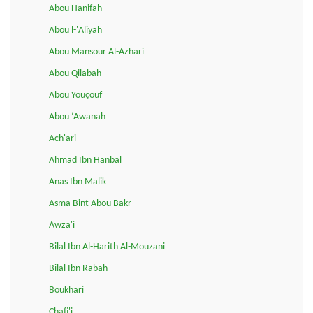
Abou Hanifah
Abou l-'Aliyah
Abou Mansour Al-Azhari
Abou Qilabah
Abou Youçouf
Abou ‘Awanah
Ach'ari
Ahmad Ibn Hanbal
Anas Ibn Malik
Asma Bint Abou Bakr
Awza'i
Bilal Ibn Al-Harith Al-Mouzani
Bilal Ibn Rabah
Boukhari
Chafi'i