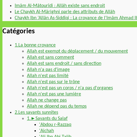
Imâm Al-Mâtourîdi : Allâh existe sans endroit
Le Chaykh Al-Mârighni parle des attributs de Allâh
Chaykh Ibn ‘Allân As-Siddîqi : La croyance de l’Imâm Ahmad 
Catégories
1.La bonne croyance
Allah est exempt du déplacement / du mouvement
Allah est sans comment
Allah est sans endroit / sans direction
Allah n'a pas d'image
Allah n'est pas limité
Allah n'est pas sur le trône
Allah n'est pas un corps / n'a pas d'organes
Allah n'est pas une lumière
Allah ne change pas
Allah ne dépend pas du temps
2.Les savants sunnites
1.►Savants du Salaf
'Abdou r-Razzaq
'Aichah
'Ali Ibn Abi Talib