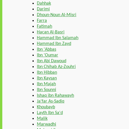
Dahhak
Darimi
Dhoun-Noun Al-Misri
Farra
Fatimah
Haçan Al-Basri
Hammad Ibn Salamah
Hammad Ibn Zayd
Ibn 'Abbas
Ibn 'Oumar
Ibn Abi Dawoud
Ibn Chihab Az-Zouhri
Ibn Hibban
Ibn Kaysan
Ibn Majah
Ibn Sounni
Ishaq ibn Rahawayh
Ja'far As-Sadiq
Khoubayb
Layth Ibn Sa'd
Malik
Marwadhi