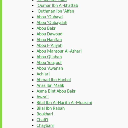
'Oumar Ibn Al-khattab
'Outhman Ibn 'Affan
Abou 'Oubayd
Abou 'Oubaydah
Abou Bakr
Abou Dawoud
Abou Hanifah
Abou l-'Aliyah
Abou Mansour Al-Azhari
Abou Qilabah
Abou Youçouf
Abou ‘Awanah
Ach'ari
Ahmad Ibn Hanbal
Anas Ibn Malik
Asma Bint Abou Bakr
Awza'i
Bilal Ibn Al-Harith Al-Mouzani
Bilal Ibn Rabah
Boukhari
Chafi'i
Chaybani