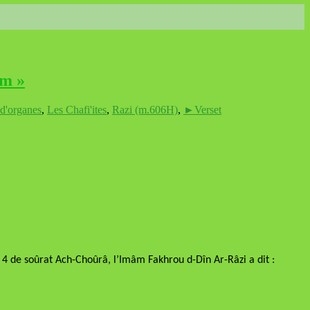
îm »
 d'organes
,
Les Chafi'ites
,
Razi (m.606H)
,
►Verset
 4 de soûrat Ach-Choûrâ, l’Imâm Fakhrou d-Dîn Ar-Râzi a dit :