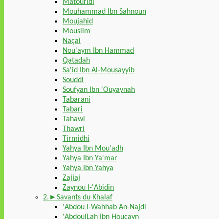
Matouridi
Mouhammad Ibn Sahnoun
Moujahid
Mouslim
Naçai
Nou'aym Ibn Hammad
Qatadah
Sa'id Ibn Al-Mousayyib
Souddi
Soufyan Ibn 'Ouyaynah
Tabarani
Tabari
Tahawi
Thawri
Tirmidhi
Yahya Ibn Mou'adh
Yahya Ibn Ya'mar
Yahya Ibn Yahya
Zajjaj
Zaynou l-'Abidin
2.►Savants du Khalaf
'Abdou l-Wahhab An-Najdi
'AbdoulLah Ibn Houçayn