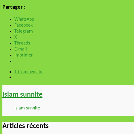
Partager :
WhatsApp
Facebook
Telegram
X
Threads
E-mail
Imprimer
1 Commentaire
Islam sunnite
Islam sunnite
Articles récents