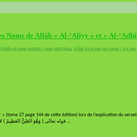
s Noms de Allâh « Al-‘Aliyy » et « Al-‘Adh
Allah est sans endroit / sans direction
,
Allah n'est pas un corps / n'a pas
» (tome 27 page 144 de cette édition) lors de l’explication du verset
« قوله تعالى { وَهُوَ العَلِيُّ العَظِيمُ } لا يجوز أن يكون الـمراد بكونه عليًّا العلو في الجهة والـمكان لـما ثبتت …