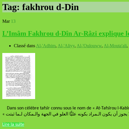
Tag:
fakhrou d-Din
Mar
13
L’Imâm Fakhrou d-Dîn Ar-Râzi explique le
Classé dans
Al-'Adhim
,
Al-'Aliyy
,
Al-'Oulouww
,
Al-Mouta'ali
,
Dans son célèbre tafsîr connu sous le nom de « At-Tafsîrou l-Kabîr 
Lire la suite