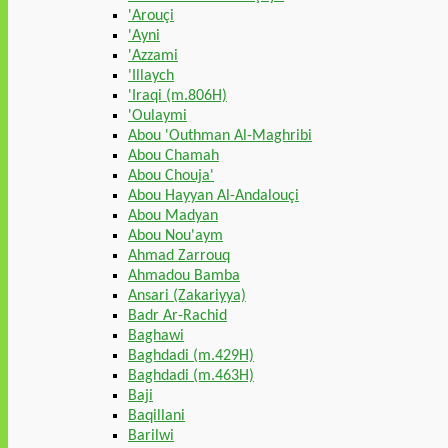
'Arouçi
'Ayni
'Azzami
'Illaych
'Iraqi (m.806H)
'Oulaymi
Abou 'Outhman Al-Maghribi
Abou Chamah
Abou Chouja'
Abou Hayyan Al-Andalouçi
Abou Madyan
Abou Nou'aym
Ahmad Zarrouq
Ahmadou Bamba
Ansari (Zakariyya)
Badr Ar-Rachid
Baghawi
Baghdadi (m.429H)
Baghdadi (m.463H)
Baji
Baqillani
Barilwi