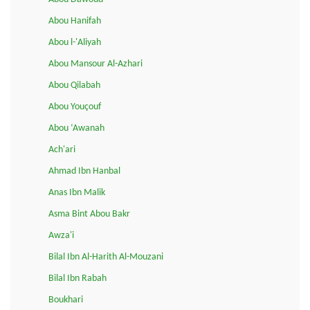
Abou Hanifah
Abou l-'Aliyah
Abou Mansour Al-Azhari
Abou Qilabah
Abou Youçouf
Abou ‘Awanah
Ach'ari
Ahmad Ibn Hanbal
Anas Ibn Malik
Asma Bint Abou Bakr
Awza'i
Bilal Ibn Al-Harith Al-Mouzani
Bilal Ibn Rabah
Boukhari