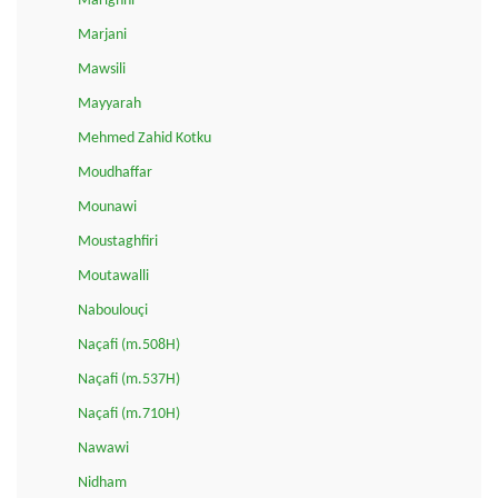
Marighni
Marjani
Mawsili
Mayyarah
Mehmed Zahid Kotku
Moudhaffar
Mounawi
Moustaghfiri
Moutawalli
Naboulouçi
Naçafi (m.508H)
Naçafi (m.537H)
Naçafi (m.710H)
Nawawi
Nidham