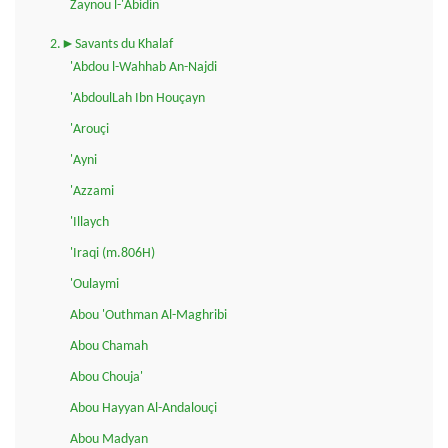
Zaynou l-'Abidin
2.►Savants du Khalaf
'Abdou l-Wahhab An-Najdi
'AbdoulLah Ibn Houçayn
'Arouçi
'Ayni
'Azzami
'Illaych
'Iraqi (m.806H)
'Oulaymi
Abou 'Outhman Al-Maghribi
Abou Chamah
Abou Chouja'
Abou Hayyan Al-Andalouçi
Abou Madyan