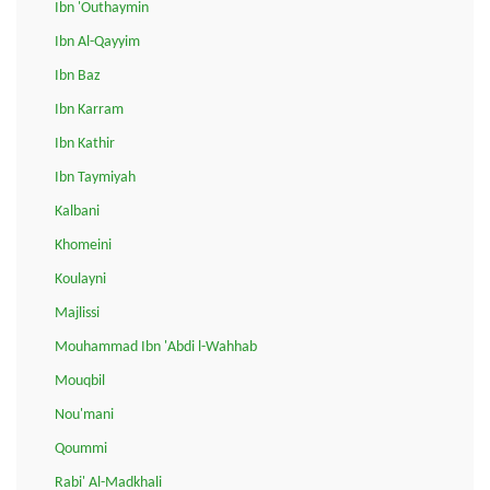
Ibn 'Outhaymin
Ibn Al-Qayyim
Ibn Baz
Ibn Karram
Ibn Kathir
Ibn Taymiyah
Kalbani
Khomeini
Koulayni
Majlissi
Mouhammad Ibn 'Abdi l-Wahhab
Mouqbil
Nou'mani
Qoummi
Rabi' Al-Madkhali