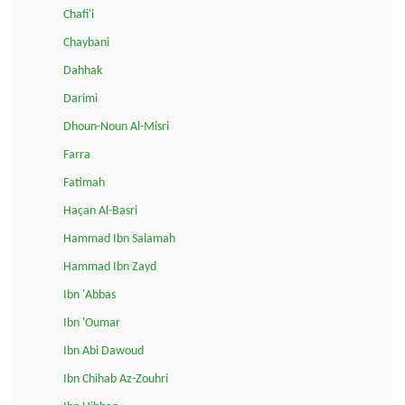
Chafi'i
Chaybani
Dahhak
Darimi
Dhoun-Noun Al-Misri
Farra
Fatimah
Haçan Al-Basri
Hammad Ibn Salamah
Hammad Ibn Zayd
Ibn 'Abbas
Ibn 'Oumar
Ibn Abi Dawoud
Ibn Chihab Az-Zouhri