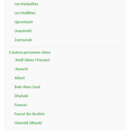
Les Hanbalites
Les Malikites
Qarawiyyin
Unanimité
Zaytounah
3.Autres personnes citées
'Amili (Abou l-Hassan)
'Ayyachi
Albani
Bakr Abou Zayd
Dhahabi
Fawzan
Fourat ibn Ibrahim
Ghamidi (dhiyab)