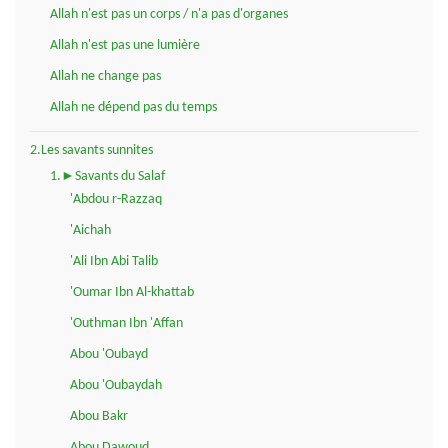
Allah n'est pas un corps / n'a pas d'organes
Allah n'est pas une lumière
Allah ne change pas
Allah ne dépend pas du temps
2.Les savants sunnites
1.►Savants du Salaf
'Abdou r-Razzaq
'Aichah
'Ali Ibn Abi Talib
'Oumar Ibn Al-khattab
'Outhman Ibn 'Affan
Abou 'Oubayd
Abou 'Oubaydah
Abou Bakr
Abou Dawoud