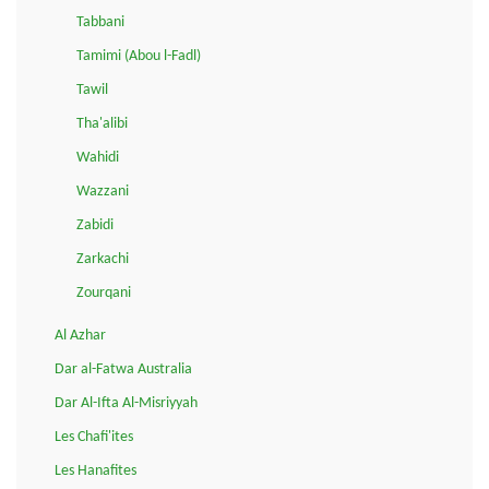
Tabbani
Tamimi (Abou l-Fadl)
Tawil
Tha'alibi
Wahidi
Wazzani
Zabidi
Zarkachi
Zourqani
Al Azhar
Dar al-Fatwa Australia
Dar Al-Ifta Al-Misriyyah
Les Chafi'ites
Les Hanafites