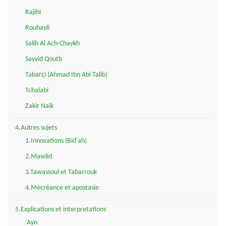
Rajihi
Rouhayli
Salih Al Ach-Chaykh
Sayyid Qoutb
Tabarçi (Ahmad Ibn Abi Talib)
Tchalabi
Zakir Naik
4.Autres sujets
1.Innovations (Bid'ah)
2.Mawlid
3.Tawassoul et Tabarrouk
4.Mécréance et apostasie
5.Explications et interpretations
'Ayn