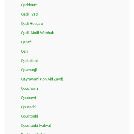
Qaddoumi
Qadi 'Iyad
Qadi Houçayn
Qadi ‘Abdil-Wahhab
Qarafi
Qari
Qastallani
Qawouqji
Qayrawani (Ibn Abi Zayd)
Qouchayri
Qounawi
Qourachi
Qourtoubi
Qourtoubi (yahya)