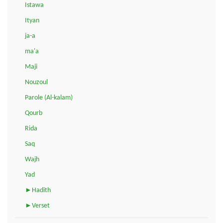
Istawa
Ityan
ja-a
ma'a
Maji
Nouzoul
Parole (Al-kalam)
Qourb
Rida
Saq
Wajh
Yad
►Hadith
►Verset