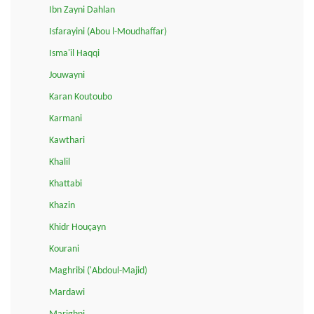
Ibn Zayni Dahlan
Isfarayini (Abou l-Moudhaffar)
Isma'il Haqqi
Jouwayni
Karan Koutoubo
Karmani
Kawthari
Khalil
Khattabi
Khazin
Khidr Houçayn
Kourani
Maghribi ('Abdoul-Majid)
Mardawi