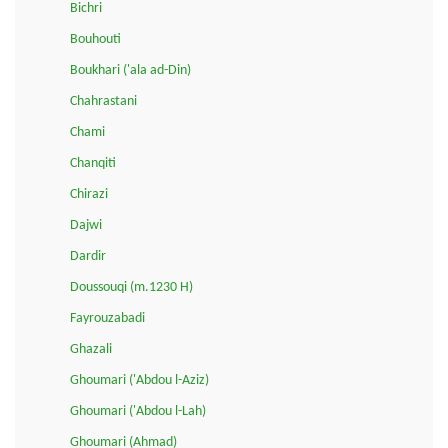
Bichri
Bouhouti
Boukhari ('ala ad-Din)
Chahrastani
Chami
Chanqiti
Chirazi
Dajwi
Dardir
Doussouqi (m.1230 H)
Fayrouzabadi
Ghazali
Ghoumari ('Abdou l-Aziz)
Ghoumari ('Abdou l-Lah)
Ghoumari (Ahmad)