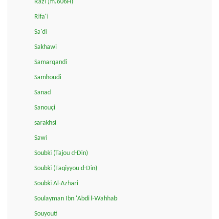
Razi (m.606H)
Rifa'i
Sa'di
Sakhawi
Samarqandi
Samhoudi
Sanad
Sanouçi
sarakhsi
Sawi
Soubki (Tajou d-Din)
Soubki (Taqiyyou d-Din)
Soubki Al-Azhari
Soulayman Ibn 'Abdi l-Wahhab
Souyouti