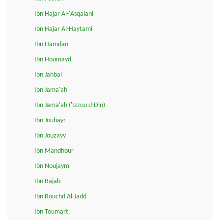
Ibn Hajar Al-'Asqalani
Ibn Hajar Al-Haytami
Ibn Hamdan
Ibn Houmayd
Ibn Jahbal
Ibn Jama'ah
Ibn Jama'ah ('Izzou d-Din)
Ibn Joubayr
Ibn Jouzayy
Ibn Mandhour
Ibn Noujaym
Ibn Rajab
Ibn Rouchd Al-Jadd
Ibn Toumart