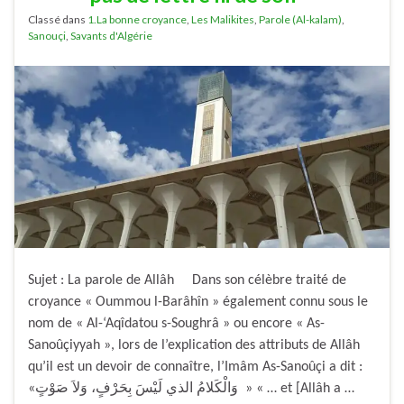
Classé dans
1.La bonne croyance
,
Les Malikites
,
Parole (Al-kalam)
,
Sanouçi
,
Savants d'Algérie
Sujet : La parole de Allâh Dans son célèbre traité de
croyance « Oummou l-Barâhîn » également connu sous le
nom de « Al-‘Aqîdatou s-Soughrâ » ou encore « As-
Sanoûçiyyah », lors de l’explication des attributs de Allâh
qu’il est un devoir de connaître, l’Imâm As-Sanoûçi a dit :
«وَالْكَلامُ الذي لَيْسَ بِحَرْفٍ، وَلاَ صَوْتٍ » « … et [Allâh a …