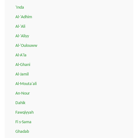
'Inda
Al-'Adhim
Al-'Ali
Al-'Aliyy
Al-'Oulouww
Al-A'la
Al-Ghani
Al-Jamil
Al-Mouta'ali
An-Nour
Dahik
Fawqiyyah
Fi s-Sama
Ghadab