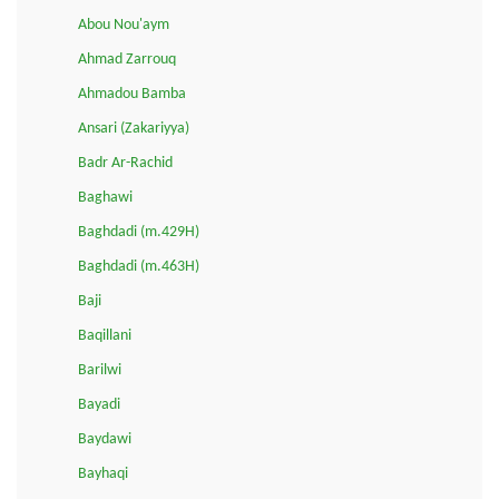
Abou Nou'aym
Ahmad Zarrouq
Ahmadou Bamba
Ansari (Zakariyya)
Badr Ar-Rachid
Baghawi
Baghdadi (m.429H)
Baghdadi (m.463H)
Baji
Baqillani
Barilwi
Bayadi
Baydawi
Bayhaqi