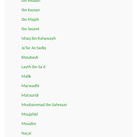
Ibn Hibban
Ibn Kaysan
Ibn Majah
Ibn Sounni
Ishaq ibn Rahawayh
Ja'far As-Sadiq
Khoubayb
Layth Ibn Sa'd
Malik
Marwadhi
Matouridi
Mouhammad Ibn Sahnoun
Moujahid
Mouslim
Naçai