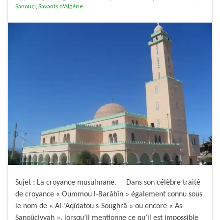
Sanouçi
,
Savants d'Algérie
Sujet : La croyance musulmane. Dans son célèbre traité
de croyance « Oummou l-Barâhîn » également connu sous
le nom de « Al-‘Aqîdatou s-Soughrâ » ou encore « As-
Sanoûçiyyah », lorsqu’il mentionne ce qu’il est impossible