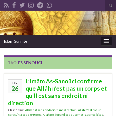
Tog
sear
Search for:
for
Islam Sunnite
Togg
navig
TAG:
ES SENOUCI
L’Imâm As-Sanoûci confirme
FÉV
26
que Allâh n’est pas un corps et
qu’Il est sans endroit ni
direction
Classé dans
Allah est sans endroit / sans direction
,
Allah n'est pas un
corps / n'a pas d'organes
,
Allah ne dépend pas du temps
,
Les Malikites
,