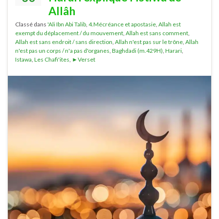
Allâh
Classé dans
'Ali Ibn Abi Talib
,
4.Mécréance et apostasie
,
Allah est
exempt du déplacement / du mouvement
,
Allah est sans comment
,
Allah est sans endroit / sans direction
,
Allah n'est pas sur le trône
,
Allah
n'est pas un corps / n'a pas d'organes
,
Baghdadi (m.429H)
,
Harari
,
Istawa
,
Les Chafi'ites
,
►Verset