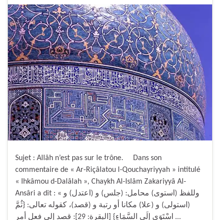
Sujet : Allâh n’est pas sur le trône. Dans son
commentaire de « Ar-Riçâlatou l-Qouchayriyyah » intitulé
« Ihkâmou d-Dalâlah », Chaykh Al-Islâm Zakariyyâ Al-
Ansâri a dit : « وللفظ (استوى) محامل: (جلس) و (اعتدل) و
(استولى) و (علا) مكانا أو رتبة و (قصد)، كقوله تعالى: {ثُمَّ
اسْتَوَى إِلَى السَّمَاءِ} [البقرة: 29]: قصد إلى فعل أمر …