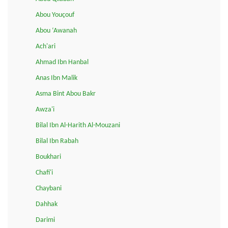
Abou Youçouf
Abou ‘Awanah
Ach'ari
Ahmad Ibn Hanbal
Anas Ibn Malik
Asma Bint Abou Bakr
Awza'i
Bilal Ibn Al-Harith Al-Mouzani
Bilal Ibn Rabah
Boukhari
Chafi'i
Chaybani
Dahhak
Darimi