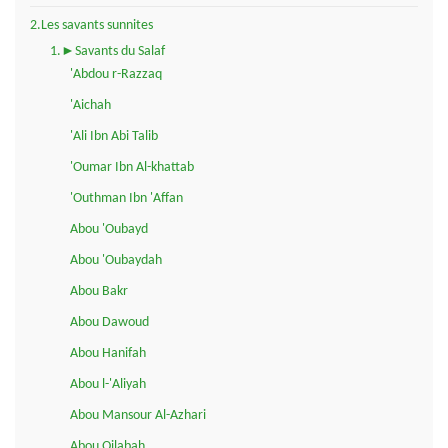
2.Les savants sunnites
1.►Savants du Salaf
'Abdou r-Razzaq
'Aichah
'Ali Ibn Abi Talib
'Oumar Ibn Al-khattab
'Outhman Ibn 'Affan
Abou 'Oubayd
Abou 'Oubaydah
Abou Bakr
Abou Dawoud
Abou Hanifah
Abou l-'Aliyah
Abou Mansour Al-Azhari
Abou Qilabah