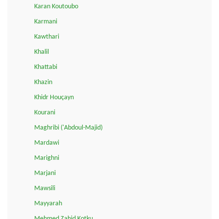
Karan Koutoubo
Karmani
Kawthari
Khalil
Khattabi
Khazin
Khidr Houçayn
Kourani
Maghribi ('Abdoul-Majid)
Mardawi
Marighni
Marjani
Mawsili
Mayyarah
Mehmed Zahid Kotku