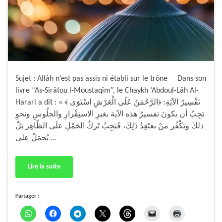
Sujet : Allâh n’est pas assis ni établi sur le trône Dans son
livre “As-Sirâtou l-Moustaqîm”, le Chaykh ‘Abdoul-Lâh Al-
Harari a dit : « تَفْسِيرُ الآيَةِ: ﴿الرَّحْمَنُ عَلَى الْعَرْشِ اسْتَوَى ﴾
يَجِبُ أن يكونَ تفسيرُ هذه الآية بغيرِ الاستِقْرارِ والجلُوسِ ونحوِ
ذلكَ ويَكْفُر منْ يعتَقِدُ ذَلِكَ، فَيَجِبُ تَركُ الحَمْلِ علَى الظّاهِر بَلْ
يُحمَلُ على …
Lire la suite
Partager :