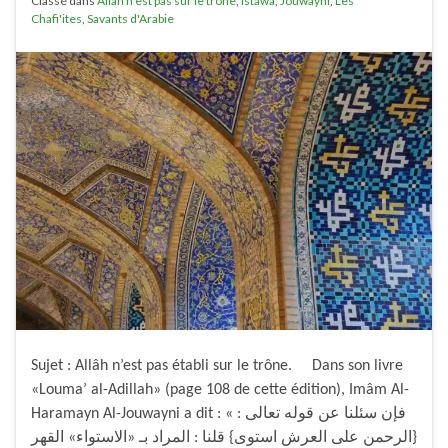
Classé dans
Allah n'est pas sur le trône
,
Istawa
,
Jouwayni
,
Les
Chafi'ites
,
Savants d'Arabie
Sujet : Allâh n’est pas établi sur le trône. Dans son livre
«Louma’ al-Adillah» (page 108 de cette édition), Imâm Al-
Haramayn Al-Jouwayni a dit : « فإن سئلنا عن قوله تعالى :
{الرحمن على العرش استوى} قلنا : المراد بـ «الاستواء» القهر