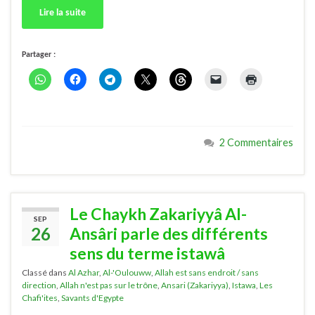
Lire la suite
Partager :
2 Commentaires
Le Chaykh Zakariyyâ Al-
SEP
26
Ansâri parle des différents
sens du terme istawâ
Classé dans
Al Azhar
,
Al-'Oulouww
,
Allah est sans endroit / sans
direction
,
Allah n'est pas sur le trône
,
Ansari (Zakariyya)
,
Istawa
,
Les
Chafi'ites
,
Savants d'Egypte