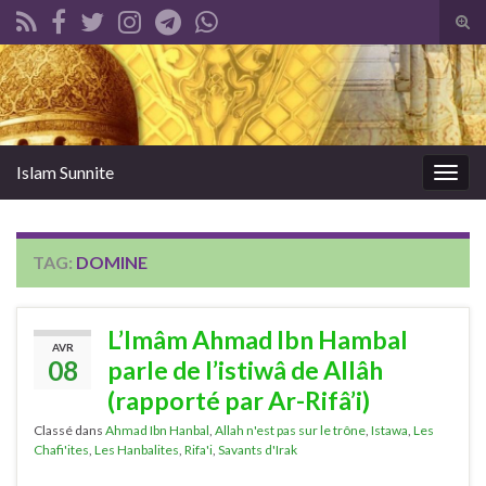
Tog
sear
Search for:
for
Islam Sunnite
Togg
navig
TAG:
DOMINE
L’Imâm Ahmad Ibn Hambal
AVR
08
parle de l’istiwâ de Allâh
(rapporté par Ar-Rifâ’i)
Classé dans
Ahmad Ibn Hanbal
,
Allah n'est pas sur le trône
,
Istawa
,
Les
Chafi'ites
,
Les Hanbalites
,
Rifa'i
,
Savants d'Irak