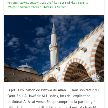
le trône
,
Istawa
,
Jouwayni
,
Les Chafi'ites
,
Les Malikites
,
Savants
d'Algérie
,
Savants d'Arabie
,
Tha'alibi
,
►Verset
Sujet : Explication de l’istiwâ de Allâh Dans son tafsîr du
Qour-ân « Al-Jawâhir Al-Hissân», lors de l’explication
de Soûrat Al-A’raf verset 54 qui comprend la partie { ثُمَّ
ٱسۡتَوَىٰ عَلَى ٱلۡعَرۡشِ } (thoumma stawâ ’ala l-’arch),