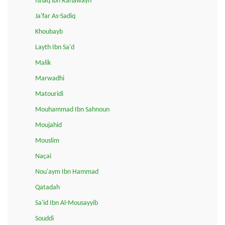
Ishaq ibn Rahawayh
Ja'far As-Sadiq
Khoubayb
Layth Ibn Sa'd
Malik
Marwadhi
Matouridi
Mouhammad Ibn Sahnoun
Moujahid
Mouslim
Naçai
Nou'aym Ibn Hammad
Qatadah
Sa'id Ibn Al-Mousayyib
Souddi