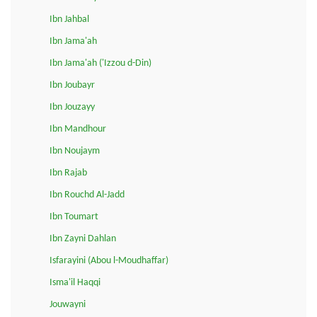
Ibn Jahbal
Ibn Jama'ah
Ibn Jama'ah ('Izzou d-Din)
Ibn Joubayr
Ibn Jouzayy
Ibn Mandhour
Ibn Noujaym
Ibn Rajab
Ibn Rouchd Al-Jadd
Ibn Toumart
Ibn Zayni Dahlan
Isfarayini (Abou l-Moudhaffar)
Isma'il Haqqi
Jouwayni