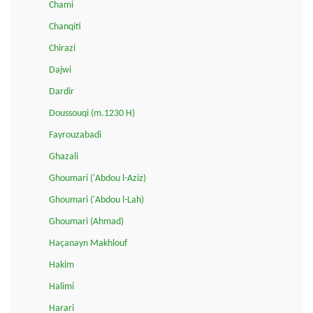
Chami
Chanqiti
Chirazi
Dajwi
Dardir
Doussouqi (m.1230 H)
Fayrouzabadi
Ghazali
Ghoumari ('Abdou l-Aziz)
Ghoumari ('Abdou l-Lah)
Ghoumari (Ahmad)
Haçanayn Makhlouf
Hakim
Halimi
Harari