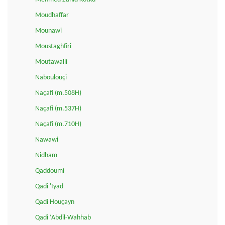
Moudhaffar
Mounawi
Moustaghfiri
Moutawalli
Naboulouçi
Naçafi (m.508H)
Naçafi (m.537H)
Naçafi (m.710H)
Nawawi
Nidham
Qaddoumi
Qadi 'Iyad
Qadi Houçayn
Qadi ‘Abdil-Wahhab