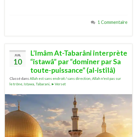
1 Commentaire
L’Imâm At-Tabarâni interprète
JUIL
10
“istawâ” par “dominer par Sa
toute-puissance” (al-istîlâ)
Classé dans
Allah est sans endroit / sans direction
,
Allah n'est pas sur
le trône
,
Istawa
,
Tabarani
,
►Verset