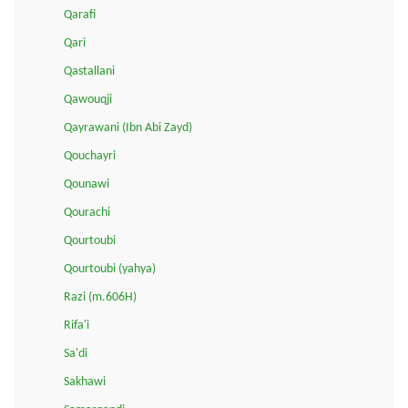
Qarafi
Qari
Qastallani
Qawouqji
Qayrawani (Ibn Abi Zayd)
Qouchayri
Qounawi
Qourachi
Qourtoubi
Qourtoubi (yahya)
Razi (m.606H)
Rifa'i
Sa'di
Sakhawi