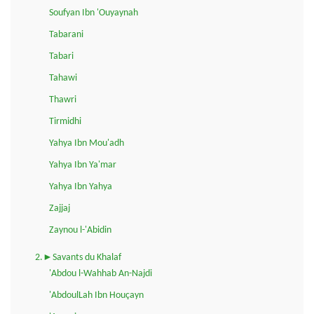
Soufyan Ibn 'Ouyaynah
Tabarani
Tabari
Tahawi
Thawri
Tirmidhi
Yahya Ibn Mou'adh
Yahya Ibn Ya'mar
Yahya Ibn Yahya
Zajjaj
Zaynou l-'Abidin
2.►Savants du Khalaf
'Abdou l-Wahhab An-Najdi
'AbdoulLah Ibn Houçayn