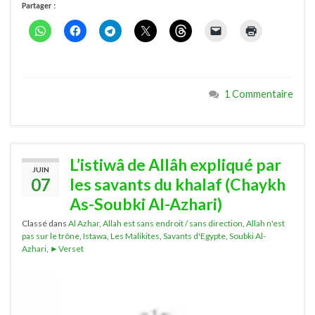
Partager :
1 Commentaire
L’istiwâ de Allâh expliqué par
JUIN
07
les savants du khalaf (Chaykh
As-Soubki Al-Azhari)
Classé dans
Al Azhar
,
Allah est sans endroit / sans direction
,
Allah n'est
pas sur le trône
,
Istawa
,
Les Malikites
,
Savants d'Egypte
,
Soubki Al-
Azhari
,
►Verset