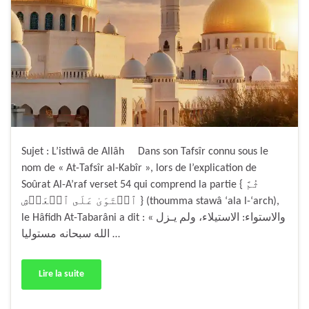
Sujet : L’istiwâ de Allâh Dans son Tafsîr connu sous le
nom de « At-Tafsîr al-Kabîr », lors de l’explication de
Soûrat Al-A’raf verset 54 qui comprend la partie { ثُمَّ
ٱسۡتَوَىٰ عَلَى ٱلۡعَرۡشِ } (thoumma stawâ ‘ala l-‘arch),
le Hâfidh At-Tabarâni a dit : « والاستواء: الاستيلاء، ولم يـزل
الله سبحانه مستوليا …
Lire la suite