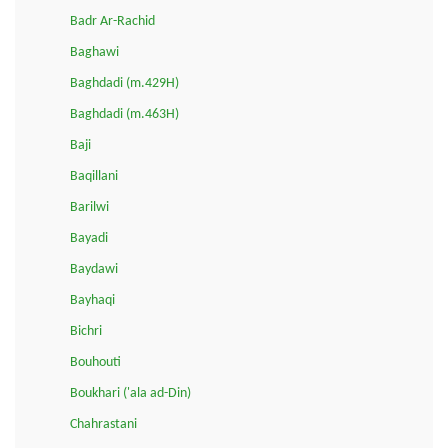
Badr Ar-Rachid
Baghawi
Baghdadi (m.429H)
Baghdadi (m.463H)
Baji
Baqillani
Barilwi
Bayadi
Baydawi
Bayhaqi
Bichri
Bouhouti
Boukhari ('ala ad-Din)
Chahrastani