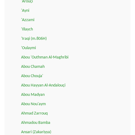
'Arouçi
'Ayni
'Azzami
'Illaych
'Iraqi (m.806H)
'Oulaymi
Abou 'Outhman Al-Maghribi
Abou Chamah
Abou Chouja'
Abou Hayyan Al-Andalouçi
Abou Madyan
Abou Nou'aym
Ahmad Zarrouq
Ahmadou Bamba
Ansari (Zakariyya)