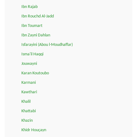
Ibn Rajab
Ibn Rouchd Al-Jadd
Ibn Toumart
Ibn Zayni Dahlan
Isfarayini (Abou l-Moudhaffar)
Isma'il Haqqi
Jouwayni
Karan Koutoubo
Karmani
Kawthari
Khalil
Khattabi
Khazin
Khidr Houçayn