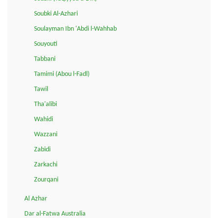
Soubki Al-Azhari
Soulayman Ibn 'Abdi l-Wahhab
Souyouti
Tabbani
Tamimi (Abou l-Fadl)
Tawil
Tha'alibi
Wahidi
Wazzani
Zabidi
Zarkachi
Zourqani
Al Azhar
Dar al-Fatwa Australia