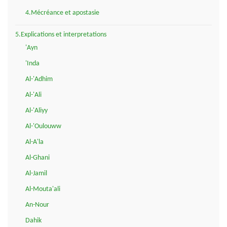
4.Mécréance et apostasie
5.Explications et interpretations
'Ayn
'Inda
Al-'Adhim
Al-'Ali
Al-'Aliyy
Al-'Oulouww
Al-A'la
Al-Ghani
Al-Jamil
Al-Mouta'ali
An-Nour
Dahik