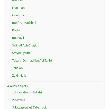
Mouqbil
Nou'mani
Qoummi
Rabi' Al-Madkhali
Rajihi
Rouhayli
Salih Al Ach-Chaykh
Sayyid Qoutb
Tabarçi (Ahmad Ibn Abi Talib)
Tchalabi
Zakir Naik
4.Autres sujets
1.Innovations (Bid'ah)
2.Mawlid
3.Tawassoul et Tabarrouk