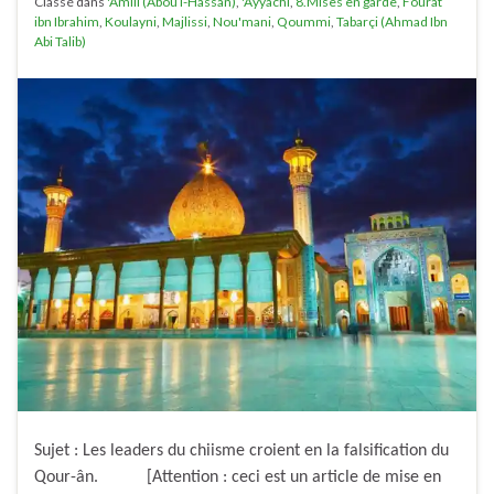
Classé dans
'Amili (Abou l-Hassan)
,
'Ayyachi
,
8.Mises en garde
,
Fourat
ibn Ibrahim
,
Koulayni
,
Majlissi
,
Nou'mani
,
Qoummi
,
Tabarçi (Ahmad Ibn
Abi Talib)
Sujet : Les leaders du chiisme croient en la falsification du
Qour-ân. [Attention : ceci est un article de mise en