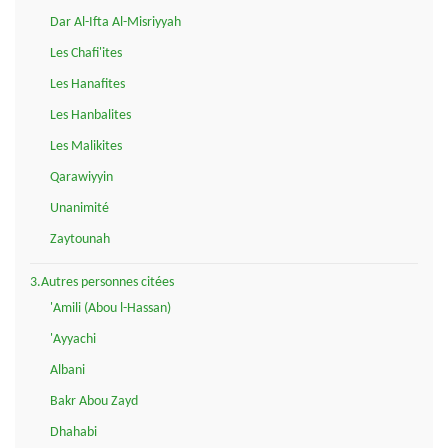
Dar Al-Ifta Al-Misriyyah
Les Chafi'ites
Les Hanafites
Les Hanbalites
Les Malikites
Qarawiyyin
Unanimité
Zaytounah
3.Autres personnes citées
'Amili (Abou l-Hassan)
'Ayyachi
Albani
Bakr Abou Zayd
Dhahabi