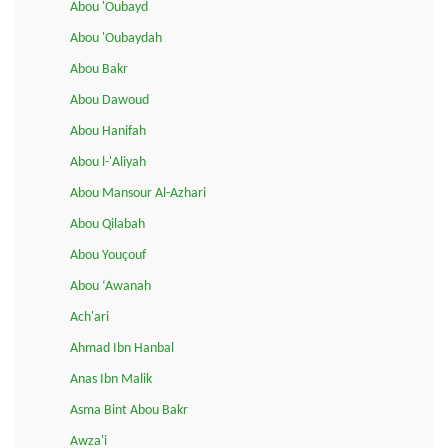
Abou 'Oubayd
Abou 'Oubaydah
Abou Bakr
Abou Dawoud
Abou Hanifah
Abou l-'Aliyah
Abou Mansour Al-Azhari
Abou Qilabah
Abou Youçouf
Abou ‘Awanah
Ach'ari
Ahmad Ibn Hanbal
Anas Ibn Malik
Asma Bint Abou Bakr
Awza'i