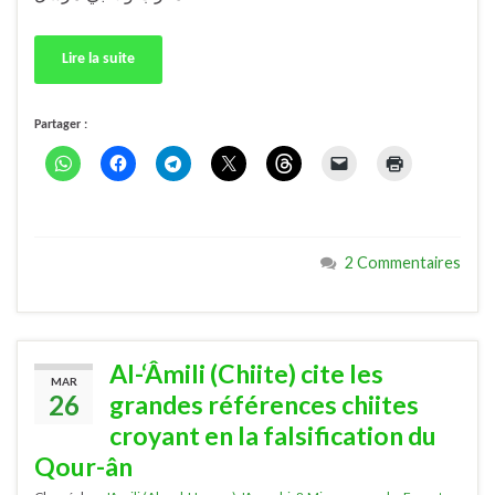
Lire la suite
Partager :
2 Commentaires
Al-‘Âmili (Chiite) cite les
MAR
26
grandes références chiites
croyant en la falsification du
Qour-ân