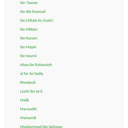
Ibn 'Oumar
Ibn Abi Dawoud
Ibn Chihab Az-Zouhri
Ibn Hibban
Ibn Kaysan
Ibn Majah
Ibn Sounni
Ishaq ibn Rahawayh
Ja'far As-Sadiq
Khoubayb
Layth Ibn Sa'd
Malik
Marwadhi
Matouridi
Mouhammad Ibn Sahnoun