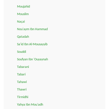
Moujahid
Mouslim
Naçai
Nou'aym Ibn Hammad
Qatadah
Sa'id Ibn Al-Mousayyib
Souddi
Soufyan Ibn 'Ouyaynah
Tabarani
Tabari
Tahawi
Thawri
Tirmidhi
Yahya Ibn Mou'adh