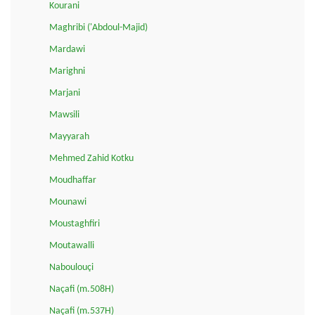
Kourani
Maghribi ('Abdoul-Majid)
Mardawi
Marighni
Marjani
Mawsili
Mayyarah
Mehmed Zahid Kotku
Moudhaffar
Mounawi
Moustaghfiri
Moutawalli
Naboulouçi
Naçafi (m.508H)
Naçafi (m.537H)