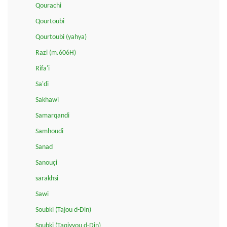
Qourachi
Qourtoubi
Qourtoubi (yahya)
Razi (m.606H)
Rifa'i
Sa'di
Sakhawi
Samarqandi
Samhoudi
Sanad
Sanouçi
sarakhsi
Sawi
Soubki (Tajou d-Din)
Soubki (Taqiyyou d-Din)