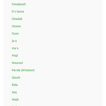
Fawqiyyah
Fi s-Sama
Ghadab
Istawa
Ityan
ja-a
ma'a
Maji
Nouzoul
Parole (Al-kalam)
Qourb
Rida
Saq
Wajh