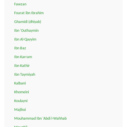
Fawzan
Fourat ibn Ibrahim
Ghamidi (dhiyab)
Ibn 'Outhaymin
Ibn Al-Qayyim
Ibn Baz
Ibn Karram
Ibn Kathir
Ibn Taymiyah
Kalbani
Khomeini
Koulayni
Majlissi
Mouhammad Ibn 'Abdi l-Wahhab