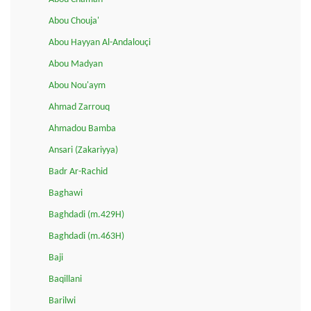
Abou Chouja'
Abou Hayyan Al-Andalouçi
Abou Madyan
Abou Nou'aym
Ahmad Zarrouq
Ahmadou Bamba
Ansari (Zakariyya)
Badr Ar-Rachid
Baghawi
Baghdadi (m.429H)
Baghdadi (m.463H)
Baji
Baqillani
Barilwi