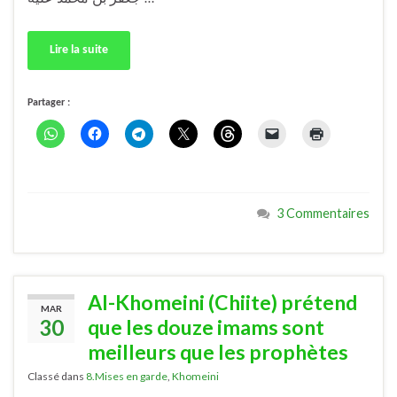
Lire la suite
Partager :
3 Commentaires
Al-Khomeini (Chiite) prétend
MAR
30
que les douze imams sont
meilleurs que les prophètes
Classé dans
8.Mises en garde
,
Khomeini