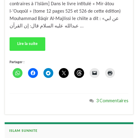
contraires à l’Islâm] Dans le livre intitulé « Mir-âtou
l-‘Ouqoûl » (tome 12 pages 525 et 526 de cette édition)
Mouhammad Bâqir Al-Majlissi le chiite a dit : «عن ابي
عبدالله عليه السلام قال: إن القرآن …
Lire la suite
Partager :
3 Commentaires
ISLAM SUNNITE