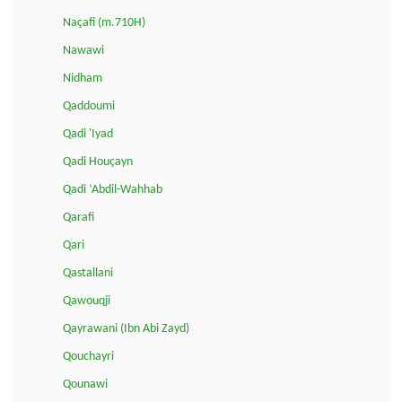
Naçafi (m.710H)
Nawawi
Nidham
Qaddoumi
Qadi 'Iyad
Qadi Houçayn
Qadi ‘Abdil-Wahhab
Qarafi
Qari
Qastallani
Qawouqji
Qayrawani (Ibn Abi Zayd)
Qouchayri
Qounawi