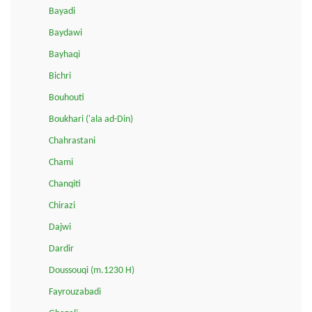
Bayadi
Baydawi
Bayhaqi
Bichri
Bouhouti
Boukhari ('ala ad-Din)
Chahrastani
Chami
Chanqiti
Chirazi
Dajwi
Dardir
Doussouqi (m.1230 H)
Fayrouzabadi