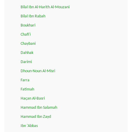
Bilal Ibn Al-Harith Al-Mouzani
Bilal Ibn Rabah
Boukhari
Chafi'i
Chaybani
Dahhak
Darimi
Dhoun-Noun Al-Misri
Farra
Fatimah
Haçan Al-Basri
Hammad Ibn Salamah
Hammad Ibn Zayd
Ibn 'Abbas