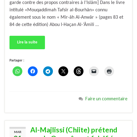
garde contre des propos contraires à l’Islâm] Dans le livre
intitulé «Mouqaddimah Tafsîr al-Bourhân» connu
également sous le nom « Mir-âh Al-Anwâr » (pages 83 et
84 de cette édition) Abou l-Haçan Al-‘Âmili …
Lire la suite
Partager :
Faire un commentaire
Al-Majlissi (Chiite) prétend
MAR