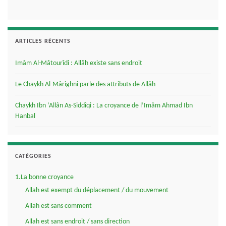
ARTICLES RÉCENTS
Imâm Al-Mâtourîdi : Allâh existe sans endroit
Le Chaykh Al-Mârighni parle des attributs de Allâh
Chaykh Ibn ‘Allân As-Siddîqi : La croyance de l’Imâm Ahmad Ibn
Hanbal
CATÉGORIES
1.La bonne croyance
Allah est exempt du déplacement / du mouvement
Allah est sans comment
Allah est sans endroit / sans direction