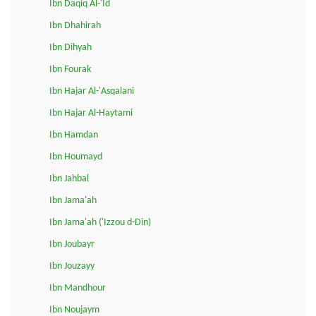
Ibn Daqiq Al-'Id
Ibn Dhahirah
Ibn Dihyah
Ibn Fourak
Ibn Hajar Al-'Asqalani
Ibn Hajar Al-Haytami
Ibn Hamdan
Ibn Houmayd
Ibn Jahbal
Ibn Jama'ah
Ibn Jama'ah ('Izzou d-Din)
Ibn Joubayr
Ibn Jouzayy
Ibn Mandhour
Ibn Noujaym