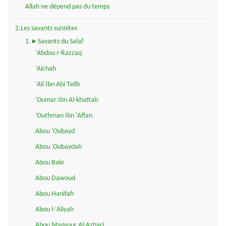
Allah ne dépend pas du temps
2.Les savants sunnites
1.►Savants du Salaf
'Abdou r-Razzaq
'Aichah
'Ali Ibn Abi Talib
'Oumar Ibn Al-khattab
'Outhman Ibn 'Affan
Abou 'Oubayd
Abou 'Oubaydah
Abou Bakr
Abou Dawoud
Abou Hanifah
Abou l-'Aliyah
Abou Mansour Al-Azhari