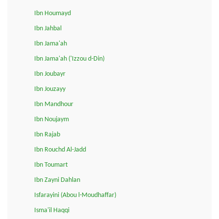
Ibn Houmayd
Ibn Jahbal
Ibn Jama'ah
Ibn Jama'ah ('Izzou d-Din)
Ibn Joubayr
Ibn Jouzayy
Ibn Mandhour
Ibn Noujaym
Ibn Rajab
Ibn Rouchd Al-Jadd
Ibn Toumart
Ibn Zayni Dahlan
Isfarayini (Abou l-Moudhaffar)
Isma'il Haqqi