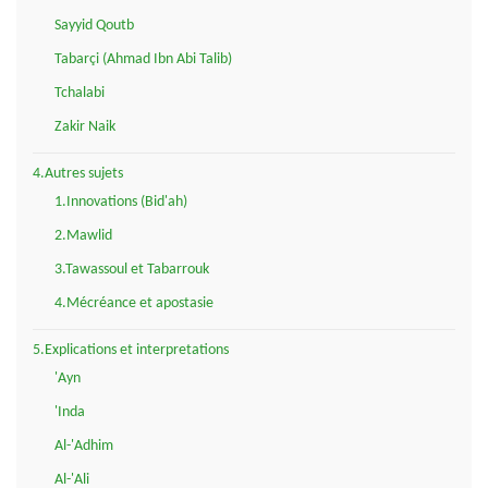
Sayyid Qoutb
Tabarçi (Ahmad Ibn Abi Talib)
Tchalabi
Zakir Naik
4.Autres sujets
1.Innovations (Bid'ah)
2.Mawlid
3.Tawassoul et Tabarrouk
4.Mécréance et apostasie
5.Explications et interpretations
'Ayn
'Inda
Al-'Adhim
Al-'Ali