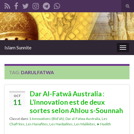
Tog
sear
Search for:
for
Islam Sunnite
Togg
navig
TAG:
DARULFATWA
Dar Al-Fatwâ Australia :
OCT
11
L’innovation est de deux
sortes selon Ahlou s-Sounnah
Classé dans
1.Innovations (Bid'ah)
,
Dar al-Fatwa Australia
,
Les
Chafi'ites
,
Les Hanafites
,
Les Hanbalites
,
Les Malikites
,
►Hadith