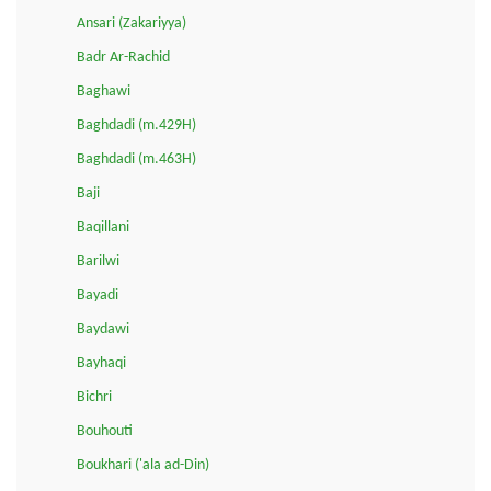
Ansari (Zakariyya)
Badr Ar-Rachid
Baghawi
Baghdadi (m.429H)
Baghdadi (m.463H)
Baji
Baqillani
Barilwi
Bayadi
Baydawi
Bayhaqi
Bichri
Bouhouti
Boukhari ('ala ad-Din)