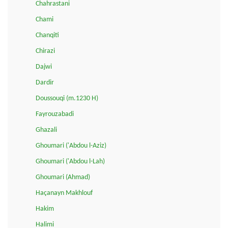
Chahrastani
Chami
Chanqiti
Chirazi
Dajwi
Dardir
Doussouqi (m.1230 H)
Fayrouzabadi
Ghazali
Ghoumari ('Abdou l-Aziz)
Ghoumari ('Abdou l-Lah)
Ghoumari (Ahmad)
Haçanayn Makhlouf
Hakim
Halimi