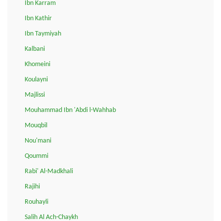
Ibn Karram
Ibn Kathir
Ibn Taymiyah
Kalbani
Khomeini
Koulayni
Majlissi
Mouhammad Ibn 'Abdi l-Wahhab
Mouqbil
Nou'mani
Qoummi
Rabi' Al-Madkhali
Rajihi
Rouhayli
Salih Al Ach-Chaykh