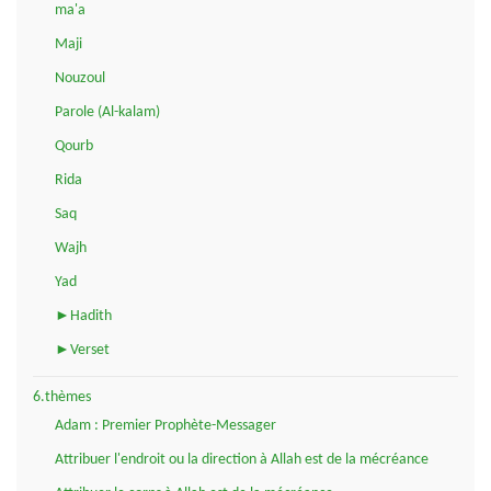
ma'a
Maji
Nouzoul
Parole (Al-kalam)
Qourb
Rida
Saq
Wajh
Yad
►Hadith
►Verset
6.thèmes
Adam : Premier Prophète-Messager
Attribuer l'endroit ou la direction à Allah est de la mécréance