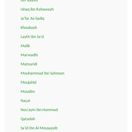
Ibn Sounni
Ishaq ibn Rahawayh
Ja'far As-Sadiq
Khoubayb
Layth Ibn Sa'd
Malik
Marwadhi
Matouridi
Mouhammad Ibn Sahnoun
Moujahid
Mouslim
Naçai
Nou'aym Ibn Hammad
Qatadah
Sa'id Ibn Al-Mousayyib