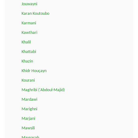
Jouwayni
Karan Koutoubo
Karmani
Kawthari
Khalil
Khattabi
Khazin
Khidr Houçayn
Kourani
Maghribi ('Abdoul-Majid)
Mardawi
Marighni
Marjani
Mawsili
Mayyarah