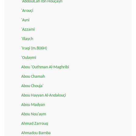
'AbdoulLah Ibn Houçayn
'Arouçi
'Ayni
'Azzami
'Illaych
'Iraqi (m.806H)
'Oulaymi
Abou 'Outhman Al-Maghribi
Abou Chamah
Abou Chouja'
Abou Hayyan Al-Andalouçi
Abou Madyan
Abou Nou'aym
Ahmad Zarrouq
Ahmadou Bamba