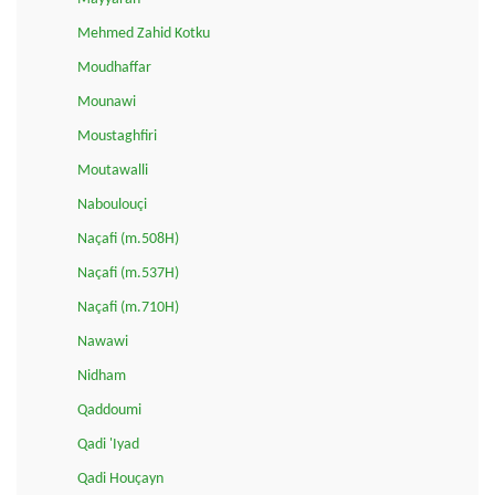
Mehmed Zahid Kotku
Moudhaffar
Mounawi
Moustaghfiri
Moutawalli
Naboulouçi
Naçafi (m.508H)
Naçafi (m.537H)
Naçafi (m.710H)
Nawawi
Nidham
Qaddoumi
Qadi 'Iyad
Qadi Houçayn