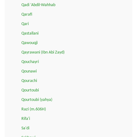
Qadi ‘Abdil-Wahhab
Qarafi
Qari
Qastallani
Qawouqji
Qayrawani (Ibn Abi Zayd)
Qouchayri
Qounawi
Qourachi
Qourtoubi
Qourtoubi (yahya)
Razi (m.606H)
Rifa'i
Sa'di