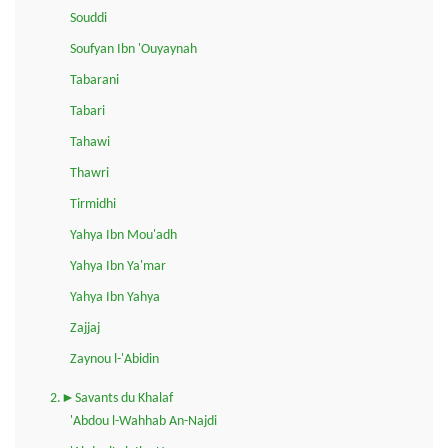
Souddi
Soufyan Ibn 'Ouyaynah
Tabarani
Tabari
Tahawi
Thawri
Tirmidhi
Yahya Ibn Mou'adh
Yahya Ibn Ya'mar
Yahya Ibn Yahya
Zajjaj
Zaynou l-'Abidin
2.►Savants du Khalaf
'Abdou l-Wahhab An-Najdi