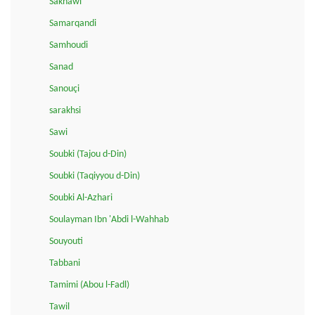
Sakhawi
Samarqandi
Samhoudi
Sanad
Sanouçi
sarakhsi
Sawi
Soubki (Tajou d-Din)
Soubki (Taqiyyou d-Din)
Soubki Al-Azhari
Soulayman Ibn 'Abdi l-Wahhab
Souyouti
Tabbani
Tamimi (Abou l-Fadl)
Tawil