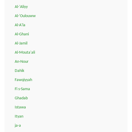
Al-'Aliyy
Al-'Oulouww
Al-A'la
Al-Ghani
Al-Jamil
Al-Mouta'ali
An-Nour
Dahik
Fawqiyyah
Fi s-Sama
Ghadab
Istawa
Ityan
ja-a