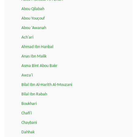
Abou Qilabah
Abou Youçouf
Abou ‘Awanah
Ach'ari
Ahmad Ibn Hanbal
Anas Ibn Malik
Asma Bint Abou Bakr
Awza'i
Bilal Ibn Al-Harith Al-Mouzani
Bilal Ibn Rabah
Boukhari
Chafi'i
Chaybani
Dahhak