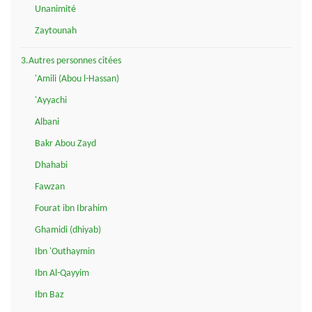
Unanimité
Zaytounah
3.Autres personnes citées
'Amili (Abou l-Hassan)
'Ayyachi
Albani
Bakr Abou Zayd
Dhahabi
Fawzan
Fourat ibn Ibrahim
Ghamidi (dhiyab)
Ibn 'Outhaymin
Ibn Al-Qayyim
Ibn Baz