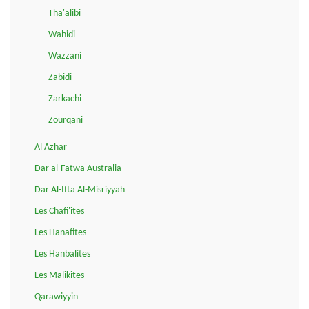
Tha'alibi
Wahidi
Wazzani
Zabidi
Zarkachi
Zourqani
Al Azhar
Dar al-Fatwa Australia
Dar Al-Ifta Al-Misriyyah
Les Chafi'ites
Les Hanafites
Les Hanbalites
Les Malikites
Qarawiyyin