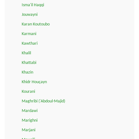
Isma'il Haqqi
Jouwayni
Karan Koutoubo
Karmani
Kawthari
Khalil
Khattabi
Khazin
Khidr Houçayn
Kourani
Maghribi ('Abdoul-Majid)
Mardawi
Marighni
Marjani