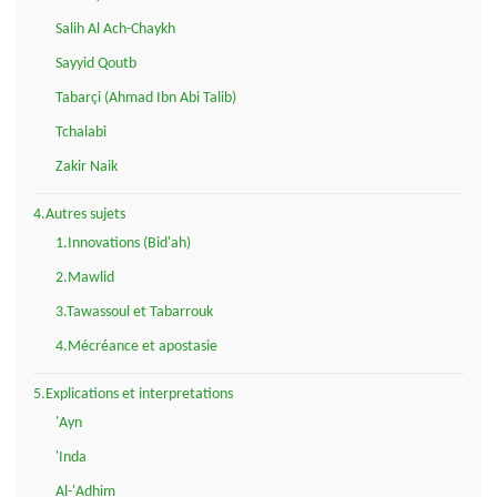
Salih Al Ach-Chaykh
Sayyid Qoutb
Tabarçi (Ahmad Ibn Abi Talib)
Tchalabi
Zakir Naik
4.Autres sujets
1.Innovations (Bid'ah)
2.Mawlid
3.Tawassoul et Tabarrouk
4.Mécréance et apostasie
5.Explications et interpretations
'Ayn
'Inda
Al-'Adhim