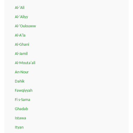
Al-'Ali
Al-'Aliyy
Al-'Oulouww
Al-A'la
Al-Ghani
Al-Jamil
Al-Mouta'ali
An-Nour
Dahik
Fawqiyyah
Fi s-Sama
Ghadab
Istawa
Ityan