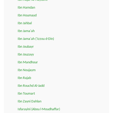
Ibn Hamdan
Ibn Houmayd
Ibn Jahbal
Ibn Jama'ah
Ibn Jama'ah ('Izzou d-Din)
Ibn Joubayr
Ibn Jouzayy
Ibn Mandhour
Ibn Noujaym
Ibn Rajab
Ibn Rouchd Al-Jadd
Ibn Toumart
Ibn Zayni Dahlan
Isfarayini (Abou l-Moudhaffar)