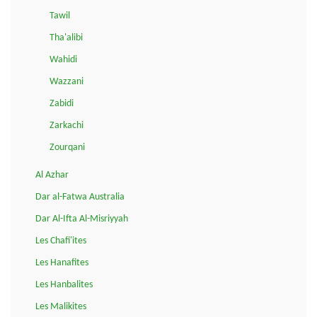
Tawil
Tha'alibi
Wahidi
Wazzani
Zabidi
Zarkachi
Zourqani
Al Azhar
Dar al-Fatwa Australia
Dar Al-Ifta Al-Misriyyah
Les Chafi'ites
Les Hanafites
Les Hanbalites
Les Malikites