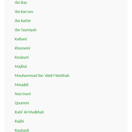
Ibn Baz
Ibn Karram
Ibn Kathir
Ibn Taymiyah
Kalbani
Khomeini
Koulayni
Majlissi
Mouhammad Ibn 'Abdi l-Wahhab
Mouqbil
Nou'mani
Qoummi
Rabi' Al-Madkhali
Rajihi
Rouhayli