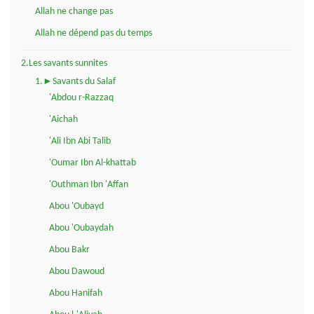
Allah ne change pas
Allah ne dépend pas du temps
2.Les savants sunnites
1.►Savants du Salaf
'Abdou r-Razzaq
'Aichah
'Ali Ibn Abi Talib
'Oumar Ibn Al-khattab
'Outhman Ibn 'Affan
Abou 'Oubayd
Abou 'Oubaydah
Abou Bakr
Abou Dawoud
Abou Hanifah