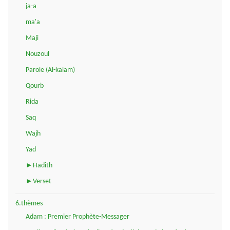
ja-a
ma'a
Maji
Nouzoul
Parole (Al-kalam)
Qourb
Rida
Saq
Wajh
Yad
►Hadith
►Verset
6.thèmes
Adam : Premier Prophète-Messager