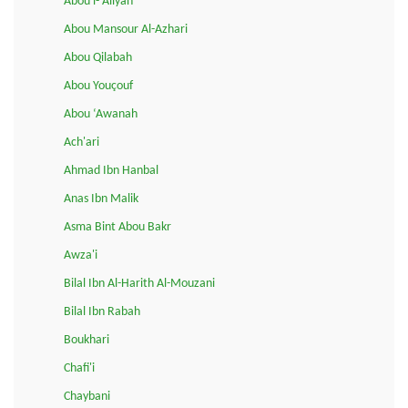
Abou l-'Aliyah
Abou Mansour Al-Azhari
Abou Qilabah
Abou Youçouf
Abou ‘Awanah
Ach'ari
Ahmad Ibn Hanbal
Anas Ibn Malik
Asma Bint Abou Bakr
Awza'i
Bilal Ibn Al-Harith Al-Mouzani
Bilal Ibn Rabah
Boukhari
Chafi'i
Chaybani