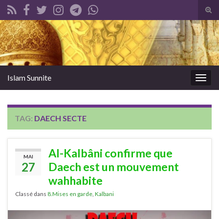
Tog
sear
Search for:
for
Islam Sunnite
Togg
navig
TAG:
DAECH SECTE
Al-Kalbâni confirme que
MAI
27
Daech est un mouvement
wahhabite
Classé dans
8.Mises en garde
,
Kalbani