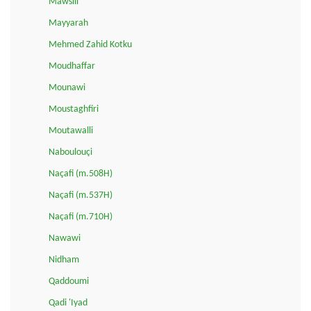
Mawsili
Mayyarah
Mehmed Zahid Kotku
Moudhaffar
Mounawi
Moustaghfiri
Moutawalli
Naboulouçi
Naçafi (m.508H)
Naçafi (m.537H)
Naçafi (m.710H)
Nawawi
Nidham
Qaddoumi
Qadi 'Iyad