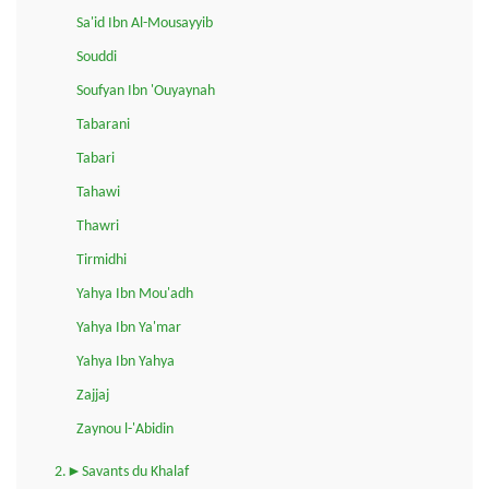
Sa'id Ibn Al-Mousayyib
Souddi
Soufyan Ibn 'Ouyaynah
Tabarani
Tabari
Tahawi
Thawri
Tirmidhi
Yahya Ibn Mou'adh
Yahya Ibn Ya'mar
Yahya Ibn Yahya
Zajjaj
Zaynou l-'Abidin
2.►Savants du Khalaf