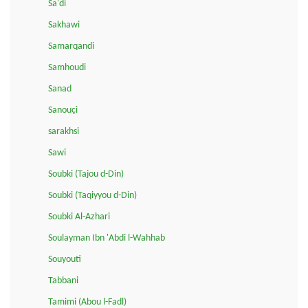
Sa'di
Sakhawi
Samarqandi
Samhoudi
Sanad
Sanouçi
sarakhsi
Sawi
Soubki (Tajou d-Din)
Soubki (Taqiyyou d-Din)
Soubki Al-Azhari
Soulayman Ibn 'Abdi l-Wahhab
Souyouti
Tabbani
Tamimi (Abou l-Fadl)