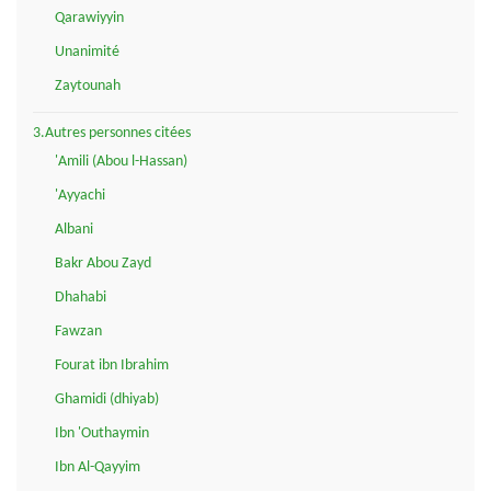
Qarawiyyin
Unanimité
Zaytounah
3.Autres personnes citées
'Amili (Abou l-Hassan)
'Ayyachi
Albani
Bakr Abou Zayd
Dhahabi
Fawzan
Fourat ibn Ibrahim
Ghamidi (dhiyab)
Ibn 'Outhaymin
Ibn Al-Qayyim