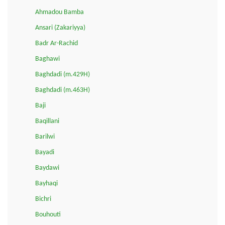
Ahmadou Bamba
Ansari (Zakariyya)
Badr Ar-Rachid
Baghawi
Baghdadi (m.429H)
Baghdadi (m.463H)
Baji
Baqillani
Barilwi
Bayadi
Baydawi
Bayhaqi
Bichri
Bouhouti