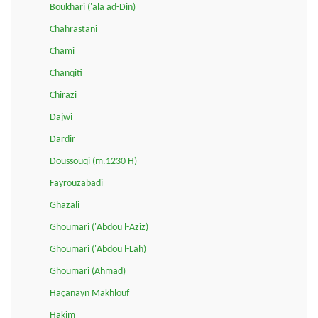
Boukhari ('ala ad-Din)
Chahrastani
Chami
Chanqiti
Chirazi
Dajwi
Dardir
Doussouqi (m.1230 H)
Fayrouzabadi
Ghazali
Ghoumari ('Abdou l-Aziz)
Ghoumari ('Abdou l-Lah)
Ghoumari (Ahmad)
Haçanayn Makhlouf
Hakim