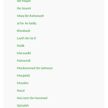
Ibn Majah
Ibn Sounni
Ishaq ibn Rahawayh
Ja'far As-Sadiq
Khoubayb
Layth Ibn Sa'd
Malik
Marwadhi
Matouridi
Mouhammad Ibn Sahnoun
Moujahid
Mouslim
Naçai
Nou'aym Ibn Hammad
Qatadah