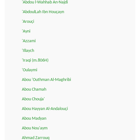
'Abdou l-Wahhab An-Najdi
'AbdoulLah Ibn Houçayn
'Arouçi
'Ayni
'Azzami
'Illaych
'Iraqi (m.806H)
'Oulaymi
Abou 'Outhman Al-Maghribi
Abou Chamah
Abou Chouja'
Abou Hayyan Al-Andalouçi
Abou Madyan
Abou Nou'aym
Ahmad Zarrouq