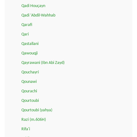
Qadi Houçayn
Qadi ‘Abdil-Wahhab
Qarafi
Qari
Qastallani
Qawouqji
Qayrawani (Ibn Abi Zayd)
Qouchayri
Qounawi
Qourachi
Qourtoubi
Qourtoubi (yahya)
Razi (m.606H)
Rifa'i