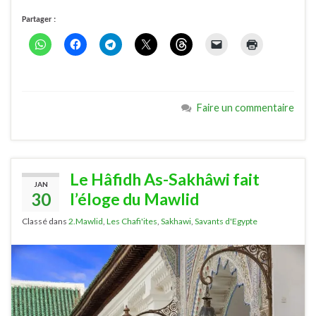
Partager :
Faire un commentaire
Le Hâfidh As-Sakhâwi fait
JAN
30
l’éloge du Mawlid
Classé dans
2.Mawlid
,
Les Chafi'ites
,
Sakhawi
,
Savants d'Egypte