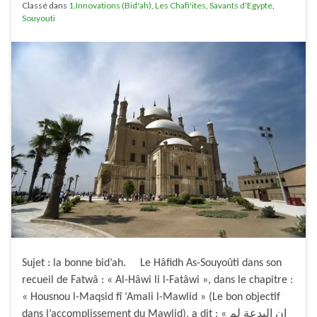
Classé dans
1.Innovations (Bid'ah)
,
Les Chafi'ites
,
Savants d'Egypte
,
Souyouti
Sujet : la bonne bid’ah. Le Hâfidh As-Souyoûti dans son
recueil de Fatwâ : « Al-Hâwi li l-Fatâwi », dans le chapitre :
« Housnou l-Maqsid fî ‘Amali l-Mawlid » (Le bon objectif
dans l’accomplissement du Mawlid), a dit : « إن البدعة لم