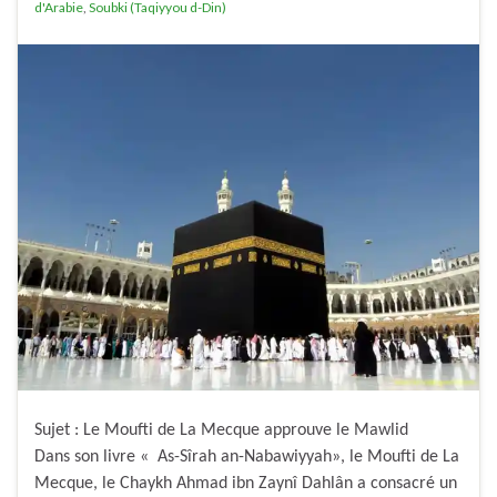
d'Arabie
,
Soubki (Taqiyyou d-Din)
Sujet : Le Moufti de La Mecque approuve le Mawlid
Dans son livre « As-Sîrah an-Nabawiyyah», le Moufti de La
Mecque, le Chaykh Ahmad ibn Zaynî Dahlân a consacré un