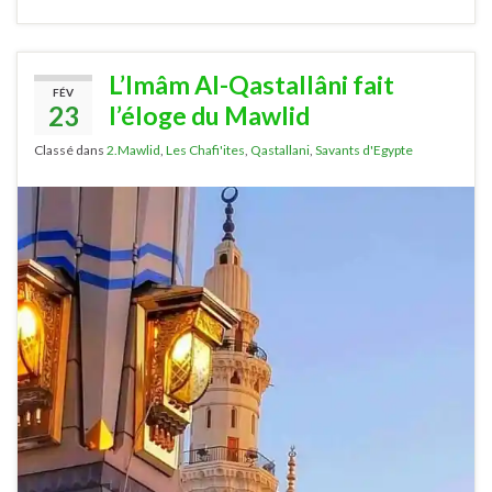
L’Imâm Al-Qastallâni fait
FÉV
23
l’éloge du Mawlid
Classé dans
2.Mawlid
,
Les Chafi'ites
,
Qastallani
,
Savants d'Egypte