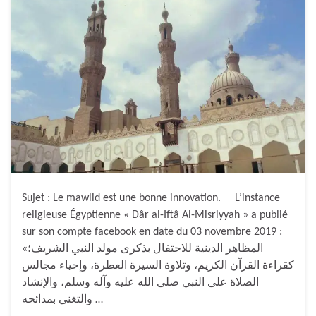
Sujet : Le mawlid est une bonne innovation. L’instance
religieuse Égyptienne « Dâr al-Iftâ Al-Misriyyah » a publié
sur son compte facebook en date du 03 novembre 2019 :
«المظاهر الدينية للاحتفال بذكرى مولد النبي الشريف؛
كقراءة القرآن الكريم، وتلاوة السيرة العطرة، وإحياء مجالس
الصلاة على النبي صلى الله عليه وآله وسلم، والإنشاد
والتغني بمدائحه …