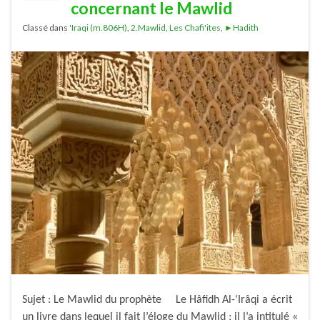
concernant le Mawlid
Classé dans
'Iraqi (m.806H)
,
2.Mawlid
,
Les Chafi'ites
,
►Hadith
Sujet : Le Mawlid du prophète Le Hâfidh Al-‘Irâqi a écrit
un livre dans lequel il fait l’éloge du Mawlid ; il l’a intitulé «