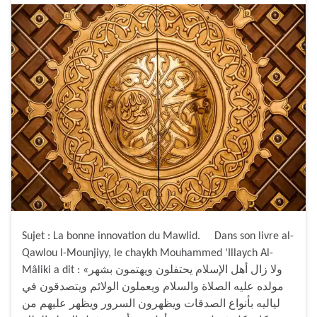
Sujet : La bonne innovation du Mawlid. Dans son livre al-
Qawlou l-Mounjiyy, le chaykh Mouhammed ‘Illaych Al-
Mâliki a dit : «ولا زال أهل الإسلام يحتفلون ويهتمون بشهر
مولده عليه الصلاة والسلام ويعملون الولائم ويتصدقون في
لياليه بأنواع الصدقات ويظهرون السرور ويظهر عليهم من