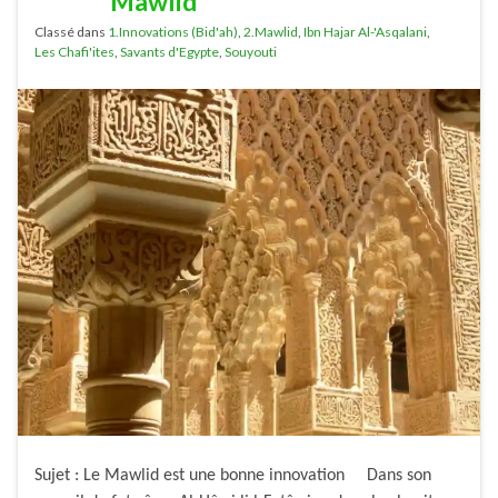
Mawlid
Classé dans
1.Innovations (Bid'ah)
,
2.Mawlid
,
Ibn Hajar Al-'Asqalani
,
Les Chafi'ites
,
Savants d'Egypte
,
Souyouti
Sujet : Le Mawlid est une bonne innovation Dans son