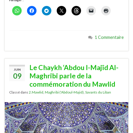
Partager :
1 Commentaire
Le Chaykh ‘Abdou l-Majîd Al-
JUIN
09
Maghribi parle de la
commémoration du Mawlid
Classé dans
2.Mawlid
,
Maghribi ('Abdoul-Majid)
,
Savants du Liban