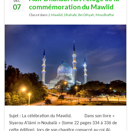
DÉC
07
commémoration du Mawlid
Classé dans
2.Mawlid
,
Dhahabi
,
Ibn Dihyah
,
Moudhaffar
Sujet : La célébration du Mawlid. Dans son livre «
Siyarou A’lâmi n-Noubalâ » (tome 22 pages 334 à 336 de
cette édition), lors de son chapitre consacré au roi Al-