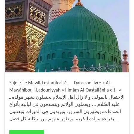
Sujet : Le Mawlid est autorisé. Dans son livre « Al-
Mawâhibou l-Ladouniyyah » l’Imâm Al-Qastallâni a dit : «
الاحتفال بالمولد : و لا زال أهل الإسلام يحتفلون بشهر مولده ـ
عليه السَّلام ـ ، ويعملون الولائم ويتصدقون في لياليه بأنواع
الصدقات،ويظهرون السرور، ويزيدون في المبرات ويعتنون
بقراءة مولده الكريم. ويظهر عليهم من بركاته كل فضل …