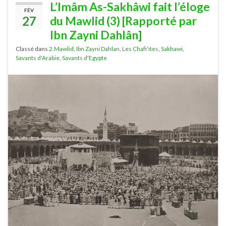
L’Imâm As-Sakhâwi fait l’éloge
FÉV
27
du Mawlid (3) [Rapporté par
Ibn Zayni Dahlân]
Classé dans
2.Mawlid
,
Ibn Zayni Dahlan
,
Les Chafi'ites
,
Sakhawi
,
Savants d'Arabie
,
Savants d'Egypte