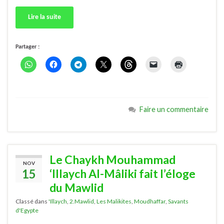
Lire la suite
Partager :
Faire un commentaire
Le Chaykh Mouhammad
NOV
15
‘Illaych Al-Mâliki fait l’éloge
du Mawlid
Classé dans
'Illaych
,
2.Mawlid
,
Les Malikites
,
Moudhaffar
,
Savants
d'Egypte