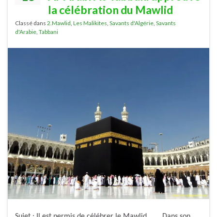
la célébration du Mawlid
Classé dans
2.Mawlid
,
Les Malikites
,
Savants d'Algérie
,
Savants
d'Arabie
,
Tabbani
Sujet : Il est permis de célébrer le Mawlid Dans son