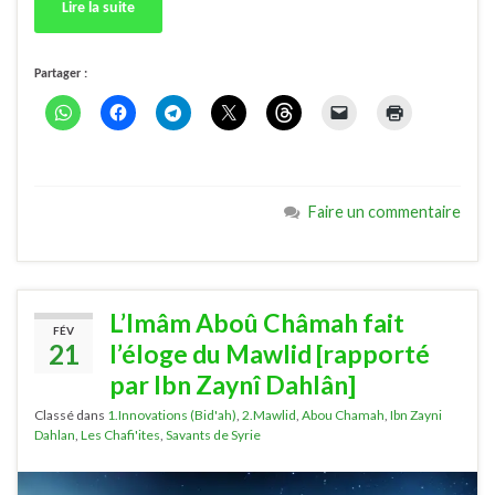
Lire la suite
Partager :
Faire un commentaire
L’Imâm Aboû Châmah fait
FÉV
21
l’éloge du Mawlid [rapporté
par Ibn Zaynî Dahlân]
Classé dans
1.Innovations (Bid'ah)
,
2.Mawlid
,
Abou Chamah
,
Ibn Zayni
Dahlan
,
Les Chafi'ites
,
Savants de Syrie