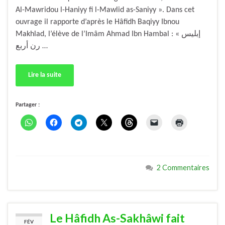
Al-Mawridou l-Haniyy fi l-Mawlid as-Saniyy ». Dans cet
ouvrage il rapporte d’après le Hâfidh Baqiyy Ibnou
Makhlad, l’élève de l’Imâm Ahmad Ibn Hambal : « إبليس
رن أربع …
Lire la suite
Partager :
2 Commentaires
Le Hâfidh As-Sakhâwi fait
FÉV