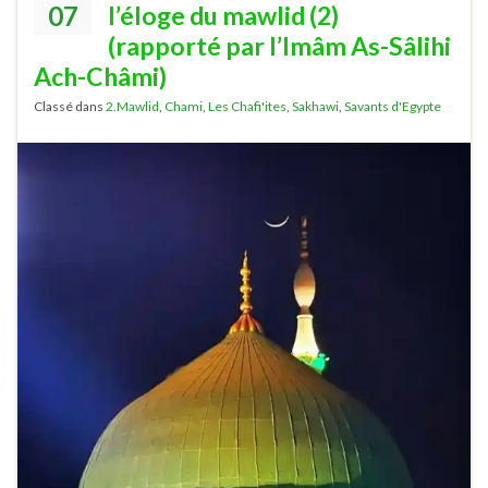
07
l’éloge du mawlid (2)
(rapporté par l’Imâm As-Sâlihi
Ach-Châmi)
Classé dans
2.Mawlid
,
Chami
,
Les Chafi'ites
,
Sakhawi
,
Savants d'Egypte