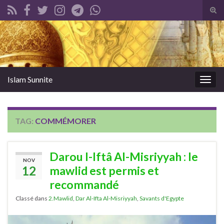
Tog
sear
Search for:
for
Islam Sunnite
Togg
navig
TAG:
COMMÉMORER
Darou l-Iftâ Al-Misriyyah : le
NOV
12
mawlid est permis et
recommandé
Classé dans
2.Mawlid
,
Dar Al-Ifta Al-Misriyyah
,
Savants d'Egypte