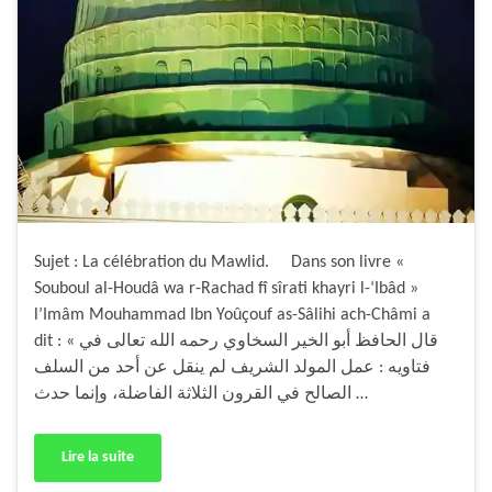
Sujet : La célébration du Mawlid. Dans son livre «
Souboul al-Houdâ wa r-Rachad fî sîrati khayri l-‘Ibâd »
l’Imâm Mouhammad Ibn Yoûçouf as-Sâlihi ach-Châmi a
dit : « قال الحافظ أبو الخير السخاوي رحمه الله تعالى في
فتاويه : عمل المولد الشريف لم ينقل عن أحد من السلف
الصالح في القرون الثلاثة الفاضلة، وإنما حدث …
Lire la suite