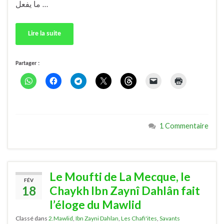
ما يفعل …
Lire la suite
Partager :
1 Commentaire
Le Moufti de La Mecque, le
FÉV
18
Chaykh Ibn Zaynî Dahlân fait
l’éloge du Mawlid
Classé dans
2.Mawlid
,
Ibn Zayni Dahlan
,
Les Chafi'ites
,
Savants