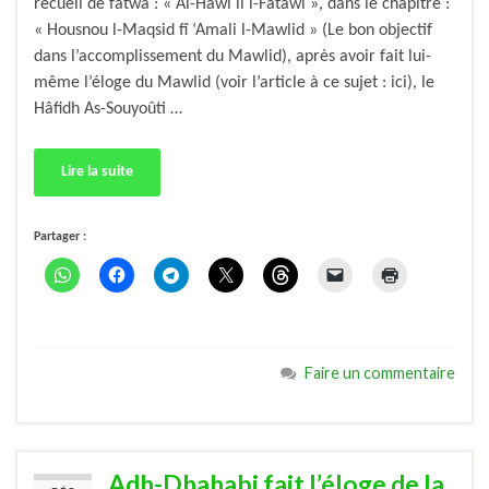
recueil de fatwâ : « Al-Hâwi li l-Fatâwi », dans le chapitre :
« Housnou l-Maqsid fî ‘Amali l-Mawlid » (Le bon objectif
dans l’accomplissement du Mawlid), après avoir fait lui-
même l’éloge du Mawlid (voir l’article à ce sujet : ici), le
Hâfidh As-Souyoûti …
Lire la suite
Partager :
Faire un commentaire
Adh-Dhahabi fait l’éloge de la