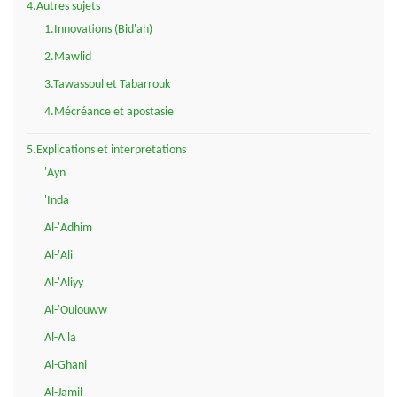
4.Autres sujets
1.Innovations (Bid'ah)
2.Mawlid
3.Tawassoul et Tabarrouk
4.Mécréance et apostasie
5.Explications et interpretations
'Ayn
'Inda
Al-'Adhim
Al-'Ali
Al-'Aliyy
Al-'Oulouww
Al-A'la
Al-Ghani
Al-Jamil