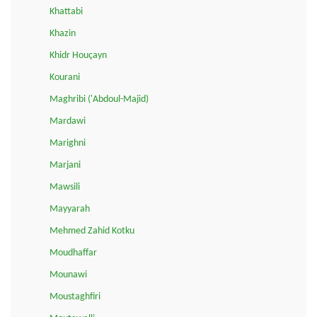
Khattabi
Khazin
Khidr Houçayn
Kourani
Maghribi ('Abdoul-Majid)
Mardawi
Marighni
Marjani
Mawsili
Mayyarah
Mehmed Zahid Kotku
Moudhaffar
Mounawi
Moustaghfiri