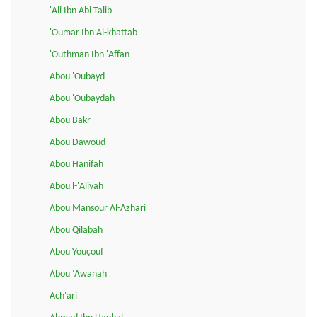
'Ali Ibn Abi Talib
'Oumar Ibn Al-khattab
'Outhman Ibn 'Affan
Abou 'Oubayd
Abou 'Oubaydah
Abou Bakr
Abou Dawoud
Abou Hanifah
Abou l-'Aliyah
Abou Mansour Al-Azhari
Abou Qilabah
Abou Youçouf
Abou ‘Awanah
Ach'ari