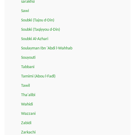
sarakhsi
Sawi
Soubki (Tajou d-Din)
Soubki (Taqiyyou d-Din)
Soubki Al-Azhari
Soulayman Ibn 'Abdi l-Wahhab
Souyouti
Tabbani
Tamimi (Abou l-Fadl)
Tawil
Tha'alibi
Wahidi
Wazzani
Zabidi
Zarkachi