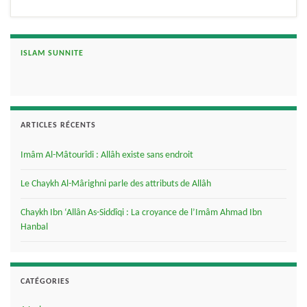
ISLAM SUNNITE
ARTICLES RÉCENTS
Imâm Al-Mâtourîdi : Allâh existe sans endroit
Le Chaykh Al-Mârighni parle des attributs de Allâh
Chaykh Ibn ‘Allân As-Siddîqi : La croyance de l’Imâm Ahmad Ibn
Hanbal
CATÉGORIES