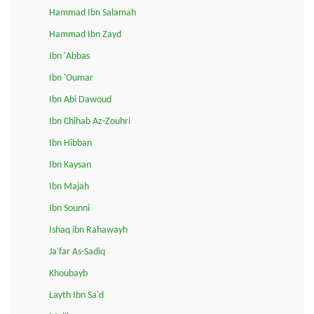
Hammad Ibn Salamah
Hammad Ibn Zayd
Ibn 'Abbas
Ibn 'Oumar
Ibn Abi Dawoud
Ibn Chihab Az-Zouhri
Ibn Hibban
Ibn Kaysan
Ibn Majah
Ibn Sounni
Ishaq ibn Rahawayh
Ja'far As-Sadiq
Khoubayb
Layth Ibn Sa'd