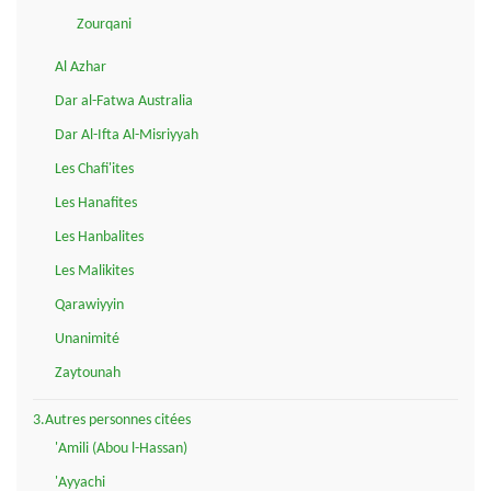
Zourqani
Al Azhar
Dar al-Fatwa Australia
Dar Al-Ifta Al-Misriyyah
Les Chafi'ites
Les Hanafites
Les Hanbalites
Les Malikites
Qarawiyyin
Unanimité
Zaytounah
3.Autres personnes citées
'Amili (Abou l-Hassan)
'Ayyachi