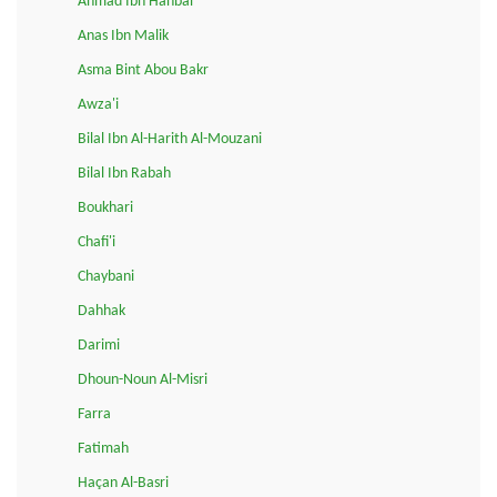
Ahmad Ibn Hanbal
Anas Ibn Malik
Asma Bint Abou Bakr
Awza'i
Bilal Ibn Al-Harith Al-Mouzani
Bilal Ibn Rabah
Boukhari
Chafi'i
Chaybani
Dahhak
Darimi
Dhoun-Noun Al-Misri
Farra
Fatimah
Haçan Al-Basri