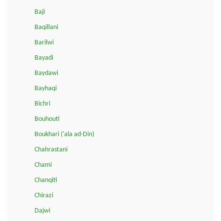
Baji
Baqillani
Barilwi
Bayadi
Baydawi
Bayhaqi
Bichri
Bouhouti
Boukhari ('ala ad-Din)
Chahrastani
Chami
Chanqiti
Chirazi
Dajwi