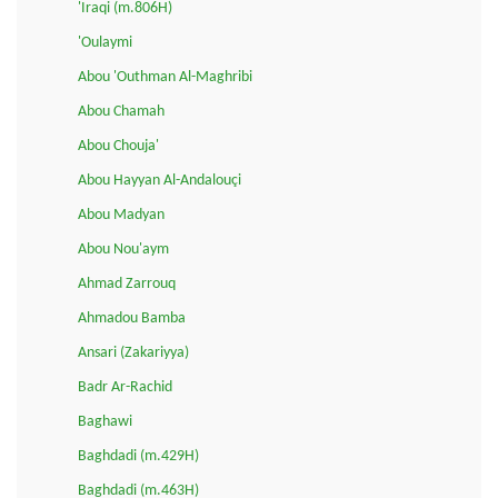
'Iraqi (m.806H)
'Oulaymi
Abou 'Outhman Al-Maghribi
Abou Chamah
Abou Chouja'
Abou Hayyan Al-Andalouçi
Abou Madyan
Abou Nou'aym
Ahmad Zarrouq
Ahmadou Bamba
Ansari (Zakariyya)
Badr Ar-Rachid
Baghawi
Baghdadi (m.429H)
Baghdadi (m.463H)