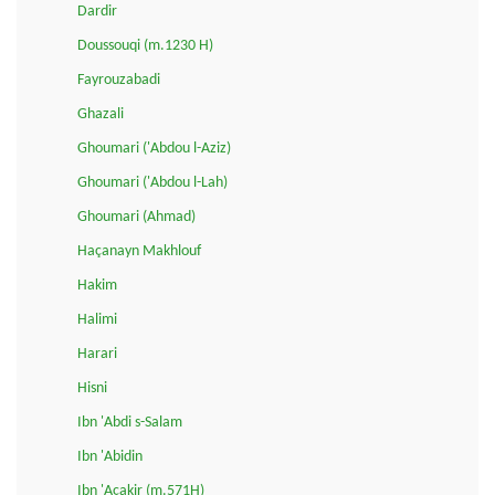
Dardir
Doussouqi (m.1230 H)
Fayrouzabadi
Ghazali
Ghoumari ('Abdou l-Aziz)
Ghoumari ('Abdou l-Lah)
Ghoumari (Ahmad)
Haçanayn Makhlouf
Hakim
Halimi
Harari
Hisni
Ibn 'Abdi s-Salam
Ibn 'Abidin
Ibn 'Açakir (m.571H)