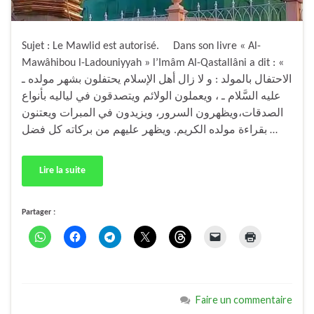
Sujet : Le Mawlid est autorisé. Dans son livre « Al-
Mawâhibou l-Ladouniyyah » l’Imâm Al-Qastallâni a dit : «
الاحتفال بالمولد : و لا زال أهل الإسلام يحتفلون بشهر مولده ـ
عليه السَّلام ـ ، ويعملون الولائم ويتصدقون في لياليه بأنواع
الصدقات،ويظهرون السرور، ويزيدون في المبرات ويعتنون
بقراءة مولده الكريم. ويظهر عليهم من بركاته كل فضل …
Lire la suite
Partager :
Faire un commentaire