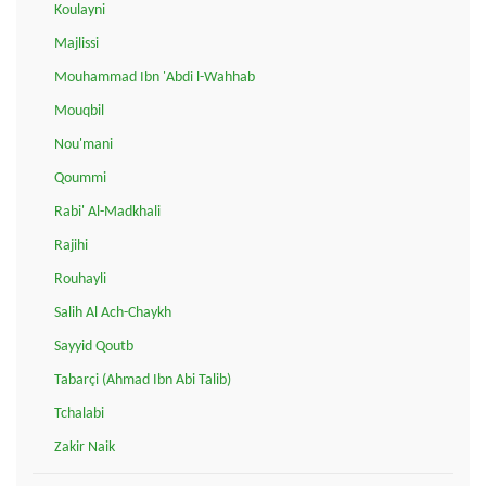
Koulayni
Majlissi
Mouhammad Ibn 'Abdi l-Wahhab
Mouqbil
Nou'mani
Qoummi
Rabi' Al-Madkhali
Rajihi
Rouhayli
Salih Al Ach-Chaykh
Sayyid Qoutb
Tabarçi (Ahmad Ibn Abi Talib)
Tchalabi
Zakir Naik