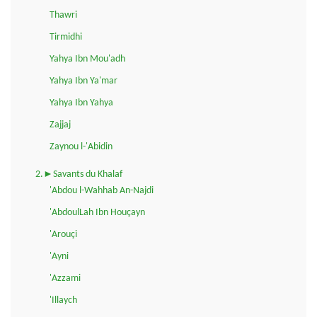
Thawri
Tirmidhi
Yahya Ibn Mou'adh
Yahya Ibn Ya'mar
Yahya Ibn Yahya
Zajjaj
Zaynou l-'Abidin
2.►Savants du Khalaf
'Abdou l-Wahhab An-Najdi
'AbdoulLah Ibn Houçayn
'Arouçi
'Ayni
'Azzami
'Illaych