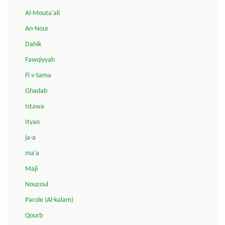
Al-Mouta'ali
An-Nour
Dahik
Fawqiyyah
Fi s-Sama
Ghadab
Istawa
Ityan
ja-a
ma'a
Maji
Nouzoul
Parole (Al-kalam)
Qourb