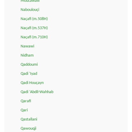
Moutawalli
Naboulouçi
Naçafi (m.508H)
Naçafi (m.537H)
Naçafi (m.710H)
Nawawi
Nidham
Qaddoumi
Qadi 'Iyad
Qadi Houçayn
Qadi ‘Abdil-Wahhab
Qarafi
Qari
Qastallani
Qawouqji