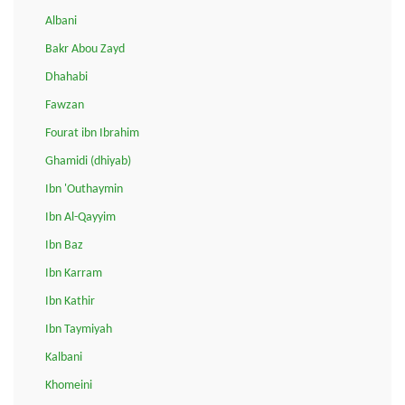
Albani
Bakr Abou Zayd
Dhahabi
Fawzan
Fourat ibn Ibrahim
Ghamidi (dhiyab)
Ibn 'Outhaymin
Ibn Al-Qayyim
Ibn Baz
Ibn Karram
Ibn Kathir
Ibn Taymiyah
Kalbani
Khomeini