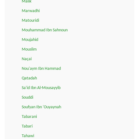
Malik
Marwadhi
Matouridi
Mouhammad Ibn Sahnoun
Moujahid
Mouslim
Naçai
Nou'aym Ibn Hammad
Qatadah
Sa'id Ibn Al-Mousayyib
Souddi
Soufyan Ibn 'Ouyaynah
Tabarani
Tabari
Tahawi