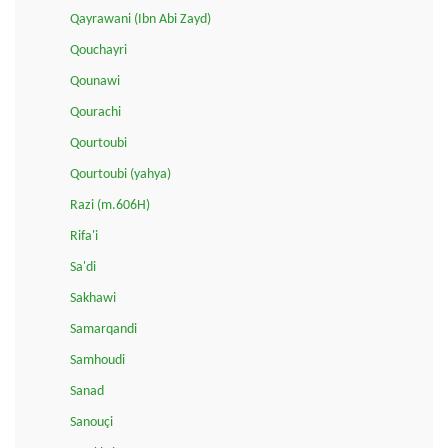
Qayrawani (Ibn Abi Zayd)
Qouchayri
Qounawi
Qourachi
Qourtoubi
Qourtoubi (yahya)
Razi (m.606H)
Rifa'i
Sa'di
Sakhawi
Samarqandi
Samhoudi
Sanad
Sanouçi