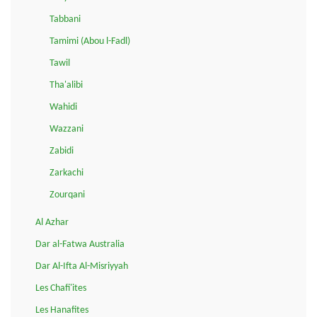
Tabbani
Tamimi (Abou l-Fadl)
Tawil
Tha'alibi
Wahidi
Wazzani
Zabidi
Zarkachi
Zourqani
Al Azhar
Dar al-Fatwa Australia
Dar Al-Ifta Al-Misriyyah
Les Chafi'ites
Les Hanafites