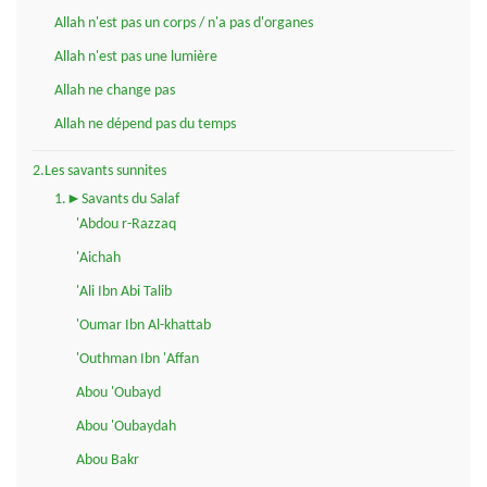
Allah n'est pas un corps / n'a pas d'organes
Allah n'est pas une lumière
Allah ne change pas
Allah ne dépend pas du temps
2.Les savants sunnites
1.►Savants du Salaf
'Abdou r-Razzaq
'Aichah
'Ali Ibn Abi Talib
'Oumar Ibn Al-khattab
'Outhman Ibn 'Affan
Abou 'Oubayd
Abou 'Oubaydah
Abou Bakr