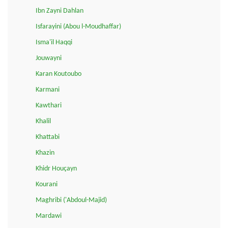
Ibn Zayni Dahlan
Isfarayini (Abou l-Moudhaffar)
Isma'il Haqqi
Jouwayni
Karan Koutoubo
Karmani
Kawthari
Khalil
Khattabi
Khazin
Khidr Houçayn
Kourani
Maghribi ('Abdoul-Majid)
Mardawi