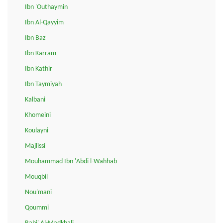
Ibn 'Outhaymin
Ibn Al-Qayyim
Ibn Baz
Ibn Karram
Ibn Kathir
Ibn Taymiyah
Kalbani
Khomeini
Koulayni
Majlissi
Mouhammad Ibn 'Abdi l-Wahhab
Mouqbil
Nou'mani
Qoummi