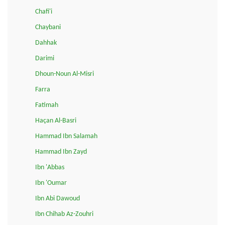
Chafi'i
Chaybani
Dahhak
Darimi
Dhoun-Noun Al-Misri
Farra
Fatimah
Haçan Al-Basri
Hammad Ibn Salamah
Hammad Ibn Zayd
Ibn 'Abbas
Ibn 'Oumar
Ibn Abi Dawoud
Ibn Chihab Az-Zouhri