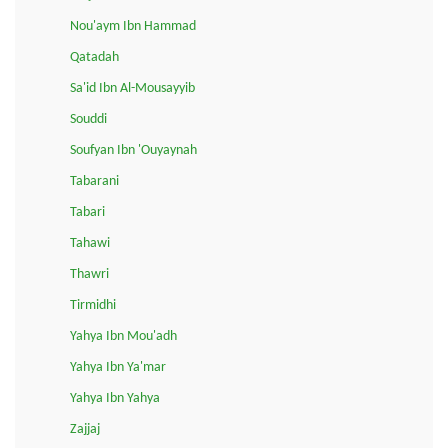
Nou'aym Ibn Hammad
Qatadah
Sa'id Ibn Al-Mousayyib
Souddi
Soufyan Ibn 'Ouyaynah
Tabarani
Tabari
Tahawi
Thawri
Tirmidhi
Yahya Ibn Mou'adh
Yahya Ibn Ya'mar
Yahya Ibn Yahya
Zajjaj