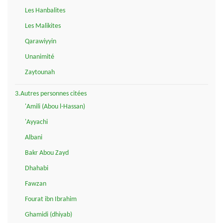
Les Hanbalites
Les Malikites
Qarawiyyin
Unanimité
Zaytounah
3.Autres personnes citées
'Amili (Abou l-Hassan)
'Ayyachi
Albani
Bakr Abou Zayd
Dhahabi
Fawzan
Fourat ibn Ibrahim
Ghamidi (dhiyab)