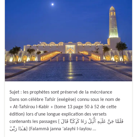
Sujet : les prophètes sont préservé de la mécréance
Dans son célèbre Tafsîr (exégèse) connu sous le nom de
« At-Tafsîrou l-Kabîr » (tome 13 page 50 à 52 de cette
édition) lors d’une longue explication des versets
contenants les passages { فَلَمَّا جَنَّ عَلَيۡهِ ٱلَّيۡلُ رَءَا كَوۡكَبً۬ا‌ۖ قَالَ
هَـٰذَا رَبِّى‌ۖ} (Falammâ janna ‘alayhi l-laylou …