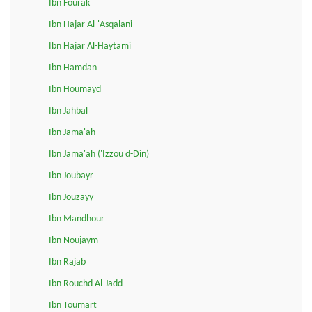
Ibn Fourak
Ibn Hajar Al-'Asqalani
Ibn Hajar Al-Haytami
Ibn Hamdan
Ibn Houmayd
Ibn Jahbal
Ibn Jama'ah
Ibn Jama'ah ('Izzou d-Din)
Ibn Joubayr
Ibn Jouzayy
Ibn Mandhour
Ibn Noujaym
Ibn Rajab
Ibn Rouchd Al-Jadd
Ibn Toumart