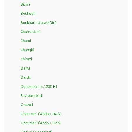
Bichri
Bouhouti
Boukhari ('ala ad-Din)
Chahrastani
Chami
Chanqiti
Chirazi
Dajwi
Dardir
Doussouqi (m.1230 H)
Fayrouzabadi
Ghazali
Ghoumari ('Abdou l-Aziz)
Ghoumari ('Abdou l-Lah)