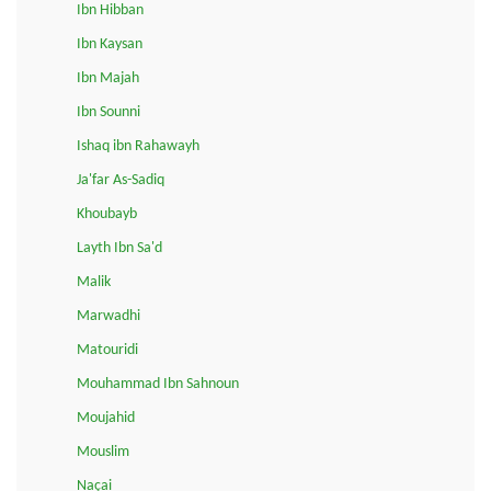
Ibn Hibban
Ibn Kaysan
Ibn Majah
Ibn Sounni
Ishaq ibn Rahawayh
Ja'far As-Sadiq
Khoubayb
Layth Ibn Sa'd
Malik
Marwadhi
Matouridi
Mouhammad Ibn Sahnoun
Moujahid
Mouslim
Naçai