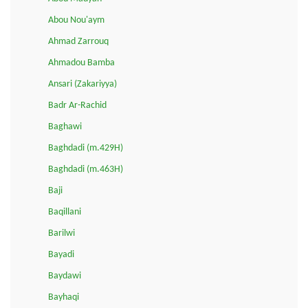
Abou Nou'aym
Ahmad Zarrouq
Ahmadou Bamba
Ansari (Zakariyya)
Badr Ar-Rachid
Baghawi
Baghdadi (m.429H)
Baghdadi (m.463H)
Baji
Baqillani
Barilwi
Bayadi
Baydawi
Bayhaqi