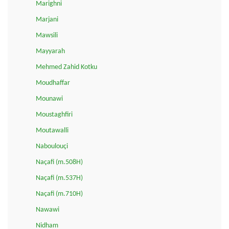
Marighni
Marjani
Mawsili
Mayyarah
Mehmed Zahid Kotku
Moudhaffar
Mounawi
Moustaghfiri
Moutawalli
Naboulouçi
Naçafi (m.508H)
Naçafi (m.537H)
Naçafi (m.710H)
Nawawi
Nidham