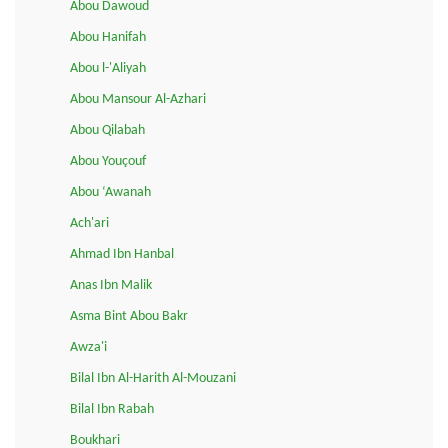
Abou Dawoud
Abou Hanifah
Abou l-'Aliyah
Abou Mansour Al-Azhari
Abou Qilabah
Abou Youçouf
Abou ‘Awanah
Ach'ari
Ahmad Ibn Hanbal
Anas Ibn Malik
Asma Bint Abou Bakr
Awza'i
Bilal Ibn Al-Harith Al-Mouzani
Bilal Ibn Rabah
Boukhari