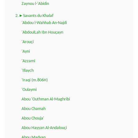
Zaynou l-'Abidin
2.►Savants du Khalaf
'Abdou l-Wahhab An-Najdi
'AbdoulLah Ibn Houçayn
'Arouçi
'Ayni
'Azzami
'Illaych
'Iraqi (m.806H)
'Oulaymi
Abou 'Outhman Al-Maghribi
Abou Chamah
Abou Chouja'
Abou Hayyan Al-Andalouçi
Abou Madyan