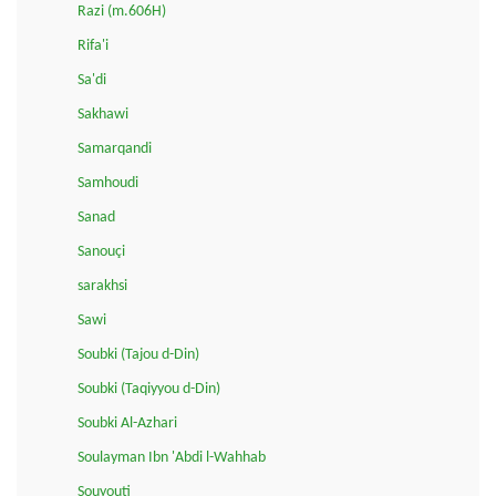
Razi (m.606H)
Rifa'i
Sa'di
Sakhawi
Samarqandi
Samhoudi
Sanad
Sanouçi
sarakhsi
Sawi
Soubki (Tajou d-Din)
Soubki (Taqiyyou d-Din)
Soubki Al-Azhari
Soulayman Ibn 'Abdi l-Wahhab
Souyouti