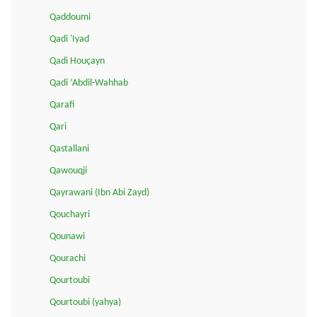
Qaddoumi
Qadi 'Iyad
Qadi Houçayn
Qadi ‘Abdil-Wahhab
Qarafi
Qari
Qastallani
Qawouqji
Qayrawani (Ibn Abi Zayd)
Qouchayri
Qounawi
Qourachi
Qourtoubi
Qourtoubi (yahya)