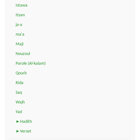
Istawa
Ityan
ja-a
ma'a
Maji
Nouzoul
Parole (Al-kalam)
Qourb
Rida
Saq
Wajh
Yad
►Hadith
►Verset