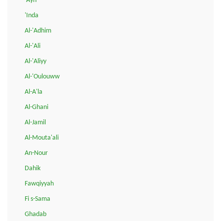
'Ayn
'Inda
Al-'Adhim
Al-'Ali
Al-'Aliyy
Al-'Oulouww
Al-A'la
Al-Ghani
Al-Jamil
Al-Mouta'ali
An-Nour
Dahik
Fawqiyyah
Fi s-Sama
Ghadab