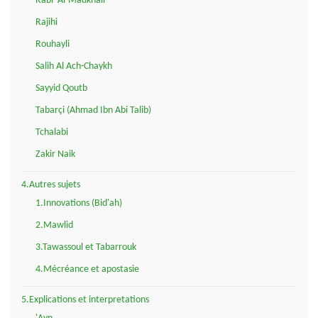
Rabi' Al-Madkhali
Rajihi
Rouhayli
Salih Al Ach-Chaykh
Sayyid Qoutb
Tabarçi (Ahmad Ibn Abi Talib)
Tchalabi
Zakir Naik
4.Autres sujets
1.Innovations (Bid'ah)
2.Mawlid
3.Tawassoul et Tabarrouk
4.Mécréance et apostasie
5.Explications et interpretations