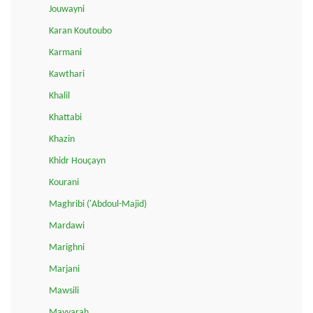
Jouwayni
Karan Koutoubo
Karmani
Kawthari
Khalil
Khattabi
Khazin
Khidr Houçayn
Kourani
Maghribi ('Abdoul-Majid)
Mardawi
Marighni
Marjani
Mawsili
Mayyarah