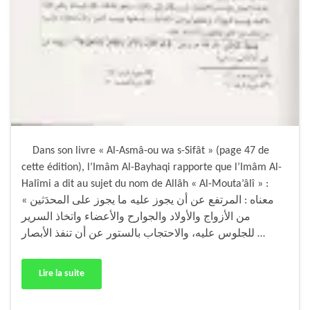
Dans son livre « Al-Asmâ-ou wa s-Sifât » (page 47 de
cette édition), l’Imâm Al-Bayhaqi rapporte que l’Imâm Al-
Halîmi a dit au sujet du nom de Allâh « Al-Mouta’âlî » :
« معناه : المرتفع عن أن يجوز عليه ما يجوز على المحدَثين
من الأزواج والأولاد والجوارح والأعضاء واتخاذ السرير
للجلوس عليه، والاحتجاب بالستور عن أن تنفذ الأبصار …
Lire la suite