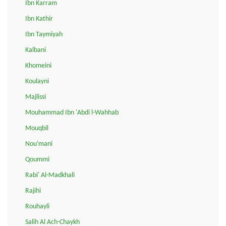
Ibn Karram
Ibn Kathir
Ibn Taymiyah
Kalbani
Khomeini
Koulayni
Majlissi
Mouhammad Ibn 'Abdi l-Wahhab
Mouqbil
Nou'mani
Qoummi
Rabi' Al-Madkhali
Rajihi
Rouhayli
Salih Al Ach-Chaykh