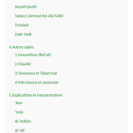
Sayyid Qoutb
Tabarçi (Ahmad Ibn Abi Talib)
Tchalabi
Zakir Naik
4.Autres sujets
1.Innovations (Bid'ah)
2.Mawlid
3.Tawassoul et Tabarrouk
4.Mécréance et apostasie
5.Explications et interpretations
'Ayn
'Inda
Al-'Adhim
Al-'Ali