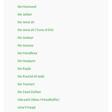
Ibn Houmayd
Ibn Jahbal
Ibn Jama'ah
Ibn Jama'ah ('Izzou d-Din)
Ibn Joubayr
Ibn Jouzayy
Ibn Mandhour
Ibn Noujaym
Ibn Rajab
Ibn Rouchd Al-Jadd
Ibn Toumart
Ibn Zayni Dahlan
Isfarayini (Abou l-Moudhaffar)
Isma'il Haqqi