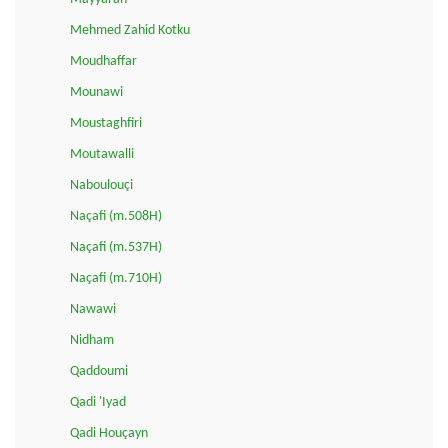
Mehmed Zahid Kotku
Moudhaffar
Mounawi
Moustaghfiri
Moutawalli
Naboulouçi
Naçafi (m.508H)
Naçafi (m.537H)
Naçafi (m.710H)
Nawawi
Nidham
Qaddoumi
Qadi 'Iyad
Qadi Houçayn