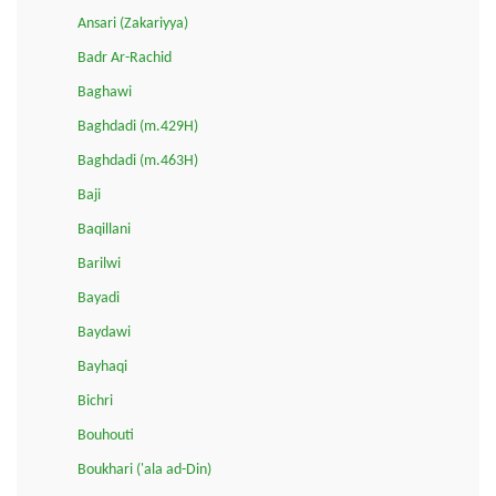
Ansari (Zakariyya)
Badr Ar-Rachid
Baghawi
Baghdadi (m.429H)
Baghdadi (m.463H)
Baji
Baqillani
Barilwi
Bayadi
Baydawi
Bayhaqi
Bichri
Bouhouti
Boukhari ('ala ad-Din)