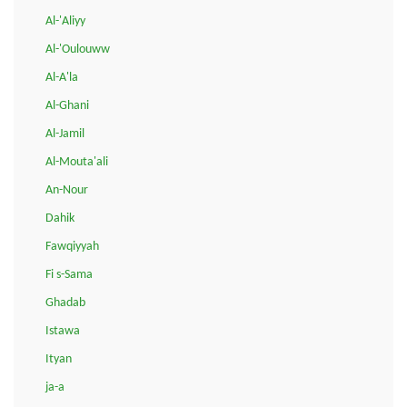
Al-'Aliyy
Al-'Oulouww
Al-A'la
Al-Ghani
Al-Jamil
Al-Mouta'ali
An-Nour
Dahik
Fawqiyyah
Fi s-Sama
Ghadab
Istawa
Ityan
ja-a