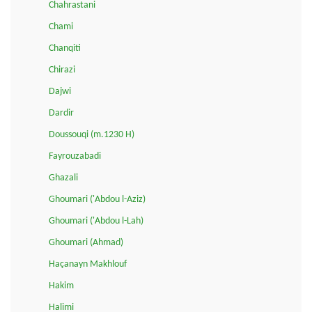
Chahrastani
Chami
Chanqiti
Chirazi
Dajwi
Dardir
Doussouqi (m.1230 H)
Fayrouzabadi
Ghazali
Ghoumari ('Abdou l-Aziz)
Ghoumari ('Abdou l-Lah)
Ghoumari (Ahmad)
Haçanayn Makhlouf
Hakim
Halimi