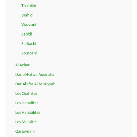
Tha'alibi
Wahidi
Wazzani
Zabidi
Zarkachi
Zourqani
Al Azhar
Dar al-Fatwa Australia
Dar Al-Ifta Al-Misriyyah
Les Chafi'ites
Les Hanafites
Les Hanbalites
Les Malikites
Qarawiyyin