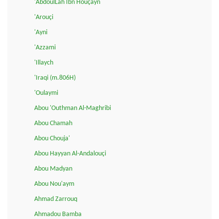
'AbdoulLah Ibn Houçayn
'Arouçi
'Ayni
'Azzami
'Illaych
'Iraqi (m.806H)
'Oulaymi
Abou 'Outhman Al-Maghribi
Abou Chamah
Abou Chouja'
Abou Hayyan Al-Andalouçi
Abou Madyan
Abou Nou'aym
Ahmad Zarrouq
Ahmadou Bamba