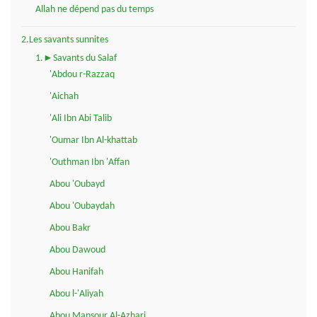
Allah ne dépend pas du temps
2.Les savants sunnites
1.►Savants du Salaf
'Abdou r-Razzaq
'Aichah
'Ali Ibn Abi Talib
'Oumar Ibn Al-khattab
'Outhman Ibn 'Affan
Abou 'Oubayd
Abou 'Oubaydah
Abou Bakr
Abou Dawoud
Abou Hanifah
Abou l-'Aliyah
Abou Mansour Al-Azhari