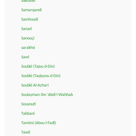
Sakhawi
Samarqandi
Samhoudi
Sanad
Sanouçi
sarakhsi
Sawi
Soubki (Tajou d-Din)
Soubki (Taqiyyou d-Din)
Soubki Al-Azhari
Soulayman Ibn 'Abdi l-Wahhab
Souyouti
Tabbani
Tamimi (Abou l-Fadl)
Tawil