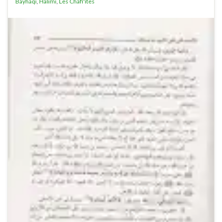
Bayhaqi
,
Halimi
,
Les Chafi'ites