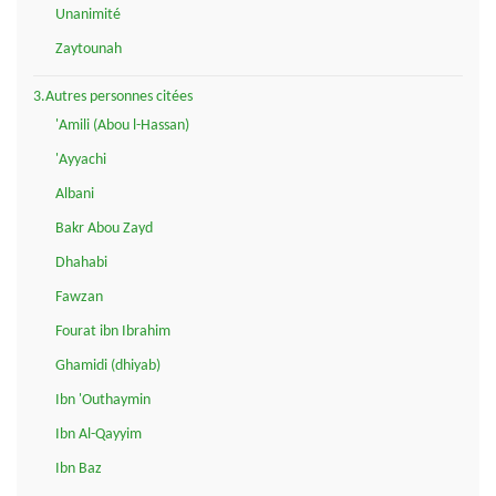
Unanimité
Zaytounah
3.Autres personnes citées
'Amili (Abou l-Hassan)
'Ayyachi
Albani
Bakr Abou Zayd
Dhahabi
Fawzan
Fourat ibn Ibrahim
Ghamidi (dhiyab)
Ibn 'Outhaymin
Ibn Al-Qayyim
Ibn Baz