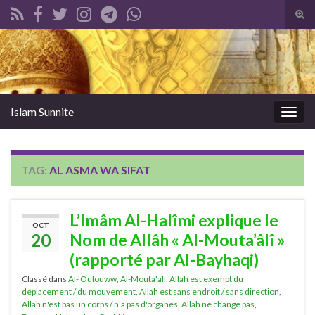
Tog
sear
Search for:
for
Islam Sunnite
Togg
navig
TAG:
AL ASMA WA SIFAT
L’Imâm Al-Halîmi explique le
OCT
20
Nom de Allâh « Al-Mouta’âlî »
(rapporté par Al-Bayhaqi)
Classé dans
Al-'Oulouww
,
Al-Mouta'ali
,
Allah est exempt du
déplacement / du mouvement
,
Allah est sans endroit / sans direction
,
Allah n'est pas un corps / n'a pas d'organes
,
Allah ne change pas
,