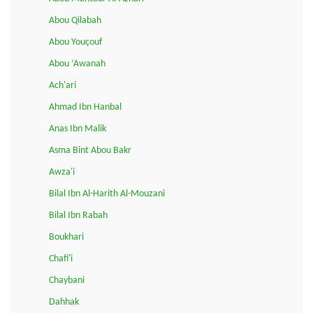
Abou Qilabah
Abou Youçouf
Abou ‘Awanah
Ach'ari
Ahmad Ibn Hanbal
Anas Ibn Malik
Asma Bint Abou Bakr
Awza'i
Bilal Ibn Al-Harith Al-Mouzani
Bilal Ibn Rabah
Boukhari
Chafi'i
Chaybani
Dahhak