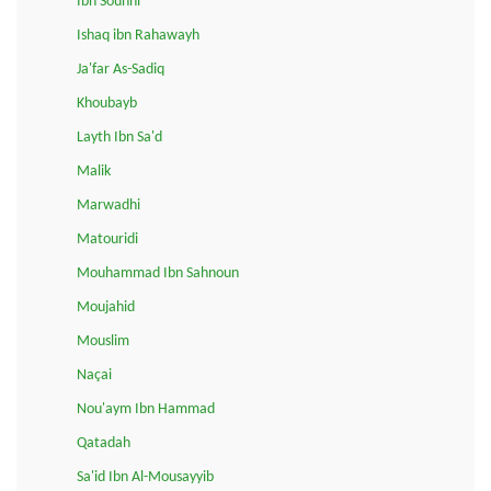
Ibn Sounni
Ishaq ibn Rahawayh
Ja'far As-Sadiq
Khoubayb
Layth Ibn Sa'd
Malik
Marwadhi
Matouridi
Mouhammad Ibn Sahnoun
Moujahid
Mouslim
Naçai
Nou'aym Ibn Hammad
Qatadah
Sa'id Ibn Al-Mousayyib