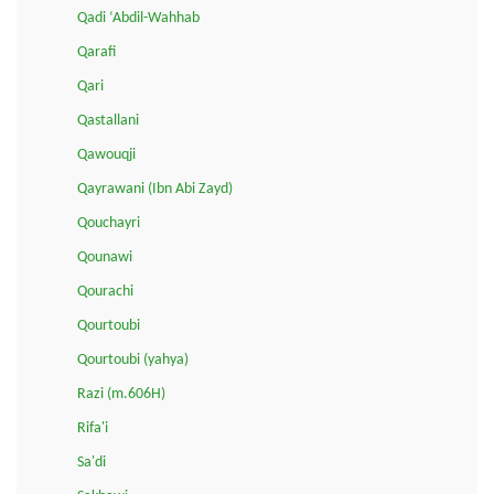
Qadi ‘Abdil-Wahhab
Qarafi
Qari
Qastallani
Qawouqji
Qayrawani (Ibn Abi Zayd)
Qouchayri
Qounawi
Qourachi
Qourtoubi
Qourtoubi (yahya)
Razi (m.606H)
Rifa'i
Sa'di