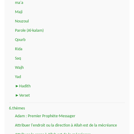
ma'a
Maji
Nouzoul
Parole (Al-kalam)
Qourb
Rida
Saq
Wajh
Yad
►Hadith
►Verset
6.thèmes
Adam : Premier Prophète-Messager
Attribuer l'endroit ou la direction à Allah est de la mécréance