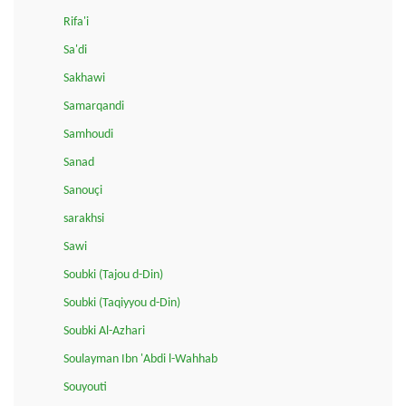
Rifa'i
Sa'di
Sakhawi
Samarqandi
Samhoudi
Sanad
Sanouçi
sarakhsi
Sawi
Soubki (Tajou d-Din)
Soubki (Taqiyyou d-Din)
Soubki Al-Azhari
Soulayman Ibn 'Abdi l-Wahhab
Souyouti