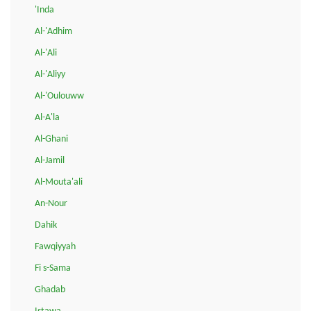
'Inda
Al-'Adhim
Al-'Ali
Al-'Aliyy
Al-'Oulouww
Al-A'la
Al-Ghani
Al-Jamil
Al-Mouta'ali
An-Nour
Dahik
Fawqiyyah
Fi s-Sama
Ghadab