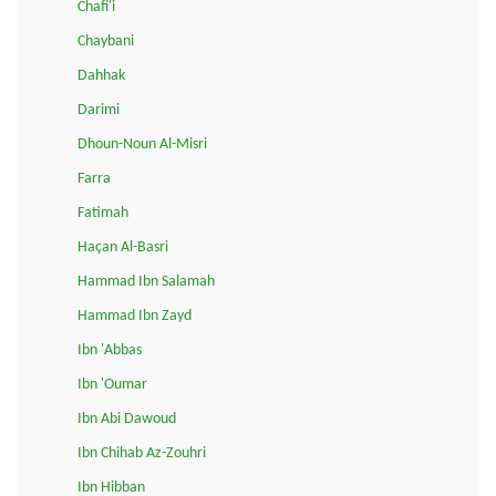
Chafi'i
Chaybani
Dahhak
Darimi
Dhoun-Noun Al-Misri
Farra
Fatimah
Haçan Al-Basri
Hammad Ibn Salamah
Hammad Ibn Zayd
Ibn 'Abbas
Ibn 'Oumar
Ibn Abi Dawoud
Ibn Chihab Az-Zouhri
Ibn Hibban