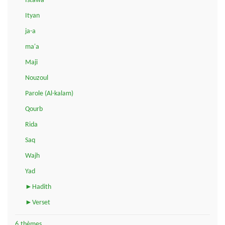
Istawa
Ityan
ja-a
ma'a
Maji
Nouzoul
Parole (Al-kalam)
Qourb
Rida
Saq
Wajh
Yad
►Hadith
►Verset
6.thèmes