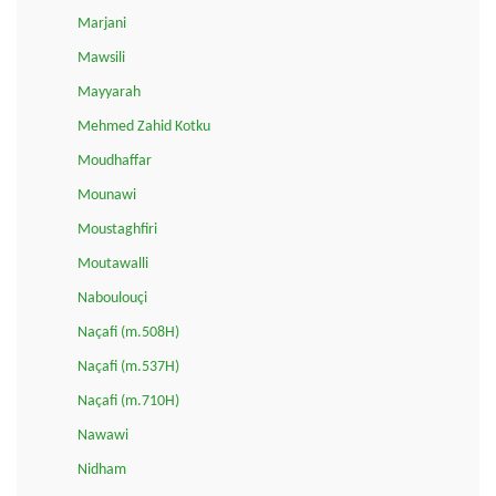
Marjani
Mawsili
Mayyarah
Mehmed Zahid Kotku
Moudhaffar
Mounawi
Moustaghfiri
Moutawalli
Naboulouçi
Naçafi (m.508H)
Naçafi (m.537H)
Naçafi (m.710H)
Nawawi
Nidham