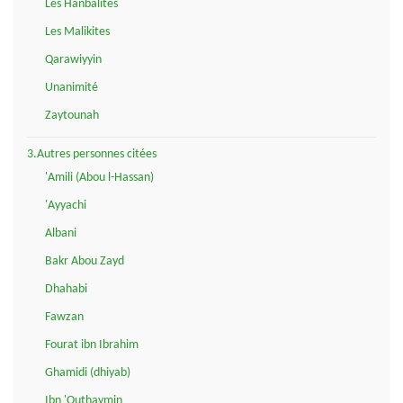
Les Hanbalites
Les Malikites
Qarawiyyin
Unanimité
Zaytounah
3.Autres personnes citées
'Amili (Abou l-Hassan)
'Ayyachi
Albani
Bakr Abou Zayd
Dhahabi
Fawzan
Fourat ibn Ibrahim
Ghamidi (dhiyab)
Ibn 'Outhaymin