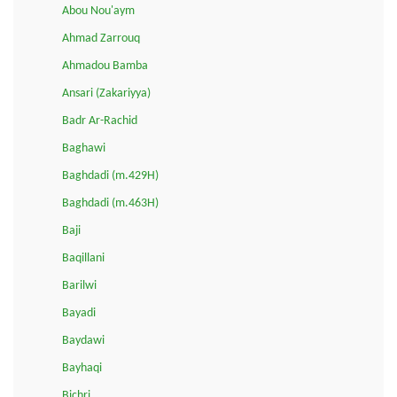
Abou Nou'aym
Ahmad Zarrouq
Ahmadou Bamba
Ansari (Zakariyya)
Badr Ar-Rachid
Baghawi
Baghdadi (m.429H)
Baghdadi (m.463H)
Baji
Baqillani
Barilwi
Bayadi
Baydawi
Bayhaqi
Bichri