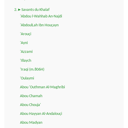
2.►Savants du Khalaf
'Abdou l-Wahhab An-Najdi
'AbdoulLah Ibn Houçayn
'Arouçi
'Ayni
'Azzami
'Illaych
'Iraqi (m.806H)
'Oulaymi
Abou 'Outhman Al-Maghribi
Abou Chamah
Abou Chouja'
Abou Hayyan Al-Andalouçi
Abou Madyan