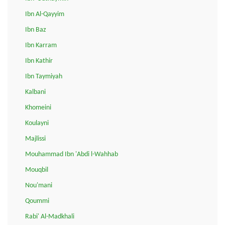
Ibn Al-Qayyim
Ibn Baz
Ibn Karram
Ibn Kathir
Ibn Taymiyah
Kalbani
Khomeini
Koulayni
Majlissi
Mouhammad Ibn 'Abdi l-Wahhab
Mouqbil
Nou'mani
Qoummi
Rabi' Al-Madkhali