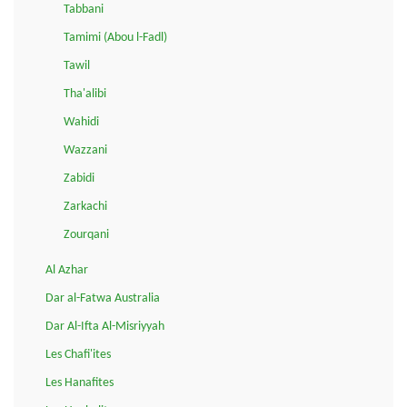
Tabbani
Tamimi (Abou l-Fadl)
Tawil
Tha'alibi
Wahidi
Wazzani
Zabidi
Zarkachi
Zourqani
Al Azhar
Dar al-Fatwa Australia
Dar Al-Ifta Al-Misriyyah
Les Chafi'ites
Les Hanafites