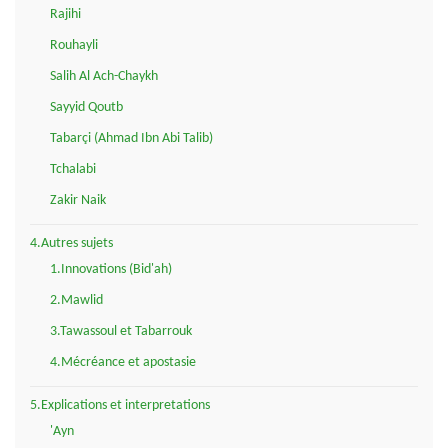
Rajihi
Rouhayli
Salih Al Ach-Chaykh
Sayyid Qoutb
Tabarçi (Ahmad Ibn Abi Talib)
Tchalabi
Zakir Naik
4.Autres sujets
1.Innovations (Bid'ah)
2.Mawlid
3.Tawassoul et Tabarrouk
4.Mécréance et apostasie
5.Explications et interpretations
'Ayn