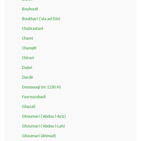
Bouhouti
Boukhari ('ala ad-Din)
Chahrastani
Chami
Chanqiti
Chirazi
Dajwi
Dardir
Doussouqi (m.1230 H)
Fayrouzabadi
Ghazali
Ghoumari ('Abdou l-Aziz)
Ghoumari ('Abdou l-Lah)
Ghoumari (Ahmad)