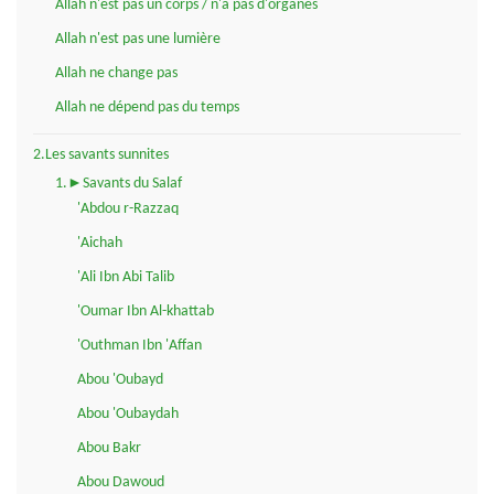
Allah n'est pas un corps / n'a pas d'organes
Allah n'est pas une lumière
Allah ne change pas
Allah ne dépend pas du temps
2.Les savants sunnites
1.►Savants du Salaf
'Abdou r-Razzaq
'Aichah
'Ali Ibn Abi Talib
'Oumar Ibn Al-khattab
'Outhman Ibn 'Affan
Abou 'Oubayd
Abou 'Oubaydah
Abou Bakr
Abou Dawoud