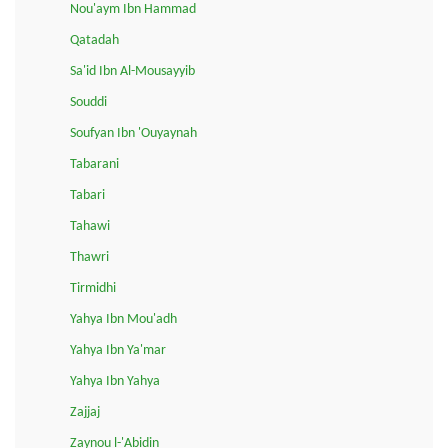
Nou'aym Ibn Hammad
Qatadah
Sa'id Ibn Al-Mousayyib
Souddi
Soufyan Ibn 'Ouyaynah
Tabarani
Tabari
Tahawi
Thawri
Tirmidhi
Yahya Ibn Mou'adh
Yahya Ibn Ya'mar
Yahya Ibn Yahya
Zajjaj
Zaynou l-'Abidin