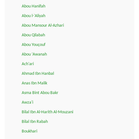
Abou Hanifah
Abou l-'Aliyah
Abou Mansour Al-Azhari
Abou Qilabah
Abou Youçouf
Abou ‘Awanah
Ach'ari
Ahmad Ibn Hanbal
Anas Ibn Malik
Asma Bint Abou Bakr
Awza'i
Bilal Ibn Al-Harith Al-Mouzani
Bilal Ibn Rabah
Boukhari