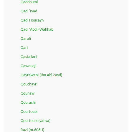
Qaddoumi
Qadi 'Iyad
Qadi Houçayn
Qadi ‘Abdil-Wahhab
Qarafi
Qari
Qastallani
Qawouqji
Qayrawani (Ibn Abi Zayd)
Qouchayri
Qounawi
Qourachi
Qourtoubi
Qourtoubi (yahya)
Razi (m.606H)