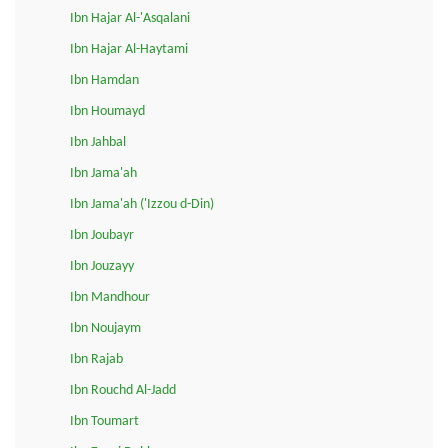
Ibn Hajar Al-'Asqalani
Ibn Hajar Al-Haytami
Ibn Hamdan
Ibn Houmayd
Ibn Jahbal
Ibn Jama'ah
Ibn Jama'ah ('Izzou d-Din)
Ibn Joubayr
Ibn Jouzayy
Ibn Mandhour
Ibn Noujaym
Ibn Rajab
Ibn Rouchd Al-Jadd
Ibn Toumart