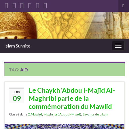
Tog
sea
Search for:
for
Islam Sunnite
Togg
navig
TAG:
AID
Le Chaykh ‘Abdou l-Majîd Al-
JUIN
09
Maghribi parle de la
commémoration du Mawlid
Classé dans
2.Mawlid
,
Maghribi ('Abdoul-Majid)
,
Savants du Liban