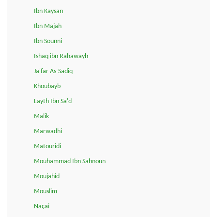
Ibn Kaysan
Ibn Majah
Ibn Sounni
Ishaq ibn Rahawayh
Ja'far As-Sadiq
Khoubayb
Layth Ibn Sa'd
Malik
Marwadhi
Matouridi
Mouhammad Ibn Sahnoun
Moujahid
Mouslim
Naçai