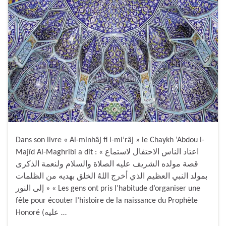
Dans son livre « Al-minhâj fi l-mi’râj » le Chaykh ‘Abdou l-
Majîd Al-Maghribi a dit : « اعتاد الناس الاحتفال لاستماع
قصة مولده الشريف عليه الصلاة والسلام ولنعمة الذكرى
بمولد النبي العظيم الذي أخرج اللهُ الخلق بهديه من الظلمات
إلى النور » « Les gens ont pris l’habitude d’organiser une
fête pour écouter l’histoire de la naissance du Prophète
Honoré (عليه …