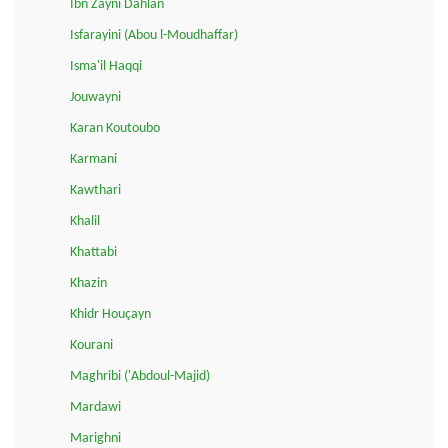
Ibn Zayni Dahlan
Isfarayini (Abou l-Moudhaffar)
Isma'il Haqqi
Jouwayni
Karan Koutoubo
Karmani
Kawthari
Khalil
Khattabi
Khazin
Khidr Houçayn
Kourani
Maghribi ('Abdoul-Majid)
Mardawi
Marighni