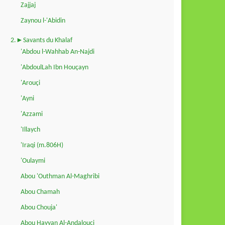
Zajjaj
Zaynou l-'Abidin
2.►Savants du Khalaf
'Abdou l-Wahhab An-Najdi
'AbdoulLah Ibn Houçayn
'Arouçi
'Ayni
'Azzami
'Illaych
'Iraqi (m.806H)
'Oulaymi
Abou 'Outhman Al-Maghribi
Abou Chamah
Abou Chouja'
Abou Hayyan Al-Andalouçi