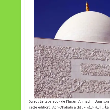
Sujet : Le tabarrouk de l’Imâm Ahmad Dans son l
cette édition), Adh-Dhahabi a dit : « قَالَ عَبْدُ اللهِ بنُ أَحْمَدَ: رَأَيْتُ أَبِي يَأْخُذُ شَعرةً مِن شَعرِ النَّبِيِّ صَلَّى اللهُ عَلَيْهِ