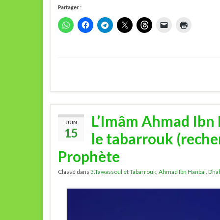
Partager :
L’Imâm Ahmad Ibn H
JUIN
15
le tabarrouk (reche
Prophète
Classé dans
3.Tawassoul et Tabarrouk
,
Ahmad Ibn Hanbal
,
Dha