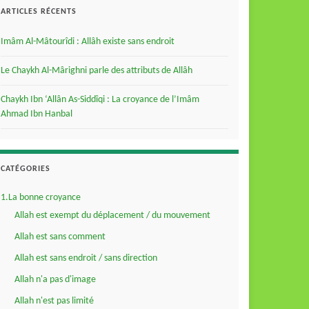
ARTICLES RÉCENTS
Imâm Al-Mâtourîdi : Allâh existe sans endroit
Le Chaykh Al-Mârighni parle des attributs de Allâh
Chaykh Ibn ‘Allân As-Siddîqi : La croyance de l’Imâm
Ahmad Ibn Hanbal
CATÉGORIES
1.La bonne croyance
Allah est exempt du déplacement / du mouvement
Allah est sans comment
Allah est sans endroit / sans direction
Allah n'a pas d'image
Allah n'est pas limité