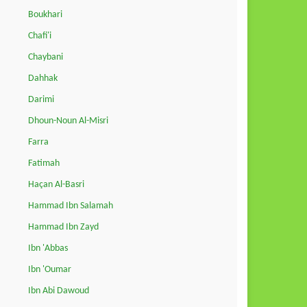
Boukhari
Chafi'i
Chaybani
Dahhak
Darimi
Dhoun-Noun Al-Misri
Farra
Fatimah
Haçan Al-Basri
Hammad Ibn Salamah
Hammad Ibn Zayd
Ibn 'Abbas
Ibn 'Oumar
Ibn Abi Dawoud