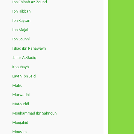
Ibn Chihab Az-Zouhri
Ibn Hibban
Ibn Kaysan
Ibn Majah
Ibn Sounni
Ishaq ibn Rahawayh
Ja'far As-Sadiq
Khoubayb
Layth Ibn Sa'd
Malik
Marwadhi
Matouridi
Mouhammad Ibn Sahnoun
Moujahid
Mouslim