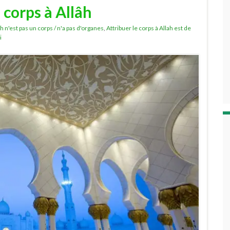
e corps à Allâh
ah n'est pas un corps / n'a pas d'organes
,
Attribuer le corps à Allah est de
i