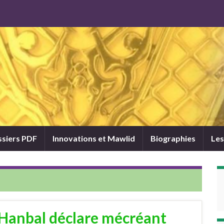
siers PDF
Innovations et Mawlid
Biographies
Les
Hanbal déclare mécréant