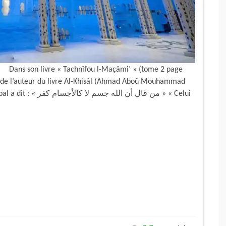
 Dans son livre « Tachnîfou l-Maçâmi’ » (tome 2 page
e de l’auteur du livre Al-Khisâl (Ahmad Aboû Mouhammad
من قال أن  » « Celui