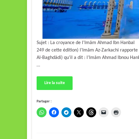
Sujet : La croyance de l’Imâm Ahmad Ibn Hanbal
249 de cette édition) l’Imâm Az-Zarkachi rapport
Al-Baghdâdi) qu’il a dit : l’Imâm Ahmad Ibnou Hanbal a dit : « الله جسم لا كالأجسام كفر
…
Lire la suite
Partager :