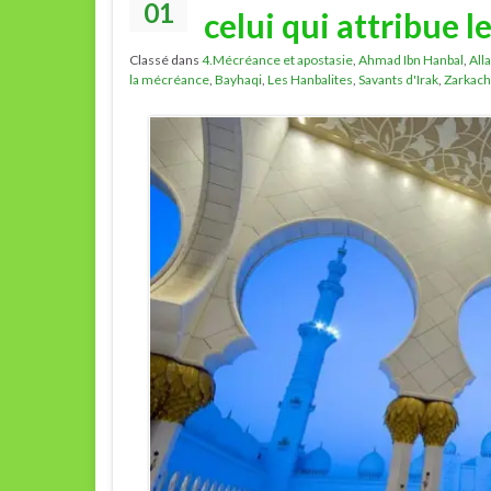
01
celui qui attribue l
Classé dans
4.Mécréance et apostasie
,
Ahmad Ibn Hanbal
,
All
la mécréance
,
Bayhaqi
,
Les Hanbalites
,
Savants d'Irak
,
Zarkach