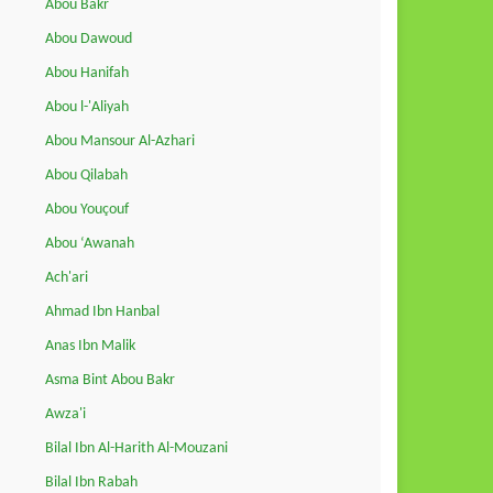
Abou Bakr
Abou Dawoud
Abou Hanifah
Abou l-'Aliyah
Abou Mansour Al-Azhari
Abou Qilabah
Abou Youçouf
Abou ‘Awanah
Ach'ari
Ahmad Ibn Hanbal
Anas Ibn Malik
Asma Bint Abou Bakr
Awza'i
Bilal Ibn Al-Harith Al-Mouzani
Bilal Ibn Rabah