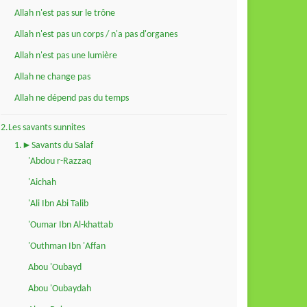
Allah n'est pas sur le trône
Allah n'est pas un corps / n'a pas d'organes
Allah n'est pas une lumière
Allah ne change pas
Allah ne dépend pas du temps
2.Les savants sunnites
1.►Savants du Salaf
'Abdou r-Razzaq
'Aichah
'Ali Ibn Abi Talib
'Oumar Ibn Al-khattab
'Outhman Ibn 'Affan
Abou 'Oubayd
Abou 'Oubaydah