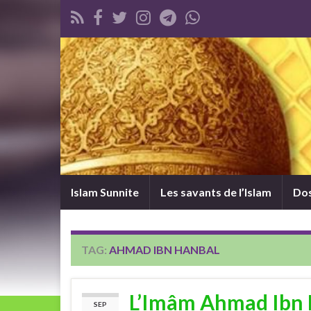
Islam Sunnite
Les savants de l’Islam
Dos
TAG:
AHMAD IBN HANBAL
L’Imâm Ahmad Ibn 
SEP