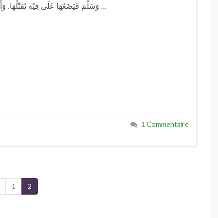
وَسَلَّمَ فَيَضَعُهَا عَلَى فِيْهِ يُقبِّلُهَا. وَأَحسِبُ أَنِّي رَأَيْتُهُ يَضَعُهَا عَلَى عَيْنِهِ، وَيَغْمِسُهَا فِي المَاءِ …
1 Commentaire
1
2