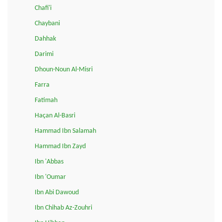
Chafi'i
Chaybani
Dahhak
Darimi
Dhoun-Noun Al-Misri
Farra
Fatimah
Haçan Al-Basri
Hammad Ibn Salamah
Hammad Ibn Zayd
Ibn 'Abbas
Ibn 'Oumar
Ibn Abi Dawoud
Ibn Chihab Az-Zouhri