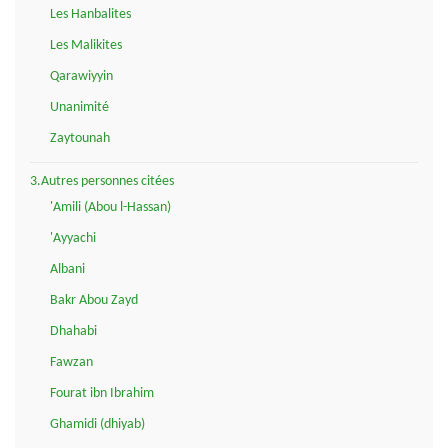
Les Hanbalites
Les Malikites
Qarawiyyin
Unanimité
Zaytounah
3.Autres personnes citées
'Amili (Abou l-Hassan)
'Ayyachi
Albani
Bakr Abou Zayd
Dhahabi
Fawzan
Fourat ibn Ibrahim
Ghamidi (dhiyab)