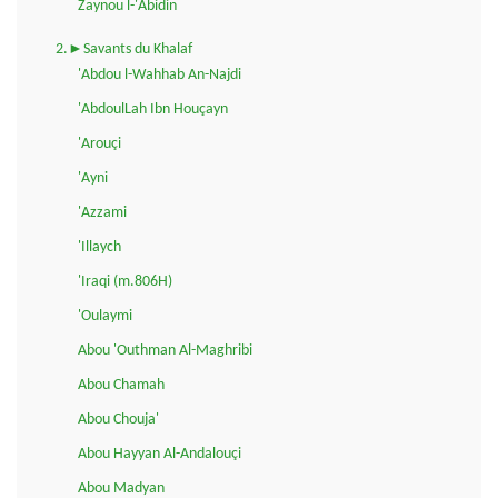
Zaynou l-'Abidin
2.►Savants du Khalaf
'Abdou l-Wahhab An-Najdi
'AbdoulLah Ibn Houçayn
'Arouçi
'Ayni
'Azzami
'Illaych
'Iraqi (m.806H)
'Oulaymi
Abou 'Outhman Al-Maghribi
Abou Chamah
Abou Chouja'
Abou Hayyan Al-Andalouçi
Abou Madyan