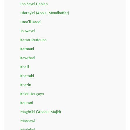
Ibn Zayni Dahlan
Isfarayini (Abou l-Moudhaffar)
Isma'il Haqqi
Jouwayni
Karan Koutoubo
Karmani
Kawthari
Khalil
Khattabi
Khazin
Khidr Houçayn
Kourani
Maghribi ('Abdoul-Majid)
Mardawi