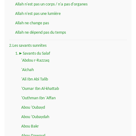
Allah n'est pas un corps / n'a pas d'organes
Allah n'est pas une lumière
Allah ne change pas
Allah ne dépend pas du temps
2.Les savants sunnites
1.►Savants du Salaf
'Abdou r-Razzaq
'Aichah
'Ali Ibn Abi Talib
'Oumar Ibn Al-khattab
'Outhman Ibn 'Affan
Abou 'Oubayd
Abou 'Oubaydah
Abou Bakr
Abou Dawoud