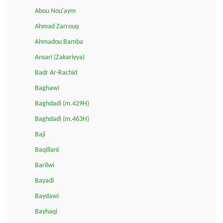
Abou Nou'aym
Ahmad Zarrouq
Ahmadou Bamba
Ansari (Zakariyya)
Badr Ar-Rachid
Baghawi
Baghdadi (m.429H)
Baghdadi (m.463H)
Baji
Baqillani
Barilwi
Bayadi
Baydawi
Bayhaqi