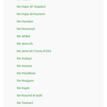
Ibn Hajar Al-'Asqalani
Ibn Hajar Al-Haytami
Ibn Hamdan
Ibn Houmayd
Ibn Jahbal
Ibn Jama'ah
Ibn Jama'ah ('Izzou d-Din)
Ibn Joubayr
Ibn Jouzayy
Ibn Mandhour
Ibn Noujaym
Ibn Rajab
Ibn Rouchd Al-Jadd
Ibn Toumart