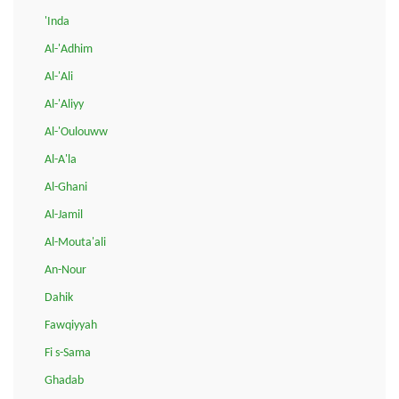
'Inda
Al-'Adhim
Al-'Ali
Al-'Aliyy
Al-'Oulouww
Al-A'la
Al-Ghani
Al-Jamil
Al-Mouta'ali
An-Nour
Dahik
Fawqiyyah
Fi s-Sama
Ghadab