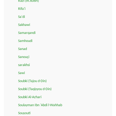
Razi (m.606H)
Rifa'i
Sa'di
Sakhawi
Samarqandi
Samhoudi
Sanad
Sanouçi
sarakhsi
Sawi
Soubki (Tajou d-Din)
Soubki (Taqiyyou d-Din)
Soubki Al-Azhari
Soulayman Ibn 'Abdi l-Wahhab
Souyouti