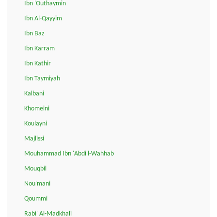
Ibn 'Outhaymin
Ibn Al-Qayyim
Ibn Baz
Ibn Karram
Ibn Kathir
Ibn Taymiyah
Kalbani
Khomeini
Koulayni
Majlissi
Mouhammad Ibn 'Abdi l-Wahhab
Mouqbil
Nou'mani
Qoummi
Rabi' Al-Madkhali