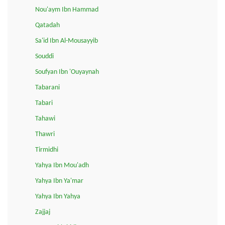
Nou'aym Ibn Hammad
Qatadah
Sa'id Ibn Al-Mousayyib
Souddi
Soufyan Ibn 'Ouyaynah
Tabarani
Tabari
Tahawi
Thawri
Tirmidhi
Yahya Ibn Mou'adh
Yahya Ibn Ya'mar
Yahya Ibn Yahya
Zajjaj