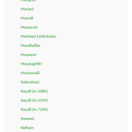
Marighni
Marjani
Mawsili
Mayyarah
Mehmed Zahid Kotku
Moudhaffar
Mounawi
Moustaghfiri
Moutawalli
Naboulouçi
Naçafi (m.508H)
Naçafi (m.537H)
Naçafi (m.710H)
Nawawi
Nidham