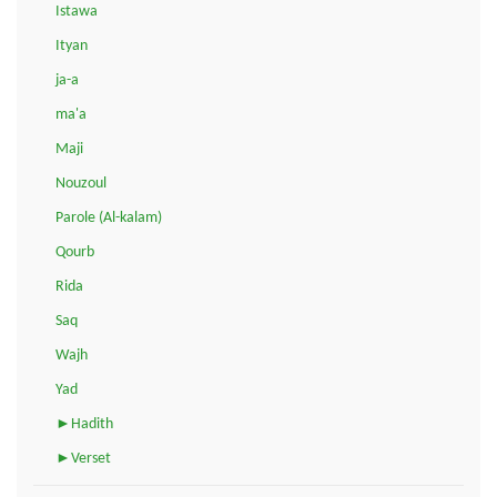
Istawa
Ityan
ja-a
ma'a
Maji
Nouzoul
Parole (Al-kalam)
Qourb
Rida
Saq
Wajh
Yad
►Hadith
►Verset