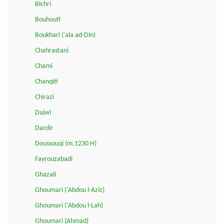
Bichri
Bouhouti
Boukhari ('ala ad-Din)
Chahrastani
Chami
Chanqiti
Chirazi
Dajwi
Dardir
Doussouqi (m.1230 H)
Fayrouzabadi
Ghazali
Ghoumari ('Abdou l-Aziz)
Ghoumari ('Abdou l-Lah)
Ghoumari (Ahmad)