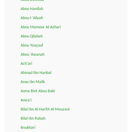
Abou Hanifah
Abou l-'Aliyah
Abou Mansour Al-Azhari
Abou Qilabah
Abou Youçouf
Abou ‘Awanah
Ach'ari
Ahmad Ibn Hanbal
Anas Ibn Malik
Asma Bint Abou Bakr
Awza'i
Bilal Ibn Al-Harith Al-Mouzani
Bilal Ibn Rabah
Boukhari