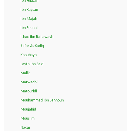
Ibn Hibban
Ibn Kaysan
Ibn Majah
Ibn Sounni
Ishaq ibn Rahawayh
Ja'far As-Sadiq
Khoubayb
Layth Ibn Sa'd
Malik
Marwadhi
Matouridi
Mouhammad Ibn Sahnoun
Moujahid
Mouslim
Naçai