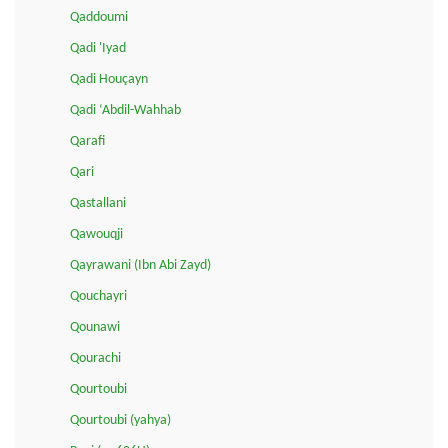
Qaddoumi
Qadi 'Iyad
Qadi Houçayn
Qadi ‘Abdil-Wahhab
Qarafi
Qari
Qastallani
Qawouqji
Qayrawani (Ibn Abi Zayd)
Qouchayri
Qounawi
Qourachi
Qourtoubi
Qourtoubi (yahya)