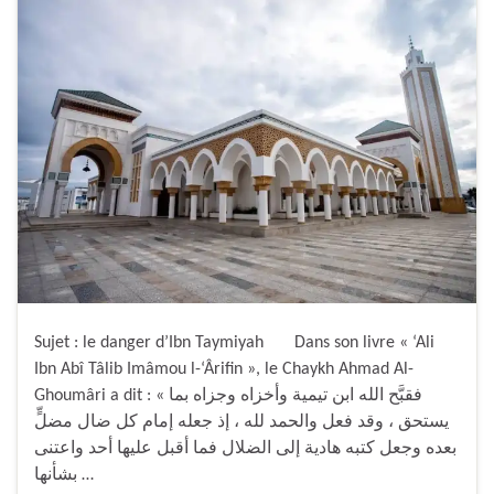
Sujet : le danger d’Ibn Taymiyah Dans son livre « ‘Ali
Ibn Abî Tâlib Imâmou l-‘Ârifin », le Chaykh Ahmad Al-
Ghoumâri a dit : « فقبَّح الله ابن تيمية وأخزاه وجزاه بما
يستحق ، وقد فعل والحمد لله ، إذ جعله إمام كل ضال مضلٍّ
بعده وجعل كتبه هادية إلى الضلال فما أقبل عليها أحد واعتنى
بشأنها …