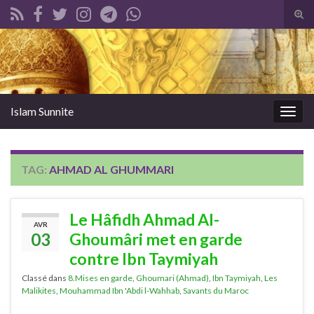
Tog
sear
Search for:
for
Islam Sunnite
Togg
navig
TAG:
AHMAD AL GHUMMARI
Le Hâfidh Ahmad Al-
AVR
03
Ghoumâri met en garde
contre Ibn Taymiyah
Classé dans
8.Mises en garde
,
Ghoumari (Ahmad)
,
Ibn Taymiyah
,
Les
Malikites
,
Mouhammad Ibn 'Abdi l-Wahhab
,
Savants du Maroc