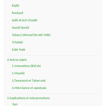
Rajihi
Rouhayli
Salih Al Ach-Chaykh
Sayyid Qoutb
Tabarçi (Ahmad Ibn Abi Talib)
Tchalabi
Zakir Naik
4.Autres sujets
1.Innovations (Bid'ah)
2.Mawlid
3.Tawassoul et Tabarrouk
4.Mécréance et apostasie
5.Explications et interpretations
'Ayn