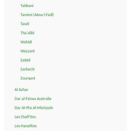
Tabbani
Tamimi (Abou l-Fadl)
Tawil
Tha'alibi
Wahidi
Wazzani
Zabidi
Zarkachi
Zourqani
Al Azhar
Dar al-Fatwa Australia
Dar Al-Ifta Al-Misriyyah
Les Chafi'ites
Les Hanafites