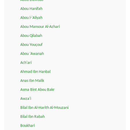
Abou Hanifah
Abou l-'Aliyah
Abou Mansour Al-Azhari
Abou Qilabah
Abou Youçouf
Abou ‘Awanah
Ach'ari
Ahmad Ibn Hanbal
Anas Ibn Malik
Asma Bint Abou Bakr
Awza'i
Bilal Ibn Al-Harith Al-Mouzani
Bilal Ibn Rabah
Boukhari