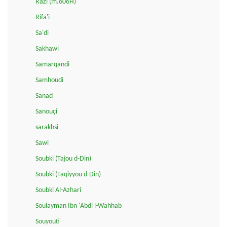
Razi (m.606H)
Rifa'i
Sa'di
Sakhawi
Samarqandi
Samhoudi
Sanad
Sanouçi
sarakhsi
Sawi
Soubki (Tajou d-Din)
Soubki (Taqiyyou d-Din)
Soubki Al-Azhari
Soulayman Ibn 'Abdi l-Wahhab
Souyouti