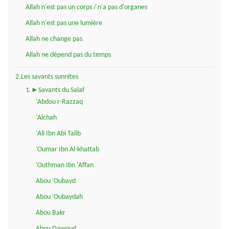
Allah n'est pas un corps / n'a pas d'organes
Allah n'est pas une lumière
Allah ne change pas
Allah ne dépend pas du temps
2.Les savants sunnites
1.►Savants du Salaf
'Abdou r-Razzaq
'Aichah
'Ali Ibn Abi Talib
'Oumar Ibn Al-khattab
'Outhman Ibn 'Affan
Abou 'Oubayd
Abou 'Oubaydah
Abou Bakr
Abou Dawoud