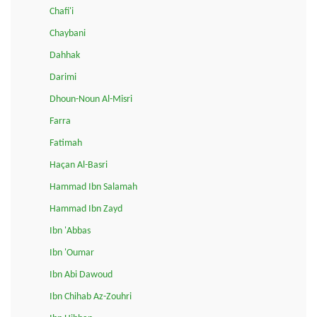
Chafi'i
Chaybani
Dahhak
Darimi
Dhoun-Noun Al-Misri
Farra
Fatimah
Haçan Al-Basri
Hammad Ibn Salamah
Hammad Ibn Zayd
Ibn 'Abbas
Ibn 'Oumar
Ibn Abi Dawoud
Ibn Chihab Az-Zouhri