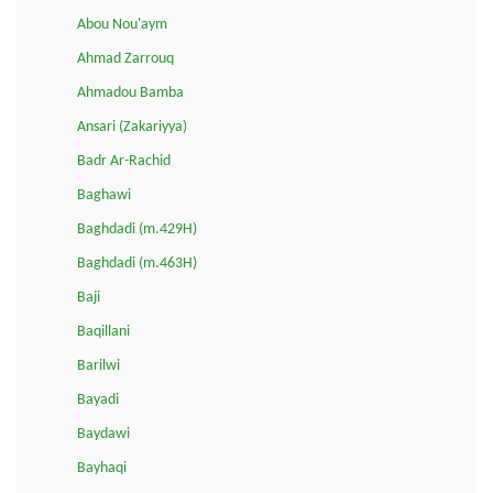
Abou Nou'aym
Ahmad Zarrouq
Ahmadou Bamba
Ansari (Zakariyya)
Badr Ar-Rachid
Baghawi
Baghdadi (m.429H)
Baghdadi (m.463H)
Baji
Baqillani
Barilwi
Bayadi
Baydawi
Bayhaqi