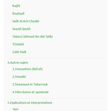
Rajihi
Rouhayli
Salih Al Ach-Chaykh
Sayyid Qoutb
Tabarçi (Ahmad Ibn Abi Talib)
Tchalabi
Zakir Naik
4.Autres sujets
1.Innovations (Bid'ah)
2.Mawlid
3.Tawassoul et Tabarrouk
4.Mécréance et apostasie
5.Explications et interpretations
'Ayn