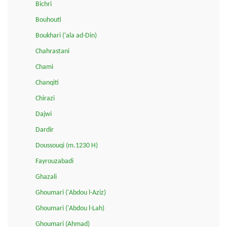
Bichri
Bouhouti
Boukhari ('ala ad-Din)
Chahrastani
Chami
Chanqiti
Chirazi
Dajwi
Dardir
Doussouqi (m.1230 H)
Fayrouzabadi
Ghazali
Ghoumari ('Abdou l-Aziz)
Ghoumari ('Abdou l-Lah)
Ghoumari (Ahmad)