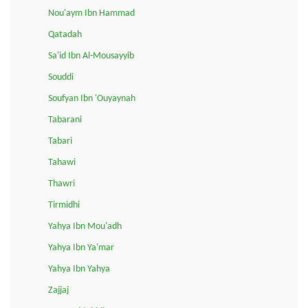
Nou'aym Ibn Hammad
Qatadah
Sa'id Ibn Al-Mousayyib
Souddi
Soufyan Ibn 'Ouyaynah
Tabarani
Tabari
Tahawi
Thawri
Tirmidhi
Yahya Ibn Mou'adh
Yahya Ibn Ya'mar
Yahya Ibn Yahya
Zajjaj