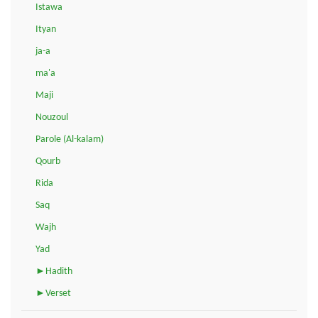
Istawa
Ityan
ja-a
ma'a
Maji
Nouzoul
Parole (Al-kalam)
Qourb
Rida
Saq
Wajh
Yad
►Hadith
►Verset