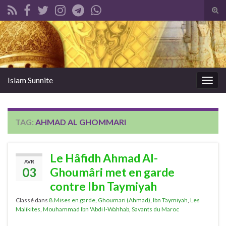
Tog
sear
Search for:
for
Islam Sunnite
Togg
navig
TAG:
AHMAD AL GHOMMARI
Le Hâfidh Ahmad Al-
AVR
03
Ghoumâri met en garde
contre Ibn Taymiyah
Classé dans
8.Mises en garde
,
Ghoumari (Ahmad)
,
Ibn Taymiyah
,
Les
Malikites
,
Mouhammad Ibn 'Abdi l-Wahhab
,
Savants du Maroc