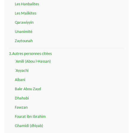
Les Hanbalites
Les Malikites
Qarawiyyin
Unanimité
Zaytounah
3.Autres personnes citées
'Amili (Abou l-Hassan)
'Ayyachi
Albani
Bakr Abou Zayd
Dhahabi
Fawzan
Fourat ibn Ibrahim
Ghamidi (dhiyab)