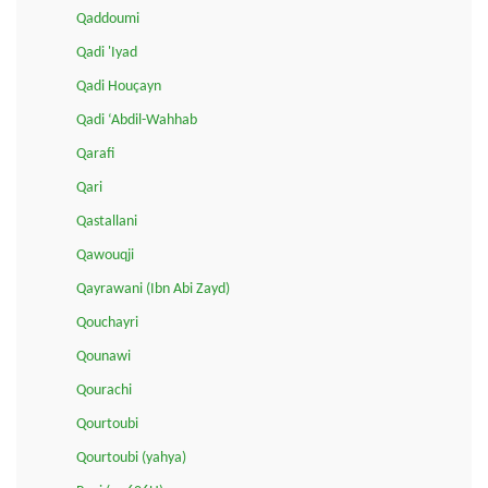
Qaddoumi
Qadi 'Iyad
Qadi Houçayn
Qadi ‘Abdil-Wahhab
Qarafi
Qari
Qastallani
Qawouqji
Qayrawani (Ibn Abi Zayd)
Qouchayri
Qounawi
Qourachi
Qourtoubi
Qourtoubi (yahya)