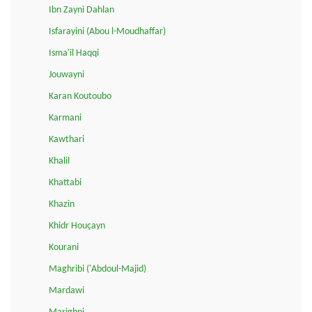
Ibn Zayni Dahlan
Isfarayini (Abou l-Moudhaffar)
Isma'il Haqqi
Jouwayni
Karan Koutoubo
Karmani
Kawthari
Khalil
Khattabi
Khazin
Khidr Houçayn
Kourani
Maghribi ('Abdoul-Majid)
Mardawi