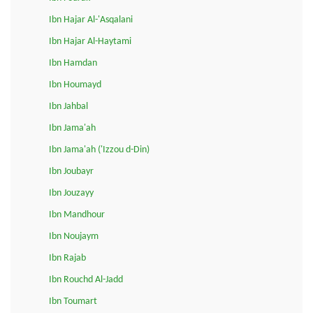
Ibn Hajar Al-'Asqalani
Ibn Hajar Al-Haytami
Ibn Hamdan
Ibn Houmayd
Ibn Jahbal
Ibn Jama'ah
Ibn Jama'ah ('Izzou d-Din)
Ibn Joubayr
Ibn Jouzayy
Ibn Mandhour
Ibn Noujaym
Ibn Rajab
Ibn Rouchd Al-Jadd
Ibn Toumart