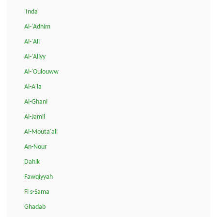
'Inda
Al-'Adhim
Al-'Ali
Al-'Aliyy
Al-'Oulouww
Al-A'la
Al-Ghani
Al-Jamil
Al-Mouta'ali
An-Nour
Dahik
Fawqiyyah
Fi s-Sama
Ghadab