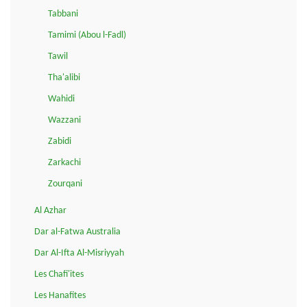
Tabbani
Tamimi (Abou l-Fadl)
Tawil
Tha'alibi
Wahidi
Wazzani
Zabidi
Zarkachi
Zourqani
Al Azhar
Dar al-Fatwa Australia
Dar Al-Ifta Al-Misriyyah
Les Chafi'ites
Les Hanafites