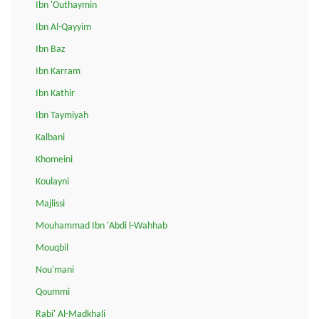
Ibn 'Outhaymin
Ibn Al-Qayyim
Ibn Baz
Ibn Karram
Ibn Kathir
Ibn Taymiyah
Kalbani
Khomeini
Koulayni
Majlissi
Mouhammad Ibn 'Abdi l-Wahhab
Mouqbil
Nou'mani
Qoummi
Rabi' Al-Madkhali