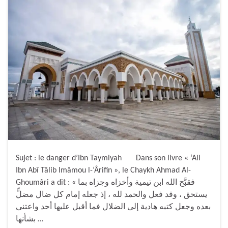
Sujet : le danger d’Ibn Taymiyah Dans son livre « ‘Ali
Ibn Abî Tâlib Imâmou l-‘Ârifin », le Chaykh Ahmad Al-
Ghoumâri a dit : « فقبَّح الله ابن تيمية وأخزاه وجزاه بما
يستحق ، وقد فعل والحمد لله ، إذ جعله إمام كل ضال مضلٍّ
بعده وجعل كتبه هادية إلى الضلال فما أقبل عليها أحد واعتنى
بشأنها …