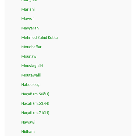
Marighni
Marjani
Mawsili
Mayyarah
Mehmed Zahid Kotku
Moudhaffar
Mounawi
Moustaghfiri
Moutawalli
Naboulouçi
Naçafi (m.508H)
Naçafi (m.537H)
Naçafi (m.710H)
Nawawi
Nidham