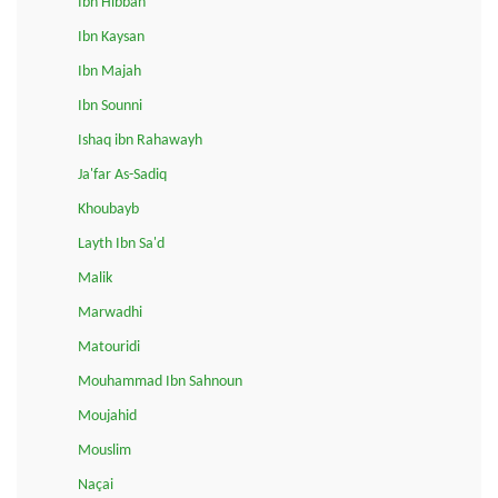
Ibn Hibban
Ibn Kaysan
Ibn Majah
Ibn Sounni
Ishaq ibn Rahawayh
Ja'far As-Sadiq
Khoubayb
Layth Ibn Sa'd
Malik
Marwadhi
Matouridi
Mouhammad Ibn Sahnoun
Moujahid
Mouslim
Naçai