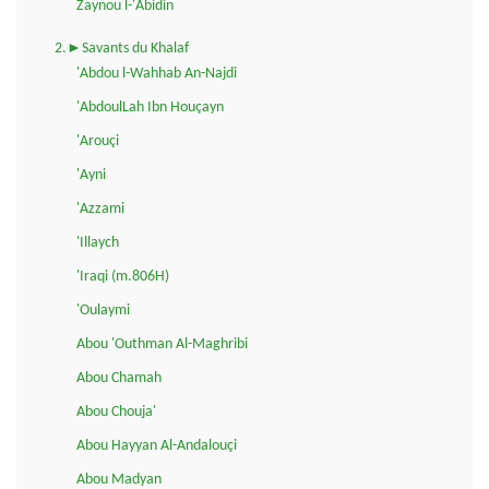
Zaynou l-'Abidin
2.►Savants du Khalaf
'Abdou l-Wahhab An-Najdi
'AbdoulLah Ibn Houçayn
'Arouçi
'Ayni
'Azzami
'Illaych
'Iraqi (m.806H)
'Oulaymi
Abou 'Outhman Al-Maghribi
Abou Chamah
Abou Chouja'
Abou Hayyan Al-Andalouçi
Abou Madyan