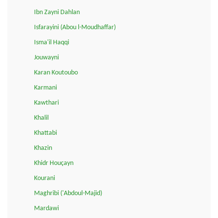
Ibn Zayni Dahlan
Isfarayini (Abou l-Moudhaffar)
Isma'il Haqqi
Jouwayni
Karan Koutoubo
Karmani
Kawthari
Khalil
Khattabi
Khazin
Khidr Houçayn
Kourani
Maghribi ('Abdoul-Majid)
Mardawi