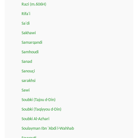
Razi (m.606H)
Rifa'i
Sa'di
Sakhawi
Samarqandi
Samhoudi
Sanad
Sanouçi
sarakhsi
Sawi
Soubki (Tajou d-Din)
Soubki (Taqiyyou d-Din)
Soubki Al-Azhari
Soulayman Ibn 'Abdi l-Wahhab