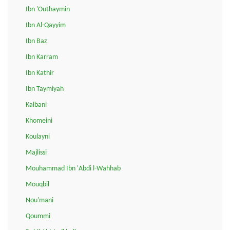
Ibn 'Outhaymin
Ibn Al-Qayyim
Ibn Baz
Ibn Karram
Ibn Kathir
Ibn Taymiyah
Kalbani
Khomeini
Koulayni
Majlissi
Mouhammad Ibn 'Abdi l-Wahhab
Mouqbil
Nou'mani
Qoummi