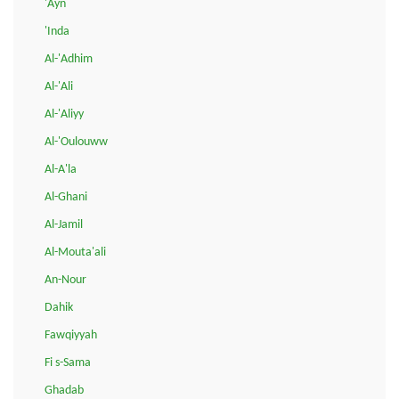
'Ayn
'Inda
Al-'Adhim
Al-'Ali
Al-'Aliyy
Al-'Oulouww
Al-A'la
Al-Ghani
Al-Jamil
Al-Mouta'ali
An-Nour
Dahik
Fawqiyyah
Fi s-Sama
Ghadab