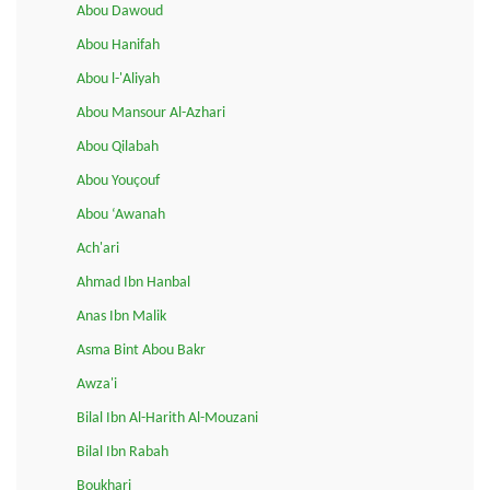
Abou Dawoud
Abou Hanifah
Abou l-'Aliyah
Abou Mansour Al-Azhari
Abou Qilabah
Abou Youçouf
Abou ‘Awanah
Ach'ari
Ahmad Ibn Hanbal
Anas Ibn Malik
Asma Bint Abou Bakr
Awza'i
Bilal Ibn Al-Harith Al-Mouzani
Bilal Ibn Rabah
Boukhari