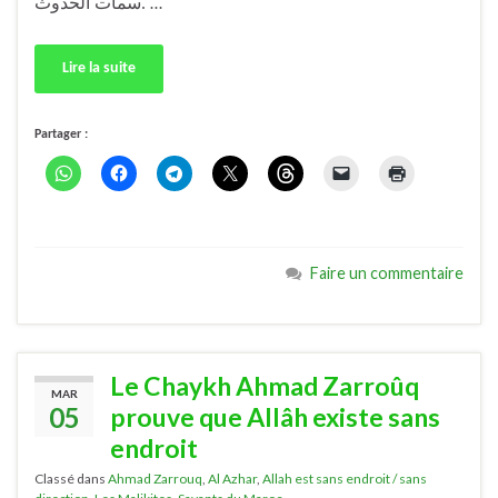
سمات الحدوث. …
Lire la suite
Partager :
Faire un commentaire
Le Chaykh Ahmad Zarroûq
MAR
05
prouve que Allâh existe sans
endroit
Classé dans
Ahmad Zarrouq
,
Al Azhar
,
Allah est sans endroit / sans