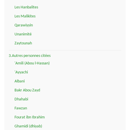
Les Hanbalites
Les Malikites
Qarawiyyin
Unanimité
Zaytounah
3.Autres personnes citées
'Amili (Abou l-Hassan)
'Ayyachi
Albani
Bakr Abou Zayd
Dhahabi
Fawzan
Fourat ibn Ibrahim
Ghamidi (dhiyab)