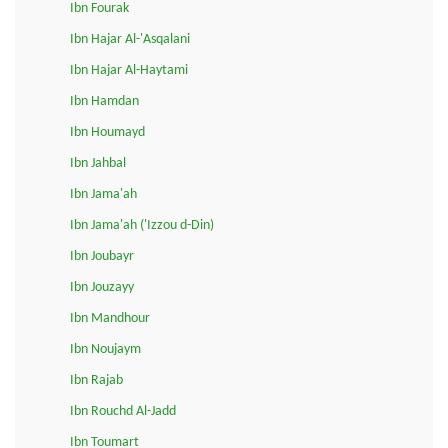
Ibn Fourak
Ibn Hajar Al-'Asqalani
Ibn Hajar Al-Haytami
Ibn Hamdan
Ibn Houmayd
Ibn Jahbal
Ibn Jama'ah
Ibn Jama'ah ('Izzou d-Din)
Ibn Joubayr
Ibn Jouzayy
Ibn Mandhour
Ibn Noujaym
Ibn Rajab
Ibn Rouchd Al-Jadd
Ibn Toumart