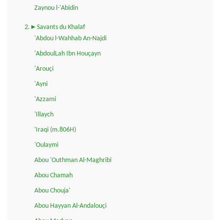
Zaynou l-'Abidin
2.►Savants du Khalaf
'Abdou l-Wahhab An-Najdi
'AbdoulLah Ibn Houçayn
'Arouçi
'Ayni
'Azzami
'Illaych
'Iraqi (m.806H)
'Oulaymi
Abou 'Outhman Al-Maghribi
Abou Chamah
Abou Chouja'
Abou Hayyan Al-Andalouçi