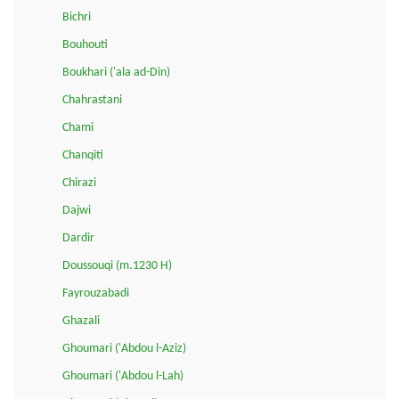
Bichri
Bouhouti
Boukhari ('ala ad-Din)
Chahrastani
Chami
Chanqiti
Chirazi
Dajwi
Dardir
Doussouqi (m.1230 H)
Fayrouzabadi
Ghazali
Ghoumari ('Abdou l-Aziz)
Ghoumari ('Abdou l-Lah)