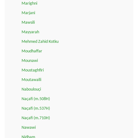
Marighni
Marjani
Mawsili
Mayyarah
Mehmed Zahid Kotku
Moudhaffar
Mounawi
Moustaghfiri
Moutawalli
Naboulouçi
Naçafi (m.508H)
Naçafi (m.537H)
Naçafi (m.710H)
Nawawi
Nidham