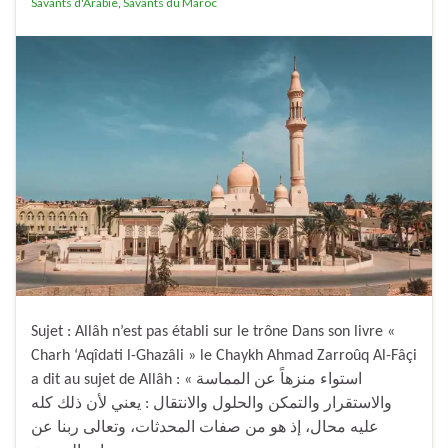
Savants d'Arabie
,
Savants du Maroc
Sujet : Allâh n’est pas établi sur le trône Dans son livre «
Charh ‘Aqîdati l-Ghazâli » le Chaykh Ahmad Zarroûq Al-Fâçi
a dit au sujet de Allâh : « استواء منزهاً عن المماسة
والاستقرار والتمكن والحلول والانتقال : يعني لأن ذلك كله
عليه محال، إذ هو من صفات المحدثات، وتعالى ربنا عن