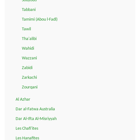
Souyouti
Tabbani
Tamimi (Abou l-Fadl)
Tawil
Tha'alibi
Wahidi
Wazzani
Zabidi
Zarkachi
Zourqani
Al Azhar
Dar al-Fatwa Australia
Dar Al-Ifta Al-Misriyyah
Les Chafi'ites
Les Hanafites