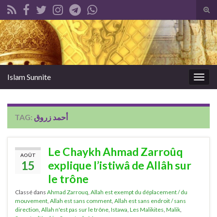
Tog
sear
Search for:
for
Islam Sunnite
Togg
navig
TAG:
أحمد زروق
Le Chaykh Ahmad Zarroûq
AOÛT
15
explique l’istiwâ de Allâh sur
le trône
Classé dans
Ahmad Zarrouq
,
Allah est exempt du déplacement / du
mouvement
,
Allah est sans comment
,
Allah est sans endroit / sans
direction
,
Allah n'est pas sur le trône
,
Istawa
,
Les Malikites
,
Malik
,