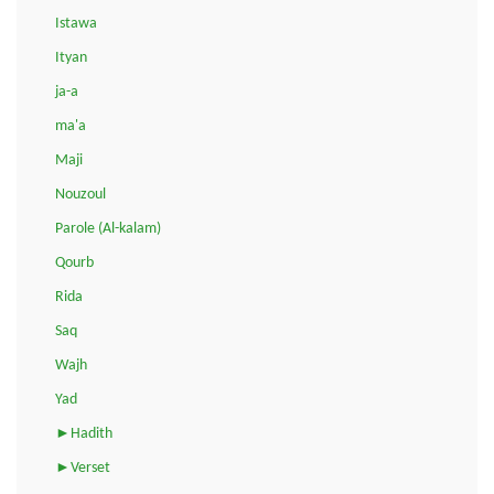
Istawa
Ityan
ja-a
ma'a
Maji
Nouzoul
Parole (Al-kalam)
Qourb
Rida
Saq
Wajh
Yad
►Hadith
►Verset