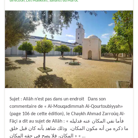
direction
,
Les Malikites
,
Savants du Maroc
Sujet : Allâh n’est pas dans un endroit Dans son
commentaire de « Al-Mouqadimmah Al-Qourtoubiyyah»
(page 106 de cette édition), le Chaykh Ahmad Zarroûq Al-
Fâçi a dit au sujet de Allâh : « فأما نفي المكان عنه فدليله
ما ذكره من أنه مكون المكان، وذلك شاهد بأنه كان قبل خلق
المكان، فلا يصح في حقه المكان » « …