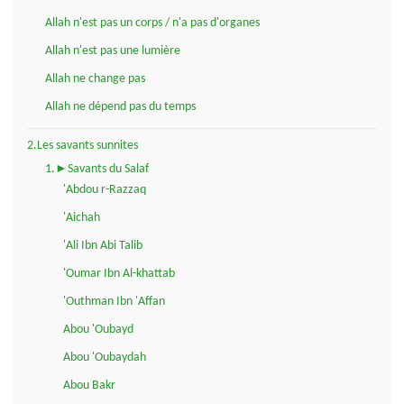
Allah n'est pas un corps / n'a pas d'organes
Allah n'est pas une lumière
Allah ne change pas
Allah ne dépend pas du temps
2.Les savants sunnites
1.►Savants du Salaf
'Abdou r-Razzaq
'Aichah
'Ali Ibn Abi Talib
'Oumar Ibn Al-khattab
'Outhman Ibn 'Affan
Abou 'Oubayd
Abou 'Oubaydah
Abou Bakr