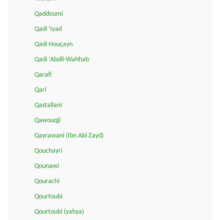
Qaddoumi
Qadi 'Iyad
Qadi Houçayn
Qadi ‘Abdil-Wahhab
Qarafi
Qari
Qastallani
Qawouqji
Qayrawani (Ibn Abi Zayd)
Qouchayri
Qounawi
Qourachi
Qourtoubi
Qourtoubi (yahya)