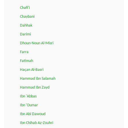
Chafi'i
Chaybani
Dahhak
Darimi
Dhoun-Noun Al-Misri
Farra
Fatimah
Haçan Al-Basri
Hammad Ibn Salamah
Hammad Ibn Zayd
Ibn 'Abbas
Ibn 'Oumar
Ibn Abi Dawoud
Ibn Chihab Az-Zouhri