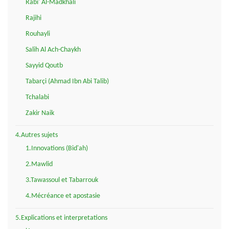
Rabi' Al-Madkhali
Rajihi
Rouhayli
Salih Al Ach-Chaykh
Sayyid Qoutb
Tabarçi (Ahmad Ibn Abi Talib)
Tchalabi
Zakir Naik
4.Autres sujets
1.Innovations (Bid'ah)
2.Mawlid
3.Tawassoul et Tabarrouk
4.Mécréance et apostasie
5.Explications et interpretations