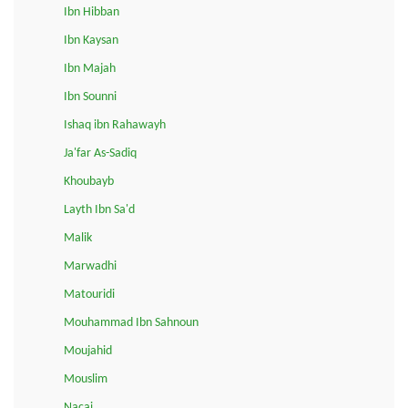
Ibn Hibban
Ibn Kaysan
Ibn Majah
Ibn Sounni
Ishaq ibn Rahawayh
Ja'far As-Sadiq
Khoubayb
Layth Ibn Sa'd
Malik
Marwadhi
Matouridi
Mouhammad Ibn Sahnoun
Moujahid
Mouslim
Naçai