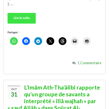
}, …
Lire la suite
Partager :
1 Commentaire
L’Imâm Ath-Tha’âlibi rapporte
OCT
31
qu’un groupe de savants a
interprété « illâ wajhah » par
« sauf Allâh » dans Soûrat Al-