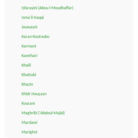
Isfarayini (Abou l-Moudhaffar)
Isma'il Haqqi
Jouwayni
Karan Koutoubo
Karmani
Kawthari
Khalil
Khattabi
Khazin
Khidr Houçayn
Kourani
Maghribi ('Abdoul-Majid)
Mardawi
Marighni