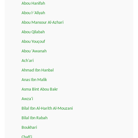
Abou Hanifah
Abou l-'Aliyah
Abou Mansour Al-Azhari
Abou Qilabah
Abou Youçouf
Abou ‘Awanah
Ach'ari
Ahmad Ibn Hanbal
Anas Ibn Malik
Asma Bint Abou Bakr
Awza'i
Bilal Ibn Al-Harith Al-Mouzani
Bilal Ibn Rabah
Boukhari
Chafi'i