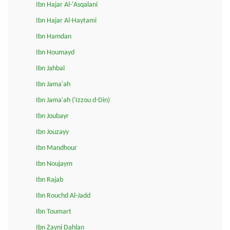
Ibn Hajar Al-'Asqalani
Ibn Hajar Al-Haytami
Ibn Hamdan
Ibn Houmayd
Ibn Jahbal
Ibn Jama'ah
Ibn Jama'ah ('Izzou d-Din)
Ibn Joubayr
Ibn Jouzayy
Ibn Mandhour
Ibn Noujaym
Ibn Rajab
Ibn Rouchd Al-Jadd
Ibn Toumart
Ibn Zayni Dahlan