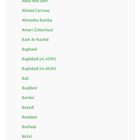
Abou Nou'aym
Ahmad Zarrouq
Ahmadou Bamba
Ansari (Zakariyya)
Badr Ar-Rachid
Baghawi
Baghdadi (m.429H)
Baghdadi (m.463H)
Baji
Baqillani
Barilwi
Bayadi
Baydawi
Bayhaqi
Bichri