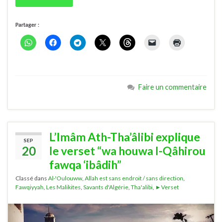
Partager :
Faire un commentaire
L’Imâm Ath-Tha’âlibi explique
SEP
20
le verset “wa houwa l-Qâhirou
fawqa ‘ibâdih”
Classé dans
Al-'Oulouww
,
Allah est sans endroit / sans direction
,
Fawqiyyah
,
Les Malikites
,
Savants d'Algérie
,
Tha'alibi
,
►Verset