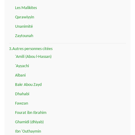
Les Malikites
Qarawiyyin
Unanimité
Zaytounah
3.Autres personnes citées
'Amili (Abou l-Hassan)
'Ayyachi
Albani
Bakr Abou Zayd
Dhahabi
Fawzan
Fourat ibn Ibrahim
Ghamidi (dhiyab)
Ibn 'Outhaymin