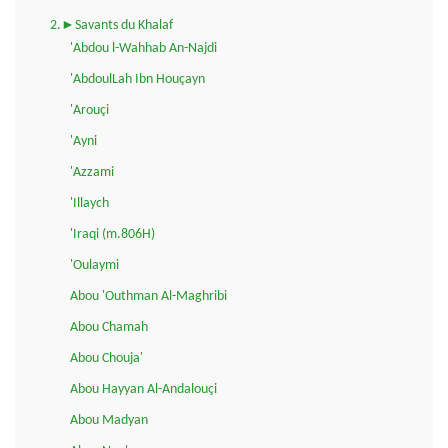
2.►Savants du Khalaf
'Abdou l-Wahhab An-Najdi
'AbdoulLah Ibn Houçayn
'Arouçi
'Ayni
'Azzami
'Illaych
'Iraqi (m.806H)
'Oulaymi
Abou 'Outhman Al-Maghribi
Abou Chamah
Abou Chouja'
Abou Hayyan Al-Andalouçi
Abou Madyan