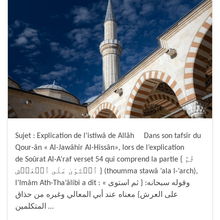
Sujet : Explication de l’istiwâ de Allâh Dans son tafsîr du
Qour-ân « Al-Jawâhir Al-Hissân», lors de l’explication
de Soûrat Al-A’raf verset 54 qui comprend la partie { ثُمَّ
ٱسۡتَوَىٰ عَلَى ٱلۡعَرۡشِ } (thoumma stawâ ’ala l-’arch),
l’Imâm Ath-Tha’âlibi a dit : « وقوله سبحانه:‏ ‏{‏ ثم استوى
على العرش‏}‏ معناه عند أبي المعالي وغيره من حذاق
المتكلمين …