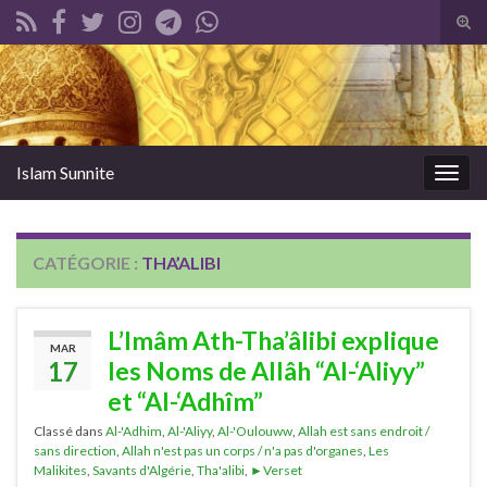
Tog
sear
Search for:
for
Islam Sunnite
Togg
navig
CATÉGORIE :
THA’ALIBI
L’Imâm Ath-Tha’âlibi explique
MAR
17
les Noms de Allâh “Al-‘Aliyy”
et “Al-‘Adhîm”
Classé dans
Al-'Adhim
,
Al-'Aliyy
,
Al-'Oulouww
,
Allah est sans endroit /
sans direction
,
Allah n'est pas un corps / n'a pas d'organes
,
Les
Malikites
,
Savants d'Algérie
,
Tha'alibi
,
►Verset