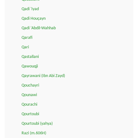
Qadi 'Iyad
Qadi Houçayn
Qadi ‘Abdil-Wahhab
Qarafi
Qari
Qastallani
Qawouqji
Qayrawani (Ibn Abi Zayd)
Qouchayri
Qounawi
Qourachi
Qourtoubi
Qourtoubi (yahya)
Razi (m.606H)