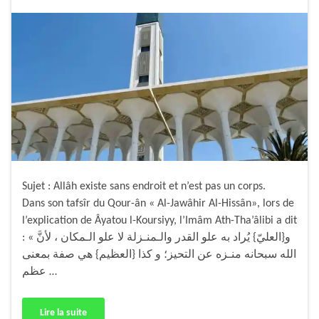
Sujet : Allâh existe sans endroit et n’est pas un corps.
Dans son tafsîr du Qour-ân « Al-Jawâhir Al-Hissân», lors de
l’explication de Âyatou l-Koursiyy, l’Imâm Ath-Tha’âlibi a dit
: « و{العليّ} يُراد به علو القدر والـمنـزلة لا علو الـمكان ، لأنَّ
الله سبحانه منـزه عن التحيز؛ و كذا {العظيم} هي صفة بمعنى
عظم …
Lire la suite