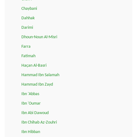
Chaybani
Dahhak
Darimi
Dhoun-Noun Al-Misri
Farra
Fatimah
Haçan Al-Basri
Hammad Ibn Salamah
Hammad Ibn Zayd
Ibn 'Abbas
Ibn 'Oumar
Ibn Abi Dawoud
Ibn Chihab Az-Zouhri
Ibn Hibban