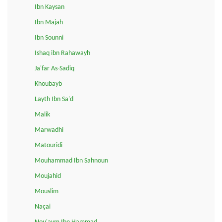
Ibn Kaysan
Ibn Majah
Ibn Sounni
Ishaq ibn Rahawayh
Ja'far As-Sadiq
Khoubayb
Layth Ibn Sa'd
Malik
Marwadhi
Matouridi
Mouhammad Ibn Sahnoun
Moujahid
Mouslim
Naçai