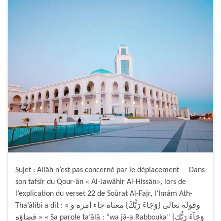
Sujet : Allâh n’est pas concerné par le déplacement Dans
son tafsîr du Qour-ân « Al-Jawâhir Al-Hissân», lors de
l’explication du verset 22 de Soûrat Al-Fajr, l’Imâm Ath-
Tha’âlibi a dit : « وقوله تعالى {وَجَاءَ رَبُّكَ} معناه جاء أمره و
قضاؤه » « Sa parole ta’âlâ : “wa jâ-a Rabbouka” {وَجَآءَ رَبُّك