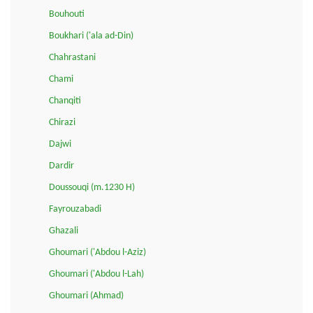
Bouhouti
Boukhari ('ala ad-Din)
Chahrastani
Chami
Chanqiti
Chirazi
Dajwi
Dardir
Doussouqi (m.1230 H)
Fayrouzabadi
Ghazali
Ghoumari ('Abdou l-Aziz)
Ghoumari ('Abdou l-Lah)
Ghoumari (Ahmad)