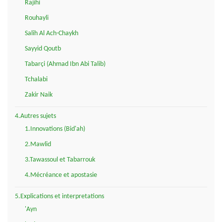
Rajihi
Rouhayli
Salih Al Ach-Chaykh
Sayyid Qoutb
Tabarçi (Ahmad Ibn Abi Talib)
Tchalabi
Zakir Naik
4.Autres sujets
1.Innovations (Bid'ah)
2.Mawlid
3.Tawassoul et Tabarrouk
4.Mécréance et apostasie
5.Explications et interpretations
'Ayn