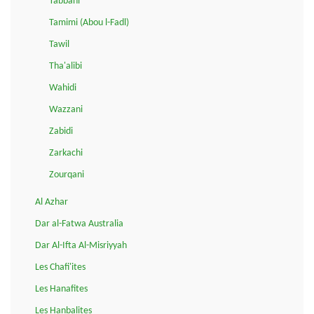
Tabbani
Tamimi (Abou l-Fadl)
Tawil
Tha'alibi
Wahidi
Wazzani
Zabidi
Zarkachi
Zourqani
Al Azhar
Dar al-Fatwa Australia
Dar Al-Ifta Al-Misriyyah
Les Chafi'ites
Les Hanafites
Les Hanbalites