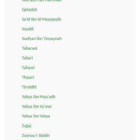
Nou'aym Ibn Hammad
Qatadah
Sa'id Ibn Al-Mousayyib
Souddi
Soufyan Ibn 'Ouyaynah
Tabarani
Tabari
Tahawi
Thawri
Tirmidhi
Yahya Ibn Mou'adh
Yahya Ibn Ya'mar
Yahya Ibn Yahya
Zajjaj
Zaynou l-'Abidin