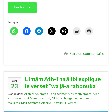
Lire la suite
Partager :
Faire un commentaire
L’Imâm Ath-Tha’âlibi explique
JAN
23
le verset “wa jâ-a rabbouka”
Classé dans
Allah est exempt du déplacement / du mouvement
,
Allah
est sans endroit / sans direction
,
Allah ne change pas
,
ja-a
,
Les
Malikites
,
Maji
,
Savants d'Algérie
,
Tha'alibi
,
►Verset