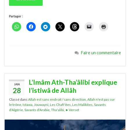
Partager :
Faire un commentaire
L’Imâm Ath-Tha’âlibi explique
JAN
28
l’istiwâ de Allâh
Classé dans
Allah est sans endroit / sans direction
,
Allah n'est pas sur
le trône
,
Istawa
,
Jouwayni
,
Les Chafi'ites
,
Les Malikites
,
Savants
d'Algérie
,
Savants d'Arabie
,
Tha'alibi
,
►Verset