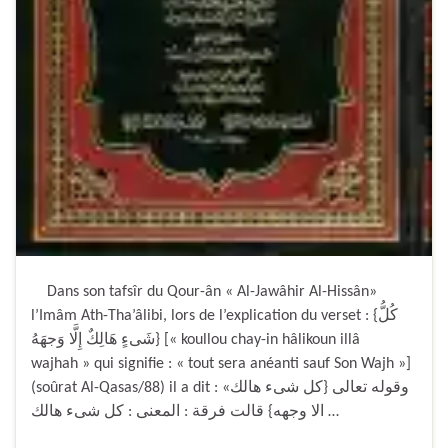
Dans son tafsîr du Qour-ân « Al-Jawâhir Al-Hissân»
l’Imâm Ath-Tha’âlibi, lors de l’explication du verset : {كُلُّ
شَىءٍ هَالِكٌ إِلَّا وَجهَهُ} [« koullou chay-in hâlikoun illâ
wajhah » qui signifie : « tout sera anéanti sauf Son Wajh »]
(soûrat Al-Qasas/88) il a dit : «وقوله تعالى {كل شىء هالك
الا وجهه} قالت فرقة : المعنى : كل شىء هالك …