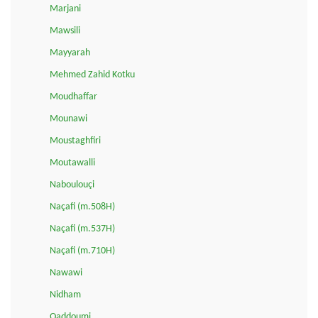
Marjani
Mawsili
Mayyarah
Mehmed Zahid Kotku
Moudhaffar
Mounawi
Moustaghfiri
Moutawalli
Naboulouçi
Naçafi (m.508H)
Naçafi (m.537H)
Naçafi (m.710H)
Nawawi
Nidham
Qaddoumi