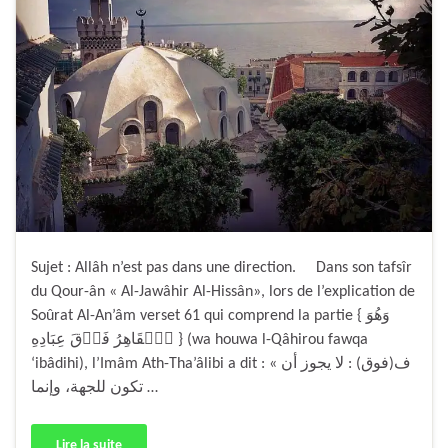
Sujet : Allâh n’est pas dans une direction. Dans son tafsîr
du Qour-ân « Al-Jawâhir Al-Hissân», lors de l’explication de
Soûrat Al-An’âm verset 61 qui comprend la partie { وَهُوَ
ٱلۡقَاهِرُ فَوۡقَ عِبَادِهِ } (wa houwa l-Qâhirou fawqa
‘ibâdihi), l’Imâm Ath-Tha’âlibi a dit : « ف(فوق) : لا يجوز أن
تكون للجهة، وإنما …
Lire la suite