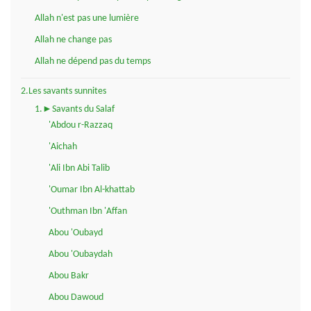
Allah n'est pas une lumière
Allah ne change pas
Allah ne dépend pas du temps
2.Les savants sunnites
1.►Savants du Salaf
'Abdou r-Razzaq
'Aichah
'Ali Ibn Abi Talib
'Oumar Ibn Al-khattab
'Outhman Ibn 'Affan
Abou 'Oubayd
Abou 'Oubaydah
Abou Bakr
Abou Dawoud