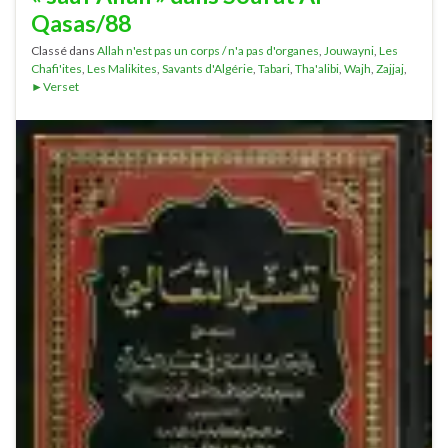
Qasas/88
Classé dans
Allah n'est pas un corps / n'a pas d'organes
,
Jouwayni
,
Les
Chafi'ites
,
Les Malikites
,
Savants d'Algérie
,
Tabari
,
Tha'alibi
,
Wajh
,
Zajjaj
,
►Verset