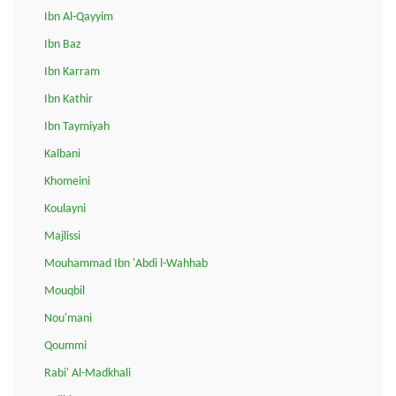
Ibn Al-Qayyim
Ibn Baz
Ibn Karram
Ibn Kathir
Ibn Taymiyah
Kalbani
Khomeini
Koulayni
Majlissi
Mouhammad Ibn 'Abdi l-Wahhab
Mouqbil
Nou'mani
Qoummi
Rabi' Al-Madkhali