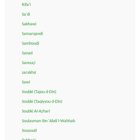
Rifa'i
Sa'di
Sakhawi
Samarqandi
Samhoudi
Sanad
Sanouçi
sarakhsi
Sawi
Soubki (Tajou d-Din)
Soubki (Taqiyyou d-Din)
Soubki Al-Azhari
Soulayman Ibn 'Abdi l-Wahhab
Souyouti