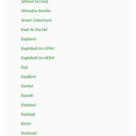
Ahmad Zarrouq
Ahmadou Bamba
Ansari (Zakariyya)
Badr Ar-Rachid
Baghawi
Baghdadi (m.429H)
Baghdadi (m.463H)
Baji
Baqillani
Barilwi
Bayadi
Baydawi
Bayhaqi
Bichri
Bouhouti