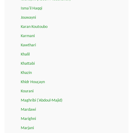
Isma'il Haqqi
Jouwayni
Karan Koutoubo
Karmani
Kawthari
Khalil
Khattabi
Khazin
Khidr Houçayn
Kourani
Maghribi ('Abdoul-Majid)
Mardawi
Marighni
Marjani