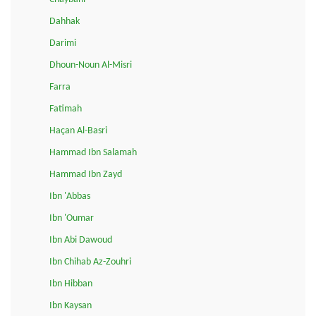
Dahhak
Darimi
Dhoun-Noun Al-Misri
Farra
Fatimah
Haçan Al-Basri
Hammad Ibn Salamah
Hammad Ibn Zayd
Ibn 'Abbas
Ibn 'Oumar
Ibn Abi Dawoud
Ibn Chihab Az-Zouhri
Ibn Hibban
Ibn Kaysan