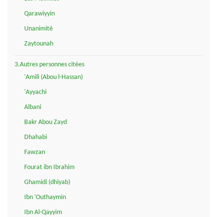
Qarawiyyin
Unanimité
Zaytounah
3.Autres personnes citées
'Amili (Abou l-Hassan)
'Ayyachi
Albani
Bakr Abou Zayd
Dhahabi
Fawzan
Fourat ibn Ibrahim
Ghamidi (dhiyab)
Ibn 'Outhaymin
Ibn Al-Qayyim