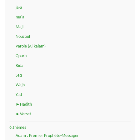
ja-a
ma'a
Maji
Nouzoul
Parole (Al-kalam)
Qourb
Rida
Saq
Wajh
Yad
►Hadith
►Verset
6.thèmes
Adam : Premier Prophète-Messager