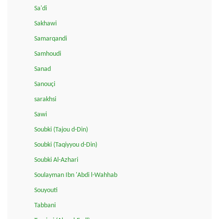
Sa'di
Sakhawi
Samarqandi
Samhoudi
Sanad
Sanouçi
sarakhsi
Sawi
Soubki (Tajou d-Din)
Soubki (Taqiyyou d-Din)
Soubki Al-Azhari
Soulayman Ibn 'Abdi l-Wahhab
Souyouti
Tabbani