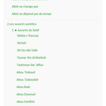
Allah ne change pas
Allah ne dépend pas du temps
2.Les savants sunnites
1.►Savants du Salaf
'Abdou r-Razzaq
'Aichah
'Ali Ibn Abi Talib
'Oumar Ibn Al-khattab
'Outhman Ibn 'Affan
Abou 'Oubayd
Abou 'Oubaydah
Abou Bakr
Abou Dawoud
Abou Hanifah