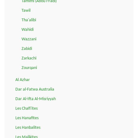
Tamimi (Abou l-Fadl)
Tawil
Tha'alibi
Wahidi
Wazzani
Zabidi
Zarkachi
Zourqani
Al Azhar
Dar al-Fatwa Australia
Dar Al-Ifta Al-Misriyyah
Les Chafi'ites
Les Hanafites
Les Hanbalites
Les Malikites