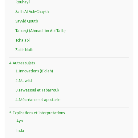
Rouhayli
Salih Al Ach-Chaykh
Sayyid Qoutb
Tabarçi (Ahmad Ibn Abi Talib)
Tchalabi
Zakir Naik
4.Autres sujets
1.Innovations (Bid'ah)
2.Mawlid
3.Tawassoul et Tabarrouk
4.Mécréance et apostasie
5.Explications et interpretations
'Ayn
'Inda