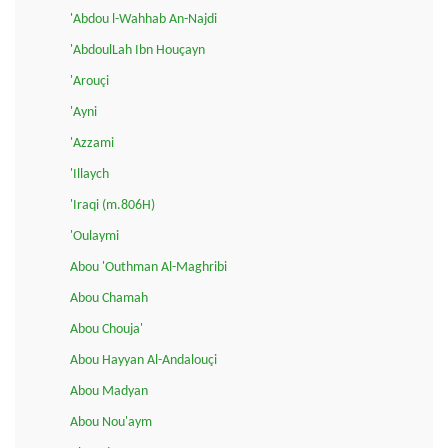
'Abdou l-Wahhab An-Najdi
'AbdoulLah Ibn Houçayn
'Arouçi
'Ayni
'Azzami
'Illaych
'Iraqi (m.806H)
'Oulaymi
Abou 'Outhman Al-Maghribi
Abou Chamah
Abou Chouja'
Abou Hayyan Al-Andalouçi
Abou Madyan
Abou Nou'aym