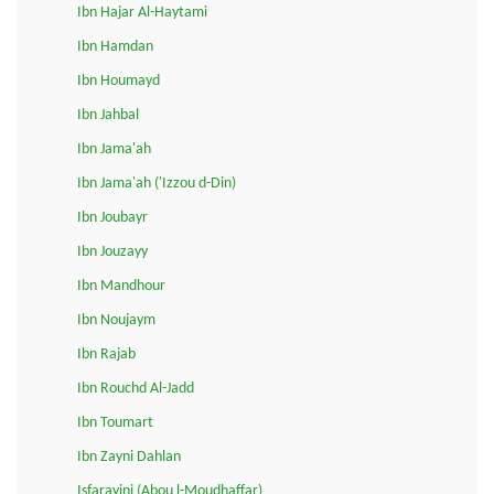
Ibn Hajar Al-Haytami
Ibn Hamdan
Ibn Houmayd
Ibn Jahbal
Ibn Jama'ah
Ibn Jama'ah ('Izzou d-Din)
Ibn Joubayr
Ibn Jouzayy
Ibn Mandhour
Ibn Noujaym
Ibn Rajab
Ibn Rouchd Al-Jadd
Ibn Toumart
Ibn Zayni Dahlan
Isfarayini (Abou l-Moudhaffar)