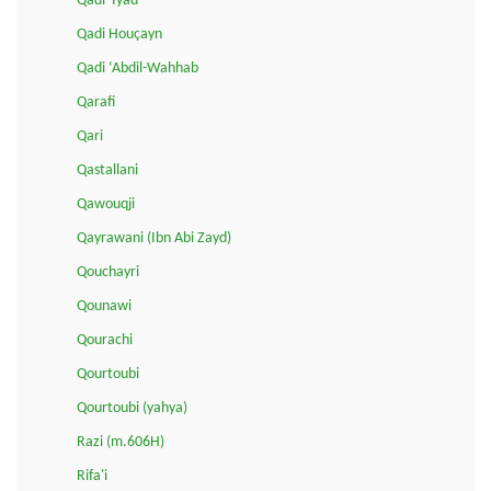
Qadi 'Iyad
Qadi Houçayn
Qadi ‘Abdil-Wahhab
Qarafi
Qari
Qastallani
Qawouqji
Qayrawani (Ibn Abi Zayd)
Qouchayri
Qounawi
Qourachi
Qourtoubi
Qourtoubi (yahya)
Razi (m.606H)
Rifa'i