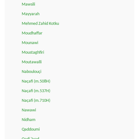
Mawsili
Mayyarah
Mehmed Zahid Kotku
Moudhaffar
Mounawi
Moustaghfiri
Moutawalli
Naboulouçi
Naçafi (m.508H)
Naçafi (m.537H)
Naçafi (m.710H)
Nawawi
Nidham
Qaddoumi