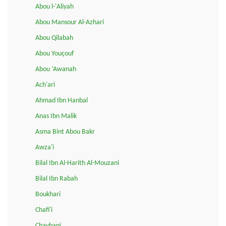
Abou l-'Aliyah
Abou Mansour Al-Azhari
Abou Qilabah
Abou Youçouf
Abou ‘Awanah
Ach'ari
Ahmad Ibn Hanbal
Anas Ibn Malik
Asma Bint Abou Bakr
Awza'i
Bilal Ibn Al-Harith Al-Mouzani
Bilal Ibn Rabah
Boukhari
Chafi'i
Chaybani