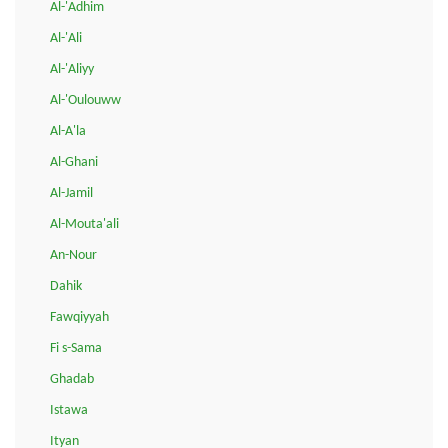
Al-'Adhim
Al-'Ali
Al-'Aliyy
Al-'Oulouww
Al-A'la
Al-Ghani
Al-Jamil
Al-Mouta'ali
An-Nour
Dahik
Fawqiyyah
Fi s-Sama
Ghadab
Istawa
Ityan