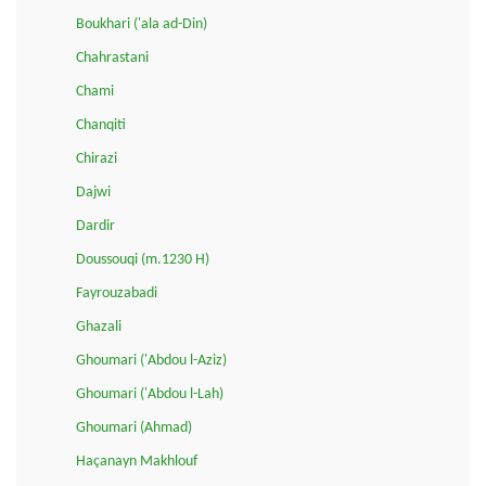
Boukhari ('ala ad-Din)
Chahrastani
Chami
Chanqiti
Chirazi
Dajwi
Dardir
Doussouqi (m.1230 H)
Fayrouzabadi
Ghazali
Ghoumari ('Abdou l-Aziz)
Ghoumari ('Abdou l-Lah)
Ghoumari (Ahmad)
Haçanayn Makhlouf