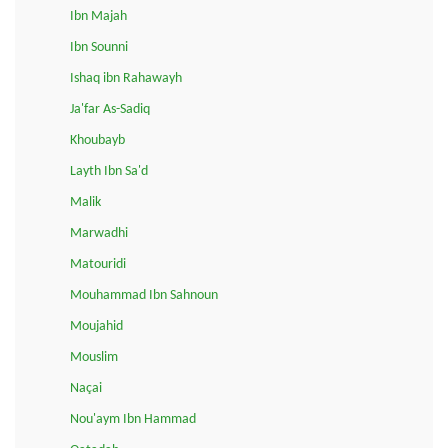
Ibn Majah
Ibn Sounni
Ishaq ibn Rahawayh
Ja'far As-Sadiq
Khoubayb
Layth Ibn Sa'd
Malik
Marwadhi
Matouridi
Mouhammad Ibn Sahnoun
Moujahid
Mouslim
Naçai
Nou'aym Ibn Hammad