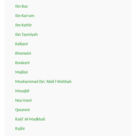
Ibn Baz
Ibn Karram
Ibn Kathir
Ibn Taymiyah
Kalbani
Khomeini
Koulayni
Majlissi
Mouhammad Ibn 'Abdi l-Wahhab
Mouqbil
Nou'mani
Qoummi
Rabi' Al-Madkhali
Rajihi