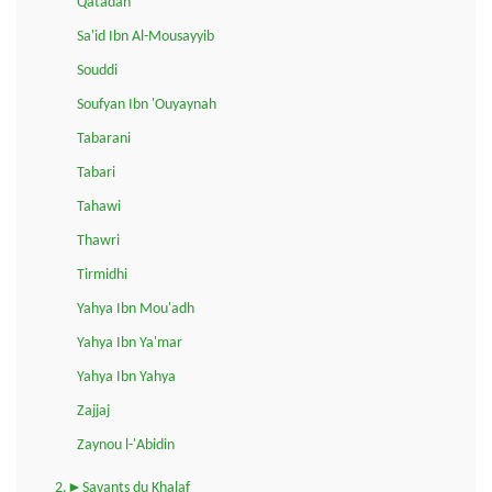
Qatadah
Sa'id Ibn Al-Mousayyib
Souddi
Soufyan Ibn 'Ouyaynah
Tabarani
Tabari
Tahawi
Thawri
Tirmidhi
Yahya Ibn Mou'adh
Yahya Ibn Ya'mar
Yahya Ibn Yahya
Zajjaj
Zaynou l-'Abidin
2.►Savants du Khalaf