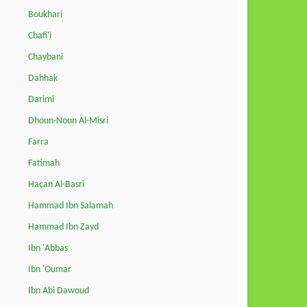
Boukhari
Chafi'i
Chaybani
Dahhak
Darimi
Dhoun-Noun Al-Misri
Farra
Fatimah
Haçan Al-Basri
Hammad Ibn Salamah
Hammad Ibn Zayd
Ibn 'Abbas
Ibn 'Oumar
Ibn Abi Dawoud