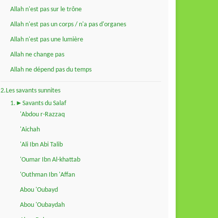
Allah n'est pas sur le trône
Allah n'est pas un corps / n'a pas d'organes
Allah n'est pas une lumière
Allah ne change pas
Allah ne dépend pas du temps
2.Les savants sunnites
1.►Savants du Salaf
'Abdou r-Razzaq
'Aichah
'Ali Ibn Abi Talib
'Oumar Ibn Al-khattab
'Outhman Ibn 'Affan
Abou 'Oubayd
Abou 'Oubaydah