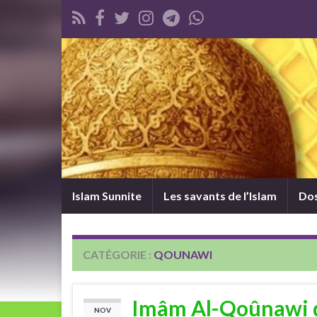
Islam Sunnite
Les savants de l’Islam
Dos
CATÉGORIE :
QOUNAWI
Imâm Al-Qoûnawi d
NOV