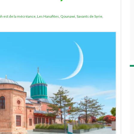
lah est de la mécréance
,
Les Hanafites
,
Qounawi
,
Savants de Syrie
,