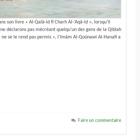
son livre « Al-Qalâ-id fî Charh Al-‘Aqâ-id », lorsqu’il
ne déclarons pas mécréant quelqu’un des gens de la Qiblah
il ne se le rend pas permis », l’Imâm Al-Qoûnawi Al-Hanafi a
Faire un commentaire