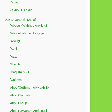
Zajjaj
Zaynou l-'Abidin
2.►Savants du Khalaf
'Abdou l-Wahhab An-Najdi
'AbdoulLah Ibn Houçayn
'Arouçi
'Ayni
'Azzami
'Illaych
'Iraqi (m.806H)
'Oulaymi
Abou 'Outhman Al-Maghribi
Abou Chamah
Abou Chouja'
Abou Hayyan Al-Andalouçi