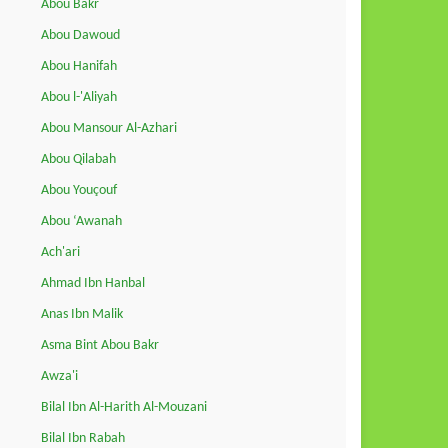
Abou Bakr
Abou Dawoud
Abou Hanifah
Abou l-'Aliyah
Abou Mansour Al-Azhari
Abou Qilabah
Abou Youçouf
Abou ‘Awanah
Ach'ari
Ahmad Ibn Hanbal
Anas Ibn Malik
Asma Bint Abou Bakr
Awza'i
Bilal Ibn Al-Harith Al-Mouzani
Bilal Ibn Rabah