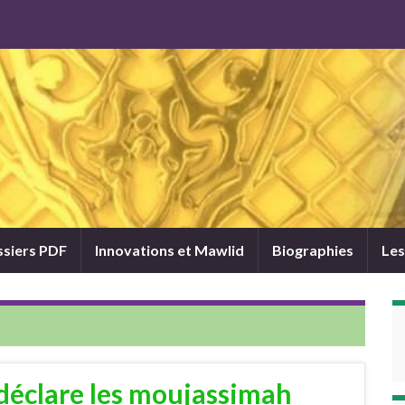
siers PDF
Innovations et Mawlid
Biographies
Les
éclare les moujassimah