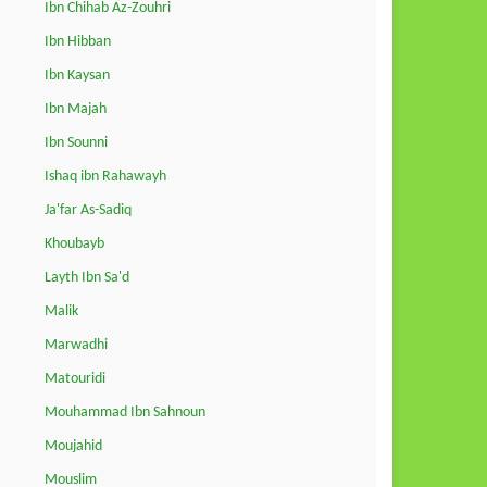
Ibn Chihab Az-Zouhri
Ibn Hibban
Ibn Kaysan
Ibn Majah
Ibn Sounni
Ishaq ibn Rahawayh
Ja'far As-Sadiq
Khoubayb
Layth Ibn Sa'd
Malik
Marwadhi
Matouridi
Mouhammad Ibn Sahnoun
Moujahid
Mouslim