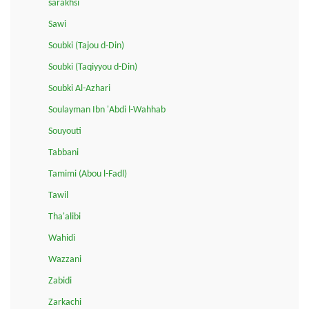
sarakhsi
Sawi
Soubki (Tajou d-Din)
Soubki (Taqiyyou d-Din)
Soubki Al-Azhari
Soulayman Ibn 'Abdi l-Wahhab
Souyouti
Tabbani
Tamimi (Abou l-Fadl)
Tawil
Tha'alibi
Wahidi
Wazzani
Zabidi
Zarkachi