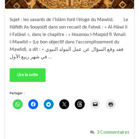
Sujet : les savants de l’Islâm font l’éloge du Mawlid. Le
Hâfidh As-Souyoûti dans son recueil de Fatwâ : « Al-Hâwi li
l-Fatâwi », dans le chapitre : « Housnou l-Maqsid fi ‘Amali
l-Mawlid » (Le bon objectif dans l’accomplissement du
Mawlid), a dit : « فقد وقع السؤال عن عمل المولد النبوي
في شهر ربيع الأول …
Lire la suite
Partager :
3 Commentaires