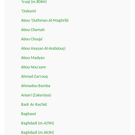
'Iraqi (m.806H)
'Oulaymi
Abou 'Outhman Al-Maghribi
Abou Chamah
Abou Chouja'
Abou Hayyan Al-Andalouçi
Abou Madyan
Abou Nou'aym
Ahmad Zarrouq
Ahmadou Bamba
Ansari (Zakariyya)
Badr Ar-Rachid
Baghawi
Baghdadi (m.429H)
Baghdadi (m.463H)