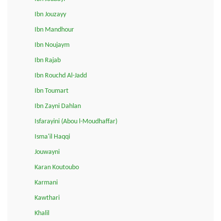
Ibn Jouzayy
Ibn Mandhour
Ibn Noujaym
Ibn Rajab
Ibn Rouchd Al-Jadd
Ibn Toumart
Ibn Zayni Dahlan
Isfarayini (Abou l-Moudhaffar)
Isma'il Haqqi
Jouwayni
Karan Koutoubo
Karmani
Kawthari
Khalil