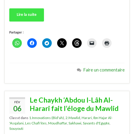
Lire la suite
Partager :
Faire un commentaire
Le Chaykh ‘Abdou l-Lâh Al-
FÉV
06
Harari fait l’éloge du Mawlid
Classé dans
1.Innovations (Bid'ah)
,
2.Mawlid
,
Harari
,
Ibn Hajar Al-
'Asqalani
,
Les Chafi'ites
,
Moudhaffar
,
Sakhawi
,
Savants d'Egypte
,
Souyouti