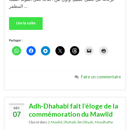
المظفر …
Lire la suite
Partager :
Faire un commentaire
Adh-Dhahabi fait l’éloge de la
DÉC
07
commémoration du Mawlid
Classé dans
2.Mawlid
,
Dhahabi
,
Ibn Dihyah
,
Moudhaffar