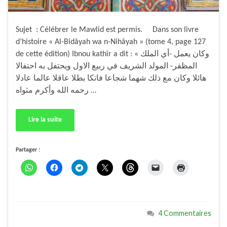
Sujet : Célébrer le Mawlid est permis. Dans son livre
d’histoire « Al-Bidâyah wa n-Nihâyah » (tome 4, page 127
de cette édition) Ibnou kathîr a dit : « وكان يعمل -أي الملك
المظفر- المولد الشريف في ربيع الاول ويحتفل به احتفالا
هائلا وكان مع ذلك شهما شجاعا فاتكا بطلا عاقلا عالما عادلا
رحمه الله وأكرم مثواه …
Lire la suite
Partager :
4 Commentaires