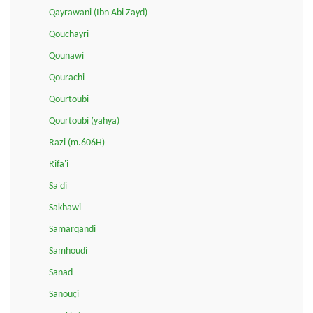
Qayrawani (Ibn Abi Zayd)
Qouchayri
Qounawi
Qourachi
Qourtoubi
Qourtoubi (yahya)
Razi (m.606H)
Rifa'i
Sa'di
Sakhawi
Samarqandi
Samhoudi
Sanad
Sanouçi