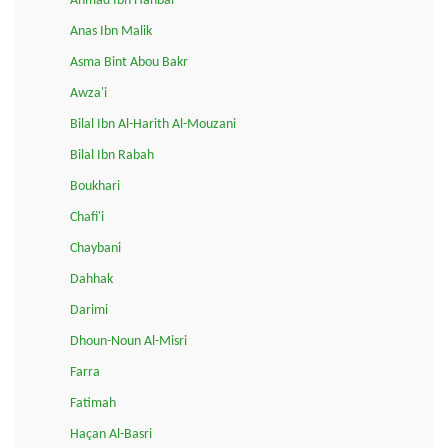
Ahmad Ibn Hanbal
Anas Ibn Malik
Asma Bint Abou Bakr
Awza'i
Bilal Ibn Al-Harith Al-Mouzani
Bilal Ibn Rabah
Boukhari
Chafi'i
Chaybani
Dahhak
Darimi
Dhoun-Noun Al-Misri
Farra
Fatimah
Haçan Al-Basri