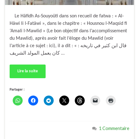
Le Hâfidh As-Souyoûti dans son recueil de fatwa : « Al-
Hâwi li l-Fatâwi », dans le chapitre : « Housnou l-Maqsid fi
‘Amali l-Mawlid » (Le bon objectif dans l’accomplissement
du Mawlid), après avoir fait l’éloge du Mawlid (voir
l’article à ce sujet : ici), il a dit : « قال ابن كثير في تاريخه :
كان يعمل المولد الشريف …
Lire la suite
Partager :
1 Commentaire