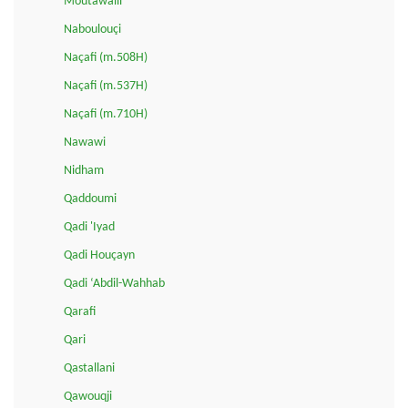
Moutawalli
Naboulouçi
Naçafi (m.508H)
Naçafi (m.537H)
Naçafi (m.710H)
Nawawi
Nidham
Qaddoumi
Qadi 'Iyad
Qadi Houçayn
Qadi ‘Abdil-Wahhab
Qarafi
Qari
Qastallani
Qawouqji