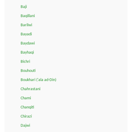
Baji
Baqillani
Barilwi
Bayadi
Baydawi
Bayhaqi
Bichri
Bouhouti
Boukhari ('ala ad-Din)
Chahrastani
Chami
Chanqiti
Chirazi
Dajwi