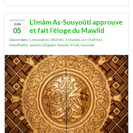
L’Imâm As-Souyoûti approuve
JUIN
05
et fait l’éloge du Mawlid
Classé dans
1.Innovations (Bid'ah)
,
2.Mawlid
,
Les Chafi'ites
,
Moudhaffar
,
Savants d'Egypte
,
Savants d'Irak
,
Souyouti