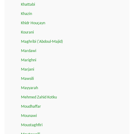
Khattabi
Khazin
Khidr Houçayn
Kourani
Maghribi ('Abdoul-Majid)
Mardawi
Marighni
Marjani
Mawsili
Mayyarah
Mehmed Zahid Kotku
Moudhaffar
Mounawi
Moustaghfiri