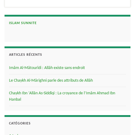
ISLAM SUNNITE
ARTICLES RÉCENTS
Imâm Al-Mâtourîdi : Allâh existe sans endroit
Le Chaykh Al-Mârighni parle des attributs de Allâh
Chaykh Ibn ‘Allân As-Siddîqi : La croyance de l’Imâm Ahmad Ibn
Hanbal
CATÉGORIES