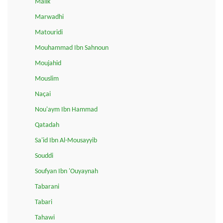
Malik
Marwadhi
Matouridi
Mouhammad Ibn Sahnoun
Moujahid
Mouslim
Naçai
Nou'aym Ibn Hammad
Qatadah
Sa'id Ibn Al-Mousayyib
Souddi
Soufyan Ibn 'Ouyaynah
Tabarani
Tabari
Tahawi