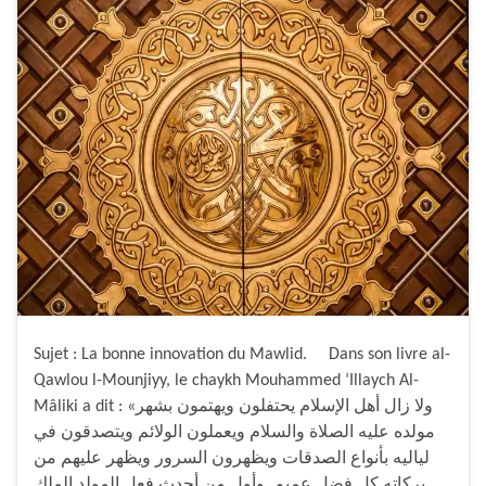
Sujet : La bonne innovation du Mawlid. Dans son livre al-
Qawlou l-Mounjiyy, le chaykh Mouhammed ‘Illaych Al-
Mâliki a dit : «ولا زال أهل الإسلام يحتفلون ويهتمون بشهر
مولده عليه الصلاة والسلام ويعملون الولائم ويتصدقون في
لياليه بأنواع الصدقات ويظهرون السرور ويظهر عليهم من
بركاته كل فضل عميم. وأول من أحدث فعل المولد الملك