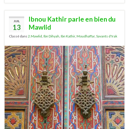
Ibnou Kathîr parle en bien du
JUIL
13
Mawlid
Classé dans
2.Mawlid
,
Ibn Dihyah
,
Ibn Kathir
,
Moudhaffar
,
Savants d'Irak