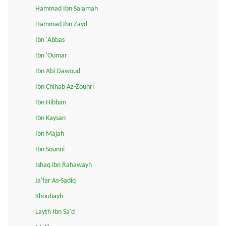
Hammad Ibn Salamah
Hammad Ibn Zayd
Ibn 'Abbas
Ibn 'Oumar
Ibn Abi Dawoud
Ibn Chihab Az-Zouhri
Ibn Hibban
Ibn Kaysan
Ibn Majah
Ibn Sounni
Ishaq ibn Rahawayh
Ja'far As-Sadiq
Khoubayb
Layth Ibn Sa'd