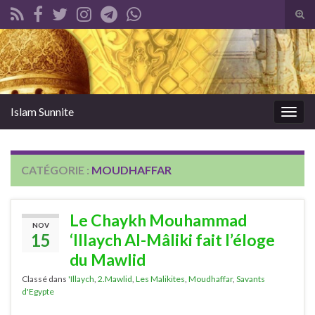
Tog
sear
Search for:
for
Islam Sunnite
Togg
navig
CATÉGORIE :
MOUDHAFFAR
Le Chaykh Mouhammad
NOV
15
‘Illaych Al-Mâliki fait l’éloge
du Mawlid
Classé dans
'Illaych
,
2.Mawlid
,
Les Malikites
,
Moudhaffar
,
Savants
d'Egypte