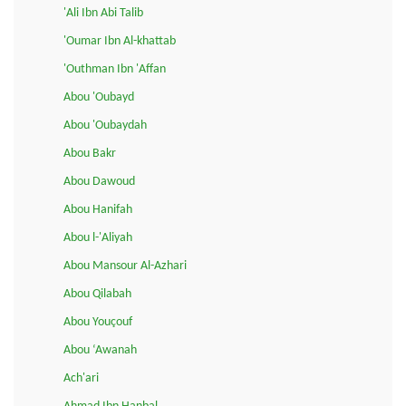
'Ali Ibn Abi Talib
'Oumar Ibn Al-khattab
'Outhman Ibn 'Affan
Abou 'Oubayd
Abou 'Oubaydah
Abou Bakr
Abou Dawoud
Abou Hanifah
Abou l-'Aliyah
Abou Mansour Al-Azhari
Abou Qilabah
Abou Youçouf
Abou ‘Awanah
Ach'ari