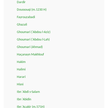
Dardir
Doussouqi (m.1230 H)
Fayrouzabadi
Ghazali
Ghoumari ('Abdou l-Aziz)
Ghoumari ('Abdou l-Lah)
Ghoumari (Ahmad)
Haçanayn Makhlouf
Hakim
Halimi
Harari
Hisni
Ibn 'Abdi s-Salam
Ibn 'Abidin
Ibn 'Açakir (m.571H)