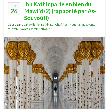
Ibn Kathîr parle en bien du
JUIL
26
Mawlid (2) (rapporté par As-
Souyoûti)
Classé dans
2.Mawlid
,
Ibn Kathir
,
Les Chafi'ites
,
Moudhaffar
,
Savants
d'Egypte
,
Savants d'Irak
,
Souyouti