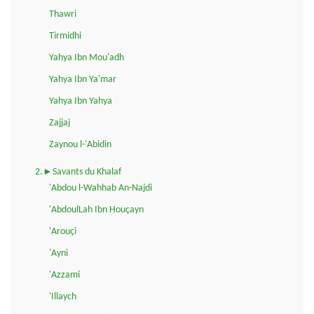
Thawri
Tirmidhi
Yahya Ibn Mou'adh
Yahya Ibn Ya'mar
Yahya Ibn Yahya
Zajjaj
Zaynou l-'Abidin
2.►Savants du Khalaf
'Abdou l-Wahhab An-Najdi
'AbdoulLah Ibn Houçayn
'Arouçi
'Ayni
'Azzami
'Illaych