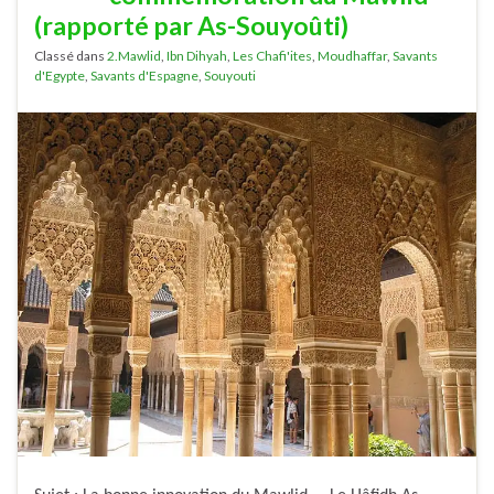
(rapporté par As-Souyoûti)
Classé dans
2.Mawlid
,
Ibn Dihyah
,
Les Chafi'ites
,
Moudhaffar
,
Savants
d'Egypte
,
Savants d'Espagne
,
Souyouti