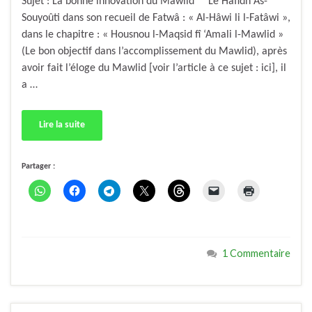
Sujet : La bonne innovation du Mawlid Le Hâfidh As-
Souyoûti dans son recueil de Fatwâ : « Al-Hâwi li l-Fatâwi »,
dans le chapitre : « Housnou l-Maqsid fî ‘Amali l-Mawlid »
(Le bon objectif dans l’accomplissement du Mawlid), après
avoir fait l’éloge du Mawlid [voir l’article à ce sujet : ici], il
a …
Lire la suite
Partager :
1 Commentaire