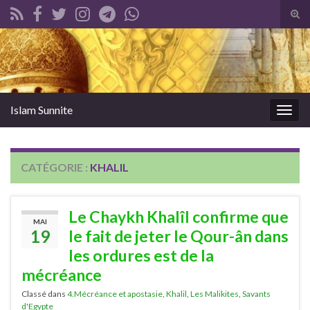
Tog
sear
Search for:
for
Islam Sunnite
Togg
navig
CATÉGORIE :
KHALIL
Le Chaykh Khalîl confirme que
MAI
19
le fait de jeter le Qour-ân dans
les ordures est de la
mécréance
Classé dans
4.Mécréance et apostasie
,
Khalil
,
Les Malikites
,
Savants
d'Egypte