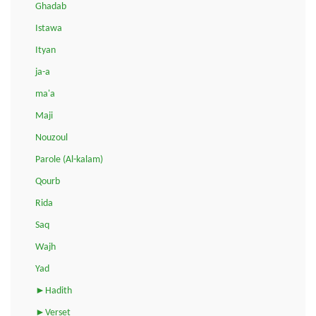
Ghadab
Istawa
Ityan
ja-a
ma'a
Maji
Nouzoul
Parole (Al-kalam)
Qourb
Rida
Saq
Wajh
Yad
►Hadith
►Verset