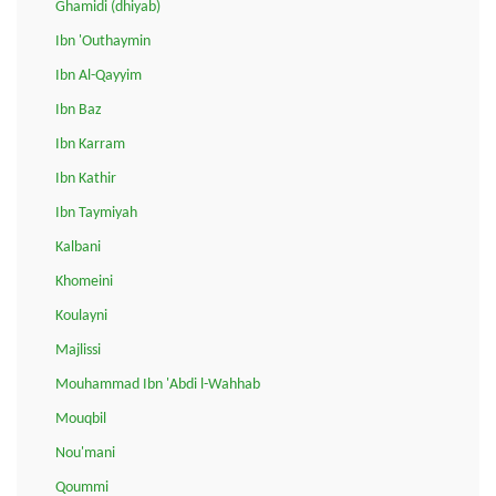
Ghamidi (dhiyab)
Ibn 'Outhaymin
Ibn Al-Qayyim
Ibn Baz
Ibn Karram
Ibn Kathir
Ibn Taymiyah
Kalbani
Khomeini
Koulayni
Majlissi
Mouhammad Ibn 'Abdi l-Wahhab
Mouqbil
Nou'mani
Qoummi