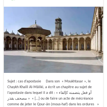
Sujet : cas d’apostasie Dans son « Moukhtasar », le
Chaykh Khalîl Al-Mâliki, a écrit un chapitre au sujet de
l’apostasie dans lequel il a dit : « أو فعل يتضمنه كإلقاء
مصحف بقذر » « […] ou de faire un acte de mécréance
comme de jeter le Qour-ân (mous-haf) dans les ordures »