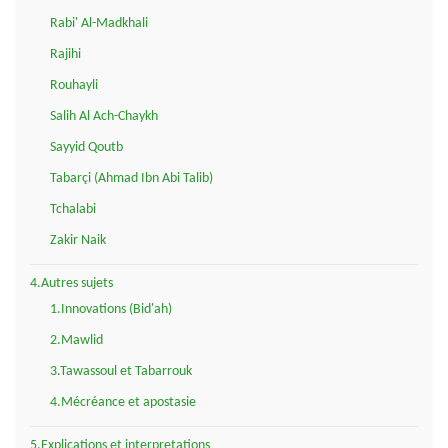
Rabi' Al-Madkhali
Rajihi
Rouhayli
Salih Al Ach-Chaykh
Sayyid Qoutb
Tabarçi (Ahmad Ibn Abi Talib)
Tchalabi
Zakir Naik
4.Autres sujets
1.Innovations (Bid'ah)
2.Mawlid
3.Tawassoul et Tabarrouk
4.Mécréance et apostasie
5.Explications et interpretations