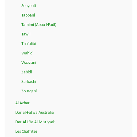
Souyouti
Tabbani
Tamimi (Abou l-Fadl)
Tawil
Tha'alibi
Wahidi
Wazzani
Zabidi
Zarkachi
Zourqani
Al Azhar
Dar al-Fatwa Australia
Dar Al-Ifta Al-Misriyyah
Les Chafi'ites