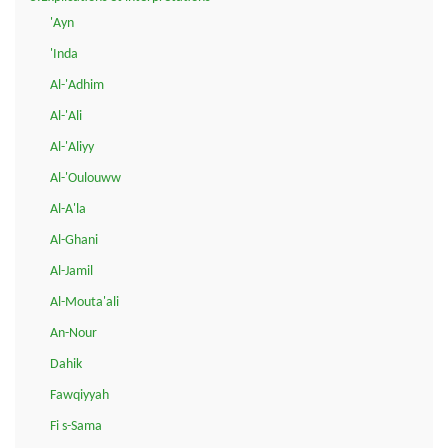
'Ayn
'Inda
Al-'Adhim
Al-'Ali
Al-'Aliyy
Al-'Oulouww
Al-A'la
Al-Ghani
Al-Jamil
Al-Mouta'ali
An-Nour
Dahik
Fawqiyyah
Fi s-Sama