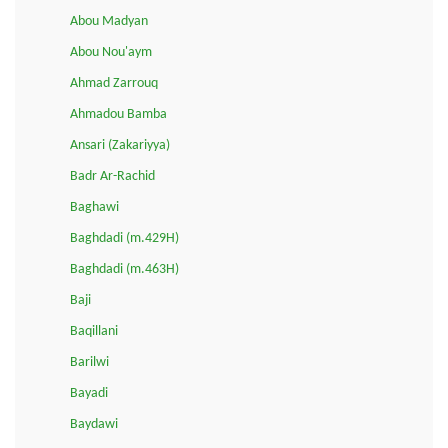
Abou Madyan
Abou Nou'aym
Ahmad Zarrouq
Ahmadou Bamba
Ansari (Zakariyya)
Badr Ar-Rachid
Baghawi
Baghdadi (m.429H)
Baghdadi (m.463H)
Baji
Baqillani
Barilwi
Bayadi
Baydawi