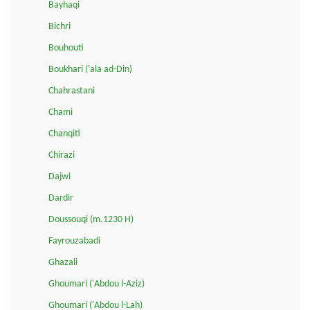
Bayhaqi
Bichri
Bouhouti
Boukhari ('ala ad-Din)
Chahrastani
Chami
Chanqiti
Chirazi
Dajwi
Dardir
Doussouqi (m.1230 H)
Fayrouzabadi
Ghazali
Ghoumari ('Abdou l-Aziz)
Ghoumari ('Abdou l-Lah)