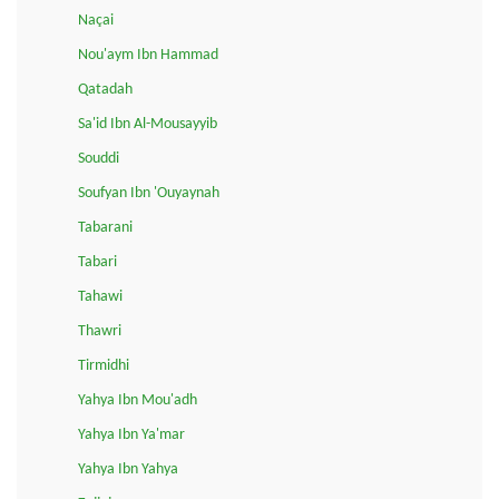
Naçai
Nou'aym Ibn Hammad
Qatadah
Sa'id Ibn Al-Mousayyib
Souddi
Soufyan Ibn 'Ouyaynah
Tabarani
Tabari
Tahawi
Thawri
Tirmidhi
Yahya Ibn Mou'adh
Yahya Ibn Ya'mar
Yahya Ibn Yahya