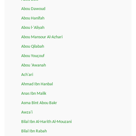
Abou Dawoud
Abou Hanifah
Abou l-'Aliyah
Abou Mansour Al-Azhari
Abou Qilabah
Abou Youçouf
Abou ‘Awanah
Ach'ari
Ahmad Ibn Hanbal
Anas Ibn Malik
Asma Bint Abou Bakr
Awza'i
Bilal Ibn Al-Harith Al-Mouzani
Bilal Ibn Rabah