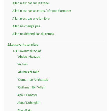
Allah n'est pas sur le trône
Allah n'est pas un corps / n'a pas d'organes
Allah n'est pas une lumière
Allah ne change pas
Allah ne dépend pas du temps
2.Les savants sunnites
1.►Savants du Salaf
'Abdou r-Razzaq
'Aichah
'Ali Ibn Abi Talib
'Oumar Ibn Al-khattab
'Outhman Ibn 'Affan
Abou 'Oubayd
Abou 'Oubaydah
Abou Bakr