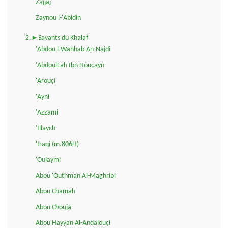
Zajjaj
Zaynou l-'Abidin
2.►Savants du Khalaf
'Abdou l-Wahhab An-Najdi
'AbdoulLah Ibn Houçayn
'Arouçi
'Ayni
'Azzami
'Illaych
'Iraqi (m.806H)
'Oulaymi
Abou 'Outhman Al-Maghribi
Abou Chamah
Abou Chouja'
Abou Hayyan Al-Andalouçi