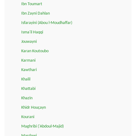
Ibn Toumart
Ibn Zayni Dahlan
Isfarayini (Abou l-Moudhaffar)
Isma'il Haqqi
Jouwayni
Karan Koutoubo
Karmani
Kawthari
Khalil
Khattabi
Khazin
Khidr Houçayn
Kourani
Maghribi ('Abdoul-Majid)
Mardawi