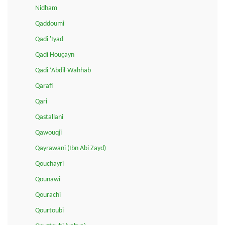
Nidham
Qaddoumi
Qadi 'Iyad
Qadi Houçayn
Qadi ‘Abdil-Wahhab
Qarafi
Qari
Qastallani
Qawouqji
Qayrawani (Ibn Abi Zayd)
Qouchayri
Qounawi
Qourachi
Qourtoubi