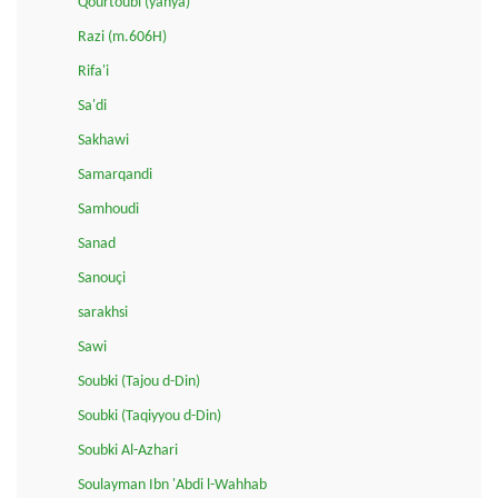
Qourtoubi (yahya)
Razi (m.606H)
Rifa'i
Sa'di
Sakhawi
Samarqandi
Samhoudi
Sanad
Sanouçi
sarakhsi
Sawi
Soubki (Tajou d-Din)
Soubki (Taqiyyou d-Din)
Soubki Al-Azhari
Soulayman Ibn 'Abdi l-Wahhab