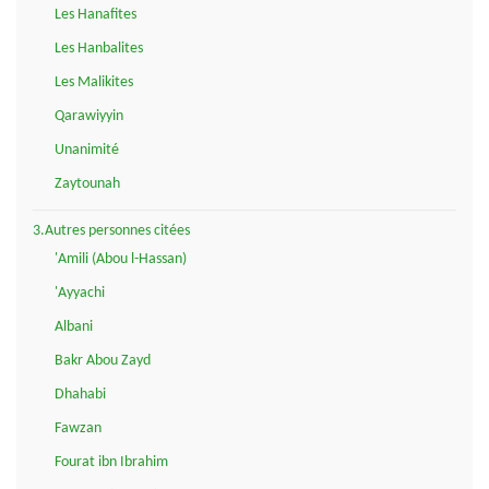
Les Hanafites
Les Hanbalites
Les Malikites
Qarawiyyin
Unanimité
Zaytounah
3.Autres personnes citées
'Amili (Abou l-Hassan)
'Ayyachi
Albani
Bakr Abou Zayd
Dhahabi
Fawzan
Fourat ibn Ibrahim