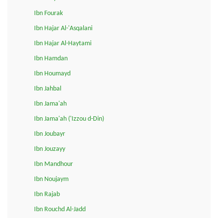
Ibn Fourak
Ibn Hajar Al-'Asqalani
Ibn Hajar Al-Haytami
Ibn Hamdan
Ibn Houmayd
Ibn Jahbal
Ibn Jama'ah
Ibn Jama'ah ('Izzou d-Din)
Ibn Joubayr
Ibn Jouzayy
Ibn Mandhour
Ibn Noujaym
Ibn Rajab
Ibn Rouchd Al-Jadd