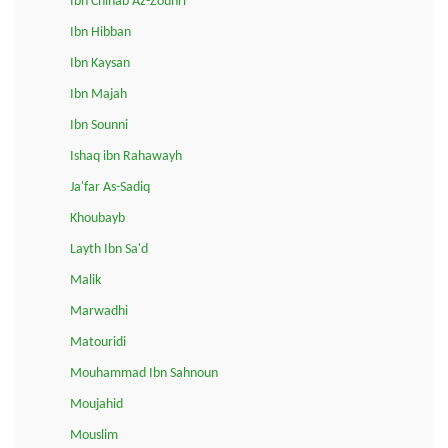
Ibn Chihab Az-Zouhri
Ibn Hibban
Ibn Kaysan
Ibn Majah
Ibn Sounni
Ishaq ibn Rahawayh
Ja'far As-Sadiq
Khoubayb
Layth Ibn Sa'd
Malik
Marwadhi
Matouridi
Mouhammad Ibn Sahnoun
Moujahid
Mouslim