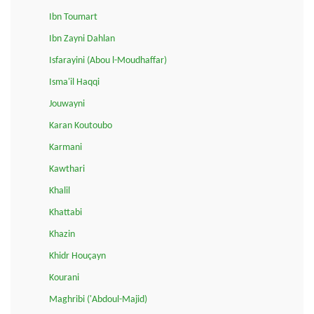
Ibn Toumart
Ibn Zayni Dahlan
Isfarayini (Abou l-Moudhaffar)
Isma'il Haqqi
Jouwayni
Karan Koutoubo
Karmani
Kawthari
Khalil
Khattabi
Khazin
Khidr Houçayn
Kourani
Maghribi ('Abdoul-Majid)