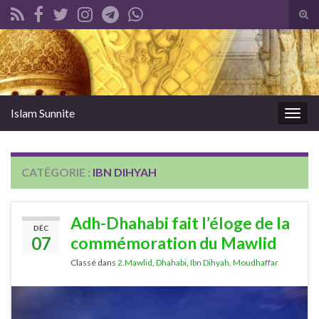
Tog
sear
Search for:
for
Islam Sunnite
Togg
navig
CATÉGORIE :
IBN DIHYAH
Adh-Dhahabi fait l’éloge de la
DÉC
07
commémoration du Mawlid
Classé dans
2.Mawlid
,
Dhahabi
,
Ibn Dihyah
,
Moudhaffar