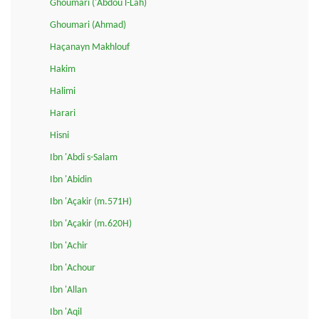
Ghoumari ('Abdou l-Lah)
Ghoumari (Ahmad)
Haçanayn Makhlouf
Hakim
Halimi
Harari
Hisni
Ibn 'Abdi s-Salam
Ibn 'Abidin
Ibn 'Açakir (m.571H)
Ibn 'Açakir (m.620H)
Ibn 'Achir
Ibn 'Achour
Ibn 'Allan
Ibn 'Aqil