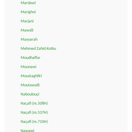
Mardawi
Marighni
Marjani
Mawsili
Mayyarah
Mehmed Zahid Kotku
Moudhaffar
Mounawi
Moustaghfiri
Moutawalli
Naboulouçi
Naçafi (m.508H)
Naçafi (m.537H)
Naçafi (m.710H)
Nawawi