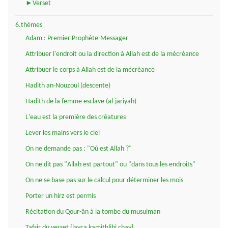
►Verset
6.thèmes
Adam : Premier Prophète-Messager
Attribuer l'endroit ou la direction à Allah est de la mécréance
Attribuer le corps à Allah est de la mécréance
Hadith an-Nouzoul (descente)
Hadith de la femme esclave (al-jariyah)
L'eau est la première des créatures
Lever les mains vers le ciel
On ne demande pas : "Où est Allah ?"
On ne dit pas "Allah est partout" ou "dans tous les endroits"
On ne se base pas sur le calcul pour déterminer les mois
Porter un hirz est permis
Récitation du Qour-ân à la tombe du musulman
Tafsir du verset {layça kamithlihi chay}