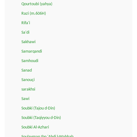
Qourtoubi (yahya)
Razi (m.606H)
Rifa'i
Sa'di
Sakhawi
Samarqandi
Samhoudi
Sanad
Sanouçi
sarakhsi
Sawi
Soubki (Tajou d-Din)
Soubki (Taqiyyou d-Din)
Soubki Al-Azhari
Soulayman Ibn 'Abdi l-Wahhab