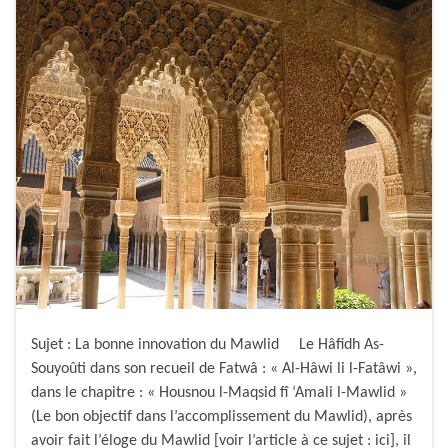
Sujet : La bonne innovation du Mawlid Le Hâfidh As-
Souyoûti dans son recueil de Fatwâ : « Al-Hâwi li l-Fatâwi »,
dans le chapitre : « Housnou l-Maqsid fî ‘Amali l-Mawlid »
(Le bon objectif dans l’accomplissement du Mawlid), après
avoir fait l’éloge du Mawlid [voir l’article à ce sujet : ici], il