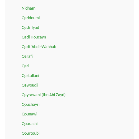
Nidham
Qaddoumi
Qadi 'Iyad
Qadi Houçayn
Qadi ‘Abdil-Wahhab
Qarafi
Qari
Qastallani
Qawouqji
Qayrawani (Ibn Abi Zayd)
Qouchayri
Qounawi
Qourachi
Qourtoubi