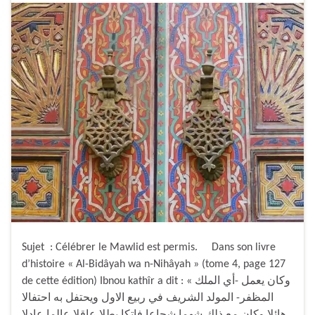
Sujet : Célébrer le Mawlid est permis. Dans son livre
d’histoire « Al-Bidâyah wa n-Nihâyah » (tome 4, page 127
de cette édition) Ibnou kathîr a dit : « وكان يعمل -أي الملك
المظفر- المولد الشريف في ربيع الاول ويحتفل به احتفالا