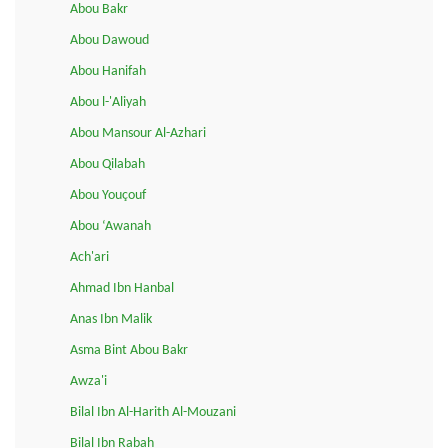
Abou Bakr
Abou Dawoud
Abou Hanifah
Abou l-'Aliyah
Abou Mansour Al-Azhari
Abou Qilabah
Abou Youçouf
Abou ‘Awanah
Ach'ari
Ahmad Ibn Hanbal
Anas Ibn Malik
Asma Bint Abou Bakr
Awza'i
Bilal Ibn Al-Harith Al-Mouzani
Bilal Ibn Rabah