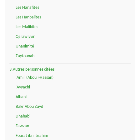
Les Hanafites
Les Hanbalites
Les Malikites
Qarawiyyin
Unanimité
Zaytounah
3.Autres personnes citées
'Amili (Abou l-Hassan)
'Ayyachi
Albani
Bakr Abou Zayd
Dhahabi
Fawzan
Fourat ibn Ibrahim