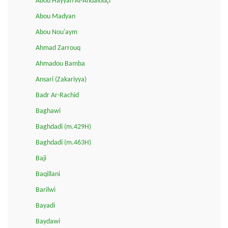
Abou Hayyan Al-Andalouçi
Abou Madyan
Abou Nou'aym
Ahmad Zarrouq
Ahmadou Bamba
Ansari (Zakariyya)
Badr Ar-Rachid
Baghawi
Baghdadi (m.429H)
Baghdadi (m.463H)
Baji
Baqillani
Barilwi
Bayadi
Baydawi