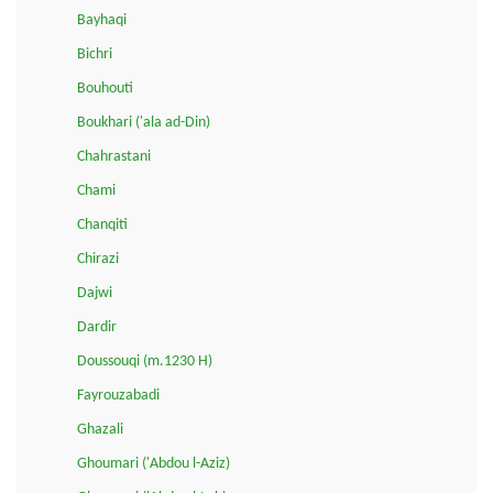
Bayhaqi
Bichri
Bouhouti
Boukhari ('ala ad-Din)
Chahrastani
Chami
Chanqiti
Chirazi
Dajwi
Dardir
Doussouqi (m.1230 H)
Fayrouzabadi
Ghazali
Ghoumari ('Abdou l-Aziz)