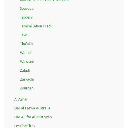
Souyouti
Tabbani
Tamimi (Abou l-Fadl)
Tawil
Tha'alibi
Wahidi
Wazzani
Zabidi
Zarkachi
Zourqani
Al Azhar
Dar al-Fatwa Australia
Dar Al-Ifta Al-Misriyyah
Les Chafi'ites