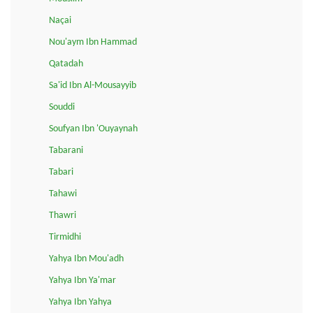
Naçai
Nou'aym Ibn Hammad
Qatadah
Sa'id Ibn Al-Mousayyib
Souddi
Soufyan Ibn 'Ouyaynah
Tabarani
Tabari
Tahawi
Thawri
Tirmidhi
Yahya Ibn Mou'adh
Yahya Ibn Ya'mar
Yahya Ibn Yahya