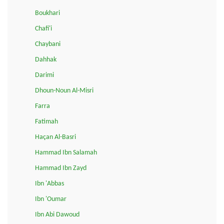
Boukhari
Chafi'i
Chaybani
Dahhak
Darimi
Dhoun-Noun Al-Misri
Farra
Fatimah
Haçan Al-Basri
Hammad Ibn Salamah
Hammad Ibn Zayd
Ibn 'Abbas
Ibn 'Oumar
Ibn Abi Dawoud