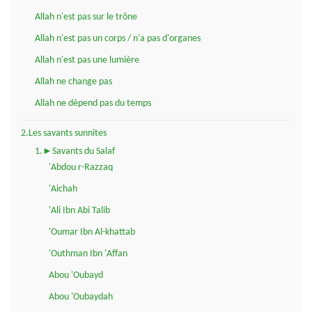
Allah n'est pas sur le trône
Allah n'est pas un corps / n'a pas d'organes
Allah n'est pas une lumière
Allah ne change pas
Allah ne dépend pas du temps
2.Les savants sunnites
1.►Savants du Salaf
'Abdou r-Razzaq
'Aichah
'Ali Ibn Abi Talib
'Oumar Ibn Al-khattab
'Outhman Ibn 'Affan
Abou 'Oubayd
Abou 'Oubaydah