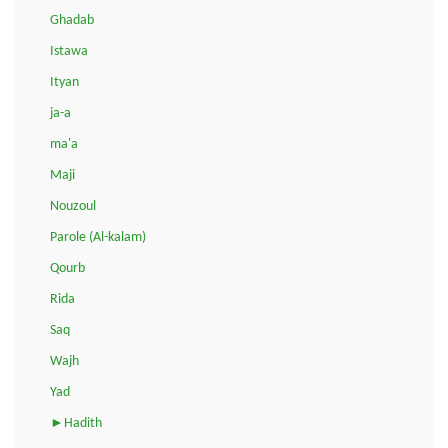
Ghadab
Istawa
Ityan
ja-a
ma'a
Maji
Nouzoul
Parole (Al-kalam)
Qourb
Rida
Saq
Wajh
Yad
►Hadith