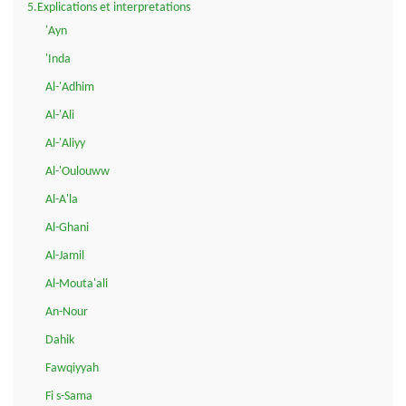
5.Explications et interpretations
'Ayn
'Inda
Al-'Adhim
Al-'Ali
Al-'Aliyy
Al-'Oulouww
Al-A'la
Al-Ghani
Al-Jamil
Al-Mouta'ali
An-Nour
Dahik
Fawqiyyah
Fi s-Sama