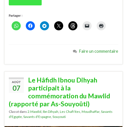
Partager :
Faire un commentaire
Le Hâfidh Ibnou Dihyah
AOÛT
07
participait à la
commémoration du Mawlid
(rapporté par As-Souyoûti)
Classé dans
2.Mawlid
,
Ibn Dihyah
,
Les Chafi'ites
,
Moudhaffar
,
Savants
d'Egypte
,
Savants d'Espagne
,
Souyouti