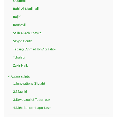
Qoummi
Rabi' Al-Madkhali
Rajihi
Rouhayli
Salih Al Ach-Chaykh
Sayyid Qoutb
Tabarçi (Ahmad Ibn Abi Talib)
Tchalabi
Zakir Naik
4.Autres sujets
1.Innovations (Bid'ah)
2.Mawlid
3.Tawassoul et Tabarrouk
4.Mécréance et apostasie