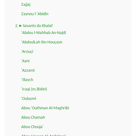
Zajjaj
Zaynou l-'Abidin
2.►Savants du Khalaf
'Abdou l-Wahhab An-Najdi
'AbdoulLah Ibn Houçayn
'Arouçi
'Ayni
'Azzami
'Illaych
'Iraqi (m.806H)
'Oulaymi
Abou 'Outhman Al-Maghribi
Abou Chamah
Abou Chouja'