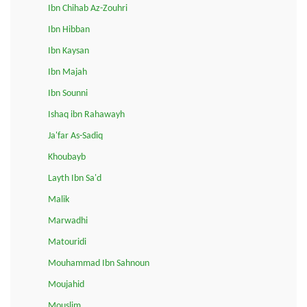
Ibn Chihab Az-Zouhri
Ibn Hibban
Ibn Kaysan
Ibn Majah
Ibn Sounni
Ishaq ibn Rahawayh
Ja'far As-Sadiq
Khoubayb
Layth Ibn Sa'd
Malik
Marwadhi
Matouridi
Mouhammad Ibn Sahnoun
Moujahid
Mouslim