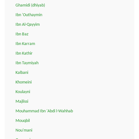
Ghamidi (dhiyab)
Ibn 'Outhaymin
Ibn Al-Qayyim
Ibn Baz
Ibn Karram
Ibn Kathir
Ibn Taymiyah
Kalbani
Khomeini
Koulayni
Majlissi
Mouhammad Ibn 'Abdi l-Wahhab
Mouqbil
Nou'mani