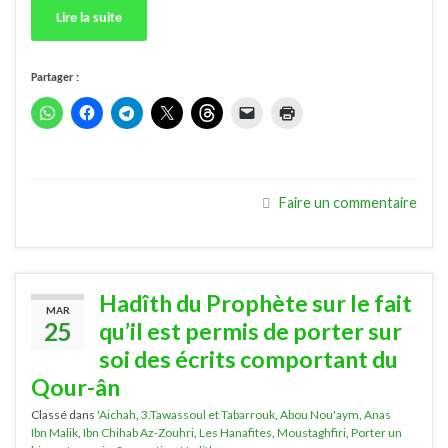
Lire la suite
Partager :
Faire un commentaire
Hadîth du Prophète sur le fait
MAR
25
qu’il est permis de porter sur
soi des écrits comportant du
Qour-ân
Classé dans
'Aichah
,
3.Tawassoul et Tabarrouk
,
Abou Nou'aym
,
Anas
Ibn Malik
,
Ibn Chihab Az-Zouhri
,
Les Hanafites
,
Moustaghfiri
,
Porter un