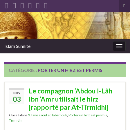
Tog
sea
Search for:
for
Islam Sunnite
Togg
navig
CATÉGORIE :
PORTER UN HIRZ EST PERMIS
Le compagnon ‘Abdou l-Lâh
NOV
03
Ibn ‘Amr utilisait le hirz
[rapporté par At-Tirmidhi]
Classé dans
3.Tawassoul et Tabarrouk
,
Porter un hirz est permis
,
Tirmidhi