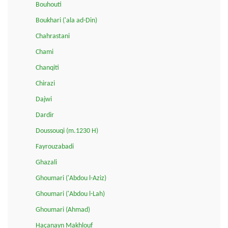
Bouhouti
Boukhari ('ala ad-Din)
Chahrastani
Chami
Chanqiti
Chirazi
Dajwi
Dardir
Doussouqi (m.1230 H)
Fayrouzabadi
Ghazali
Ghoumari ('Abdou l-Aziz)
Ghoumari ('Abdou l-Lah)
Ghoumari (Ahmad)
Haçanayn Makhlouf