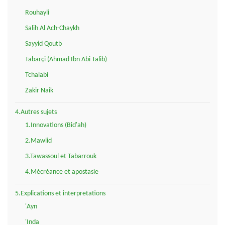
Rouhayli
Salih Al Ach-Chaykh
Sayyid Qoutb
Tabarçi (Ahmad Ibn Abi Talib)
Tchalabi
Zakir Naik
4.Autres sujets
1.Innovations (Bid'ah)
2.Mawlid
3.Tawassoul et Tabarrouk
4.Mécréance et apostasie
5.Explications et interpretations
'Ayn
'Inda