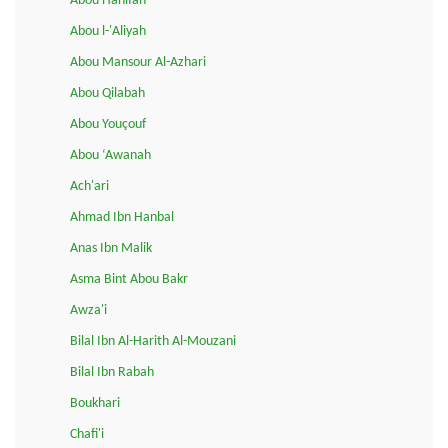
Abou Hanifah
Abou l-'Aliyah
Abou Mansour Al-Azhari
Abou Qilabah
Abou Youçouf
Abou ‘Awanah
Ach'ari
Ahmad Ibn Hanbal
Anas Ibn Malik
Asma Bint Abou Bakr
Awza'i
Bilal Ibn Al-Harith Al-Mouzani
Bilal Ibn Rabah
Boukhari
Chafi'i