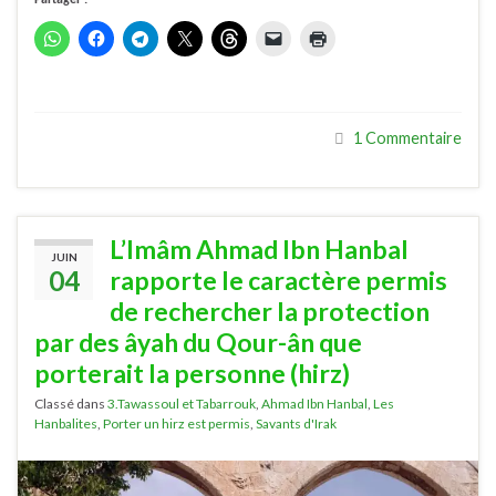
1 Commentaire
L’Imâm Ahmad Ibn Hanbal
JUIN
04
rapporte le caractère permis
de rechercher la protection
par des âyah du Qour-ân que
porterait la personne (hirz)
Classé dans
3.Tawassoul et Tabarrouk
,
Ahmad Ibn Hanbal
,
Les
Hanbalites
,
Porter un hirz est permis
,
Savants d'Irak