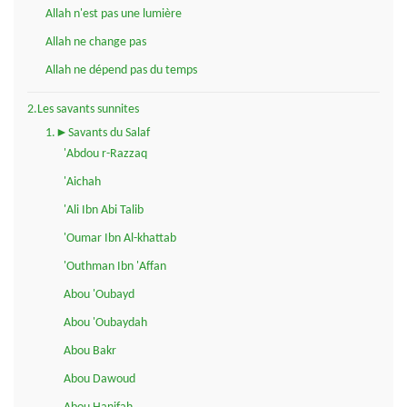
Allah n'est pas une lumière
Allah ne change pas
Allah ne dépend pas du temps
2.Les savants sunnites
1.►Savants du Salaf
'Abdou r-Razzaq
'Aichah
'Ali Ibn Abi Talib
'Oumar Ibn Al-khattab
'Outhman Ibn 'Affan
Abou 'Oubayd
Abou 'Oubaydah
Abou Bakr
Abou Dawoud