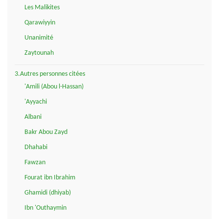
Les Malikites
Qarawiyyin
Unanimité
Zaytounah
3.Autres personnes citées
'Amili (Abou l-Hassan)
'Ayyachi
Albani
Bakr Abou Zayd
Dhahabi
Fawzan
Fourat ibn Ibrahim
Ghamidi (dhiyab)
Ibn 'Outhaymin