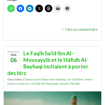
Partager :
Faire un commentaire
Le Faqîh Sa’îd Ibn Al-
MAR
06
Mousayyib et le Hâfidh Al-
Bayhaqi incitaient à porter
des hirz
Classé dans
3.Tawassoul et Tabarrouk
,
Bayhaqi
,
Les Chafi'ites
,
Porter
un hirz est permis
,
Sa'id Ibn Al-Mousayyib
,
Savants d'Arabie