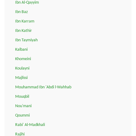
Ibn Al-Qayyim
Ibn Baz
Ibn Karram
Ibn Kathir
Ibn Taymiyah
Kalbani
Khomeini
Koulayni
Majlissi
Mouhammad Ibn 'Abdi l-Wahhab
Mouqbil
Nou'mani
Qoummi
Rabi' Al-Madkhali
Rajihi