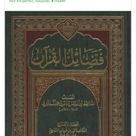
hirz est permis
,
Souyouti
,
►Hadith