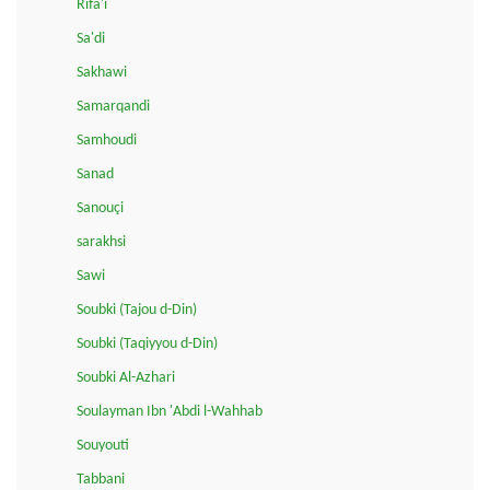
Rifa'i
Sa'di
Sakhawi
Samarqandi
Samhoudi
Sanad
Sanouçi
sarakhsi
Sawi
Soubki (Tajou d-Din)
Soubki (Taqiyyou d-Din)
Soubki Al-Azhari
Soulayman Ibn 'Abdi l-Wahhab
Souyouti
Tabbani