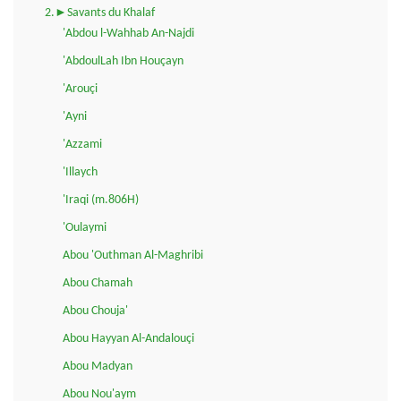
2.►Savants du Khalaf
'Abdou l-Wahhab An-Najdi
'AbdoulLah Ibn Houçayn
'Arouçi
'Ayni
'Azzami
'Illaych
'Iraqi (m.806H)
'Oulaymi
Abou 'Outhman Al-Maghribi
Abou Chamah
Abou Chouja'
Abou Hayyan Al-Andalouçi
Abou Madyan
Abou Nou'aym