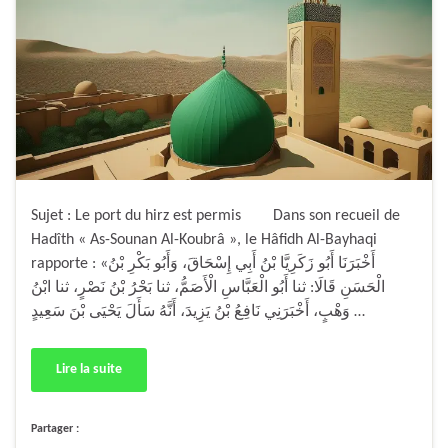
Sujet : Le port du hirz est permis Dans son recueil de
Hadîth « As-Sounan Al-Koubrâ », le Hâfidh Al-Bayhaqi
rapporte : «أَخْبَرَنَا أَبُو زَكَرِيَّا بْنُ أَبِي إِسْحَاقَ، وَأَبُو بَكْرِ بْنُ
الْحَسَنِ قَالَا: ثنا أَبُو الْعَبَّاسِ الْأَصَمُّ، ثنا بَحْرُ بْنُ نَصْرٍ، ثنا ابْنُ
وَهْبٍ، أَخْبَرَنِي نَافِعُ بْنُ يَزِيدَ، أَنَّهُ سَأَلَ يَحْيَى بْنَ سَعِيدٍ …
Lire la suite
Partager :