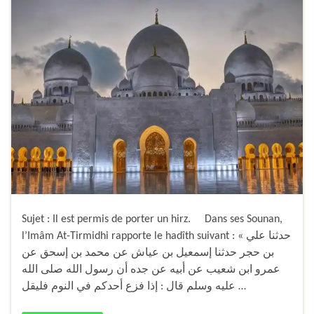
Sujet : Il est permis de porter un hirz. Dans ses Sounan,
l’Imâm At-Tirmidhi rapporte le hadîth suivant : « حدثنا علي
بن حجر حدثنا إسمعيل بن عياش عن محمد بن إسحق عن
عمرو ابن شعيب عن أبيه عن جده أن رسول الله صلى الله
عليه وسلم قال : إذا فزع أحدكم في النوم فليقل …