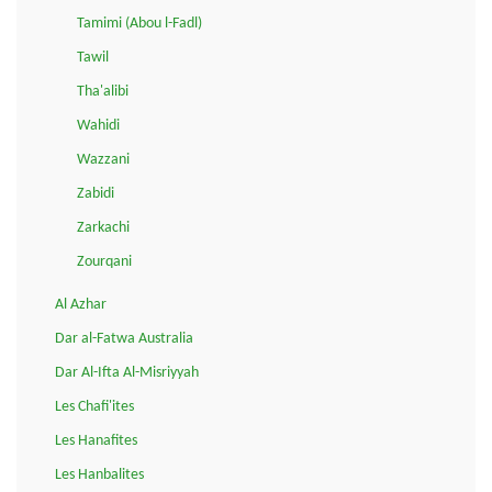
Tamimi (Abou l-Fadl)
Tawil
Tha'alibi
Wahidi
Wazzani
Zabidi
Zarkachi
Zourqani
Al Azhar
Dar al-Fatwa Australia
Dar Al-Ifta Al-Misriyyah
Les Chafi'ites
Les Hanafites
Les Hanbalites