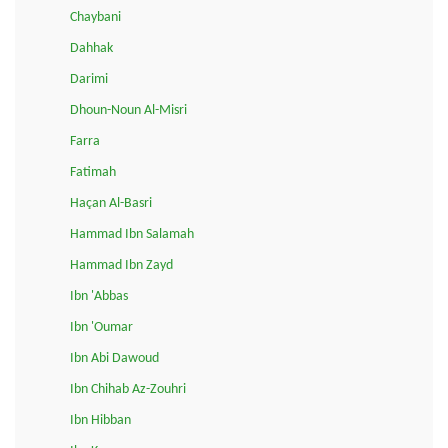
Chaybani
Dahhak
Darimi
Dhoun-Noun Al-Misri
Farra
Fatimah
Haçan Al-Basri
Hammad Ibn Salamah
Hammad Ibn Zayd
Ibn 'Abbas
Ibn 'Oumar
Ibn Abi Dawoud
Ibn Chihab Az-Zouhri
Ibn Hibban