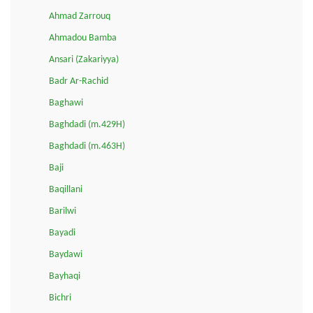
Ahmad Zarrouq
Ahmadou Bamba
Ansari (Zakariyya)
Badr Ar-Rachid
Baghawi
Baghdadi (m.429H)
Baghdadi (m.463H)
Baji
Baqillani
Barilwi
Bayadi
Baydawi
Bayhaqi
Bichri