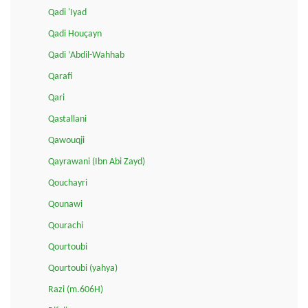
Qadi 'Iyad
Qadi Houçayn
Qadi ‘Abdil-Wahhab
Qarafi
Qari
Qastallani
Qawouqji
Qayrawani (Ibn Abi Zayd)
Qouchayri
Qounawi
Qourachi
Qourtoubi
Qourtoubi (yahya)
Razi (m.606H)