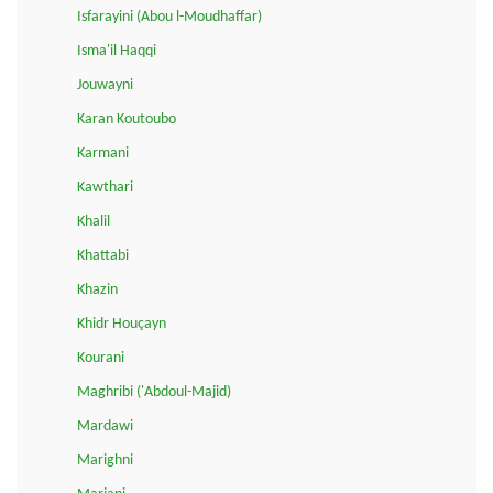
Isfarayini (Abou l-Moudhaffar)
Isma'il Haqqi
Jouwayni
Karan Koutoubo
Karmani
Kawthari
Khalil
Khattabi
Khazin
Khidr Houçayn
Kourani
Maghribi ('Abdoul-Majid)
Mardawi
Marighni