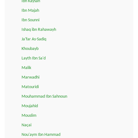
Ibn Kaysan
Ibn Majah
Ibn Sounni
Ishaq ibn Rahawayh
Ja'far As-Sadiq
Khoubayb
Layth Ibn Sa'd
Malik
Marwadhi
Matouridi
Mouhammad Ibn Sahnoun
Moujahid
Mouslim
Naçai
Nou'aym Ibn Hammad