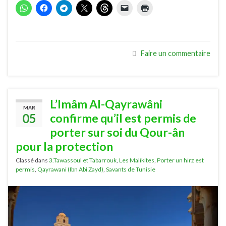
Faire un commentaire
L’Imâm Al-Qayrawâni
MAR
05
confirme qu’il est permis de
porter sur soi du Qour-ân
pour la protection
Classé dans
3.Tawassoul et Tabarrouk
,
Les Malikites
,
Porter un hirz est
permis
,
Qayrawani (Ibn Abi Zayd)
,
Savants de Tunisie