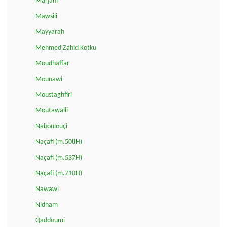
Marjani
Mawsili
Mayyarah
Mehmed Zahid Kotku
Moudhaffar
Mounawi
Moustaghfiri
Moutawalli
Naboulouçi
Naçafi (m.508H)
Naçafi (m.537H)
Naçafi (m.710H)
Nawawi
Nidham
Qaddoumi