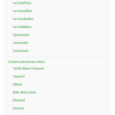
Les Chafi'ites
Les Hanafites
Les Hanbalites
Les Malikites
Qarawiyyin
Unanimité
Zaytounah
3.Autres personnes citées
'Amili (Abou l-Hassan)
'Ayyachi
Albani
Bakr Abou Zayd
Dhahabi
Fawzan