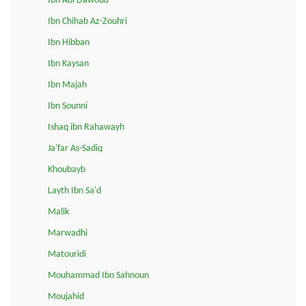
Ibn Abi Dawoud
Ibn Chihab Az-Zouhri
Ibn Hibban
Ibn Kaysan
Ibn Majah
Ibn Sounni
Ishaq ibn Rahawayh
Ja'far As-Sadiq
Khoubayb
Layth Ibn Sa'd
Malik
Marwadhi
Matouridi
Mouhammad Ibn Sahnoun
Moujahid