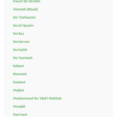
Fourat ibn Ibrahim
Ghamidi (dhiyab)
Ibn 'Outhaymin
Ibn Al-Qayyim
Ibn Baz
Ibn Karram
Ibn Kathir
Ibn Taymiyah
Kalbani
Khomeini
Koulayni
Majlissi
Mouhammad Ibn 'Abdi l-Wahhab
Mouqbil
Nou'mani