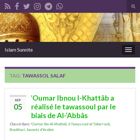
Tog
sear
Search for:
for
Islam Sunnite
Togg
navig
TAG:
TAWASSOL SALAF
‘Oumar Ibnou l-Khattâb a
SEP
05
réalisé le tawassoul par le
biais de Al-‘Abbâs
Classé dans
'Oumar Ibn Al-khattab
,
3.Tawassoul et Tabarrouk
,
Boukhari
,
Savants d'Arabie