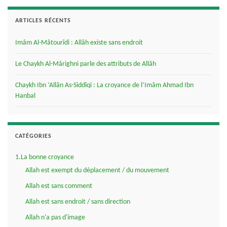
ARTICLES RÉCENTS
Imâm Al-Mâtourîdi : Allâh existe sans endroit
Le Chaykh Al-Mârighni parle des attributs de Allâh
Chaykh Ibn ‘Allân As-Siddîqi : La croyance de l’Imâm Ahmad Ibn
Hanbal
CATÉGORIES
1.La bonne croyance
Allah est exempt du déplacement / du mouvement
Allah est sans comment
Allah est sans endroit / sans direction
Allah n'a pas d'image