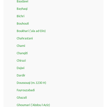
Baydawi
Bayhaqi
Bichri
Bouhouti
Boukhari ('ala ad-Din)
Chahrastani
Chami
Chanqiti
Chirazi
Dajwi
Dardir
Doussouqi (m.1230 H)
Fayrouzabadi
Ghazali
Ghoumari ('Abdou l-Aziz)