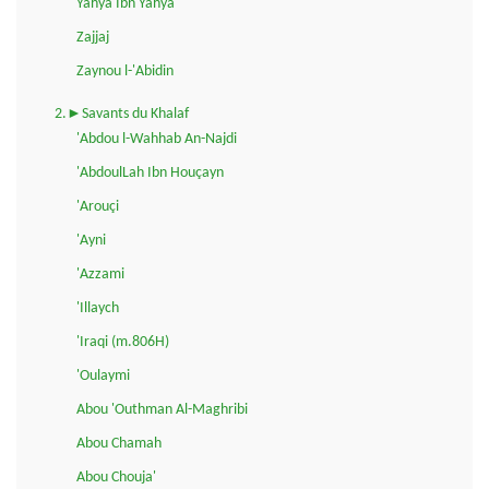
Yahya Ibn Yahya
Zajjaj
Zaynou l-'Abidin
2.►Savants du Khalaf
'Abdou l-Wahhab An-Najdi
'AbdoulLah Ibn Houçayn
'Arouçi
'Ayni
'Azzami
'Illaych
'Iraqi (m.806H)
'Oulaymi
Abou 'Outhman Al-Maghribi
Abou Chamah
Abou Chouja'