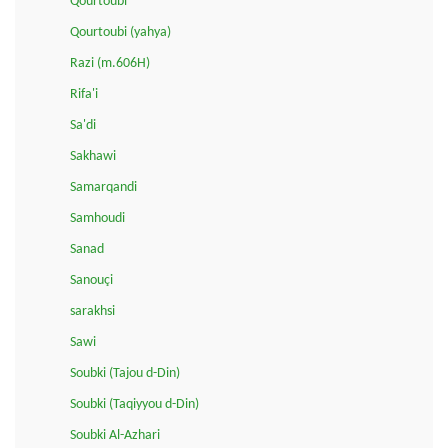
Qourtoubi
Qourtoubi (yahya)
Razi (m.606H)
Rifa'i
Sa'di
Sakhawi
Samarqandi
Samhoudi
Sanad
Sanouçi
sarakhsi
Sawi
Soubki (Tajou d-Din)
Soubki (Taqiyyou d-Din)
Soubki Al-Azhari