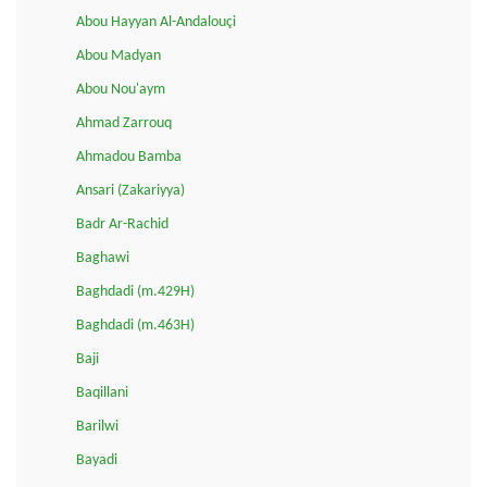
Abou Hayyan Al-Andalouçi
Abou Madyan
Abou Nou'aym
Ahmad Zarrouq
Ahmadou Bamba
Ansari (Zakariyya)
Badr Ar-Rachid
Baghawi
Baghdadi (m.429H)
Baghdadi (m.463H)
Baji
Baqillani
Barilwi
Bayadi