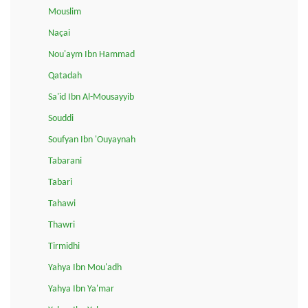
Mouslim
Naçai
Nou'aym Ibn Hammad
Qatadah
Sa'id Ibn Al-Mousayyib
Souddi
Soufyan Ibn 'Ouyaynah
Tabarani
Tabari
Tahawi
Thawri
Tirmidhi
Yahya Ibn Mou'adh
Yahya Ibn Ya'mar