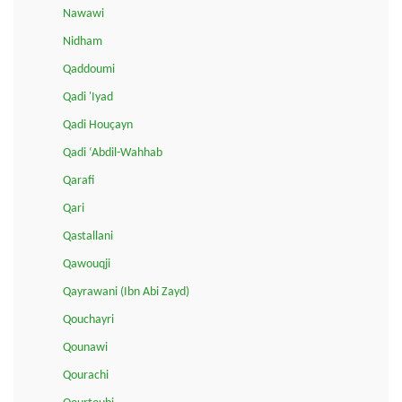
Nawawi
Nidham
Qaddoumi
Qadi 'Iyad
Qadi Houçayn
Qadi ‘Abdil-Wahhab
Qarafi
Qari
Qastallani
Qawouqji
Qayrawani (Ibn Abi Zayd)
Qouchayri
Qounawi
Qourachi