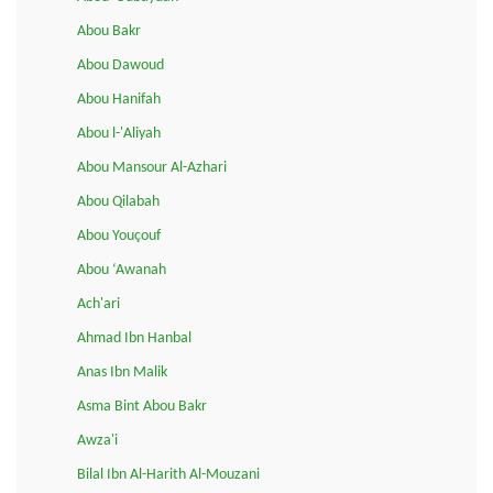
Abou Bakr
Abou Dawoud
Abou Hanifah
Abou l-'Aliyah
Abou Mansour Al-Azhari
Abou Qilabah
Abou Youçouf
Abou ‘Awanah
Ach'ari
Ahmad Ibn Hanbal
Anas Ibn Malik
Asma Bint Abou Bakr
Awza'i
Bilal Ibn Al-Harith Al-Mouzani