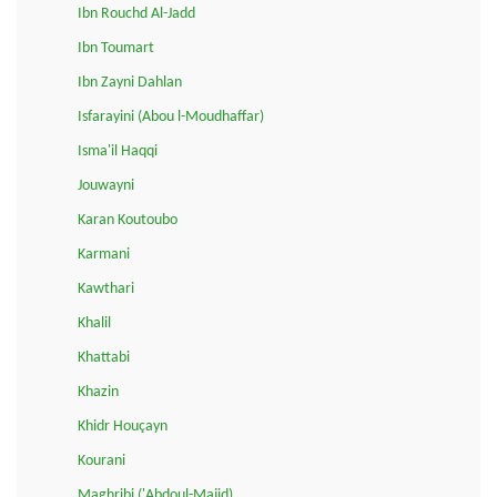
Ibn Rouchd Al-Jadd
Ibn Toumart
Ibn Zayni Dahlan
Isfarayini (Abou l-Moudhaffar)
Isma'il Haqqi
Jouwayni
Karan Koutoubo
Karmani
Kawthari
Khalil
Khattabi
Khazin
Khidr Houçayn
Kourani
Maghribi ('Abdoul-Majid)