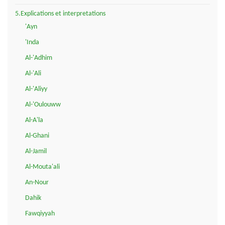
5.Explications et interpretations
'Ayn
'Inda
Al-'Adhim
Al-'Ali
Al-'Aliyy
Al-'Oulouww
Al-A'la
Al-Ghani
Al-Jamil
Al-Mouta'ali
An-Nour
Dahik
Fawqiyyah