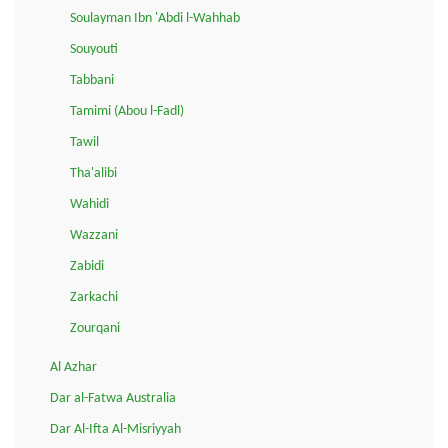
Soulayman Ibn 'Abdi l-Wahhab
Souyouti
Tabbani
Tamimi (Abou l-Fadl)
Tawil
Tha'alibi
Wahidi
Wazzani
Zabidi
Zarkachi
Zourqani
Al Azhar
Dar al-Fatwa Australia
Dar Al-Ifta Al-Misriyyah