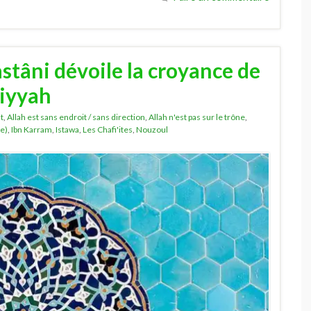
tâni dévoile la croyance de
miyyah
t
,
Allah est sans endroit / sans direction
,
Allah n'est pas sur le trône
,
e)
,
Ibn Karram
,
Istawa
,
Les Chafi'ites
,
Nouzoul