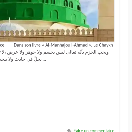
créance Dans son livre « Al-Manhajou l-Ahmad », Le Chaykh
يحلّ في حادث ولا ينحصر فيه، فمن اعتقد أنّ الله بذاته في كلّ مكان أو في …
Faire un commentaire