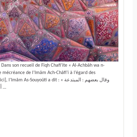
ans son recueil de Fiqh Chafi’ite « Al-Achbâh wa n-
e mécréance de l’Imâm Ach-Châfi’i à l’égard des
s-Souyoûti a dit : « وقال بعضهم : المبتدعة
أقسام : الأول : ما نكفره قطعا ، كقاذف عائشة رضي …