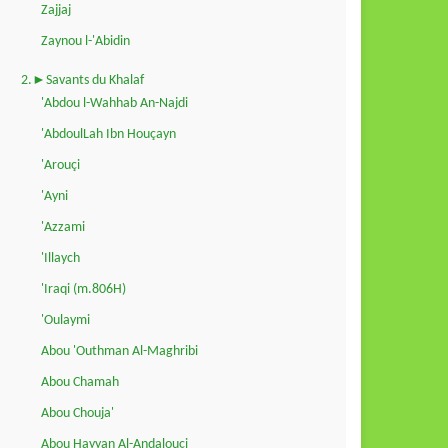
Zajjaj
Zaynou l-'Abidin
2.►Savants du Khalaf
'Abdou l-Wahhab An-Najdi
'AbdoulLah Ibn Houçayn
'Arouçi
'Ayni
'Azzami
'Illaych
'Iraqi (m.806H)
'Oulaymi
Abou 'Outhman Al-Maghribi
Abou Chamah
Abou Chouja'
Abou Hayyan Al-Andalouçi