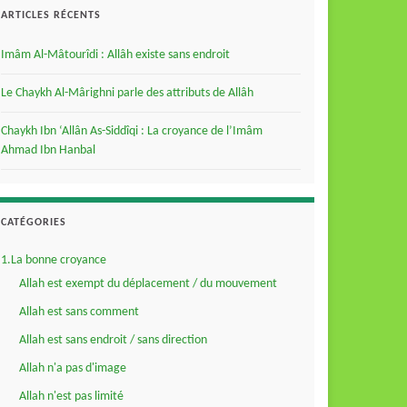
ARTICLES RÉCENTS
Imâm Al-Mâtourîdi : Allâh existe sans endroit
Le Chaykh Al-Mârighni parle des attributs de Allâh
Chaykh Ibn ‘Allân As-Siddîqi : La croyance de l’Imâm
Ahmad Ibn Hanbal
CATÉGORIES
1.La bonne croyance
Allah est exempt du déplacement / du mouvement
Allah est sans comment
Allah est sans endroit / sans direction
Allah n'a pas d'image
Allah n'est pas limité