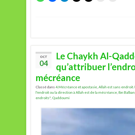
Le Chaykh Al-Qadd
OCT
04
qu’attribuer l’endro
mécréance
Classé dans
4.Mécréance et apostasie
,
Allah est sans endroit 
l'endroit ou la direction à Allah est de la mécréance
,
Ibn Balban
endroits"
,
Qaddoumi