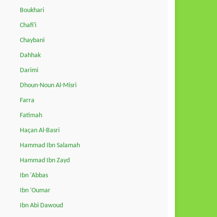
Boukhari
Chafi'i
Chaybani
Dahhak
Darimi
Dhoun-Noun Al-Misri
Farra
Fatimah
Haçan Al-Basri
Hammad Ibn Salamah
Hammad Ibn Zayd
Ibn 'Abbas
Ibn 'Oumar
Ibn Abi Dawoud