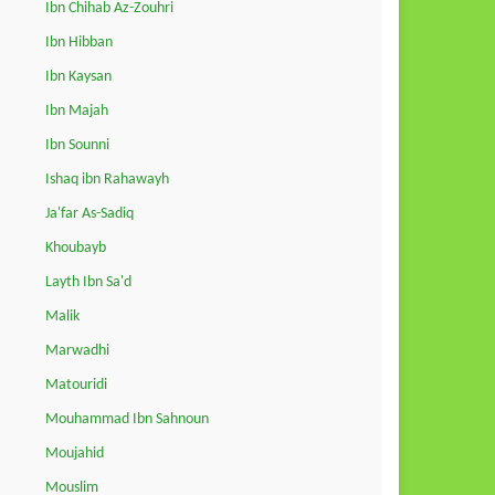
Ibn Chihab Az-Zouhri
Ibn Hibban
Ibn Kaysan
Ibn Majah
Ibn Sounni
Ishaq ibn Rahawayh
Ja'far As-Sadiq
Khoubayb
Layth Ibn Sa'd
Malik
Marwadhi
Matouridi
Mouhammad Ibn Sahnoun
Moujahid
Mouslim