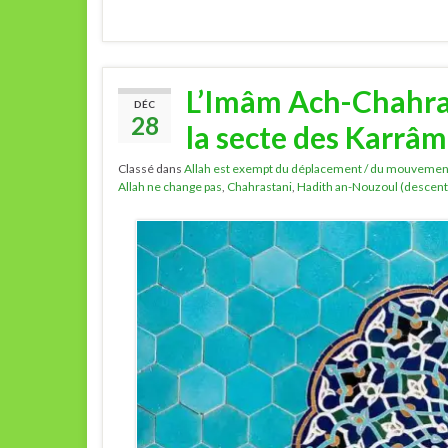
L’Imâm Ach-Chahras
DÉC
28
la secte des Karrâ
Classé dans
Allah est exempt du déplacement / du mouvemen
Allah ne change pas
,
Chahrastani
,
Hadith an-Nouzoul (descent