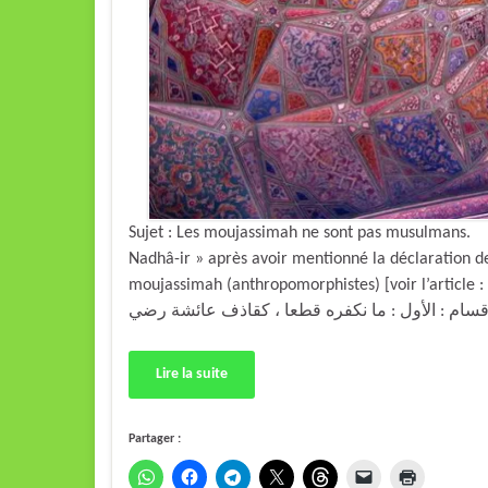
Sujet : Les moujassimah ne sont pas musulmans. D
Nadhâ-ir » après avoir mentionné la déclaration d
moujassimah (anthropomorphistes) [voir l’article : ici], l’Imâm A
Lire la suite
Partager :