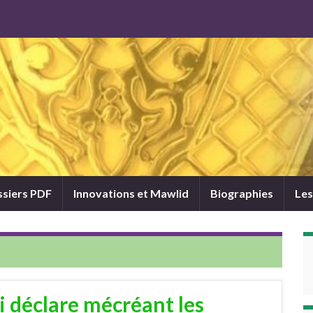
siers PDF
Innovations et Mawlid
Biographies
Les
 déclare mécréant les