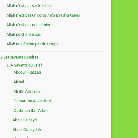
Allah n'est pas sur le trône
Allah n'est pas un corps / n'a pas d'organes
Allah n'est pas une lumière
Allah ne change pas
Allah ne dépend pas du temps
2.Les savants sunnites
1.►Savants du Salaf
'Abdou r-Razzaq
'Aichah
'Ali Ibn Abi Talib
'Oumar Ibn Al-khattab
'Outhman Ibn 'Affan
Abou 'Oubayd
Abou 'Oubaydah