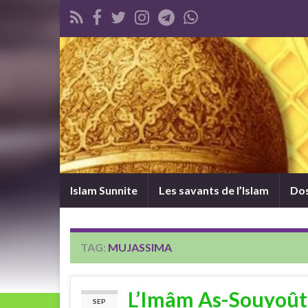
Islam Sunnite
Les savants de l’Islam
Dos
TAG:
MUJASSIMA
L’Imâm As-Souyoûti
SEP