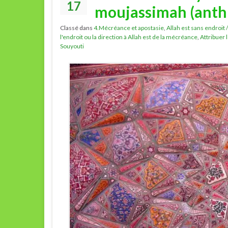
17
moujassimah (anth
Classé dans
4.Mécréance et apostasie
,
Allah est sans endroit 
l'endroit ou la direction à Allah est de la mécréance
,
Attribuer 
Souyouti