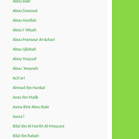
Abou Bakr
Abou Dawoud
Abou Hanifah
Abou l-'Aliyah
Abou Mansour Al-Azhari
Abou Qilabah
Abou Youçouf
Abou ‘Awanah
Ach'ari
Ahmad Ibn Hanbal
Anas Ibn Malik
Asma Bint Abou Bakr
Awza'i
Bilal Ibn Al-Harith Al-Mouzani
Bilal Ibn Rabah