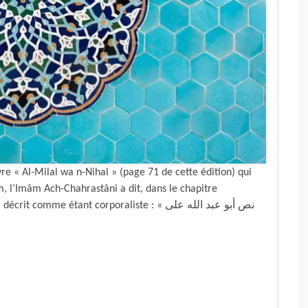
e « Al-Milal wa n-Nihal » (page 71 de cette édition) qui
âm, l’Imâm Ach-Chahrastâni a dit, dans le chapitre
mme étant corporaliste : « نص أبو عبد الله على