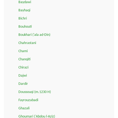
Baydawi
Bayhaqi
Bichri
Bouhouti
Boukhari ('ala ad-Din)
Chahrastani
Chami
Chanqiti
Chirazi
Dajwi
Dardir
Doussouqi (m.1230 H)
Fayrouzabadi
Ghazali
Ghoumari ('Abdou l-Aziz)