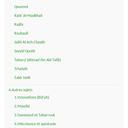
Qoummi
Rabi' Al-Madkhali
Rajihi
Rouhayli
Salih Al Ach-Chaykh
Sayyid Qoutb
Tabarçi (Ahmad Ibn Abi Talib)
Tchalabi
Zakir Naik
4.Autres sujets
1.Innovations (Bid'ah)
2.Mawlid
3.Tawassoul et Tabarrouk
4.Mécréance et apostasie