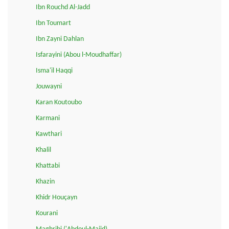
Ibn Rouchd Al-Jadd
Ibn Toumart
Ibn Zayni Dahlan
Isfarayini (Abou l-Moudhaffar)
Isma'il Haqqi
Jouwayni
Karan Koutoubo
Karmani
Kawthari
Khalil
Khattabi
Khazin
Khidr Houçayn
Kourani