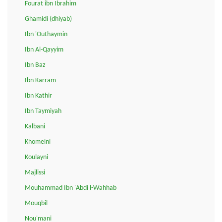
Fourat ibn Ibrahim
Ghamidi (dhiyab)
Ibn 'Outhaymin
Ibn Al-Qayyim
Ibn Baz
Ibn Karram
Ibn Kathir
Ibn Taymiyah
Kalbani
Khomeini
Koulayni
Majlissi
Mouhammad Ibn 'Abdi l-Wahhab
Mouqbil
Nou'mani