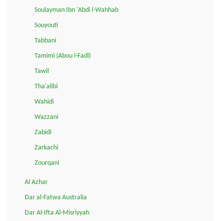
Soulayman Ibn 'Abdi l-Wahhab
Souyouti
Tabbani
Tamimi (Abou l-Fadl)
Tawil
Tha'alibi
Wahidi
Wazzani
Zabidi
Zarkachi
Zourqani
Al Azhar
Dar al-Fatwa Australia
Dar Al-Ifta Al-Misriyyah