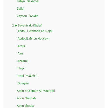
Yahya Ibn Yahya
Zajjaj
Zaynou l-'Abidin
2.►Savants du Khalaf
'Abdou l-Wahhab An-Najdi
'AbdoulLah Ibn Houçayn
'Arouçi
'Ayni
'Azzami
'Illaych
'Iraqi (m.806H)
'Oulaymi
Abou 'Outhman Al-Maghribi
Abou Chamah
Abou Chouja'