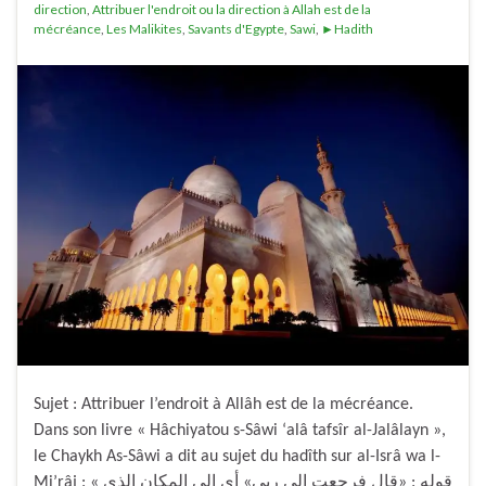
direction
,
Attribuer l'endroit ou la direction à Allah est de la
mécréance
,
Les Malikites
,
Savants d'Egypte
,
Sawi
,
►Hadith
Sujet : Attribuer l’endroit à Allâh est de la mécréance.
Dans son livre « Hâchiyatou s-Sâwi ‘alâ tafsîr al-Jalâlayn »,
le Chaykh As-Sâwi a dit au sujet du hadîth sur al-Isrâ wa l-
Mi’râj : « قوله : «قال فرجعت إلى ربي» أي إلى المكان الذي