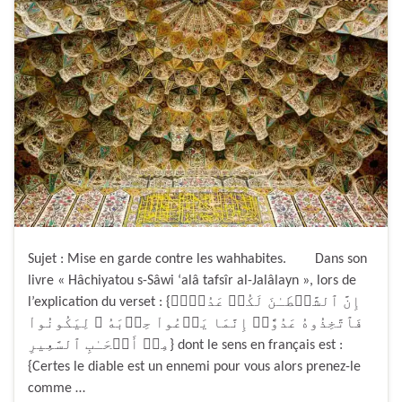
Sujet : Mise en garde contre les wahhabites. Dans son
livre « Hâchiyatou s-Sâwi ‘alâ tafsîr al-Jalâlayn », lors de
l’explication du verset : {إِنَّ ٱلشَّيۡطَـٰنَ لَكُمۡ عَدُوٌّ۬
فَٱتَّخِذُوهُ عَدُوًّاۚ إِنَّمَا يَدۡعُواْ حِزۡبَهُ ۥ لِيَكُونُواْ
مِنۡ أَصۡحَـٰبِ ٱلسَّعِيرِ} dont le sens en français est :
{Certes le diable est un ennemi pour vous alors prenez-le
comme …