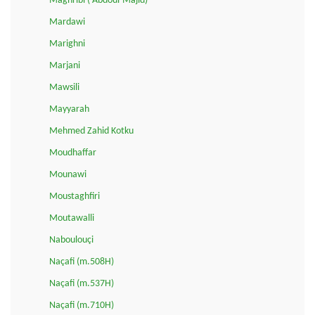
Maghribi ('Abdoul-Majid)
Mardawi
Marighni
Marjani
Mawsili
Mayyarah
Mehmed Zahid Kotku
Moudhaffar
Mounawi
Moustaghfiri
Moutawalli
Naboulouçi
Naçafi (m.508H)
Naçafi (m.537H)
Naçafi (m.710H)