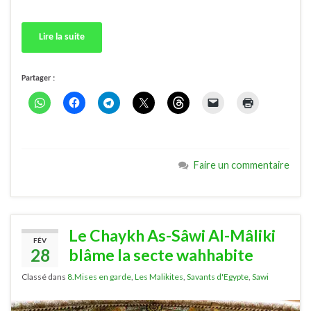
Lire la suite
Partager :
Faire un commentaire
Le Chaykh As-Sâwi Al-Mâliki
FÉV
28
blâme la secte wahhabite
Classé dans
8.Mises en garde
,
Les Malikites
,
Savants d'Egypte
,
Sawi