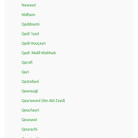
Nawawi
Nidham
Qaddoumi
Qadi 'Iyad
Qadi Houçayn
Qadi ‘Abdil-Wahhab
Qarafi
Qari
Qastallani
Qawouqji
Qayrawani (Ibn Abi Zayd)
Qouchayri
Qounawi
Qourachi