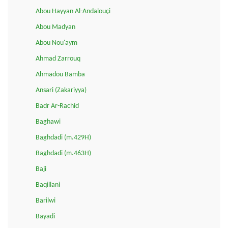
Abou Hayyan Al-Andalouçi
Abou Madyan
Abou Nou'aym
Ahmad Zarrouq
Ahmadou Bamba
Ansari (Zakariyya)
Badr Ar-Rachid
Baghawi
Baghdadi (m.429H)
Baghdadi (m.463H)
Baji
Baqillani
Barilwi
Bayadi