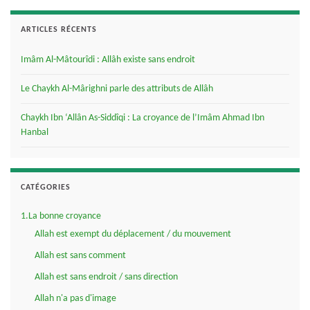
ARTICLES RÉCENTS
Imâm Al-Mâtourîdi : Allâh existe sans endroit
Le Chaykh Al-Mârighni parle des attributs de Allâh
Chaykh Ibn ‘Allân As-Siddîqi : La croyance de l’Imâm Ahmad Ibn
Hanbal
CATÉGORIES
1.La bonne croyance
Allah est exempt du déplacement / du mouvement
Allah est sans comment
Allah est sans endroit / sans direction
Allah n'a pas d'image