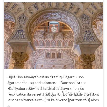
Sujet : Ibn Taymiyah est un égaré qui égare – son
égarement au sujet du divorce. Dans son livre «
Hâchiyatou s-Sâwi ‘alâ tafsîr al-Jalâlayn », lors de
l’explication du verset :{ فَإِنْ طَلَّقَهَا فَلاَ تَحِلُّ لَهُ مِنْ بَعْدُ} dont
le sens en français est : {S’il l’a divorce [par trois fois] alors
…