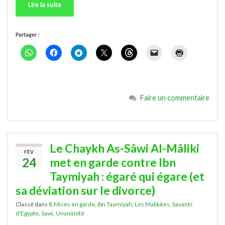
Lire la suite
Partager :
Faire un commentaire
Le Chaykh As-Sâwi Al-Mâliki
FÉV
24
met en garde contre Ibn
Taymiyah : égaré qui égare (et
sa déviation sur le divorce)
Classé dans
8.Mises en garde
,
Ibn Taymiyah
,
Les Malikites
,
Savants
d'Egypte
,
Sawi
,
Unanimité