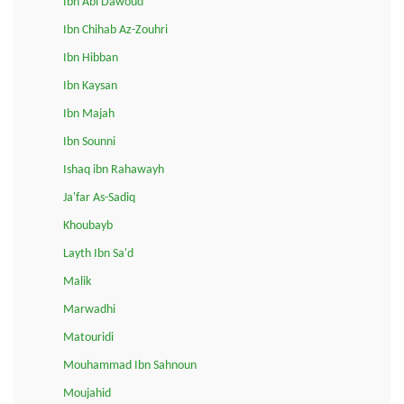
Ibn Abi Dawoud
Ibn Chihab Az-Zouhri
Ibn Hibban
Ibn Kaysan
Ibn Majah
Ibn Sounni
Ishaq ibn Rahawayh
Ja'far As-Sadiq
Khoubayb
Layth Ibn Sa'd
Malik
Marwadhi
Matouridi
Mouhammad Ibn Sahnoun
Moujahid