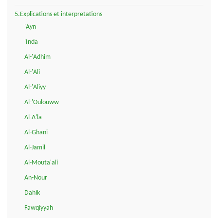
5.Explications et interpretations
'Ayn
'Inda
Al-'Adhim
Al-'Ali
Al-'Aliyy
Al-'Oulouww
Al-A'la
Al-Ghani
Al-Jamil
Al-Mouta'ali
An-Nour
Dahik
Fawqiyyah