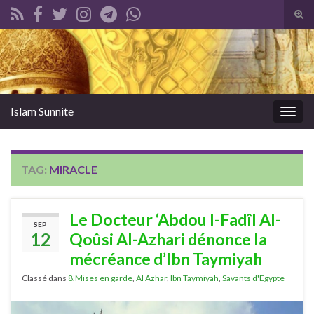
Tog
sear
Search for:
for
Islam Sunnite
Togg
navig
TAG:
MIRACLE
Le Docteur ‘Abdou l-Fadîl Al-
SEP
12
Qoûsi Al-Azhari dénonce la
mécréance d’Ibn Taymiyah
Classé dans
8.Mises en garde
,
Al Azhar
,
Ibn Taymiyah
,
Savants d'Egypte