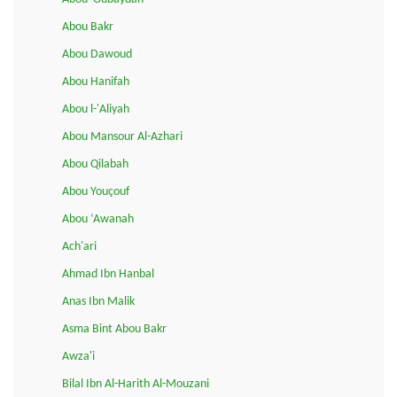
Abou Bakr
Abou Dawoud
Abou Hanifah
Abou l-'Aliyah
Abou Mansour Al-Azhari
Abou Qilabah
Abou Youçouf
Abou ‘Awanah
Ach'ari
Ahmad Ibn Hanbal
Anas Ibn Malik
Asma Bint Abou Bakr
Awza'i
Bilal Ibn Al-Harith Al-Mouzani