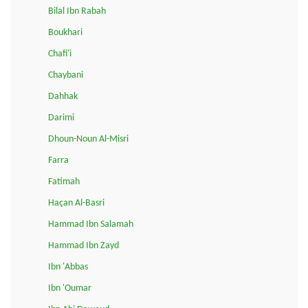
Bilal Ibn Rabah
Boukhari
Chafi'i
Chaybani
Dahhak
Darimi
Dhoun-Noun Al-Misri
Farra
Fatimah
Haçan Al-Basri
Hammad Ibn Salamah
Hammad Ibn Zayd
Ibn 'Abbas
Ibn 'Oumar