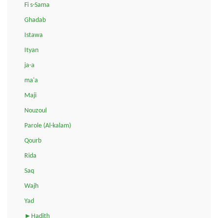
Fi s-Sama
Ghadab
Istawa
Ityan
ja-a
ma'a
Maji
Nouzoul
Parole (Al-kalam)
Qourb
Rida
Saq
Wajh
Yad
►Hadith