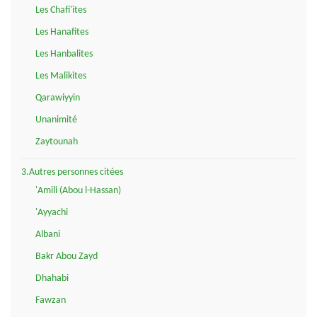
Les Chafi'ites
Les Hanafites
Les Hanbalites
Les Malikites
Qarawiyyin
Unanimité
Zaytounah
3.Autres personnes citées
'Amili (Abou l-Hassan)
'Ayyachi
Albani
Bakr Abou Zayd
Dhahabi
Fawzan