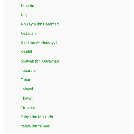
Mouslim
Naçai
Nou'aym Ibn Hammad
Qatadah
Sa'id Ibn Al-Mousayyib
Souddi
Soufyan Ibn 'Ouyaynah
Tabarani
Tabari
Tahawi
Thawri
Tirmidhi
Yahya Ibn Mou'adh
Yahya Ibn Ya'mar