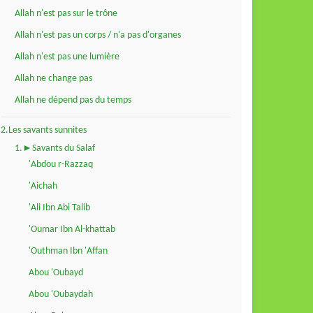
Allah n'est pas sur le trône
Allah n'est pas un corps / n'a pas d'organes
Allah n'est pas une lumière
Allah ne change pas
Allah ne dépend pas du temps
2.Les savants sunnites
1.►Savants du Salaf
'Abdou r-Razzaq
'Aichah
'Ali Ibn Abi Talib
'Oumar Ibn Al-khattab
'Outhman Ibn 'Affan
Abou 'Oubayd
Abou 'Oubaydah