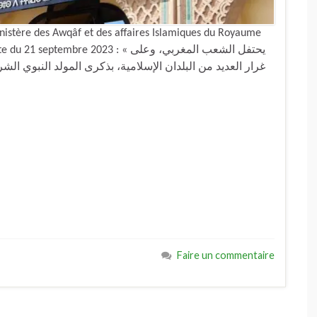
istère des Awqâf et des affaires Islamiques du Royaume
e 2023 : « يحتفل الشعب المغربي، وعلى
غرار العديد من البلدان الإسلامية، بذكرى المولد النبوي ال
Faire un commentaire