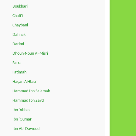
Boukhari
Chafi'i
Chaybani
Dahhak
Darimi
Dhoun-Noun Al-Misri
Farra
Fatimah
Haçan Al-Basri
Hammad Ibn Salamah
Hammad Ibn Zayd
Ibn 'Abbas
Ibn 'Oumar
Ibn Abi Dawoud