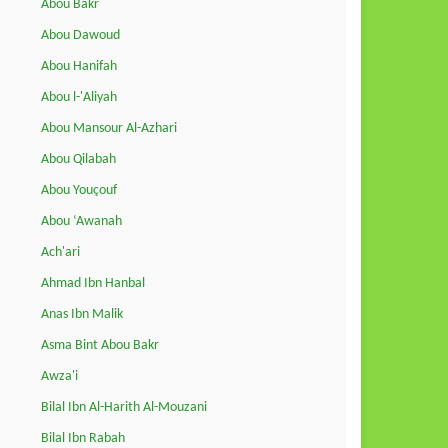
Abou Bakr
Abou Dawoud
Abou Hanifah
Abou l-'Aliyah
Abou Mansour Al-Azhari
Abou Qilabah
Abou Youçouf
Abou ‘Awanah
Ach'ari
Ahmad Ibn Hanbal
Anas Ibn Malik
Asma Bint Abou Bakr
Awza'i
Bilal Ibn Al-Harith Al-Mouzani
Bilal Ibn Rabah