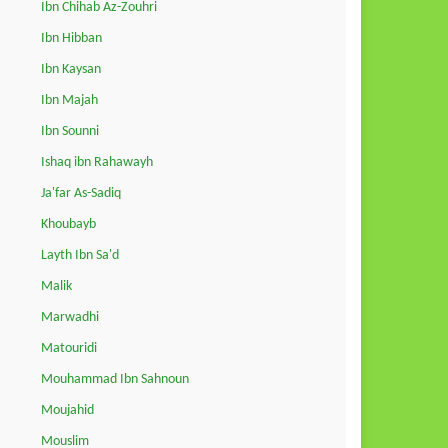
Ibn Chihab Az-Zouhri
Ibn Hibban
Ibn Kaysan
Ibn Majah
Ibn Sounni
Ishaq ibn Rahawayh
Ja'far As-Sadiq
Khoubayb
Layth Ibn Sa'd
Malik
Marwadhi
Matouridi
Mouhammad Ibn Sahnoun
Moujahid
Mouslim