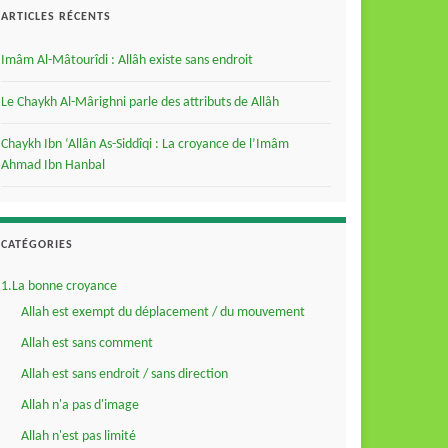
ARTICLES RÉCENTS
Imâm Al-Mâtourîdi : Allâh existe sans endroit
Le Chaykh Al-Mârighni parle des attributs de Allâh
Chaykh Ibn ‘Allân As-Siddîqi : La croyance de l’Imâm
Ahmad Ibn Hanbal
CATÉGORIES
1.La bonne croyance
Allah est exempt du déplacement / du mouvement
Allah est sans comment
Allah est sans endroit / sans direction
Allah n'a pas d'image
Allah n'est pas limité