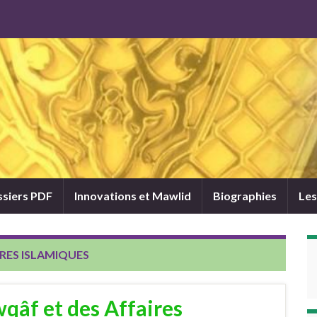
siers PDF
Innovations et Mawlid
Biographies
Les
IRES ISLAMIQUES
qâf et des Affaires