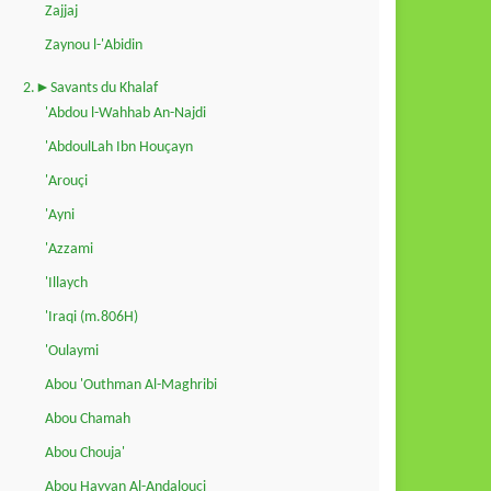
Zajjaj
Zaynou l-'Abidin
2.►Savants du Khalaf
'Abdou l-Wahhab An-Najdi
'AbdoulLah Ibn Houçayn
'Arouçi
'Ayni
'Azzami
'Illaych
'Iraqi (m.806H)
'Oulaymi
Abou 'Outhman Al-Maghribi
Abou Chamah
Abou Chouja'
Abou Hayyan Al-Andalouçi